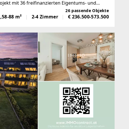
jekt mit 36 freifinanzierten Eigentums- und
mern (36–91 m²). Die Wohnungen
26 passende Objekte
,58-88 m²
2-4 Zimmer
€ 236.500-573.500