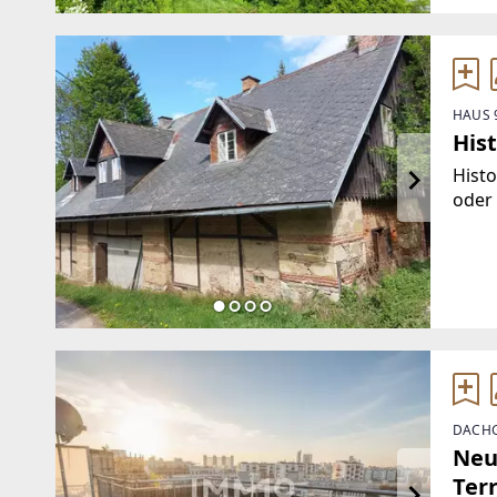
verwi
HAUS 
His
Histo
oder
Unter
hat e
unter
DACHG
Neu
Ter