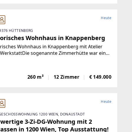
rklichen. Das
Heute
9376 HÜTTENBERG
torisches Wohnhaus in Knappenberg
risches Wohnhaus in Knappenberg mit Atelier
 WerkstattDie sogenannte Zimmerhütte war eine
kunft für Arbeiter. Dieses historische Gebäude
ine Fläche von rund 520 m² auf zwei Ebenen. Die
e Ebene eignet sich ideal für eine
260 m²
12 Zimmer
€ 149.000
Heute
ESCHOSSWOHNUNG 1200 WIEN, DONAUSTADT
wertige 3-Zi-DG-Wohnung mit 2
rassen in 1200 Wien, Top Ausstattung!