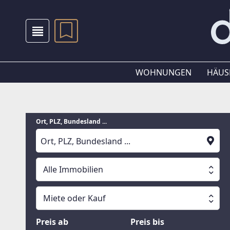
WOHNUNGEN
HÄUS
Ort, PLZ, Bundesland ...
Alle Immobilien
Alle Immobilien
Miete oder Kauf
Suche läuft
Wohnungen
Miete oder Kauf
Preis ab
Preis bis
Häuser