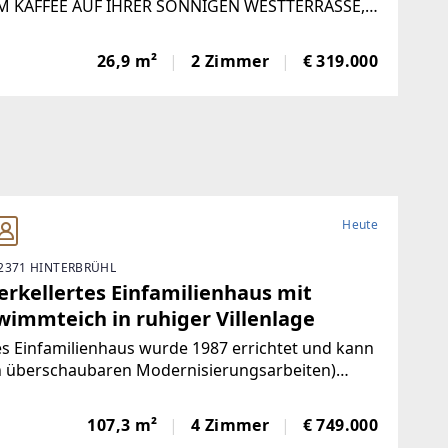
M KAFFEE AUF IHRER SONNIGEN WESTTERRASSE,
ESSEN DEN BLICK INS GRÜNE UND LASSEN DEN
D BEI EINEM SPRUNG IN DEN EIGENEN POOL
26,9 m²
2 Zimmer
€ 319.000
LINGEN. DIESES AUSSERGEWÖHNLICHE
ENHAUS VEREINT RUHE, PRIVATSPHÄRE
Heute
2371 HINTERBRÜHL
erkellertes Einfamilienhaus mit
wimmteich in ruhiger Villenlage
s Einfamilienhaus wurde 1987 errichtet und kann
h überschaubaren Modernisierungsarbeiten)
m Paar oder einer Familie zu einem wunderbaren
n Zuhause werden. Auf 107 m² Wohnfläche
107,3 m²
4 Zimmer
€ 749.000
en Sie Ihren Traum von einem Eigenheim