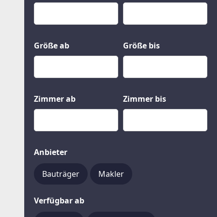
Kauf
Gewerbeobjekte
Miete
Grund und Boden
Mietkauf
Kleinobjekte
Größe ab
Größe bis
Zimmer ab
Zimmer bis
Anbieter
Bauträger
Makler
Verfügbar ab