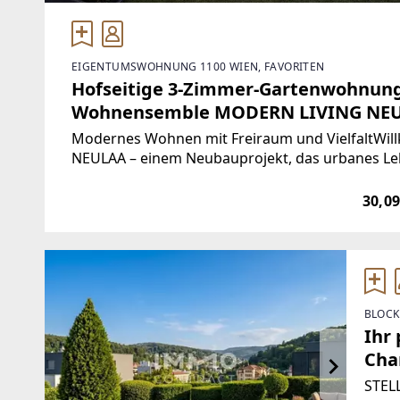
EIGENTUMSWOHNUNG 1100 WIEN, FAVORITEN
Hofseitige 3-Zimmer-Gartenwohnung 
Wohnensemble MODERN LIVING NE
Modernes Wohnen mit Freiraum und Vielfalt
NEULAA – einem Neubauprojekt, das urbanes Lebe
Wohnformen verbindet. In dem dynamisch wach
30,09
BLOCK
Ihr 
Cha
Son
STEL