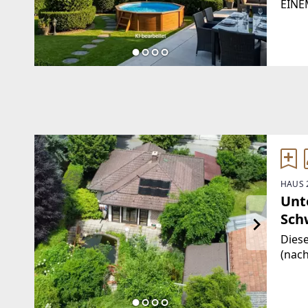
EINE
GENI
ABEN
AUSK
GART
HAUS 
Unt
Sch
Diese
(nac
eine
neue
könn