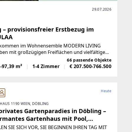
29.07.2026
– provisionsfreier Erstbezug im
ULAA
Willkommen im Wohnensemble MODERN LIVING
n mit großzügigen Freiflächen und vielfältigen
senden 10. Wiener Bezirk
66 passende Objekte
-97,39 m²
1-4 Zimmer
€ 207.500-766.500
Heute
HAUS 1190 WIEN, DÖBLING
privates Gartenparadies in Döbling –
rmantes Gartenhaus mit Pool,
nenterrasse & traumhaftem Ausblick!
LEN SIE SICH VOR, SIE BEGINNEN IHREN TAG MIT