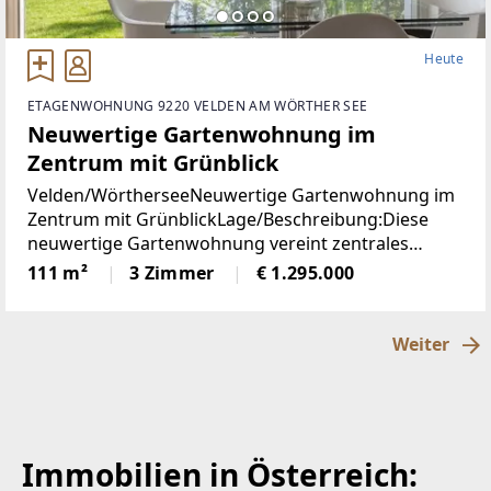
Heute
ETAGENWOHNUNG 9220 VELDEN AM WÖRTHER SEE
Neuwertige Gartenwohnung im
Zentrum mit Grünblick
Velden/WörtherseeNeuwertige Gartenwohnung im
Zentrum mit GrünblickLage/Beschreibung:Diese
neuwertige Gartenwohnung vereint zentrales
Wohnen mit einer außergewöhnlich ruhigen Lage
111 m²
3 Zimmer
€ 1.295.000
im Herzen von Velden am Wörthersee. Sämtliche
infrastrukturellen
Weiter
Immobilien in Österreich: