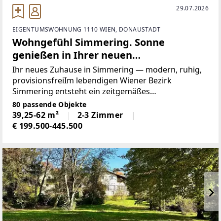
29.07.2026
EIGENTUMSWOHNUNG 1110 WIEN, DONAUSTADT
Wohngefühl Simmering. Sonne
genießen in Ihrer neuen
Terrassenwohnung
Ihr neues Zuhause in Simmering — modern, ruhig,
provisionsfreiIm lebendigen Wiener Bezirk
Simmering entsteht ein zeitgemäßes
Wohnbauprojekt mit 82 freifinanzierten
80 passende Objekte
Eigentumswohnungen — provisionsfrei für Käufer.
39,25-62 m²
2-3 Zimmer
Das fünfgeschossige Gebäude bietet
€ 199.500-445.500