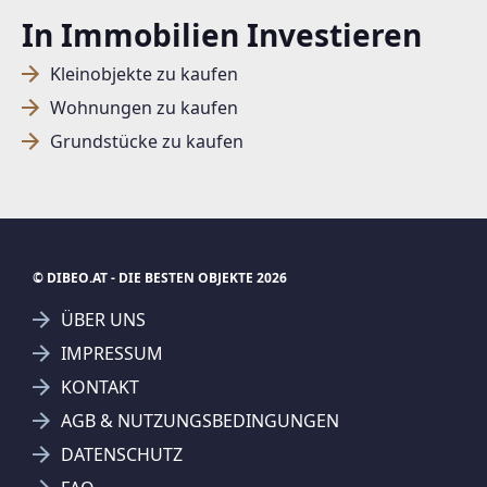
In Immobilien Investieren
SUCHAGENT ANLEGEN FÜR DIE
Kleinobjekte zu kaufen
AKTUELLEN SUCHKRITERIEN
Wohnungen zu kaufen
Grundstücke zu kaufen
Dieser Filter wird viele Treffer erzeugen. Bitte setzen
Sie weitere Filter!
Treffer verfeinern
Ich stimme der Verarbeitung meiner Daten, wie
in den
Datenschutzbestimmungen
beschrieben,
© DIBEO.AT - DIE BESTEN OBJEKTE 2026
zu.
ÜBER UNS
IMPRESSUM
KONTAKT
AGB & NUTZUNGSBEDINGUNGEN
Suchagent anlegen
DATENSCHUTZ
Jetzt Suchagent anlegen