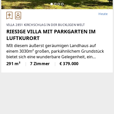
Heute
VILLA 2851 KIRCHSCHLAG IN DER BUCKLIGEN WELT
RIESIGE VILLA MIT PARKGARTEN IM
LUFTKURORT
MIt diesem äußerst geräumigen Landhaus auf
einem 3030m² großen, parkähnlichem Grundstück
bietet sich eine wunderbare Gelegenheit, ein
einmaliges Domizil in der beliebten Gemeinde
291 m²
7 Zimmer
€ 379.000
Krumbach zu schaffen!Das 1972 in Ziegelbauweise
errichtete Haus