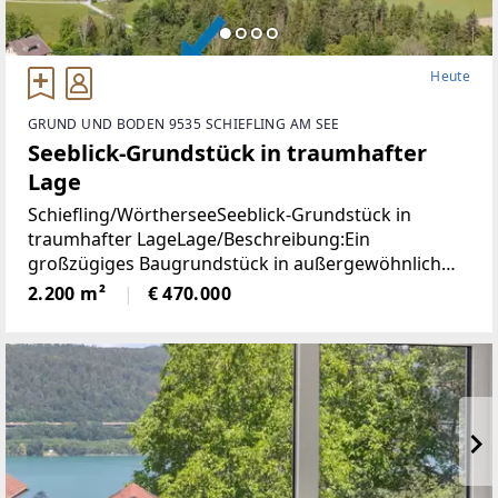
Heute
GRUND UND BODEN 9535 SCHIEFLING AM SEE
Seeblick-Grundstück in traumhafter
Lage
Schiefling/WörtherseeSeeblick-Grundstück in
traumhafter LageLage/Beschreibung:Ein
großzügiges Baugrundstück in außergewöhnlich
ruhiger Aussichtslage mit beeindruckendem
2.200 m²
€ 470.000
Weitblick über den Wörthersee und die umliegende
Naturlandschaft.