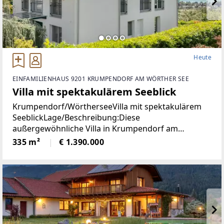
Heute
EINFAMILIENHAUS 9201 KRUMPENDORF AM WÖRTHER SEE
Villa mit spektakulärem Seeblick
Krumpendorf/WörtherseeVilla mit spektakulärem
SeeblickLage/Beschreibung:Diese
außergewöhnliche Villa in Krumpendorf am
Wörthersee vereint großzügiges Wohnen, exklusive
335 m²
€ 1.390.000
Ausstattung und eine unvergleichliche Aussicht in
einer der begehrtesten