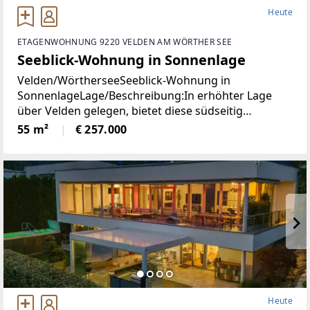
Heute
ETAGENWOHNUNG 9220 VELDEN AM WÖRTHER SEE
Seeblick-Wohnung in Sonnenlage
Velden/WörtherseeSeeblick-Wohnung in
SonnenlageLage/Beschreibung:In erhöhter Lage
über Velden gelegen, bietet diese südseitig
ausgerichtete Wohnung angenehme
55 m²
€ 257.000
Lichtverhältnisse und einen schönen Blick auf den
Wörthersee. Die Immobilie präsentiert
Heute