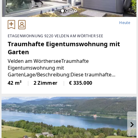
Heute
ETAGENWOHNUNG 9220 VELDEN AM WÖRTHER SEE
Traumhafte Eigentumswohnung mit
Garten
Velden am WörtherseeTraumhafte
Eigentumswohnung mit
GartenLage/Beschreibung:Diese traumhafte
Gartenwohnung liegt nur 800 Meter vom Zentrum
42 m²
2 Zimmer
€ 335.000
Veldens entfernt und bietet eine perfekte
Kombination aus Ruhe und Nähe zum Zentrum.
Dank der westlichen