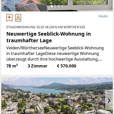
Heute
ETAGENWOHNUNG 9220 VELDEN AM WÖRTHER SEE
Neuwertige Seeblick-Wohnung in
traumhafter Lage
Velden/WörtherseeNeuwertige Seeblick-Wohnung
in traumhafter LageDiese neuwertige Wohnung
überzeugt durch ihre hochwertige Ausstattung,
durchdachte Raumaufteilung und einen
78 m²
3 Zimmer
€ 570.000
eindrucksvollen Blick auf den Wörthersee. Auf rund
78 m² Wohnfläche