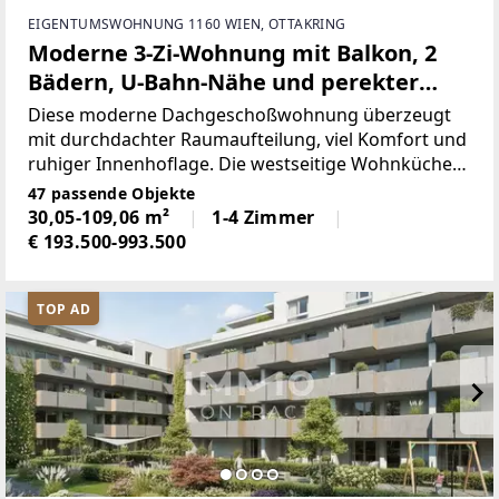
EIGENTUMSWOHNUNG 1160 WIEN, OTTAKRING
Moderne 3-Zi-Wohnung mit Balkon, 2
Bädern, U-Bahn-Nähe und perekter
Infrastruktur
Diese moderne Dachgeschoßwohnung überzeugt
mit durchdachter Raumaufteilung, viel Komfort und
ruhiger Innenhoflage. Die westseitige Wohnküche
öffnet sich zum Balkon und ist – ebenso wie beide
47 passende Objekte
Schlafzimmer – vollständig zum ruhigen Innenhof
30,05-109,06 m²
1-4 Zimmer
ausgerichtet.Besonders
€ 193.500-993.500
TOP AD