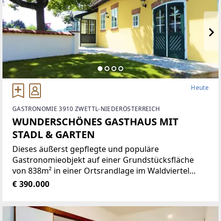
Heute
GASTRONOMIE 3910 ZWETTL-NIEDERÖSTERREICH
WUNDERSCHÖNES GASTHAUS MIT
STADL & GARTEN
Dieses äußerst gepflegte und populäre
Gastronomieobjekt auf einer Grundstücksfläche
von 838m² in einer Ortsrandlage im Waldviertel
bietet eine Vielzahl von Nutzungsmöglichkeiten wie
€ 390.000
zum Beispiel Restaurant der gehobenen
Gastronomie, traditionelles Gasthaus