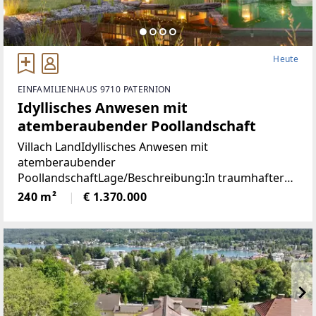
Heute
EINFAMILIENHAUS 9710 PATERNION
Idyllisches Anwesen mit
atemberaubender Poollandschaft
Villach LandIdyllisches Anwesen mit
atemberaubender
PoollandschaftLage/Beschreibung:In traumhafter
Lage von Feffernitz präsentiert sich dieses
240 m²
€ 1.370.000
außergewöhnliche Anwesen als wahres Refugium
für Ruhe- und Naturliebhaber. Eingebettet in eine