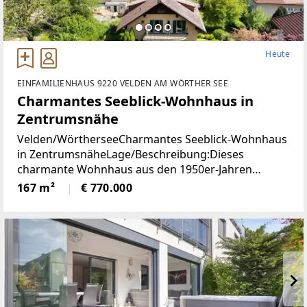
Heute
EINFAMILIENHAUS 9220 VELDEN AM WÖRTHER SEE
Charmantes Seeblick-Wohnhaus in
Zentrumsnähe
Velden/WörtherseeCharmantes Seeblick-Wohnhaus
in ZentrumsnäheLage/Beschreibung:Dieses
charmante Wohnhaus aus den 1950er-Jahren
vereint eine hervorragende Aussichtslage mit viel
167 m²
€ 770.000
Potenzial zur Verwirklichung individueller
Wohnideen. Dank