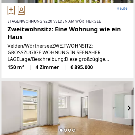
Heute
ETAGENWOHNUNG 9220 VELDEN AM WÖRTHER SEE
Zweitwohnsitz: Eine Wohnung wie ein
Haus
Velden/WörtherseeZWEITWOHNSITZ:
GROSSZÜGIGE WOHNUNG IN SEENAHER
LAGELage/Beschreibung:Diese großzügige
Wohnung vereint hohen Wohnkomfort mit einer
150 m²
4 Zimmer
€ 895.000
seltenen Zweitwohnsitzwidmung und traumhaftem
Ausblick. Auf rund 150 m² erwartet Sie ein