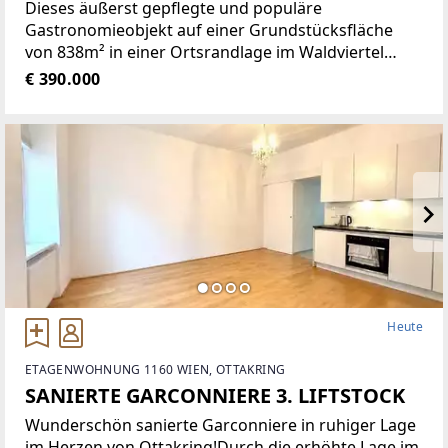
Dieses äußerst gepflegte und populäre
Gastronomieobjekt auf einer Grundstücksfläche
von 838m² in einer Ortsrandlage im Waldviertel
bietet eine Vielzahl von Nutzungsmöglichkeiten wie
€ 390.000
zum Beispiel Restaurant der gehobenen
Gastronomie, traditionelles Gasthaus
Heute
ETAGENWOHNUNG 1160 WIEN, OTTAKRING
SANIERTE GARCONNIERE 3. LIFTSTOCK
Wunderschön sanierte Garconniere in ruhiger Lage
im Herzen von Ottakring!Durch die erhöhte Lage im