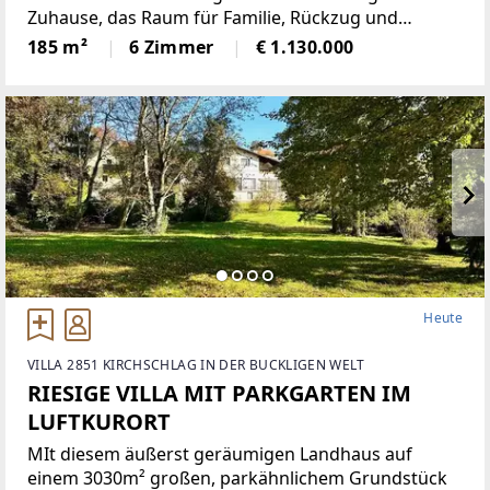
Zuhause, das Raum für Familie, Rückzug und
gemeinsames Leben schafft: Dieses grosszügige
185 m²
6 Zimmer
€ 1.130.000
Townhouse mit rund 185 m² Wohnfläche überzeugt
durch eine klare
Heute
VILLA 2851 KIRCHSCHLAG IN DER BUCKLIGEN WELT
RIESIGE VILLA MIT PARKGARTEN IM
LUFTKURORT
MIt diesem äußerst geräumigen Landhaus auf
einem 3030m² großen, parkähnlichem Grundstück