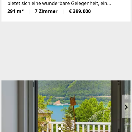
bietet sich eine wunderbare Gelegenheit, ein
einmaliges Domizil in der beliebten Gemeinde
291 m²
7 Zimmer
€ 399.000
Krumbach zu schaffen!Das 1972 in Ziegelbauweise
errichtete Haus