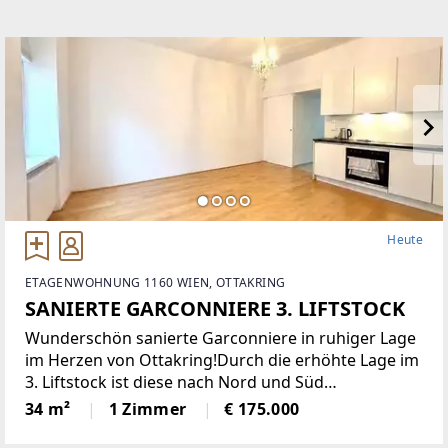
Heute
ETAGENWOHNUNG 1160 WIEN, OTTAKRING
SANIERTE GARCONNIERE 3. LIFTSTOCK
Wunderschön sanierte Garconniere in ruhiger Lage
im Herzen von Ottakring!Durch die erhöhte Lage im
3. Liftstock ist diese nach Nord und Süd
ausgerichtete Wohnung sehr hell und bietet eine
34 m²
1 Zimmer
€ 175.000
angenehme Wohnatmosphäre. Sie verfügt über