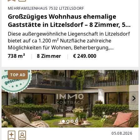
MEHRFAMILIENHAUS 7532 LITZELSDORF
Großzügiges Wohnhaus ehemalige
Gaststätte in Litzelsdorf – 8 Zimmer, 5
Parkplätze & vielseitige
Diese außergewöhnliche Liegenschaft in Litzelsdorf
Nutzungsmöglichkeiten
bietet auf ca 1.200 m² Nutzfläche zahlreiche
Möglichkeiten für Wohnen, Beherbergung,
Veranstaltungen oder Seminare. Das großzügige
738 m²
8 Zimmer
€ 249.000
Gebäude vereint Wohnkomfort mit vielfältigen
gewerblichen Nutzungsmöglichkeiten
TOP AD
05.08.2026