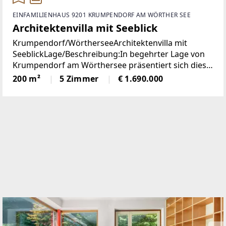
EINFAMILIENHAUS 9201 KRUMPENDORF AM WÖRTHER SEE
Architektenvilla mit Seeblick
Krumpendorf/WörtherseeArchitektenvilla mit
SeeblickLage/Beschreibung:In begehrter Lage von
Krumpendorf am Wörthersee präsentiert sich diese
herausragende Architekten-Villa als ein wahres
200 m²
5 Zimmer
€ 1.690.000
Refugium für Anspruchsvolle. Die im Jahr 2010
erbaute