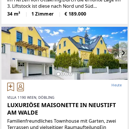
3. Liftstock ist diese nach Nord und Süd
ausgerichtete Wohnung sehr hell und bietet eine
34 m²
1 Zimmer
€ 189.000
angenehme Wohnatmosphäre. Sie verfügt über
eine moderne Einbauküche,
Heute
VILLA 1190 WIEN, DÖBLING
LUXURIÖSE MAISONETTE IN NEUSTIFT
AM WALDE
Familienfreundliches Townhouse mit Garten, zwei
Terrassen und vielseitiger RaumaufteilungEin