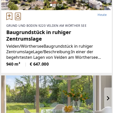
Heute
GRUND UND BODEN 9220 VELDEN AM WÖRTHER SEE
Baugrundstück in ruhiger
Zentrumslage
Velden/WörtherseeBaugrundstück in ruhiger
ZentrumslageLage/Beschreibung:In einer der
begehrtesten Lagen von Velden am Wörthersee
befindet sich dieses ca. 940 m² große Grundstück,
940 m²
€ 647.000
das mit seiner ruhigen und dennoch zentralen Lage
überzeugt.