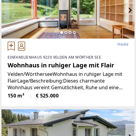
Heute
EINFAMILIENHAUS 9220 VELDEN AM WÖRTHER SEE
Wohnhaus in ruhiger Lage mit Flair
Velden/WörtherseeWohnhaus in ruhiger Lage mit
FlairLage/Beschreibung:Dieses charmante
Wohnhaus vereint Gemütlichkeit, Ruhe und eine
hohe Lebensqualität in unmittelbarer Nähe zum
150 m²
€ 525.000
Zentrum von Velden. Eingebettet in eine
angenehme Wohnumgebung