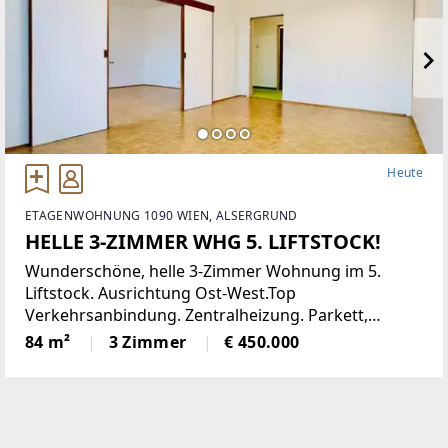
Heute
ETAGENWOHNUNG 1090 WIEN, ALSERGRUND
HELLE 3-ZIMMER WHG 5. LIFTSTOCK!
Wunderschöne, helle 3-Zimmer Wohnung im 5.
Liftstock. Ausrichtung Ost-West.Top
Verkehrsanbindung. Zentralheizung. Parkett,
Jalousien, Abstellraum. Kellerabteil.Diese
84 m²
3 Zimmer
€ 450.000
lichtdurchflutete Etagenwohnung bietet reichlich
Platz auf einer Wohnfläche von