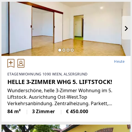
eine moderne Einbauküche,
Heute
ETAGENWOHNUNG 1090 WIEN, ALSERGRUND
HELLE 3-ZIMMER WHG 5. LIFTSTOCK!
Wunderschöne, helle 3-Zimmer Wohnung im 5.
Liftstock. Ausrichtung Ost-West.Top
Verkehrsanbindung. Zentralheizung. Parkett,
Jalousien, Abstellraum. Kellerabteil.Diese
84 m²
3 Zimmer
€ 450.000
lichtdurchflutete Etagenwohnung bietet reichlich
Platz auf einer Wohnfläche von