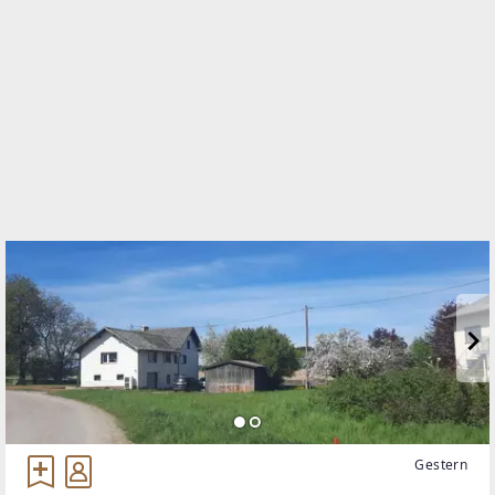
4615 Holzhausen
TELEFON
+43 7243 / 58 6 34
WEBSITE
https://awz.at/?search=&page=1
EMAIL
office@awz.at
Gestern