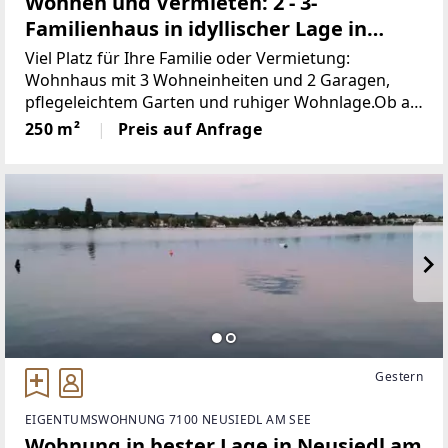
Wohnen und Vermieten: 2 - 3-
Familienhaus in idyllischer Lage in
Oftering
Viel Platz für Ihre Familie oder Vermietung:
Wohnhaus mit 3 Wohneinheiten und 2 Garagen,
pflegeleichtem Garten und ruhiger Wohnlage.Ob als
Mehrgenerationenhaus, zur teilweisen Vermietung
250 m²
Preis auf Anfrage
oder als reine Geldanlage – diese Immobilie eignet
sich
Gestern
EIGENTUMSWOHNUNG 7100 NEUSIEDL AM SEE
Wohnung in bester Lage in Neusiedl am