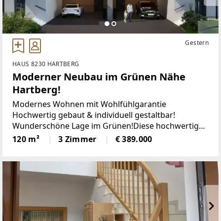
Gestern
HAUS 8230 HARTBERG
Moderner Neubau im Grünen Nähe
Hartberg!
Modernes Wohnen mit Wohlfühlgarantie
Hochwertig gebaut & individuell gestaltbar!
Wunderschöne Lage im Grünen!Diese hochwertig
errichteten Doppelhaushälften vereinen modernes
120 m²
3 Zimmer
€ 389.000
Design, energieeffiziente Bauweise und höchsten
Wohnkomfort. Die