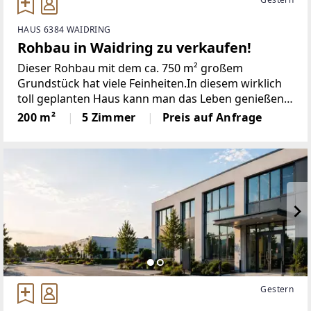
HAUS 6384 WAIDRING
Rohbau in Waidring zu verkaufen!
Dieser Rohbau mit dem ca. 750 m² großem
Grundstück hat viele Feinheiten.In diesem wirklich
toll geplanten Haus kann man das Leben genießen.
Nähere Informationen und eine Besichtigung
200 m²
5 Zimmer
Preis auf Anfrage
erhalten Sie gerne bei Frau Franziska Pichler unter
Gestern