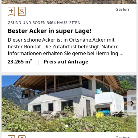
Gestern
GRUND UND BODEN 3464 HAUSLEITEN
Bester Acker in super Lage!
Dieser schöne Acker ist in Ortsnähe.Acker mit
bester Bonität. Die Zufahrt ist befestigt. Nähere
Informationen erhalten Sie gerne bei Herrn Ing.
Thalhammer unter 0664 - 17 87 849.Weitere
23.265 m²
Preis auf Anfrage
Immobilien auf https://www.AWZ.at
Gestern