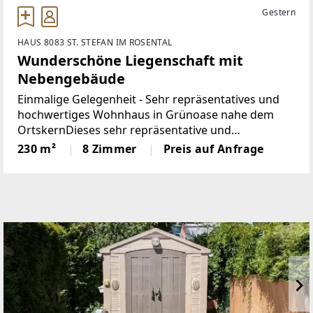
Gestern
HAUS 8083 ST. STEFAN IM ROSENTAL
Wunderschöne Liegenschaft mit
Nebengebäude
Einmalige Gelegenheit - Sehr repräsentatives und
hochwertiges Wohnhaus in Grünoase nahe dem
OrtskernDieses sehr repräsentative und
hochwertige Einfamilienhaus liegt mitten in der
230 m²
8 Zimmer
Preis auf Anfrage
Zukunftsregion Vulkanland / Südoststeiermark. Die