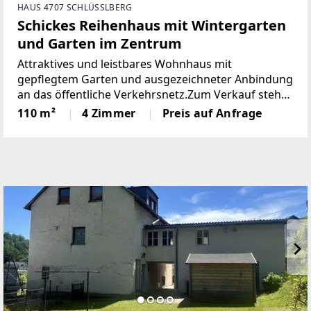
HAUS 4707 SCHLÜSSLBERG
Schickes Reihenhaus mit Wintergarten
und Garten im Zentrum
Attraktives und leistbares Wohnhaus mit
gepflegtem Garten und ausgezeichneter Anbindung
an das öffentliche Verkehrsnetz.Zum Verkauf steht
ein äußerst gepflegtes und leistbares Reihenhaus
110 m²
4 Zimmer
Preis auf Anfrage
mit schönem Garten im Zentrum von Schlüßlberg.
Die