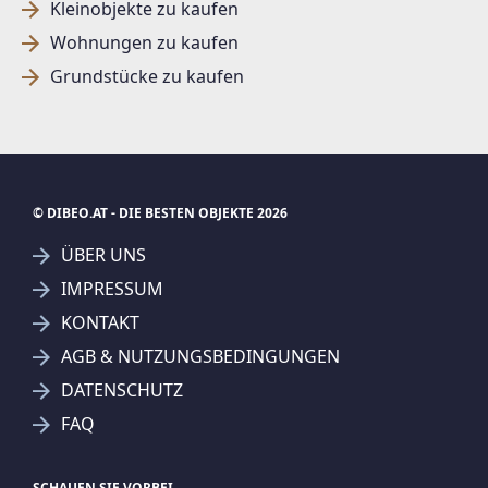
Kleinobjekte zu kaufen
Wohnungen zu kaufen
Grundstücke zu kaufen
© DIBEO.AT - DIE BESTEN OBJEKTE 2026
ÜBER UNS
IMPRESSUM
KONTAKT
SUCHAGENT ANLEGEN FÜR DIE
AGB & NUTZUNGSBEDINGUNGEN
AKTUELLEN SUCHKRITERIEN
DATENSCHUTZ
AWZ Immo-Invest GmbH & Co KG
FAQ
Treffer verfeinern
Ich stimme der Verarbeitung meiner Daten, wie
SCHAUEN SIE VORBEI