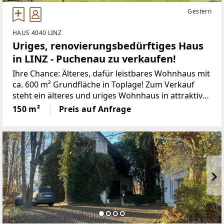
Gestern
HAUS 4040 LINZ
Uriges, renovierungsbedürftiges Haus
in LINZ - Puchenau zu verkaufen!
Ihre Chance: Älteres, dafür leistbares Wohnhaus mit
ca. 600 m² Grundfläche in Toplage! Zum Verkauf
steht ein älteres und uriges Wohnhaus in attraktiver
Lage in Linz-Puchenau. Die Immobilie ist stark
150 m²
Preis auf Anfrage
renovierungsbedürftig und bietet viel Potenzial