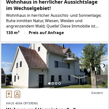
Wohnhaus in herrlicher Aussichtslage
im Wechselgebiet!
Wohnhaus in herrlicher Aussichts- und Sonnenlage;
Ruhe inmitten Natur, Wiesen, Weiden und
angrenzendem Wald; Quelle! Diese Immobilie ist
ideal für Natur- und Ruhesuchende!Das Wohnhaus
130 m²
Preis auf Anfrage
auf ca. 950 m Seehöhe, gelegen im steirischen
Wechselgebiet
Gestern
HAUS 4064 OFTERING