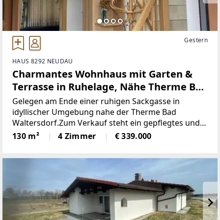
Gestern
HAUS 8292 NEUDAU
Charmantes Wohnhaus mit Garten &
Terrasse in Ruhelage, Nähe Therme Bad
Waltersdorf!
Gelegen am Ende einer ruhigen Sackgasse in
idyllischer Umgebung nahe der Therme Bad
Waltersdorf.Zum Verkauf steht ein gepflegtes und
liebevoll eingerichtetes Einfamilienhaus aus dem
130 m²
4 Zimmer
€ 339.000
Jahr 2002. Das Haus befindet sich in sehr gutem
Zustand,