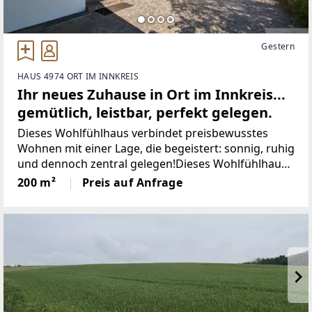
Gestern
HAUS 4974 ORT IM INNKREIS
Ihr neues Zuhause in Ort im Innkreis...
gemütlich, leistbar, perfekt gelegen.
Dieses Wohlfühlhaus verbindet preisbewusstes
Wohnen mit einer Lage, die begeistert: sonnig, ruhig
und dennoch zentral gelegen!Dieses Wohlfühlhaus
verbindet preisbewusstes Wohnen mit einer Lage,
200 m²
Preis auf Anfrage
die begeistert: sonnig, ruhig und dennoch gut
angebunden.