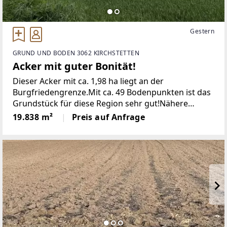
Gestern
GRUND UND BODEN 3062 KIRCHSTETTEN
Acker mit guter Bonität!
Dieser Acker mit ca. 1,98 ha liegt an der
Burgfriedengrenze.Mit ca. 49 Bodenpunkten ist das
Grundstück für diese Region sehr gut!Nähere
Informationen erhalten Sie gerne bei Herrn Ing.
19.838 m²
Preis auf Anfrage
Thalhammer unter 0664 - 17 87 849.Weitere
Immobilien