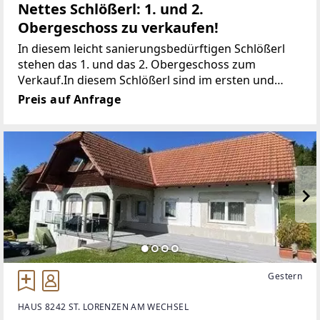
Nettes Schlößerl: 1. und 2.
Obergeschoss zu verkaufen!
In diesem leicht sanierungsbedürftigen Schlößerl
stehen das 1. und das 2. Obergeschoss zum
Verkauf.In diesem Schlößerl sind im ersten und
zweiten Obergeschoss 4 Wohnungen (teilweise
Preis auf Anfrage
vermietet) und ein großes Büro untergebracht und
diese beiden
Gestern
HAUS 8242 ST. LORENZEN AM WECHSEL