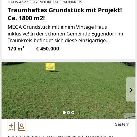
HAUS 4622 EGGENDORF IM TRAUNKREIS
Traumhaftes Grundstück mit Projekt!
Ca. 1800 m2!
MEGA Grundstück mit einem Vintage Haus
inklusive! In der schönen Gemeinde Eggendorf im
Traunkreis befindet sich diese einzigartige
Liegenschaft mit einem parkähnlichen Grundstück,
170 m²
€ 450.000
zentrumsnah und viel Platz!Ein Haus mit Stil und
Charme,
Gestern