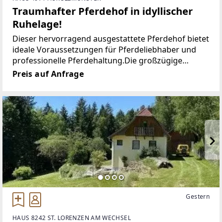
Traumhafter Pferdehof in idyllischer
Ruhelage!
Dieser hervorragend ausgestattete Pferdehof bietet
ideale Voraussetzungen für Pferdeliebhaber und
professionelle Pferdehaltung.Die großzügige
Anlage verfügt über hochwertige Pferdeboxen,
Preis auf Anfrage
weitläufige Koppeln sowie eine Schrittmaschine für
ein optimales
Gestern
HAUS 8242 ST. LORENZEN AM WECHSEL