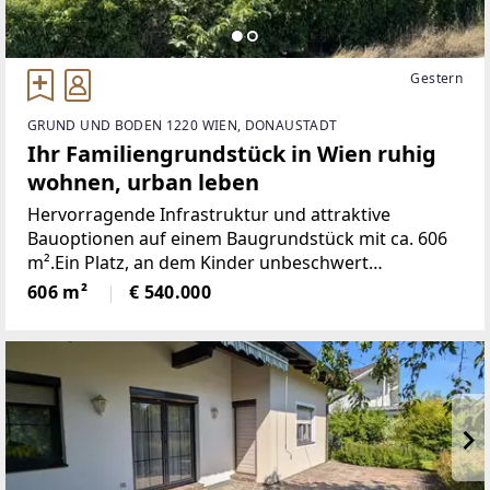
Gestern
GRUND UND BODEN 1220 WIEN, DONAUSTADT
Ihr Familiengrundstück in Wien ruhig
wohnen, urban leben
Hervorragende Infrastruktur und attraktive
Bauoptionen auf einem Baugrundstück mit ca. 606
m².Ein Platz, an dem Kinder unbeschwert
aufwachsen könnenSie möchten Ihr eigenes
606 m²
€ 540.000
Zuhause in Wien bauen, wünschen sich für Ihre
Familie