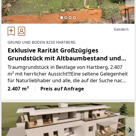
Gestern
GRUND UND BODEN 8230 HARTBERG
Exklusive Rarität Großzügiges
Grundstück mit Altbaumbestand und
herrlicher Aussicht
Traumgrundstück in Bestlage von Hartberg, 2.407
m² mit herrlicher Aussicht!!!Eine seltene Gelegenheit
für Naturliebhaber und alle, die auf der Suche nach
einem außergewöhnlichen Grundstück sind. In
2.407 m²
Preis auf Anfrage
einer ruhigen Sackgasse gelegen, bietet diese