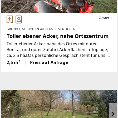
Gestern
GRUND UND BODEN 4980 ANTIESENHOFEN
Toller ebener Acker, nahe Ortszentrum
Toller ebener Acker, nahe des Ortes mit guter
Bonität und guter Zufahrt.Ackerflächen in Toplage,
ca. 2.5 ha.Das persönliche Gespräch steht für uns an
oberster Stelle...Nähere Informationen und einen
2,5 m²
Preis auf Anfrage
Besichtigungstermin erhalten