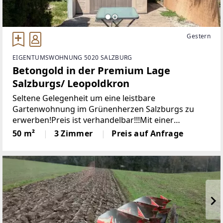
Gestern
EIGENTUMSWOHNUNG 5020 SALZBURG
Betongold in der Premium Lage
Salzburgs/ Leopoldkron
Seltene Gelegenheit um eine leistbare
Gartenwohnung im Grünenherzen Salzburgs zu
erwerben!Preis ist verhandelbar!!!Mit einer
perfekten Aufteilung verfügt die Wohnung über
50 m²
3 Zimmer
Preis auf Anfrage
einen Vorraum mit jeweils Zugang zu einem
Wohnzimmer, zwei weiteren