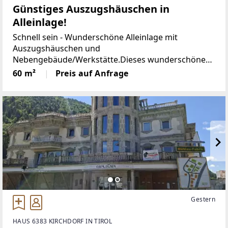
Günstiges Auszugshäuschen in
Alleinlage!
Schnell sein - Wunderschöne Alleinlage mit
Auszugshäuschen und
Nebengebäude/Werkstätte.Dieses wunderschöne
kleine Wohnhaus liegt inmitten einzigartiger Natur-
60 m²
Preis auf Anfrage
und Aussichtslage im steirischen Wechselgebiet.
Ruhe und Natur sind vom Umfeld geprägt.
Gestern
HAUS 6383 KIRCHDORF IN TIROL