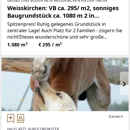
GRUND UND BODEN 4616 WEISSKIRCHEN AN DER TRAUN
Weisskirchen: VB ca. 295/ m2, sonniges
Baugrundstück ca. 1080 m 2 in
begehrter Lage!
Spitzenpreis! Ruhig gelegenes Grundstück in
zentraler Lage! Auch Platz für 2 Familien - zögern Sie
nicht!Dieses wunderschöne und sehr große
Grundstück liegt am Ortsrand von Weißkirchen
1.080 m²
€ 295 / m²
Richtung Weyerbach in einer verkehrsberuhigten
Wohnsiedlung.Kindergarten,
Gestern
HAUS 4971 AUROLZMÜNSTER