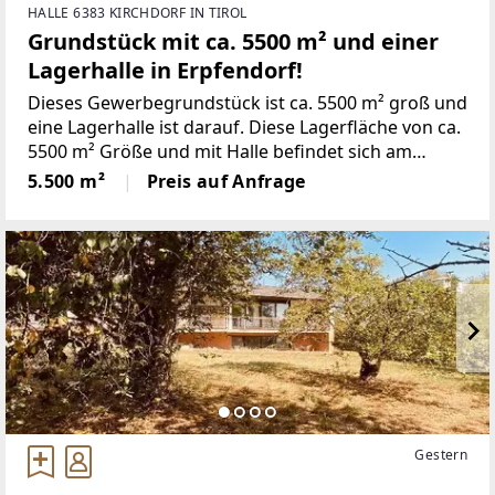
HALLE 6383 KIRCHDORF IN TIROL
Grundstück mit ca. 5500 m² und einer
Lagerhalle in Erpfendorf!
Dieses Gewerbegrundstück ist ca. 5500 m² groß und
eine Lagerhalle ist darauf. Diese Lagerfläche von ca.
5500 m² Größe und mit Halle befindet sich am
Rande von Erpfendorf. Nähere Informationen und
5.500 m²
Preis auf Anfrage
eine Besichtigung erhalten Sie gerne bei
Gestern