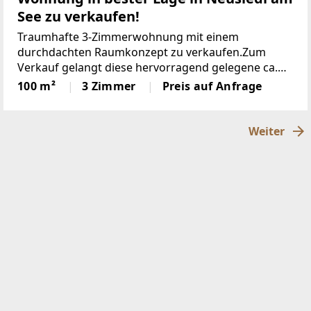
See zu verkaufen!
Traumhafte 3-Zimmerwohnung mit einem
durchdachten Raumkonzept zu verkaufen.Zum
Verkauf gelangt diese hervorragend gelegene ca.
100 m² Wohnung, die zentrumsnahe Lage in
100 m²
3 Zimmer
Preis auf Anfrage
Neusiedl am See mit wohltuender Ruhe vereint.
Sämtliche Wege des täglichen
Weiter