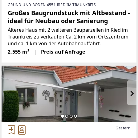
GRUND UND BODEN 4551 RIED IM TRAUNKREIS
Großes Baugrundstück mit Altbestand -
ideal für Neubau oder Sanierung
Älteres Haus mit 2 weiteren Bauparzellen in Ried im
Traunkreis zu verkaufen!Ca. 2 km vom Ortszentrum
und ca. 1 km von der Autobahnauffahrt
Ried/Traunkreis und nur ca. 3 km von Sattledt
2.555 m²
Preis auf Anfrage
entfernt wird dieses große Grundstück zum Verkauf
angeboten.Die
Gestern