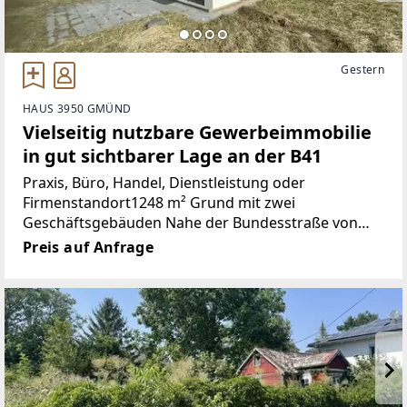
Gestern
HAUS 3950 GMÜND
Vielseitig nutzbare Gewerbeimmobilie
in gut sichtbarer Lage an der B41
Praxis, Büro, Handel, Dienstleistung oder
Firmenstandort1248 m² Grund mit zwei
Geschäftsgebäuden Nahe der Bundesstraße von
Gmünd Diese gepflegte und sofort nutzbare
Preis auf Anfrage
Gewerbeimmobilie befindet sich am Ortsanfang von
Dietmanns bei Gmünd, direkt