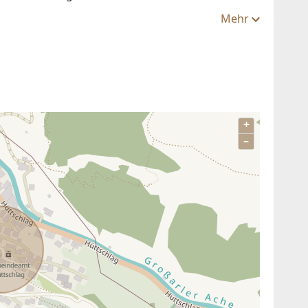
Mehr
+
–