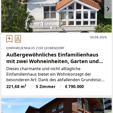
06.08.2026
EINFAMILIENHAUS 2100 LEOBENDORF
Außergewöhnliches Einfamilienhaus
mit zwei Wohneinheiten, Garten und
Gästehaus – am Ortsrand im Grünen
Dieses charmante und nicht alltägliche
und dennoch stadtnah
Einfamilienhaus bietet ein Wohnkonzept der
besonderen Art: Dank des abfallenden Grundstücks
verfügt das Gebäude über zwei getrennte
221,68 m²
5 Zimmer
€ 790.000
Wohneinheiten auf jeweils ebenerdig zugänglichen
Geschossen – mit direktem Zugang