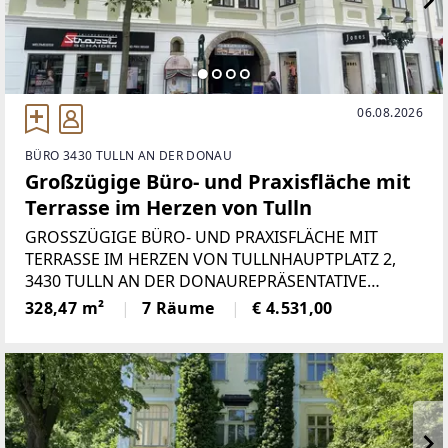
06.08.2026
BÜRO 3430 TULLN AN DER DONAU
Großzügige Büro- und Praxisfläche mit
Terrasse im Herzen von Tulln
GROSSZÜGIGE BÜRO- UND PRAXISFLÄCHE MIT
TERRASSE IM HERZEN VON TULLNHAUPTPLATZ 2,
3430 TULLN AN DER DONAUREPRÄSENTATIVE
ALTBAUFLÄCHE MIT INDIVIDUELLEM
328,47 m²
7 Räume
€ 4.531,00
GESTALTUNGSPOTENZIALDiese außergewöhnliche
Büro- bzw. Praxisfläche befindet sich