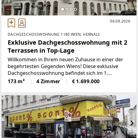
06.08.2026
DACHGESCHOSSWOHNUNG 1180 WIEN, HERNALS
Exklusive Dachgeschosswohnung mit 2
Terrassen in Top-Lage
Willkommen in Ihrem neuen Zuhause in einer der
begehrtesten Gegenden Wiens! Diese exklusive
Dachgeschosswohnung befindet sich im 1.
Dachgeschoss eines modernen Wohnhauses in
173 m²
4 Zimmer
€ 1.699.000
1180 Wien und bietet Ihnen ein luxuriöses und
komfortables Wohnen auf höchstem