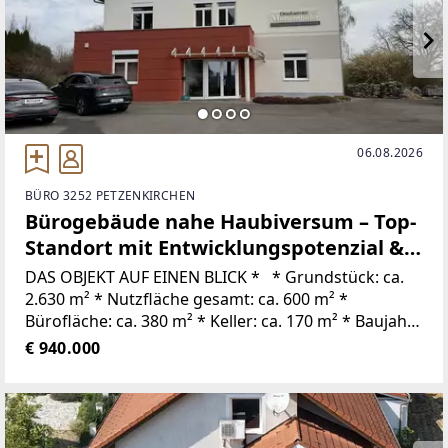
06.08.2026
BÜRO 3252 PETZENKIRCHEN
Bürogebäude nahe Haubiversum – Top-
Standort mit Entwicklungspotenzial &
Ötscherblick
DAS OBJEKT AUF EINEN BLICK * * Grundstück: ca.
2.630 m² * Nutzfläche gesamt: ca. 600 m² *
Bürofläche: ca. 380 m² * Keller: ca. 170 m² * Baujahr
/ Erweiterung: 2002 * Nutzung: Büro / Praxis /
€ 940.000
Gewerbe / Kombination