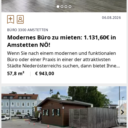
06.08.2026
BÜRO 3300 AMSTETTEN
Modernes Büro zu mieten: 1.131,60€ in
Amstetten NÖ!
Wenn Sie nach einem modernen und funktionalen
Büro oder einer Praxis in einer der attraktivsten
Städte Niederösterreichs suchen, dann bietet Ihnen
diese Immobilie in 3300 Amstetten genau das,
57,8 m²
€ 943,00
wonach Sie suchen. Mit einer monatlichen Miete
von 1.131,60