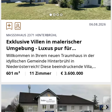
06.08.2026
MASSIVHAUS 2371 HINTERBRÜHL
Exklusive Villen in malerischer
Umgebung - Luxus pur für
anspruchsvolle Käufer!
Willkommen in Ihrem neuen Traumhaus in der
idyllischen Gemeinde Hinterbrühl in
Niederösterreich! Diese beeindruckende Villa,
welche zum Verkauf steht, wird Sie mit ihrem
601 m²
11 Zimmer
€ 3.600.000
modernen Design, ihrer erstklassigen Ausstattung
und ihrer ruhigen Lage begeistern.