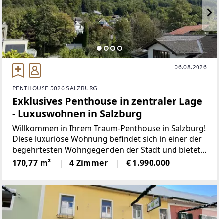
06.08.2026
PENTHOUSE 5026 SALZBURG
Exklusives Penthouse in zentraler Lage
- Luxuswohnen in Salzburg
Willkommen in Ihrem Traum-Penthouse in Salzburg!
Diese luxuriöse Wohnung befindet sich in einer der
begehrtesten Wohngegenden der Stadt und bietet
einen atemberaubenden Blick auf die Berge und die
170,77 m²
4 Zimmer
€ 1.990.000
umliegende Landschaft. Hier können Sie sich auf
170,77m²