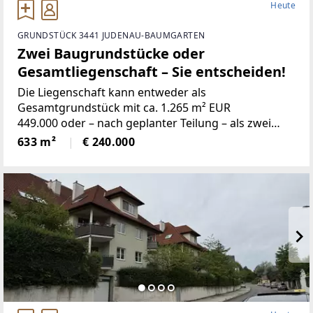
Heute
GRUNDSTÜCK 3441 JUDENAU-BAUMGARTEN
Zwei Baugrundstücke oder
Gesamtliegenschaft – Sie entscheiden!
Die Liegenschaft kann entweder als
Gesamtgrundstück mit ca. 1.265 m² EUR
449.000 oder – nach geplanter Teilung – als zwei
Baugrundstücke mit jeweils ca. 632 m² bzw. 633 m²
633 m²
€ 240.000
erworben werden. Dadurch eignet sich das Angebot
sowohl für Bauträger als