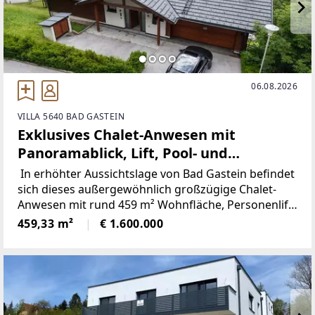
06.08.2026
VILLA 5640 BAD GASTEIN
Exklusives Chalet-Anwesen mit
Panoramablick, Lift, Pool- und
Wellnessbereich in Bad Gastein
In erhöhter Aussichtslage von Bad Gastein befindet
sich dieses außergewöhnlich großzügige Chalet-
Anwesen mit rund 459 m² Wohnfläche, Personenlift,
Indoorpool, Sauna und weitläufigen Balkon- und
459,33 m²
€ 1.600.000
Terrassenflächen.Die Liegenschaft wird