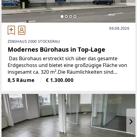
06.08.2026
ZINSHAUS 2000 STOCKERAU
Modernes Bürohaus in Top-Lage
Das Bürohaus erstreckt sich über das gesamte
Erdgeschoss und bietet eine großzügige Fläche von
insgesamt ca. 320 m².Die Räumlichkeiten sind
modern und zeitlos gestaltet.Das Büro Haus ist
8,5 Räume
€ 1.300.000
vermietet an die jetzigen Eigentümer