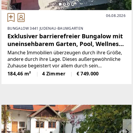
06.08.2026
BUNGALOW 3441 JUDENAU-BAUMGARTEN
Exklusiver barrierefreier Bungalow mit
uneinsehbarem Garten, Pool, Wellness
& Photovoltaik
Manche Immobilien überzeugen durch ihre Größe,
andere durch ihre Lage. Dieses außergewöhnliche
Zuhause begeistert vor allem durch sein
besonderes Wohngefühl.Willkommen in Ihrem
184,46 m²
4 Zimmer
€ 749.000
neuen Zuhause! Dieser außergewöhnliche, im Jahr
2008 erbaute und 2010