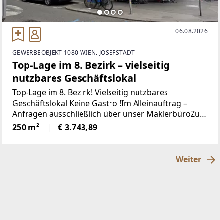
06.08.2026
GEWERBEOBJEKT 1080 WIEN, JOSEFSTADT
Top-Lage im 8. Bezirk – vielseitig
nutzbares Geschäftslokal
Top-Lage im 8. Bezirk! Vielseitig nutzbares
Geschäftslokal Keine Gastro !Im Alleinauftrag –
Anfragen ausschließlich über unser MaklerbüroZur
Vermietung gelangt ein attraktives Eck-
250 m²
€ 3.743,89
Geschäftslokal in absoluter Toplage des 8.
Weiter