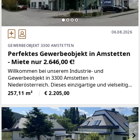
06.08.2026
GEWERBEOBJEKT 3300 AMSTETTEN
Perfektes Gewerbeobjekt in Amstetten
- Miete nur 2.646,00 €!
Willkommen bei unserem Industrie- und
Gewerbeobjekt in 3300 Amstetten in
Niederösterreich. Dieses einzigartige und vielseitige
Gebäude bietet Ihnen alles, was Sie für Ihr
257,11 m²
€ 2.205,00
Unternehmen benötigen.Es liegt an einem zentralen
Standort in unmittelbarer