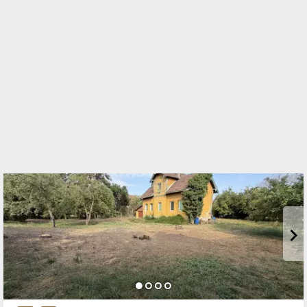
Wiener Straße 6-8/1/2
3430 Tulln an der Donau
TELEFON
+43 664 877 54 10
WEBSITE
https://www.bereswill.at/
EMAIL
office@bereswill.at