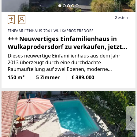
Gestern
EINFAMILIENHAUS 7041 WULKAPRODERSDORF
+++ Neuwertiges Einfamilienhaus in
Wulkaprodersdorf zu verkaufen, jetzt
zugreifen +++
Dieses neuwertige Einfamilienhaus aus dem Jahr
2013 überzeugt durch eine durchdachte
Raumaufteilung auf zwei Ebenen, moderne
Haustechnik (Luftwärmepumpe, Fußbodenheizung),
150 m²
5 Zimmer
€ 389.000
Kamin sowie einen sonnigen Garten mit Terrasse.
Ruhige Lage nahe dem Ortskern,