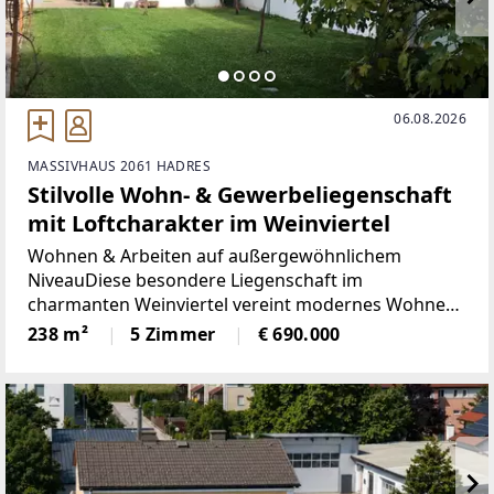
06.08.2026
MASSIVHAUS 2061 HADRES
Stilvolle Wohn- & Gewerbeliegenschaft
mit Loftcharakter im Weinviertel
Wohnen & Arbeiten auf außergewöhnlichem
NiveauDiese besondere Liegenschaft im
charmanten Weinviertel vereint modernes Wohnen,
historische Elemente und hochwertige
238 m²
5 Zimmer
€ 690.000
Gewerbeflächen zu einem seltenen Gesamtkonzept.
Auf einem großzügigen Grundstück