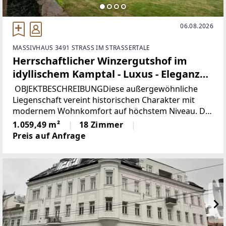
06.08.2026
MASSIVHAUS 3491 STRASS IM STRASSERTALE
Herrschaftlicher Winzergutshof im
idyllischem Kamptal - Luxus - Eleganz
und Perfektion
OBJEKTBESCHREIBUNGDiese außergewöhnliche
Liegenschaft vereint historischen Charakter mit
modernem Wohnkomfort auf höchstem Niveau. Der
repräsentative Winzergutshof verfügt über eine
1.059,49 m²
18 Zimmer
Gesamtwohn- und Nutzfläche von ca. 1.400 m² und
Preis auf Anfrage