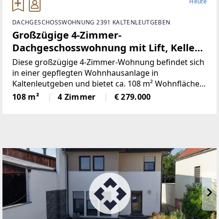
Heute
DACHGESCHOSSWOHNUNG 2391 KALTENLEUTGEBEN
Großzügige 4-Zimmer-
Dachgeschosswohnung mit Lift, Keller
und Stellplätzen in Kaltenleutgeben
Diese großzügige 4-Zimmer-Wohnung befindet sich
in einer gepflegten Wohnhausanlage in
Kaltenleutgeben und bietet ca. 108 m² Wohnfläche.
Die Wohnung liegt im Dachgeschoss und ist
108 m²
4 Zimmer
€ 279.000
bequem mit dem Lift erreichbar. Durch die gute
Raumaufteilung, den großen