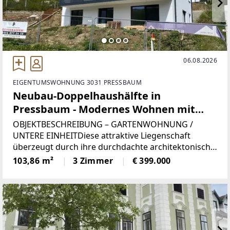
06.08.2026
EIGENTUMSWOHNUNG 3031 PRESSBAUM
Neubau-Doppelhaushälfte in
Pressbaum - Modernes Wohnen mit
Garten und Carport
OBJEKTBESCHREIBUNG – GARTENWOHNUNG /
UNTERE EINHEITDiese attraktive Liegenschaft
überzeugt durch ihre durchdachte architektonische
Gestaltung:Obwohl es sich um ein modernes
103,86 m²
3 Zimmer
€ 399.000
Zweifamilienhaus mit zwei Wohneinheiten handelt,
vermittelt die untere