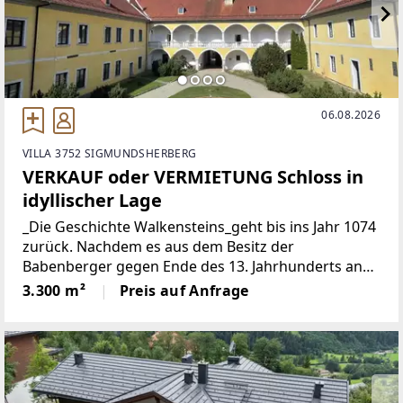
06.08.2026
VILLA 3752 SIGMUNDSHERBERG
VERKAUF oder VERMIETUNG Schloss in
idyllischer Lage
_Die Geschichte Walkensteins_geht bis ins Jahr 1074
zurück. Nachdem es aus dem Besitz der
Babenberger gegen Ende des 13. Jahrhunderts an
die Kuenringer übergegangen ist, ließ Johann
3.300 m²
Preis auf Anfrage
Ehrenreich Freiherr von Sonnau und Reichersberg
zwischen 1660