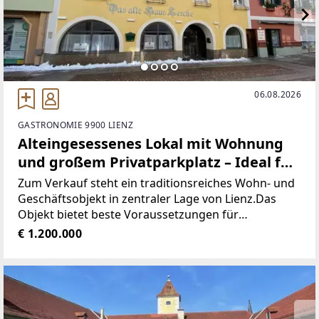
06.08.2026
GASTRONOMIE 9900 LIENZ
Alteingesessenes Lokal mit Wohnung
und großem Privatparkplatz – Ideal für
junge Gastronomen!
Zum Verkauf steht ein traditionsreiches Wohn- und
Geschäftsobjekt in zentraler Lage von Lienz.Das
Objekt bietet beste Voraussetzungen für
Gastronomen, die ihren eigenen Betrieb eröffnen
€ 1.200.000
oder übernehmen möchten. Das Gebäude