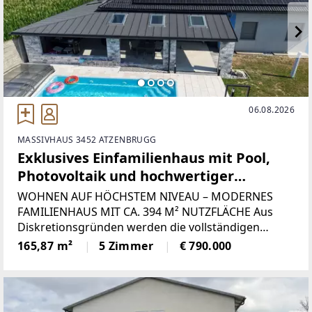
06.08.2026
MASSIVHAUS 3452 ATZENBRUGG
Exklusives Einfamilienhaus mit Pool,
Photovoltaik und hochwertiger
Ausstattung in Heiligeneich
WOHNEN AUF HÖCHSTEM NIVEAU – MODERNES
FAMILIENHAUS MIT CA. 394 M² NUTZFLÄCHE Aus
Diskretionsgründen werden die vollständigen
Fotounterlagen der Liegenschaft interessierten
165,87 m²
5 Zimmer
€ 790.000
Kaufinteressenten nach entsprechender Anfrage in
einer separaten