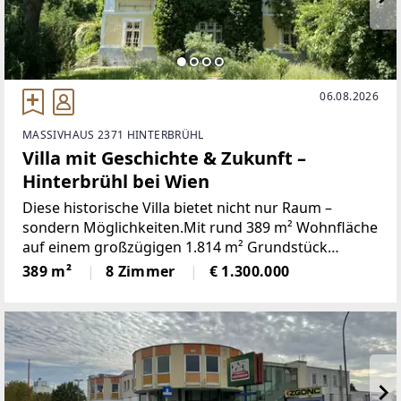
06.08.2026
MASSIVHAUS 2371 HINTERBRÜHL
Villa mit Geschichte & Zukunft –
Hinterbrühl bei Wien
Diese historische Villa bietet nicht nur Raum –
sondern Möglichkeiten.Mit rund 389 m² Wohnfläche
auf einem großzügigen 1.814 m² Grundstück
eröffnet sich hier die seltene Gelegenheit, ein
389 m²
8 Zimmer
€ 1.300.000
einzigartiges Anwesen nach eigenen Vorstellungen
zu erschaffen.👉