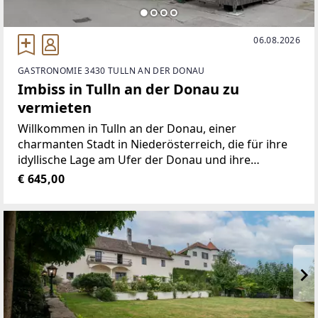
06.08.2026
GASTRONOMIE 3430 TULLN AN DER DONAU
Imbiss in Tulln an der Donau zu
vermieten
Willkommen in Tulln an der Donau, einer
charmanten Stadt in Niederösterreich, die für ihre
idyllische Lage am Ufer der Donau und ihre
einzigartige Kultur bekannt ist. In der direkten
€ 645,00
Umgebung finden Sie auch alles, was Sie für den
täglichen