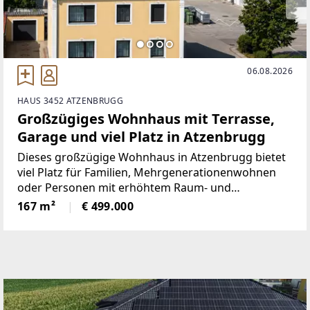
06.08.2026
HAUS 3452 ATZENBRUGG
Großzügiges Wohnhaus mit Terrasse,
Garage und viel Platz in Atzenbrugg
Dieses großzügige Wohnhaus in Atzenbrugg bietet
viel Platz für Familien, Mehrgenerationenwohnen
oder Personen mit erhöhtem Raum- und
Platzbedarf.Das Haus wurde im Jahr 1973 errichtet
167 m²
€ 499.000
und verfügt über eine Wohnfläche von ca. 167 m²,
verteilt auf