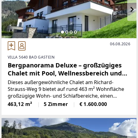
06.08.2026
VILLA 5640 BAD GASTEIN
Bergpanorama Deluxe – großzügiges
Chalet mit Pool, Wellnessbereich und
Lift in Bad Gastein
Dieses außergewöhnliche Chalet am Richard-
Strauss-Weg 9 bietet auf rund 463 m² Wohnfläche
großzügige Wohn- und Schlafbereiche, einen
privaten Wellnessbereich mit Indoorpool, Sauna
463,12 m²
5 Zimmer
€ 1.600.000
und Dampfbad, einen Personenaufzug sowie
weitläufige Terrassen und Balkone