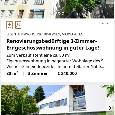
Heute
EIGENTUMSWOHNUNG 1050 WIEN, MARGARETEN
Renovierungsbedürftige 3-Zimmer-
Erdgeschosswohnung in guter Lage!
Zum Verkauf steht eine ca. 80 m²
Eigentumswohnung in begehrter Wohnlage des 5.
Wiener Gemeindebezirks. In unmittelbarer Nähe
befinden sich zwei Parks, diverse Supermärkte und
80 m²
3 Zimmer
€ 240.000
eine hervorragende öffentliche