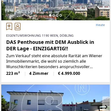
Heute
EIGENTUMSWOHNUNG 1190 WIEN, DÖBLING
DAS Penthouse mit DEM Ausblick in
DER Lage - EINZIGARTIG!!
Zum Verkauf steht eine absolute Rarität am Wiener
Immobilienmarkt, die wohl so ziemlich alle
Wunschkriterien besonders anspruchsvoller
Interessenten erfüllt: Absolute Bestlage im
223 m²
4 Zimmer
€ 4.999.000
exklusiven 19. Bezirk (Döbling).Spektakuläre