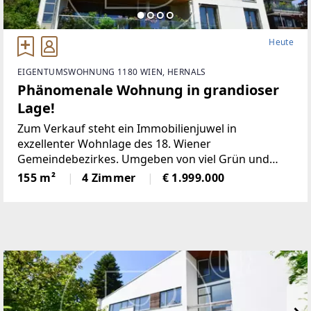
Heute
EIGENTUMSWOHNUNG 1180 WIEN, HERNALS
Phänomenale Wohnung in grandioser
Lage!
Zum Verkauf steht ein Immobilienjuwel in
exzellenter Wohnlage des 18. Wiener
Gemeindebezirkes. Umgeben von viel Grün und
Ruhe und doch mit kompletter städtischer
155 m²
4 Zimmer
€ 1.999.000
Infrastruktur und guter öffentlicher
Verkehrsanbindung. Das