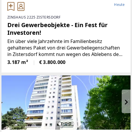
Heute
ZINSHAUS 2225 ZISTERSDORF
Drei Gewerbeobjekte - Ein Fest für
Investoren!
Ein über viele Jahrzehnte im Familienbesitz
gehaltenes Paket von drei Gewerbeliegenschaften
in Zistersdorf kommt nun wegen des Ablebens des
87-jährigen Familienpatriarchen durch die Erben
3.187 m²
€ 3.800.000
zum Verkauf. Verkäuferseitig