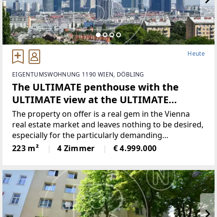
Heute
EIGENTUMSWOHNUNG 1190 WIEN, DÖBLING
The ULTIMATE penthouse with the
ULTIMATE view at the ULTIMATE
location - ABSOLUTELY UNIQUE!
The property on offer is a real gem in the Vienna
real estate market and leaves nothing to be desired,
especially for the particularly demanding
prospective customers.Situated at an absolutely top
223 m²
4 Zimmer
€ 4.999.000
location in Vienna's noble 19th