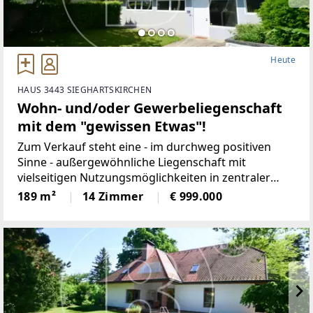
Heute
HAUS 3443 SIEGHARTSKIRCHEN
Wohn- und/oder Gewerbeliegenschaft
mit dem "gewissen Etwas"!
Zum Verkauf steht eine - im durchweg positiven
Sinne - außergewöhnliche Liegenschaft mit
vielseitigen Nutzungsmöglichkeiten in zentraler
Lage von Sieghartskirchen.Die Marktgemeinde mit
189 m²
14 Zimmer
€ 999.000
ca. 7.800 Einwohnern bietet