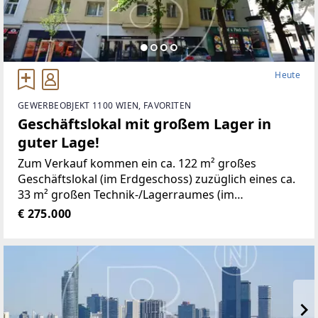
Heute
GEWERBEOBJEKT 1100 WIEN, FAVORITEN
Geschäftslokal mit großem Lager in
guter Lage!
Zum Verkauf kommen ein ca. 122 m² großes
Geschäftslokal (im Erdgeschoss) zuzüglich eines ca.
33 m² großen Technik-/Lagerraumes (im
Kellergeschoss) in mittlerer Frequenzlage
€ 275.000