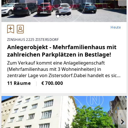
Heute
ZINSHAUS 2225 ZISTERSDORF
Anlegerobjekt - Mehrfamilienhaus mit
zahlreichen Parkplätzen in Bestlage!
Zum Verkauf kommt eine Anlageliegenschaft
(Mehrfamilienhaus mit 3 Wohneinheiten) in
zentraler Lage von Zistersdorf.Dabei handelt es sich
um ein Grundstück mit ca. 893 m²,
11 Räume
€ 700.000