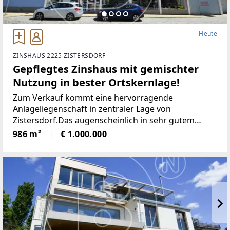
Heute
ZINSHAUS 2225 ZISTERSDORF
Gepflegtes Zinshaus mit gemischter
Nutzung in bester Ortskernlage!
Zum Verkauf kommt eine hervorragende
Anlageliegenschaft in zentraler Lage von
Zistersdorf.Das augenscheinlich in sehr gutem
Erhaltungszustand befindliche Objekt liegt im
986 m²
€ 1.000.000
historischen Stadtkern, direkt gegenüber