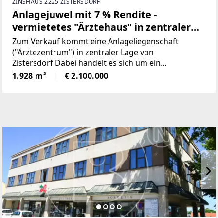
ZINSHAUS 2225 ZISTERSDORF
Anlagejuwel mit 7 % Rendite -
vermietetes "Ärztehaus" in zentraler
Lage von Zistersdorf!
Zum Verkauf kommt eine Anlageliegenschaft
("Ärztezentrum") in zentraler Lage von
Zistersdorf.Dabei handelt es sich um ein
Grundstück mit ca. 886 m² auf welchem zwei
1.928 m²
€ 2.100.000
Gebäude