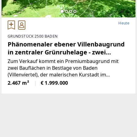
Heute
GRUNDSTÜCK 2500 BADEN
Phänomenaler ebener Villenbaugrund
in zentraler Grünruhelage - zwei
Bauflächen!
Zum Verkauf kommt ein Premiumbaugrund mit
zwei Bauflächen in Bestlage von Baden
(Villenviertel), der malerischen Kurstadt im
Südwesten von Wien.Die Bundeshauptstadt sowie
2.467 m²
€ 1.999.000
der Flughafen Wien/Schwechat sind