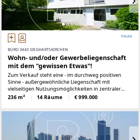
Heute
BÜRO 3443 SIEGHARTSKIRCHEN
Wohn- und/oder Gewerbeliegenschaft
mit dem "gewissen Etwas"!
Zum Verkauf steht eine - im durchweg positiven
Sinne - außergewöhnliche Liegenschaft mit
vielseitigen Nutzungsmöglichkeiten in zentraler
Lage von Sieghartskirchen.Die Marktgemeinde mit
236 m²
14 Räume
€ 999.000
ca. 7.800 Einwohnern bietet