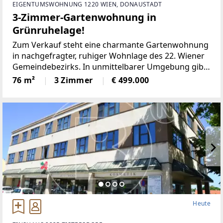
EIGENTUMSWOHNUNG 1220 WIEN, DONAUSTADT
3-Zimmer-Gartenwohnung in
Grünruhelage!
Zum Verkauf steht eine charmante Gartenwohnung
in nachgefragter, ruhiger Wohnlage des 22. Wiener
Gemeindebezirks. In unmittelbarer Umgebung gibt
es eine sehr gute Infrastruktur (Supermärkte,
76 m²
3 Zimmer
€ 499.000
Kindergärten,
Heute