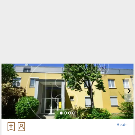
TELEFON
06642667325
WEBSITE
https://www.bonreal.com/
EMAIL
office@bonreal.com
Heute