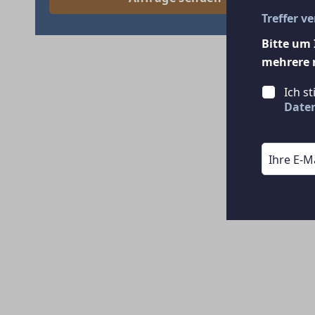
Treffer v
Bitte um 
mehrere 
Ich s
Date