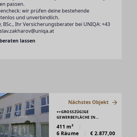
en passen.
zencheck: wir prüfen deine bestehende
tenlos und unverbindlich.
, BSc., Ihr Versicherungsberater bei UNIQA: +43
islav.zakharov@uniqa.at
 beraten lassen
Nächstes Objekt
++GROSSZÜGIGE G
EWERBEFLÄCHE IN H
OCHFREQUENTIERTER LAGE / S
411 m²
TAFFELMIETE++
6 Räume
€ 2.877,00