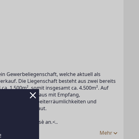
n Gewerbeliegenschaft, welche aktuell als 
rkauf. Die Liegenschaft besteht aus zwei bereits 
ca. 1.500m², somit insgesamt ca. 4.500m². Auf 
et sich das Autohaus mit Empfang, 
tzkabine), Mitarbeiterräumlichkeiten und 
.500m² ist unbebaut.
e bitte ein Exposè an.<..
Mehr
!