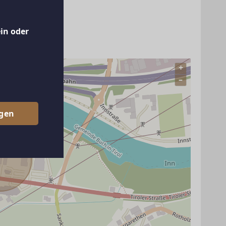
ein oder
+
–
egen