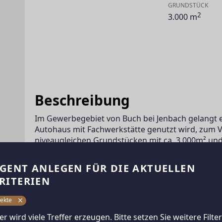
GRUNDSTÜCK
2
3.000 m
Beschreibung
Im Gewerbegebiet von Buch bei Jenbach gelangt ei
Autohaus mit Fachwerkstätte genutzt wird, zum Ve
niveaugleichen Grundstücken mit ca. 3.000m² und 
dem östlichen Grundstück mit ca. 3.000m² befind
Verkaufs-/Schauraum, Büro, Werkstätte (inkl. Spri
GENT ANLEGEN FÜR DIE AKTUELLEN
Lagerflächen. Das westliche Grundstück mit ca. 1
RITERIEN
Für nähere Informationen zur Immobilie fordern Si
ekte
ter wird viele Treffer erzeugen. Bitte setzen Sie weitere Filter