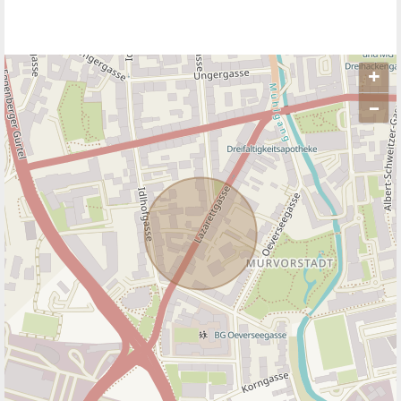
+
–
ANBIETER KONTAKTIEREN