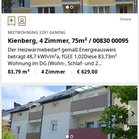
Heute
MIETWOHNUNG 3291 GAMING
Kienberg, 4 Zimmer, 75m² / 00830 00095
Der Heizwärmebedarf gemäß Energieausweis
beträgt 48,7 kWh/m²a, fGEE 1,02Diese 83,73m²
Wohnung im DG (Wohn-, Schlaf- und 2
Kinderzimmer, Küche, Bad, WC, Abstell- und
83,79 m²
4 Zimmer
€ 629,00
Vorraum, Loogia) befindet sich in einer ruhigen
Siedlung in Kienberg.1