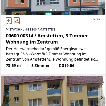
Heute
MIETWOHNUNG 3300 AMSTETTEN
00600 00314 / Amstetten, 3 Zimmer
Wohnung im Zentrum
Der Heizwärmebedarf gemäß Energieausweis
beträgt 36,6 kWh/m²K3 Zimmer Wohnung im
Zentrum von AmstettenDie Wohnung befindet sich
1. OG mit 73,69 m² Wohnnutzfläche und besteht aus
73,69 m²
3 Zimmer
€ 819,66
folgenden Räumen:Großzügiger Wohnraum