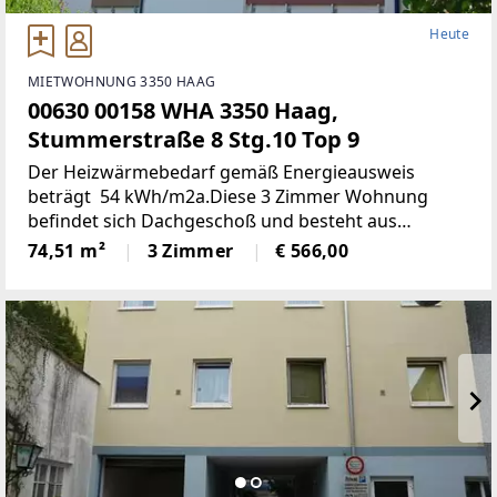
Heute
MIETWOHNUNG 3350 HAAG
00630 00158 WHA 3350 Haag,
Stummerstraße 8 Stg.10 Top 9
Der Heizwärmebedarf gemäß Energieausweis
beträgt 54 kWh/m2a.Diese 3 Zimmer Wohnung
befindet sich Dachgeschoß und besteht aus
folgenden Räumen:Küche, Wohnzimmer,
74,51 m²
3 Zimmer
€ 566,00
Schlafzimmer, Kinderzimmer, Bad, WC, Vorraum, und
Balkon. Kellerabteil