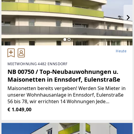
Heute
MIETWOHNUNG 4482 ENNSDORF
NB 00750 / Top-Neubauwohnungen u.
Maisonetten in Ennsdorf, Eulenstraße
Maisonetten bereits vergeben! Werden Sie Mieter in
unserer Wohnhausanlage in Ennsdorf, Eulenstraße
56 bis 78, wir errichten 14 Wohnungen Jede
Wohnung verfügt über einen Tiefgaragen-
€ 1.049,00
Abstellplatz Gemeinschafts-SAT-Anlage