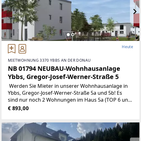
Heute
MIETWOHNUNG 3370 YBBS AN DER DONAU
NB 01794 NEUBAU-Wohnhausanlage
Ybbs, Gregor-Josef-Werner-Straße 5
Werden Sie Mieter in unserer Wohnhausanlage in
Ybbs, Gregor-Josef-Werner-Straße 5a und 5b! Es
sind nur noch 2 Wohnungen im Haus 5a (TOP 6 und
TOP 7) verfügbar! Der Heizwärmebedarf gemäß
€ 893,00
Energieausweis