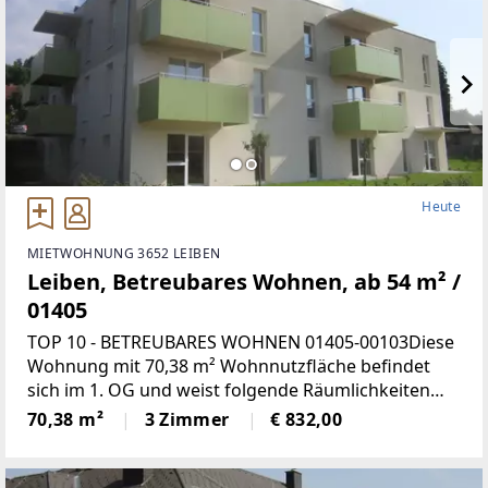
Heute
MIETWOHNUNG 3652 LEIBEN
Leiben, Betreubares Wohnen, ab 54 m² /
01405
TOP 10 - BETREUBARES WOHNEN 01405-00103Diese
Wohnung mit 70,38 m² Wohnnutzfläche befindet
sich im 1. OG und weist folgende Räumlichkeiten
auf:Wohnküche, 2 Schlafzimmer, Bad mit WC,
70,38 m²
3 Zimmer
€ 832,00
Vorraum und LoggiaMiete mind.