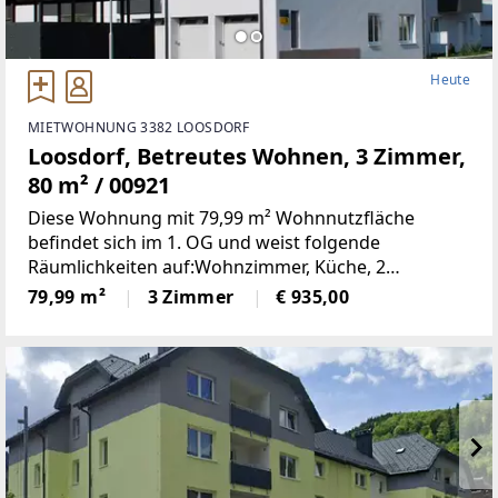
Heute
MIETWOHNUNG 3382 LOOSDORF
Loosdorf, Betreutes Wohnen, 3 Zimmer,
80 m² / 00921
Diese Wohnung mit 79,99 m² Wohnnutzfläche
befindet sich im 1. OG und weist folgende
Räumlichkeiten auf:Wohnzimmer, Küche, 2
Schlafzimmer, Bad, WC, Vorraum und LoggiaMiete €
79,99 m²
3 Zimmer
€ 935,00
935Finanzierungsbeitrag ca. €
3.749Einkommensabhängiger