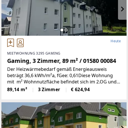
Heute
MIETWOHNUNG 3295 GAMING
Gaming, 3 Zimmer, 89 m² / 01580 00084
Der Heizwärmebedarf gemäß Energieausweis
beträgt 36,6 kWh/m²a, fGee: 0,61Diese Wohnung
mit m² Wohnnutzfläche befindet sich im 2.OG und
weist folgende Räumlichkeiten auf:Wohnzimmer,
89,14 m²
3 Zimmer
€ 624,94
zwei Schlafzimmer, Küche/Esszimmer, Bad, WC,
Abstellraum,