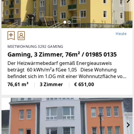
Heute
MIETWOHNUNG 3292 GAMING
Gaming, 3 Zimmer, 76m² / 01985 0135
Der Heizwärmebedarf gemäß Energieausweis
beträgt 60 kWh/m²a fGee 1,05 Diese Wohnung
befindet sich im 1.OG mit einer Wohnnutzfläche von
rd. 77m²; Küche, Wohn-, Schlaf- und Kinderzimmer,
76,61 m²
3 Zimmer
€ 651,00
Bad, WC, Abstell- und Vorraum