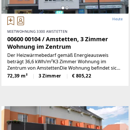
Heute
MIETWOHNUNG 3300 AMSTETTEN
00600 00104 / Amstetten, 3 Zimmer
Wohnung im Zentrum
Der Heizwärmebedarf gemäß Energieausweis
beträgt 36,6 kWh/m²K3 Zimmer Wohnung im
Zentrum von AmstettenDie Wohnung befindet sich
2. OG mit 72,39 m² Wohnnutzfläche und besteht aus
72,39 m²
3 Zimmer
€ 805,22
folgenden Räumen:Großzügiger Wohnraum