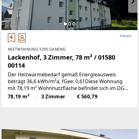
Heute
MIETWOHNUNG 3295 GAMING
Lackenhof, 3 Zimmer, 78 m² / 01580
00114
Der Heizwärmebedarf gemäß Energieausweis
beträgt 36,6 kWh/m²a, fGee: 0,61Diese Wohnung
mit 78,19 m² Wohnnutzfläche befindet sich im DG
und weist folgende Räumlichkeiten
78,19 m²
3 Zimmer
€ 560,79
auf:Wohnzimmer, zwei Schlafzimmer, Küche, Bad,
WC, Vorraum, Abstellraum