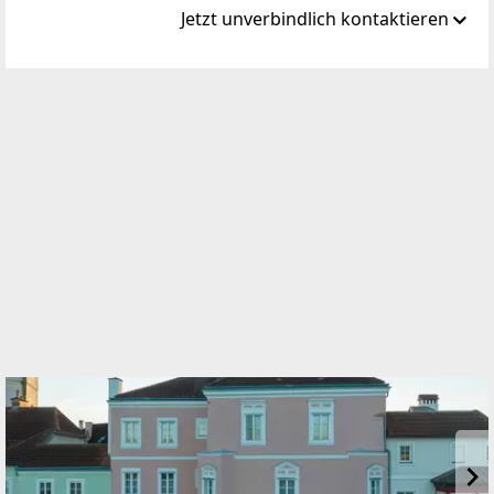
Jetzt unverbindlich kontaktieren
Standort
Ardaggerstraße 28
3300 Amstetten
TELEFON
07472 / 62327
WEBSITE
https://www.diesiedlung.at
EMAIL
minixhofer@diesiedlung.at