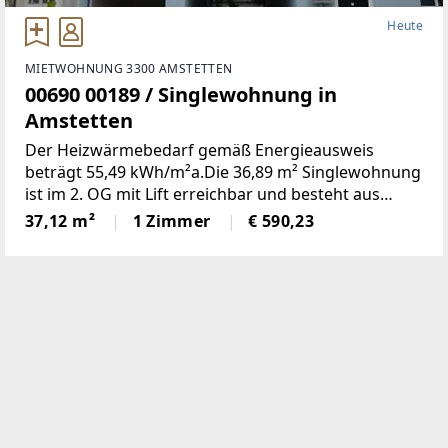
Heute
MIETWOHNUNG 3300 AMSTETTEN
00690 00189 / Singlewohnung in
Amstetten
Der Heizwärmebedarf gemäß Energieausweis
beträgt 55,49 kWh/m²a.Die 36,89 m² Singlewohnung
ist im 2. OG mit Lift erreichbar und besteht aus
folgenden Räumen:Wohnschlafraum, Küche,
37,12 m²
1 Zimmer
€ 590,23
Vorzimmer und Bad inkl. WC1 Kellerabteil