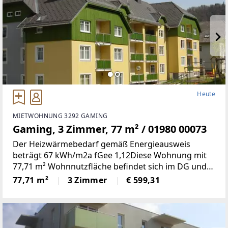
Heute
MIETWOHNUNG 3292 GAMING
Gaming, 3 Zimmer, 77 m² / 01980 00073
Der Heizwärmebedarf gemäß Energieausweis
beträgt 67 kWh/m2a fGee 1,12Diese Wohnung mit
77,71 m² Wohnnutzfläche befindet sich im DG und
weist folgende Räumlichkeiten auf: Küche,
77,71 m²
3 Zimmer
€ 599,31
Wohnzimmer, Schlafzimmer, Kinderzimmer, Bad, WC,
Vorraum und