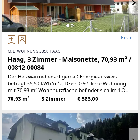
Heute
MIETWOHNUNG 3350 HAAG
Haag, 3 Zimmer - Maisonette, 70,93 m² /
00812-00084
Der Heizwärmebedarf gemäß Energieausweis
beträgt 35,50 kWh/m²a, fGee: 0,97Diese Wohnung
mit 70,93 m² Wohnnutzfläche befindet sich im 1.OG
+ DG und weist folgende Räumlichkeiten
70,93 m²
3 Zimmer
€ 583,00
auf:Wohnzimmer, zwei Schlafzimmer, Küche, Bad,
WC, Vorraum