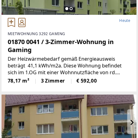
Heute
MIETWOHNUNG 3292 GAMING
01870 0041 / 3-Zimmer-Wohnung in
Gaming
Der Heizwärmebedarf gemäß Energieausweis
beträgt 41,1 kWh/m2a. Diese Wohnung befindet
sich im 1.OG mit einer Wohnnutzfläche von rd.
78m2; Wohn-, Schlaf- und Kinderzimmer, Bad, WC,
78,17 m²
3 Zimmer
€ 592,00
Abstell- und Vorraum sowie eine Loggia.1