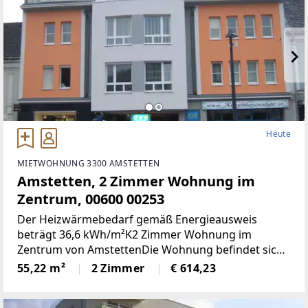
Heute
MIETWOHNUNG 3300 AMSTETTEN
Amstetten, 2 Zimmer Wohnung im
Zentrum, 00600 00253
Der Heizwärmebedarf gemäß Energieausweis
beträgt 36,6 kWh/m²K2 Zimmer Wohnung im
Zentrum von AmstettenDie Wohnung befindet sich
1. OG mit 55,22 m² Wohnnutzfläche und besteht aus
55,22 m²
2 Zimmer
€ 614,23
folgenden Räumen:Großzügiger Wohnraum