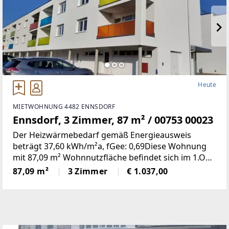
Heute
MIETWOHNUNG 4482 ENNSDORF
Ennsdorf, 3 Zimmer, 87 m² / 00753 00023
Der Heizwärmebedarf gemäß Energieausweis
beträgt 37,60 kWh/m²a, fGee: 0,69Diese Wohnung
mit 87,09 m² Wohnnutzfläche befindet sich im 1.OG
und weist folgende Räumlichkeiten
87,09 m²
3 Zimmer
€ 1.037,00
auf:Wohnzimmer/Küche, zwei Schlafzimmer, Bad,
WC, Vorraum und