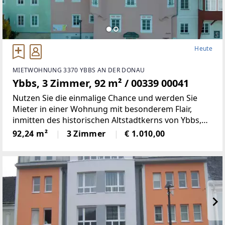
Heute
MIETWOHNUNG 3370 YBBS AN DER DONAU
Ybbs, 3 Zimmer, 92 m² / 00339 00041
Nutzen Sie die einmalige Chance und werden Sie
Mieter in einer Wohnung mit besonderem Flair,
inmitten des historischen Altstadtkerns von Ybbs,
mit Blick auf die Donau.Dieses historische Objekt in
92,24 m²
3 Zimmer
€ 1.010,00
der Kirchengasse 6 beherbergte in der