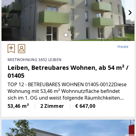
Heute
MIETWOHNUNG 3652 LEIBEN
Leiben, Betreubares Wohnen, ab 54 m² /
01405
TOP 12 - BETREUBARES WOHNEN 01405-00122Diese
Wohnung mit 53,46 m² Wohnnutzfläche befindet
sich im 1. OG und weist folgende Räumlichkeiten
auf:Wohnküche, 1 Schlafzimmer, Bad mit WC,
53,46 m²
2 Zimmer
€ 647,00
Vorraum und LoggiaMiete mind.