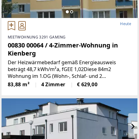
Heute
MIETWOHNUNG 3291 GAMING
00830 00064 / 4-Zimmer-Wohnung in
Kienberg
Der Heizwärmebedarf gemäß Energieausweis
beträgt 48,7 kWh/m²a, fGEE 1,02Diese 84m2
Wohnung im 1.OG (Wohn-, Schlaf- und 2
Kinderzimmer, Küche, Bad, WC, Abstell- und
83,88 m²
4 Zimmer
€ 629,00
Vorraum, Loogia) befindet sich in einer ruhigen
Siedlung in Kienberg. 1 Kellerabteil,