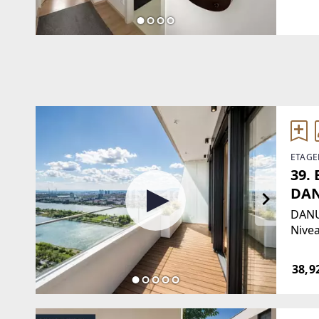
Wohn
Mater
Atmo
ETAGE
39. 
DAN
Fit
DANUB
Nivea
aus 
die 
38,9
mache