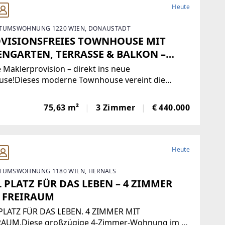
Heute
TUMSWOHNUNG 1220 WIEN, DONAUSTADT
VISIONSFREIES TOWNHOUSE MIT
ENGARTEN, TERRASSE & BALKON –
NEN WIE IM EIGENEN HAUS
 Maklerprovision – direkt ins neue
use!Dieses moderne Townhouse vereint die
üge eines Einfamilienhauses mit dem Komfort
s hochwertigen Neubauprojekts. Auf rund 75 m²
75,63 m²
3 Zimmer
€ 440.000
läche, verteilt auf zwei Ebenen, erwartet Sie ein
hdachtes
Heute
TUMSWOHNUNG 1180 WIEN, HERNALS
L PLATZ FÜR DAS LEBEN – 4 ZIMMER
 FREIRAUM
 PLATZ FÜR DAS LEBEN. 4 ZIMMER MIT
RAUM.Diese großzügige 4-Zimmer-Wohnung im 1.