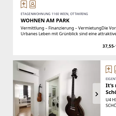
ETAGENWOHNUNG 1160 WIEN, OTTAKRING
WOHNEN AM PARK
Vermittlung – Finanzierung – VermietungDie V
Urbanes Leben mit Grünblick sind eine attraktiv
vorzusorgen – Sicherheit für mehrere Generatio
37,55-
EIGEN
It's
Sch
Kli
U4 H
SCHÖ
begei