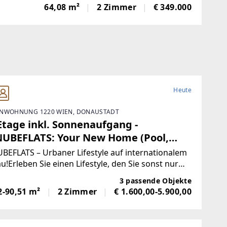
bereich, die gemeinsam mit den hellen
64,08 m²
2 Zimmer
€ 349.000
ialien eine freundliche und einladende
sphäre schaffen. Hier
Heute
NWOHNUNG 1220 WIEN, DONAUSTADT
Etage inkl. Sonnenaufgang -
UBEFLATS: Your New Home (Pool,
ness and Wellness)
EFLATS – Urbaner Lifestyle auf internationalem
u!Erleben Sie einen Lifestyle, den Sie sonst nur
den modernsten Metropolen der Welt kennen –
3 passende Objekte
exklusiven Mietwohnungen in den DANUBEFLATS
2-90,51 m²
2 Zimmer
€ 1.600,00-5.900,00
n es möglich. In einer der begehrtesten