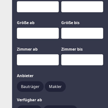
Kauf
Gewerbeobjekte
Miete
Grund und Boden
Mietkauf
Kleinobjekte
Größe ab
Größe bis
Zimmer ab
Zimmer bis
Anbieter
Bauträger
Makler
Verfügbar ab