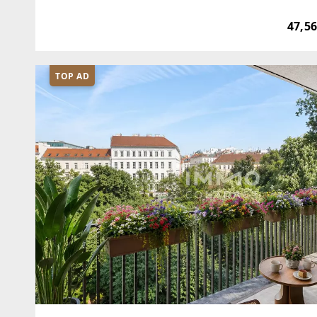
nahe Oberlaa entsteht ein harmonisches Woh
47,56
TOP AD