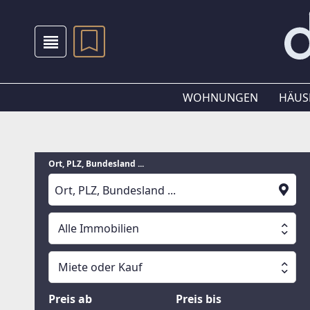
WOHNUNGEN
HÄUS
Ort, PLZ, Bundesland ...
Alle Immobilien
Alle Immobilien
Miete oder Kauf
Suche läuft
Wohnungen
Miete oder Kauf
Preis ab
Preis bis
Häuser