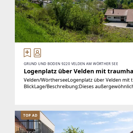
GRUND UND BODEN 9220 VELDEN AM WÖRTHER SEE
Logenplatz über Velden mit traumha
Velden/WörtherseeLogenplatz über Velden mit
BlickLage/Beschreibung:Dieses außergewöhnlich
Kärntner Seenlandschaft mit einer Aussicht, die
TOP AD