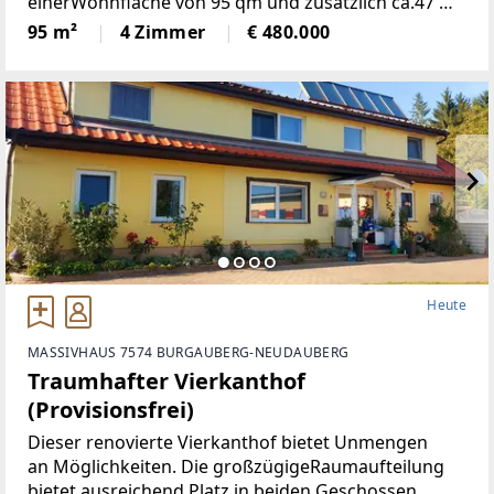
einerWohnfläche von 95 qm und zusätzlich ca.47 m2
Keller einem großzügigen Grundstückvon 197 qm
95 m²
4 Zimmer
€ 480.000
bietet Ihnen und Ihrer Familie den idealen
Rückzugsort.
Heute
MASSIVHAUS 7574 BURGAUBERG-NEUDAUBERG
Traumhafter Vierkanthof
(Provisionsfrei)
Dieser renovierte Vierkanthof bietet Unmengen
an Möglichkeiten. Die großzügigeRaumaufteilung
bietet ausreichend Platz in beiden Geschossen,