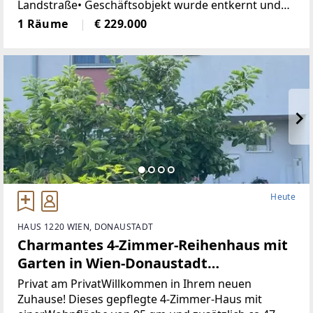
Landstraße• Geschäftsobjekt wurde entkernt und
generalsaniert• Klimatisiert (Klimaanlage)• neue
1 Räume
€ 229.000
Böden, neue Heizkörper•
Heute
HAUS 1220 WIEN, DONAUSTADT
Charmantes 4-Zimmer-Reihenhaus mit
Garten in Wien-Donaustadt
(Provisionsfrei)
Privat am PrivatWillkommen in Ihrem neuen
Zuhause! Dieses gepflegte 4-Zimmer-Haus mit