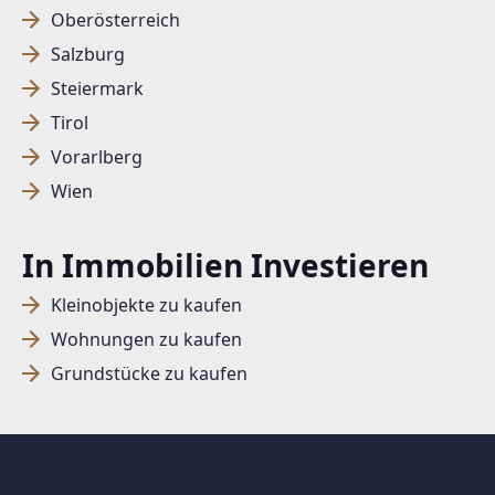
Oberösterreich
Salzburg
SUCHAGENT ANLEGEN FÜR DIE
Steiermark
AKTUELLEN SUCHKRITERIEN
Tirol
Dieser Filter wird viele Treffer erzeugen. Bitte setzen
Vorarlberg
Sie weitere Filter!
Wien
Treffer verfeinern
In Immobilien Investieren
Ich stimme der Verarbeitung meiner Daten, wie
in den
Datenschutzbestimmungen
beschrieben,
Kleinobjekte zu kaufen
zu.
Wohnungen zu kaufen
Grundstücke zu kaufen
Suchagent anlegen
Jetzt Suchagent anlegen