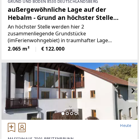
GRUND UND BODEN 8530 DEUTSCHLANDSBERG
außergewöhnliche Lage auf der
Hebalm - Grund an höchster Stelle
(Provisionsfrei)
An höchster Stelle werden hier 2
zusammenliegende Grundstücke
(imFerienwohngebiet) in traumhafter Lage
angeboten! Die beiden Grundstücke haben
2.065 m²
€ 122.000
inSumme 2.065m² (€59/ m²), sind süd-westlich
ausgerichtet und bieten perfekteAussicht auf etwa
1100
Heute
MASSIVHAUS 7091 BREITENBRUNN