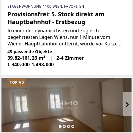
ETAGENWOHNUNG 1100 WIEN, FAVORITEN
Provisionsfrei: 5. Stock direkt am
Hauptbahnhof - Erstbezug
In einer der dynamischsten und zugleich
begehrtesten Lagen Wiens, nur 1 Minute vom
Wiener Hauptbahnhof entfernt, wurde vor Kurzem
ein außergewöhnliches Wohnprojekt fertiggestellt,
43 passende Objekte
das modernen Wohnkomfort, hochwertige
39,82-161,26 m²
2-4 Zimmer
Architektur und urbanen Lifestyle
€ 340.000-1.498.000
TOP AD