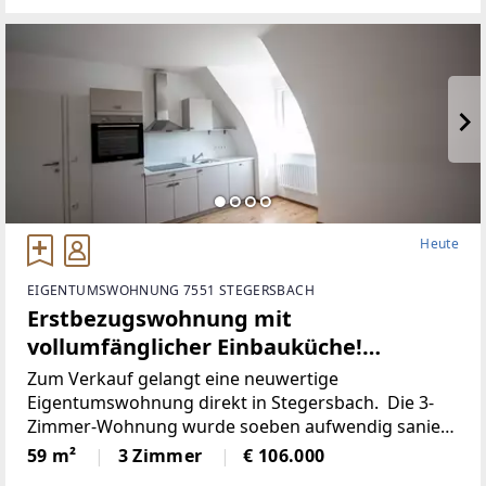
Heute
EIGENTUMSWOHNUNG 7551 STEGERSBACH
Erstbezugswohnung mit
vollumfänglicher Einbauküche!
(Provisionsfrei)
Zum Verkauf gelangt eine neuwertige
Eigentumswohnung direkt in Stegersbach. Die 3-
Zimmer-Wohnung wurde soeben aufwendig saniert.
So wurde unter anderem dieElektronik gänzlich
59 m²
3 Zimmer
€ 106.000
erneuert und für einen niedrigen