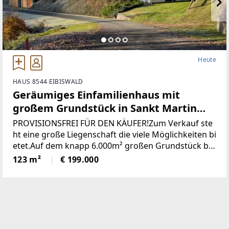
Heute
HAUS 8544 EIBISWALD
Geräumiges Einfamilienhaus mit
großem Grundstück in Sankt Martin
(Provisionsfrei)
PROVISIONSFREI FÜR DEN KÄUFER!Zum Verkauf ste
ht eine große Liegenschaft die viele Möglichkeiten bi
etet.Auf dem knapp 6.000m² großen Grundstück be
findet sich ein Wohngebäude bestehend aus derzeit
123 m²
€ 199.000
zwei getrennten Wohnungen, einem großen zweist
öckigen Wirtschaftsgebäude und einer Holzhütte mi
t angrenzendem Pool / Teich.* Das gesamte Grunds
tück wurde neu vermessen und ist im Grenzkataster
eingetragen.* Sämtliche Gebäude wurden neu Bau
bewilligt* Neuer Hauptstromanschluss sowie ein ne