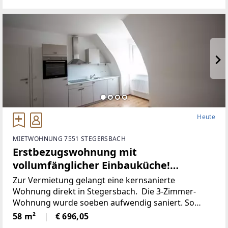
Heute
MIETWOHNUNG 7551 STEGERSBACH
Erstbezugswohnung mit
vollumfänglicher Einbauküche!
(Provisionsfrei)
Zur Vermietung gelangt eine kernsanierte
Wohnung direkt in Stegersbach. Die 3-Zimmer-
Wohnung wurde soeben aufwendig saniert. So
wurde unter anderem dieElektronik gänzlich
58 m²
€ 696,05
erneuert und für einen niedrigen