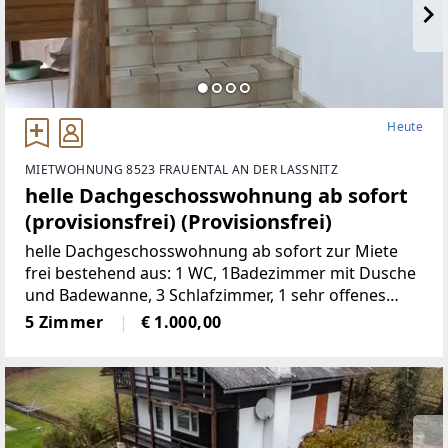
Heute
MIETWOHNUNG 8523 FRAUENTAL AN DER LASSNITZ
helle Dachgeschosswohnung ab sofort
(provisionsfrei) (Provisionsfrei)
helle Dachgeschosswohnung ab sofort zur Miete
frei bestehend aus: 1 WC, 1Badezimmer mit Dusche
und Badewanne, 3 Schlafzimmer, 1 sehr offenes
Wohnzimmermit Balkon und Kachelofen, 1 voll
5 Zimmer
€ 1.000,00
möbelierte Küche, 1 Abstellraum,
2Autostellplätze Miete