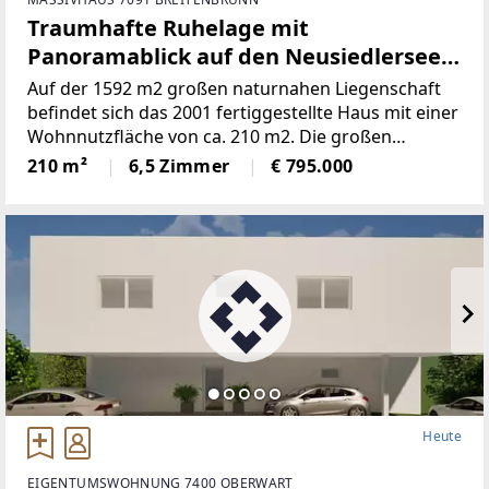
Traumhafte Ruhelage mit
Panoramablick auf den Neusiedlersee
(Provisionsfrei)
Auf der 1592 m2 großen naturnahen Liegenschaft
befindet sich das 2001 fertiggestellte Haus mit einer
Wohnnutzfläche von ca. 210 m2. Die großen
Fensterspenden viel Tageslicht und ermöglichen auf
210 m²
6,5 Zimmer
€ 795.000
mehreren Ebenen einenaußergewöhnlichen Blick
Heute
EIGENTUMSWOHNUNG 7400 OBERWART