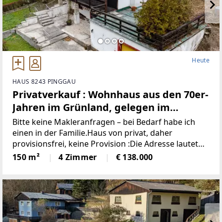
Heute
HAUS 8243 PINGGAU
Privatverkauf : Wohnhaus aus den 70er-
Jahren im Grünland, gelegen im
idyllischen Wechselgebiet
Bitte keine Makleranfragen – bei Bedarf habe ich
(Provisionsfrei)
einen in der Familie.Haus von privat, daher
provisionsfrei, keine Provision :Die Adresse lautet
“8243 Pinggau, Wiesenhöf 43“. Achtung : in
150 m²
4 Zimmer
€ 138.000
manchen Navis(auch