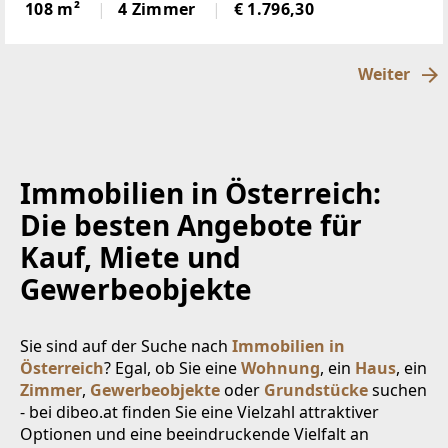
Wohnbereich (Küche mit Steinplatte und
108 m²
4 Zimmer
€ 1.796,30
hochwertigen Geräten)Badezimmer (neu)WC (neu)2
Weiter
Immobilien in Österreich:
Die besten Angebote für
Kauf, Miete und
Gewerbeobjekte
Sie sind auf der Suche nach
Immobilien in
Österreich
? Egal, ob Sie eine
Wohnung
, ein
Haus
, ein
Zimmer
,
Gewerbeobjekte
oder
Grundstücke
suchen
- bei dibeo.at finden Sie eine Vielzahl attraktiver
Optionen und eine beeindruckende Vielfalt an