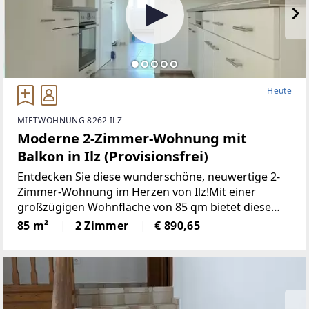
Heute
MIETWOHNUNG 8262 ILZ
Moderne 2-Zimmer-Wohnung mit
Balkon in Ilz (Provisionsfrei)
Entdecken Sie diese wunderschöne, neuwertige 2-
Zimmer-Wohnung im Herzen von Ilz!Mit einer
großzügigen Wohnfläche von 85 qm bietet diese
Wohnung den idealen Raumfür Singles oder Paare.
85 m²
2 Zimmer
€ 890,65
Die lichtdurchfluteten Räume überzeugen durch
einemoderne