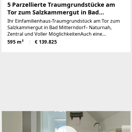
5 Parzellierte Traumgrundstücke am
Tor zum Salzkammergut in Bad
Mitterndorf - naturnah, zentral und
Ihr Einfamilienhaus-Traumgrundstück am Tor zum
voller Möglichkeiten (Provisionsfrei)
Salzkammergut in Bad Mitterndorf– Naturnah,
Zentral und Voller MöglichkeitenAuch eine
touristische Vermietung ist nach Absprache mit der
595 m²
€ 139.825
Gemeinde möglich.Die Loipe und Therme