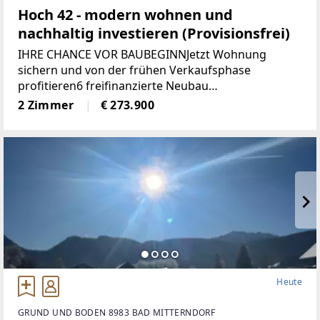
Hoch 42 - modern wohnen und
nachhaltig investieren (Provisionsfrei)
IHRE CHANCE VOR BAUBEGINNJetzt Wohnung
sichern und von der frühen Verkaufsphase
profitieren6 freifinanzierte Neubau
EigentumswohnungenWohnungsgrößen von ca. 50
2 Zimmer
€ 273.900
m² bis 68 m²Alle Wohnungen sind entweder mit
Eigengarten, Terrasse
Heute
GRUND UND BODEN 8983 BAD MITTERNDORF