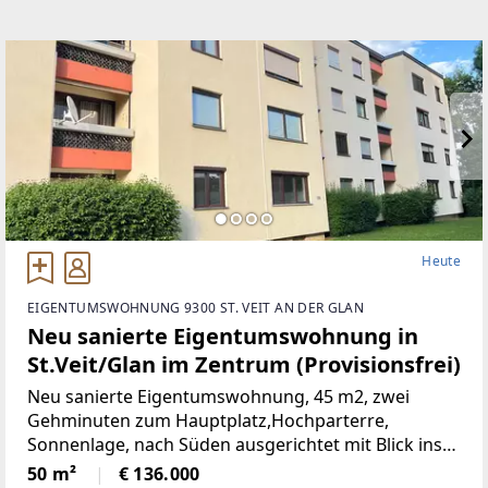
Heute
EIGENTUMSWOHNUNG 9300 ST. VEIT AN DER GLAN
Neu sanierte Eigentumswohnung in
St.Veit/Glan im Zentrum (Provisionsfrei)
Neu sanierte Eigentumswohnung, 45 m2, zwei
Gehminuten zum Hauptplatz,Hochparterre,
Sonnenlage, nach Süden ausgerichtet mit Blick ins
Grüne, mangelangt über nur 4 Stufen in die
50 m²
€ 136.000