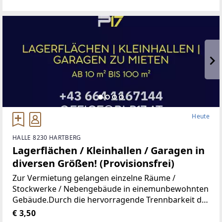
Wohnung, Kindergarten, Volksschule,Mittelschule,
Gymnasium,
Heute
HALLE 8230 HARTBERG
Lagerflächen / Kleinhallen / Garagen in
diversen Größen! (Provisionsfrei)
Zur Vermietung gelangen einzelne Räume /
Stockwerke / Nebengebäude in einemunbewohnten
Gebäude.Durch die hervorragende Trennbarkeit der
Räumlichkeiten, stehen Ihnen Größen vonca. 10 m²
€ 3,50
bis ca. 100 m² zur Verfügung.Aufgrund der