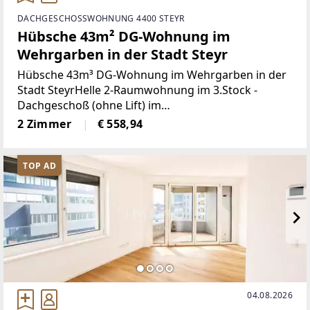
DACHGESCHOSSWOHNUNG 4400 STEYR
Hübsche 43m² DG-Wohnung im
Wehrgarben in der Stadt Steyr
Hübsche 43m³ DG-Wohnung im Wehrgarben in der
Stadt SteyrHelle 2-Raumwohnung im 3.Stock -
Dachgeschoß (ohne Lift) im
Mehrparteienhaus.Ideale Single oder Pärchen -
2 Zimmer
€ 558,94
Wohnung in Grüner Stadtlage* Wohnbereich mit
Küchenecke (gebrauchte
TOP AD
04.08.2026