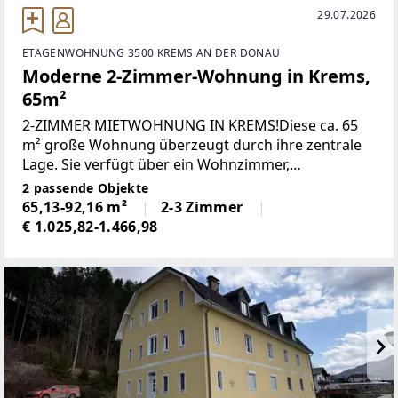
29.07.2026
ETAGENWOHNUNG 3500 KREMS AN DER DONAU
Moderne 2-Zimmer-Wohnung in Krems,
65m²
2-ZIMMER MIETWOHNUNG IN KREMS!Diese ca. 65
m² große Wohnung überzeugt durch ihre zentrale
Lage. Sie verfügt über ein Wohnzimmer,
Schlafzimmer, Bad mit Dusche.In nur wenigen
2 passende Objekte
Gehminuten erreichen Sie die Fußgängerzone von
65,13-92,16 m²
2-3 Zimmer
Krems.Die
€ 1.025,82-1.466,98