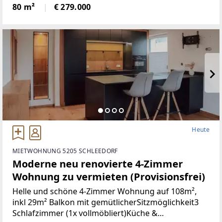
Türen+Neues Bad+Neuer Parkett+Neue
80 m²
€ 279.000
Heute
MIETWOHNUNG 5205 SCHLEEDORF
Moderne neu renovierte 4-Zimmer
Wohnung zu vermieten (Provisionsfrei)
Helle und schöne 4-Zimmer Wohnung auf 108m²,
inkl 29m² Balkon mit gemütlicherSitzmöglichkeit3
Schlafzimmer (1x vollmöbliert)Küche &