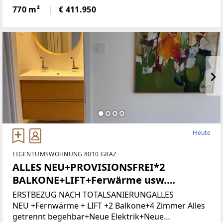
Grundstücksnummer129/2)Das Grundstück liegt in
770 m²
€ 411.950
Zone 5 - Wohngebiet und bietet
attraktiveBebauungsmöglichkeiten.
Heute
EIGENTUMSWOHNUNG 8010 GRAZ
ALLES NEU+PROVISIONSFREI*2
BALKONE+LIFT+Ferwärme usw.
(Provisionsfrei)
ERSTBEZUG NACH TOTALSANIERUNGALLES
NEU +Fernwärme + LIFT +2 Balkone+4 Zimmer Alles
getrennt begehbar+Neue Elektrik+Neue