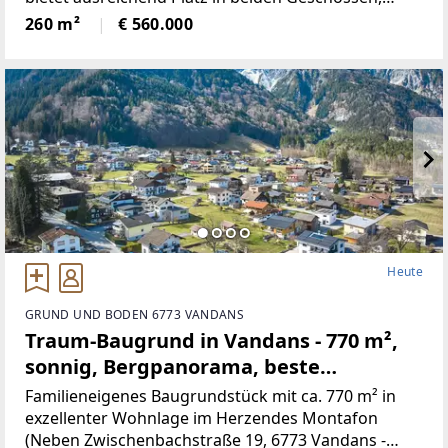
neben 5Schlafräumen, gibt es ein Wohnzimmer mit
260 m²
€ 560.000
neu renovierten Kachelofen,
Heute
GRUND UND BODEN 6773 VANDANS
Traum-Baugrund in Vandans - 770 m²,
sonnig, Bergpanorama, beste
Infrastruktur! (Provisionsfrei)
Familieneigenes Baugrundstück mit ca. 770 m² in
exzellenter Wohnlage im Herzendes Montafon
(Neben Zwischenbachstraße 19, 6773 Vandans -