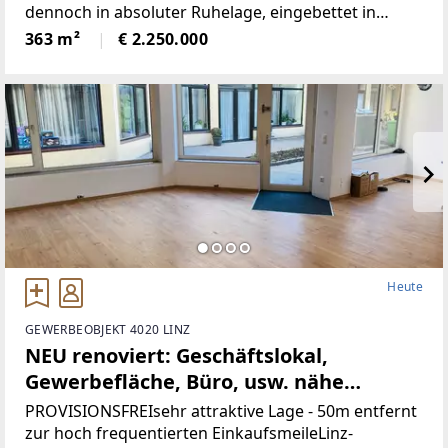
dennoch in absoluter Ruhelage, eingebettet in
wunderbare Natur.Die Liegenschaft bietet ein hohes
363 m²
€ 2.250.000
Maß an Privatsphäre, versprüht
historischenCharme
Heute
GEWERBEOBJEKT 4020 LINZ
NEU renoviert: Geschäftslokal,
Gewerbefläche, Büro, usw. nähe
Landstrasse-Linz (Provisionsfrei)
PROVISIONSFREIsehr attraktive Lage - 50m entfernt
zur hoch frequentierten EinkaufsmeileLinz-