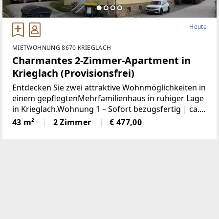
Heute
MIETWOHNUNG 8670 KRIEGLACH
Charmantes 2-Zimmer-Apartment in
Krieglach (Provisionsfrei)
Entdecken Sie zwei attraktive Wohnmöglichkeiten in
einem gepflegtenMehrfamilienhaus in ruhiger Lage
in Krieglach.Wohnung 1 – Sofort bezugsfertig | ca.
480 € BruttoFrisch und wie neu: Diese 43 m² große
43 m²
2 Zimmer
€ 477,00
Wohnung wurde komplett saniert. NeueKüche,