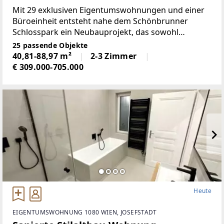
Mit 29 exklusiven Eigentumswohnungen und einer
Büroeinheit entsteht nahe dem Schönbrunner
Schlosspark ein Neubauprojekt, das sowohl
Eigennutzer als auch Anleger begeistert. Die
25 passende Objekte
intelligent geplanten 2- bis 4-Zimmer-
40,81-88,97 m²
2-3 Zimmer
Wohnungen bieten
€ 309.000-705.000
Heute
EIGENTUMSWOHNUNG 1080 WIEN, JOSEFSTADT