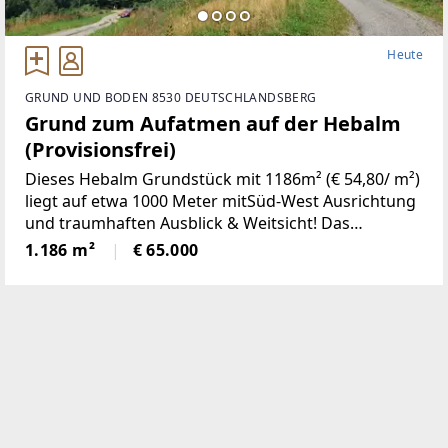
Heute
GRUND UND BODEN 8530 DEUTSCHLANDSBERG
Grund zum Aufatmen auf der Hebalm
(Provisionsfrei)
Dieses Hebalm Grundstück mit 1186m² (€ 54,80/ m²)
liegt auf etwa 1000 Meter mitSüd-West Ausrichtung
und traumhaften Ausblick & Weitsicht! Das
Grundstück liegtim Wohngebiet (mit einer
1.186 m²
€ 65.000
Bebauungsdichte von 0,2-0,3) und ist
ganzjährigerreichbar