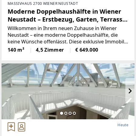
MASSIVHAUS 2700 WIENER NEUSTADT
Moderne Doppelhaushälfte in Wiener
Neustadt – Erstbezug, Garten, Terrasse,
4 Zimmer, Top Qualität!
Willkommen in Ihrem neuen Zuhause in Wiener
Neustadt – eine moderne Doppelhaushälfte, die
keine Wünsche offenlässt. Diese exklusive Immobilie
in Niederösterreich bietet auf großzügigen 140 m²
140 m²
4,5 Zimmer
€ 649.000
Wohnfläche ein perfektes Zusammenspiel aus
Komfort, Design
Heute