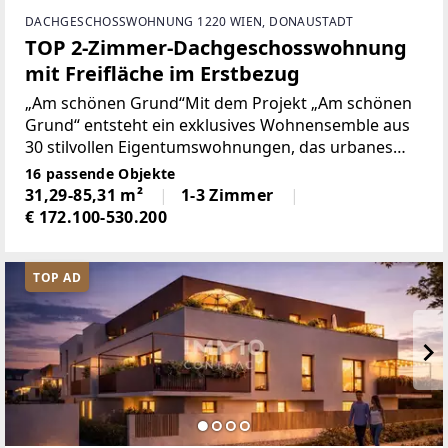
DACHGESCHOSSWOHNUNG 1220 WIEN, DONAUSTADT
TOP 2-Zimmer-Dachgeschosswohnung
mit Freifläche im Erstbezug
„Am schönen Grund“Mit dem Projekt „Am schönen
Grund“ entsteht ein exklusives Wohnensemble aus
30 stilvollen Eigentumswohnungen, das urbanes
Lebensgefühl mit naturnaher Wohnqualität vereint.
16 passende Objekte
Die Auswahl reicht von kompakten Garçonnièren
31,29-85,31 m²
1-3 Zimmer
für Singles
€ 172.100-530.200
TOP AD