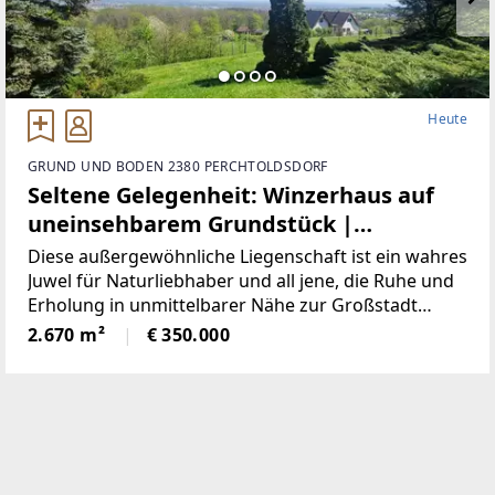
Heute
GRUND UND BODEN 2380 PERCHTOLDSDORF
Seltene Gelegenheit: Winzerhaus auf
uneinsehbarem Grundstück |
ZELLMANN IMMOBILIEN
Diese außergewöhnliche Liegenschaft ist ein wahres
Juwel für Naturliebhaber und all jene, die Ruhe und
Erholung in unmittelbarer Nähe zur Großstadt
suchen. Das uneinsehbare Grundstück mit einem
2.670 m²
€ 350.000
charmanten Winzerhaus aus den 1950er Jahren
bietet genau