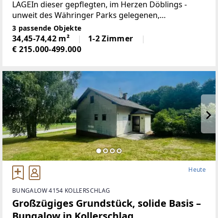
LAGEIn dieser gepflegten, im Herzen Döblings -
unweit des Währinger Parks gelegenen,
Neubauliegenschaft gelangen mehrere,
3 passende Objekte
sofortbeziehbare Eigentumswohnungen zum
34,45-74,42 m²
1-2 Zimmer
Verkauf.Ansprechende urbane Stadtarchitektur
€ 215.000-499.000
Heute
BUNGALOW 4154 KOLLERSCHLAG
Großzügiges Grundstück, solide Basis –
Bungalow in Kollerschlag