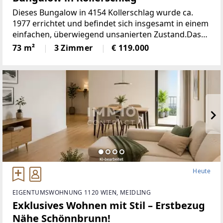
Dieses Bungalow in 4154 Kollerschlag wurde ca.
1977 errichtet und befindet sich insgesamt in einem
einfachen, überwiegend unsanierten Zustand.Das
Haus ist barrierefrei über einen Windfang
73 m²
3 Zimmer
€ 119.000
zugänglich, der einen geschützten Eingangsbereich
bildet
Heute
EIGENTUMSWOHNUNG 1120 WIEN, MEIDLING
Exklusives Wohnen mit Stil – Erstbezug
Nähe Schönnbrunn!