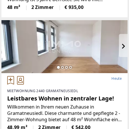
Gaskonvektor geheizt.RAUMAUFTEILUNG:*
48 m²
2 Zimmer
€ 935,00
Vorraum, * Wohnzimmer mit der Küche,* Zimmer,*
Heute
MIETWOHNUNG 2440 GRAMATNEUSIEDL
Leistbares Wohnen in zentraler Lage!
Willkommen in Ihrem neuen Zuhause in
Gramatneusiedl. Diese charmante und gepflegte 2 -
Zimmer-Wohnung bietet auf 48 m² Wohnfläche ein
perfektes Ambiente für Singles oder Paare, die Wert
48,99 m²
2 Zimmer
€ 542,00