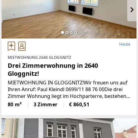
Heute
MIETWOHNUNG 2640 GLOGGNITZ
Drei Zimmerwohnung in 2640
Gloggnitz!
MIETWOHNUNG IN GLOGGNITZ!Wir freuen uns auf
Ihren Anruf: Paul Kleindl 0699/11 88 76 00Die drei
Zimmer Wohnung liegt im Hochparterre, bestehend
aus einem großen Wohnraum, separater Essküche
80 m²
3 Zimmer
€ 860,51
mit Abstellraum, zwei Schlafzimmern,