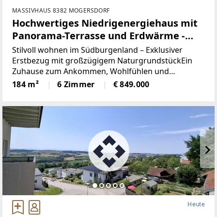
MASSIVHAUS 8382 MOGERSDORF
Hochwertiges Niedrigenergiehaus mit
Panorama-Terrasse und Erdwärme -
auch MIETKAUF möglich!!! - Wohnen mit
Stilvoll wohnen im Südburgenland – Exklusiver
Freiraum im Südburgenland
Erstbezug mit großzügigem NaturgrundstückEin
Zuhause zum Ankommen, Wohlfühlen und
Bleiben.Dieses hochwertige Niedrigenergiehaus in
184 m²
6 Zimmer
€ 849.000
Massivbauweise vereint modernes Design,
nachhaltige Energietechnik
Heute