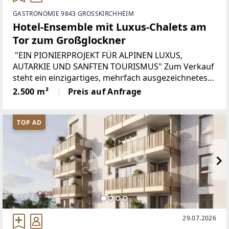
GASTRONOMIE 9843 GROSSKIRCHHEIM
Hotel-Ensemble mit Luxus-Chalets am
Tor zum Großglockner
"EIN PIONIERPROJEKT FÜR ALPINEN LUXUS,
AUTARKIE UND SANFTEN TOURISMUS" Zum Verkauf
steht ein einzigartiges, mehrfach ausgezeichnetes
Tourismus-Ensemble im Herzen des Nationalparks
2.500 m²
Preis auf Anfrage
Hohe Tauern. Die Liegenschaft vereint
TOP AD
29.07.2026