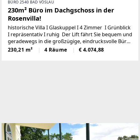
BÜRO 2540 BAD VÖSLAU
230m² Büro im Dachgschoss in der
Rosenvilla!
historische Villa I Glaskuppel I 4 Zimmer I Grünblick
I repräsentativ I ruhig Der Lift fährt Sie bequem und
geradewegs in die großzügige, eindrucksvolle Büro.
Aus dem Lift ausgestiegen stehen Sie in der
230,21 m²
4 Räume
€ 4.074,88
eindrucksvollen Empfangshalle