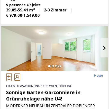
Eichenparkettböden * Stützkühlung (in den
5 passende Objekte
Regelgeschossen) und thermische
39,05-59,41 m²
2-3 Zimmer
Bauteilaktivierung (im Dachgeschoss)
€ 979,00-1.549,00
Heute
EIGENTUMSWOHNUNG 1190 WIEN, DÖBLING
Sonnige Garten-Garconniere in
Grünruhelage nähe U4!
MODERNER NEUBAU IN ZENTRALER DÖBLINGER