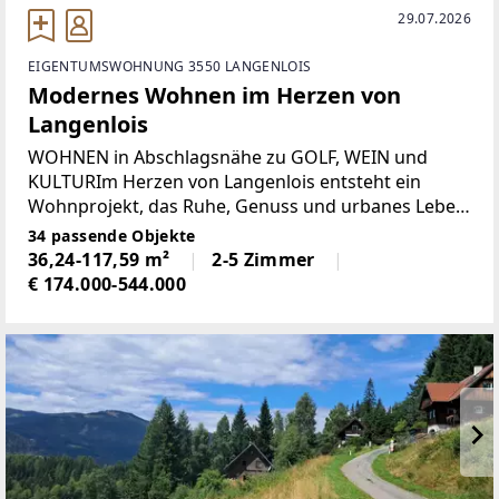
29.07.2026
EIGENTUMSWOHNUNG 3550 LANGENLOIS
Modernes Wohnen im Herzen von
Langenlois
WOHNEN in Abschlagsnähe zu GOLF, WEIN und
KULTURIm Herzen von Langenlois entsteht ein
Wohnprojekt, das Ruhe, Genuss und urbanes Leben
auf besondere Weise verbindet. Hier genießen Sie
34 passende Objekte
nicht nur modernen Wohnkomfort, sondern auch
36,24-117,59 m²
2-5 Zimmer
ein einzigartiges
€ 174.000-544.000