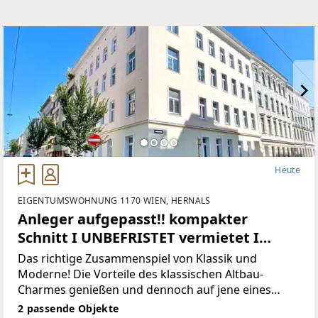
Heute
EIGENTUMSWOHNUNG 1170 WIEN, HERNALS
Anleger aufgepasst!! kompakter
Schnitt I UNBEFRISTET vermietet I
generalsaniertes Haus I beliebte Lage I
Das richtige Zusammenspiel von Klassik und
U-Bahn-Nähe
Moderne! Die Vorteile des klassischen Altbau-
Charmes genießen und dennoch auf jene eines
Neubaus nicht verzichten müssen. In einem der
2 passende Objekte