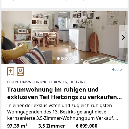
auf Komfort und eine zentrale Lage legen.Die
Wohnung besticht
Heute
EIGENTUMSWOHNUNG 1130 WIEN, HIETZING
Traumwohnung im ruhigen und
exklusiven Teil Hietzings zu verkaufen!
Inklusive Einzelgarage!
In einer der exklusivsten und zugleich ruhigsten
Wohngegenden des 13. Bezirks gelangt diese
kernsanierte 3,5-Zimmer-Wohnung zum Verkauf.
Die Wohnung befindet sich im 2. Stock (ohne Lift)
97,39 m²
3,5 Zimmer
€ 699.000