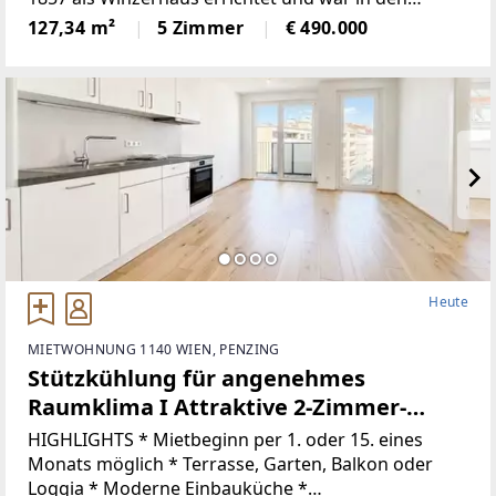
letzten Jahren das Sommerdomizil des bekannten
127,34 m²
5 Zimmer
€ 490.000
Komponisten und Schriftstellers Johann Karl Regber.
Der Duft
Heute
MIETWOHNUNG 1140 WIEN, PENZING
Stützkühlung für angenehmes
Raumklima I Attraktive 2-Zimmer-
Wohnung mit Balkon | 1 Gehminute zur
HIGHLIGHTS * Mietbeginn per 1. oder 15. eines
U3
Monats möglich * Terrasse, Garten, Balkon oder
Loggia * Moderne Einbauküche *