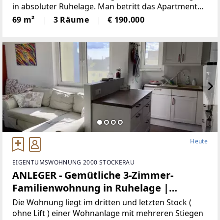
in absoluter Ruhelage. Man betritt das Apartment
und ist von der unglaublichen Helligkeit des Entrees
69 m²
3 Räume
€ 190.000
überrascht. Neben ansprechenden Naßräumen, ist
die
Heute
EIGENTUMSWOHNUNG 2000 STOCKERAU
ANLEGER - Gemütliche 3-Zimmer-
Familienwohnung in Ruhelage |
Zellmann Immobilien
Die Wohnung liegt im dritten und letzten Stock (
ohne Lift ) einer Wohnanlage mit mehreren Stiegen