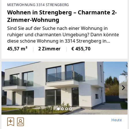
MIETWOHNUNG 3314 STRENGBERG
Wohnen in Strengberg – Charmante 2-
Zimmer-Wohnung
Sind Sie auf der Suche nach einer Wohnung in
ruhiger und charmanten Umgebung? Dann könnte
diese schöne Wohnung in 3314 Strengberg in
Niederösterreich genau das Richtige für Sie sein. Sie
45,57 m²
2 Zimmer
€ 455,70
bietet alles, was Sie für ein angenehmes und
entspanntes Wohnen
Heute