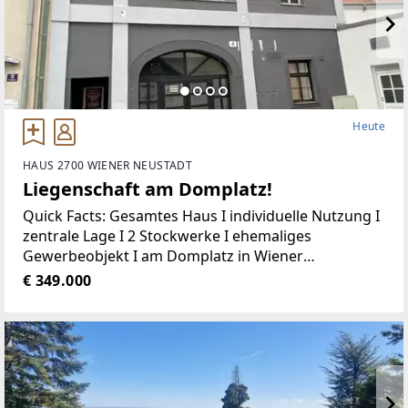
Heute
HAUS 2700 WIENER NEUSTADT
Liegenschaft am Domplatz!
Quick Facts: Gesamtes Haus I individuelle Nutzung I
zentrale Lage I 2 Stockwerke I ehemaliges
Gewerbeobjekt I am Domplatz in Wiener
NeustadtIch freue mich auf Ihren Anruf:Paul Kleindl
€ 349.000
0699/1188 7600 oder 01/526 26 36Augustingasse -