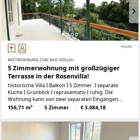
Heute
MIETWOHNUNG 2540 BAD VÖSLAU
5 Zimmerwohnung mit großzügiger
Terrasse in der Rosenvilla!
historische Villa I Balkon I 5 Zimmer I separate
Küche I Grünblick I repräsentativ I ruhig Die
Wohnung kann von zwei separaten Eingängen
betreten werden. Sie umfasst eine Wohnfläche von
156,71 m²
5 Zimmer
€ 3.084,18
ca. 157qm und hat insgesamt 5 Zimmer,