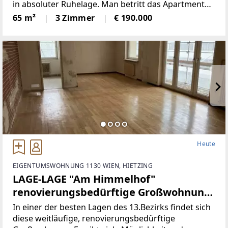
in absoluter Ruhelage. Man betritt das Apartment
und ist von der unglaublichen Helligkeit des Entrees
65 m²
3 Zimmer
€ 190.000
überrascht. Neben ansprechenden Naßräumen, ist
die
Heute
EIGENTUMSWOHNUNG 1130 WIEN, HIETZING
LAGE-LAGE "Am Himmelhof"
renovierungsbedürftige Großwohnung
| ZELLMANN IMMOBILIEN
In einer der besten Lagen des 13.Bezirks findet sich
diese weitläufige, renovierungsbedürftige