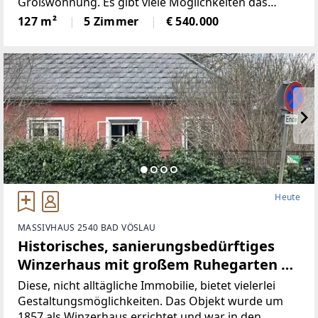
Großwohnung. Es gibt viele Möglichkeiten das
Objekt nach seinen eigenen Bedürfnissen zu
127 m²
5 Zimmer
€ 540.000
gestalten. Neben zwei Loggias mit insgesamt ca. 17
m² sind derzeit
Heute
MASSIVHAUS 2540 BAD VÖSLAU
Historisches, sanierungsbedürftiges
Winzerhaus mit großem Ruhegarten |
ZELLMANN IMMOBILIEN
Diese, nicht alltägliche Immobilie, bietet vielerlei
Gestaltungsmöglichkeiten. Das Objekt wurde um
1857 als Winzerhaus errichtet und war in den