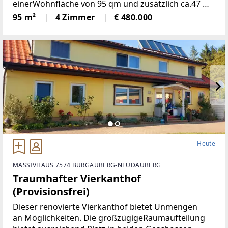
einerWohnfläche von 95 qm und zusätzlich ca.47 m2
Keller einem großzügigen Grundstückvon 197 qm
95 m²
4 Zimmer
€ 480.000
bietet Ihnen und Ihrer Familie den idealen
Rückzugsort.
Heute
MASSIVHAUS 7574 BURGAUBERG-NEUDAUBERG
Traumhafter Vierkanthof
(Provisionsfrei)
Dieser renovierte Vierkanthof bietet Unmengen
an Möglichkeiten. Die großzügigeRaumaufteilung