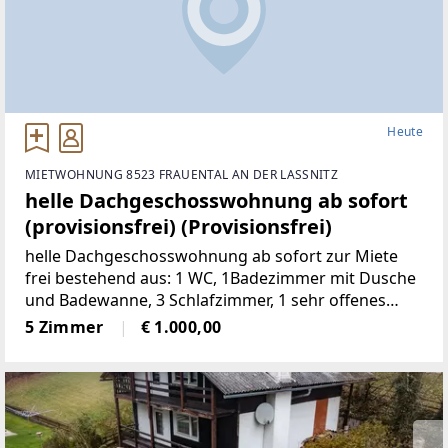
Heute
MIETWOHNUNG 8523 FRAUENTAL AN DER LASSNITZ
helle Dachgeschosswohnung ab sofort
(provisionsfrei) (Provisionsfrei)
helle Dachgeschosswohnung ab sofort zur Miete
frei bestehend aus: 1 WC, 1Badezimmer mit Dusche
und Badewanne, 3 Schlafzimmer, 1 sehr offenes
Wohnzimmermit Balkon und Kachelofen, 1 voll
5 Zimmer
€ 1.000,00
möbelierte Küche, 1 Abstellraum,
2Autostellplätze Miete