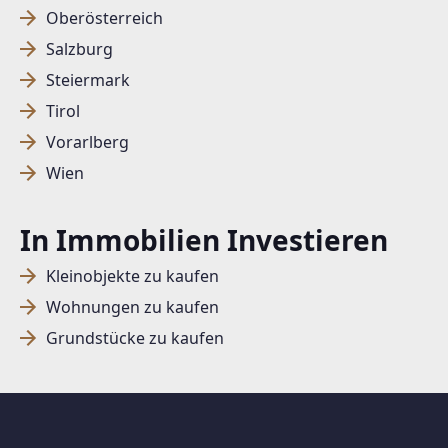
Oberösterreich
Salzburg
SUCHAGENT ANLEGEN FÜR DIE
Steiermark
AKTUELLEN SUCHKRITERIEN
Tirol
Dieser Filter wird viele Treffer erzeugen. Bitte setzen
Vorarlberg
Sie weitere Filter!
Wien
Treffer verfeinern
In Immobilien Investieren
Ich stimme der Verarbeitung meiner Daten, wie
in den
Datenschutzbestimmungen
beschrieben,
Kleinobjekte zu kaufen
zu.
Wohnungen zu kaufen
Grundstücke zu kaufen
Suchagent anlegen
Jetzt Suchagent anlegen