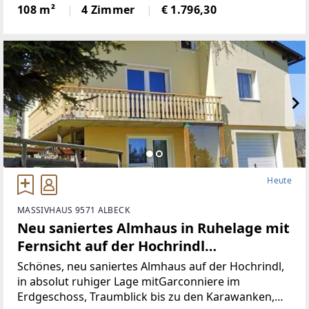
Wohnbereich (Küche mit Steinplatte und
108 m²
4 Zimmer
€ 1.796,30
hochwertigen Geräten)Badezimmer (neu)WC (neu)2
Heute
MASSIVHAUS 9571 ALBECK
Neu saniertes Almhaus in Ruhelage mit
Fernsicht auf der Hochrindl
(Provisionsfrei)
Schönes, neu saniertes Almhaus auf der Hochrindl,
in absolut ruhiger Lage mitGarconniere im
Erdgeschoss, Traumblick bis zu den Karawanken,