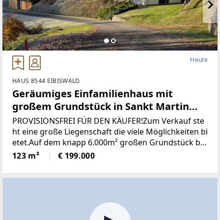
Heute
HAUS 8544 EIBISWALD
Geräumiges Einfamilienhaus mit
großem Grundstück in Sankt Martin
(Provisionsfrei)
PROVISIONSFREI FÜR DEN KÄUFER!Zum Verkauf ste
ht eine große Liegenschaft die viele Möglichkeiten bi
etet.Auf dem knapp 6.000m² großen Grundstück be
findet sich ein Wohngebäude bestehend aus derzeit
123 m²
€ 199.000
zwei getrennten Wohnungen, einem großen zweist
öckigen Wirtschaftsgebäude und einer Holzhütte mi
t angrenzendem Pool / Teich.* Das gesamte Grunds
tück wurde neu vermessen und ist im Grenzkataster
eingetragen.* Sämtliche Gebäude wurden neu Bau
bewilligt* Neuer Hauptstromanschluss sowie ein ne