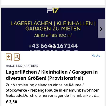
Wohnung, Kindergarten, Volksschule,Mittelschule,
Gymnasium,
Heute
HALLE 8230 HARTBERG
Lagerflächen / Kleinhallen / Garagen in
diversen Größen! (Provisionsfrei)
Zur Vermietung gelangen einzelne Räume /
Stockwerke / Nebengebäude in einemunbewohnten
Gebäude.Durch die hervorragende Trennbarkeit der
Räumlichkeiten, stehen Ihnen Größen vonca. 10 m²
€ 3,50
bis ca. 100 m² zur Verfügung.Aufgrund der