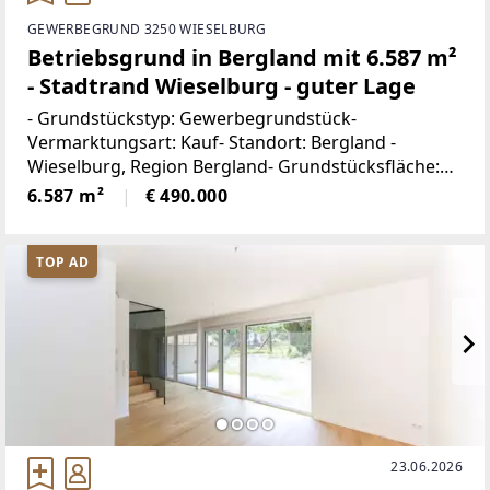
GEWERBEGRUND 3250 WIESELBURG
Betriebsgrund in Bergland mit 6.587 m²
- Stadtrand Wieselburg - guter Lage
- Grundstückstyp: Gewerbegrundstück-
Vermarktungsart: Kauf- Standort: Bergland -
Wieselburg, Region Bergland- Grundstücksfläche:
ca. 6.587 m²- Verfügbarkeit: Sofort zu übernehmen-
6.587 m²
€ 490.000
Ideale Lage für Ihr Gewerbeprojekt in einer
aufstrebenden
TOP AD
23.06.2026