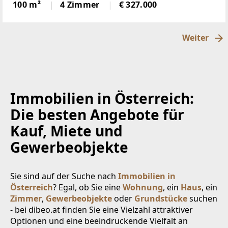
Sonnenlage, hierscheint den ganzen Tag die Sonne,
100 m²
4 Zimmer
€ 327.000
über der Nebelgrenze, in 1600m Seehöhegelegen,
schöne
Weiter
Immobilien in Österreich:
Die besten Angebote für
Kauf, Miete und
Gewerbeobjekte
Sie sind auf der Suche nach
Immobilien in
Österreich
? Egal, ob Sie eine
Wohnung
, ein
Haus
, ein
Zimmer
,
Gewerbeobjekte
oder
Grundstücke
suchen
- bei dibeo.at finden Sie eine Vielzahl attraktiver
Optionen und eine beeindruckende Vielfalt an