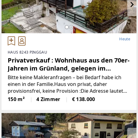
Heute
HAUS 8243 PINGGAU
Privatverkauf : Wohnhaus aus den 70er-
Jahren im Grünland, gelegen im
idyllischen Wechselgebiet
Bitte keine Makleranfragen – bei Bedarf habe ich
(Provisionsfrei)
einen in der Familie.Haus von privat, daher
provisionsfrei, keine Provision :Die Adresse lautet
“8243 Pinggau, Wiesenhöf 43“. Achtung : in
150 m²
4 Zimmer
€ 138.000
manchen Navis(auch