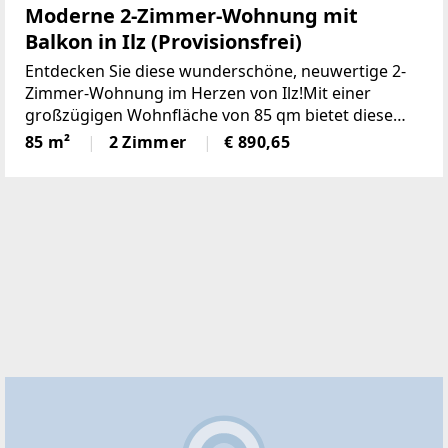
Moderne 2-Zimmer-Wohnung mit
Balkon in Ilz (Provisionsfrei)
Entdecken Sie diese wunderschöne, neuwertige 2-
Zimmer-Wohnung im Herzen von Ilz!Mit einer
großzügigen Wohnfläche von 85 qm bietet diese
Wohnung den idealen Raumfür Singles oder Paare.
85 m²
2 Zimmer
€ 890,65
Die lichtdurchfluteten Räume überzeugen durch
einemoderne