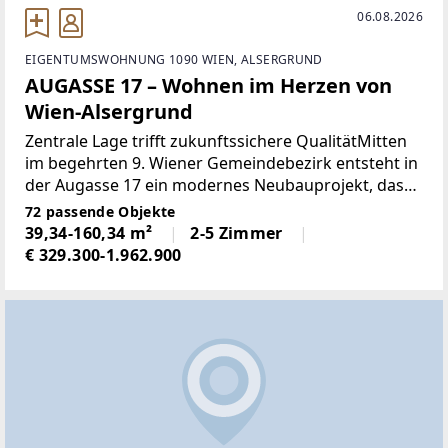
06.08.2026
EIGENTUMSWOHNUNG 1090 WIEN, ALSERGRUND
AUGASSE 17 – Wohnen im Herzen von
Wien-Alsergrund
Zentrale Lage trifft zukunftssichere QualitätMitten
im begehrten 9. Wiener Gemeindebezirk entsteht in
der Augasse 17 ein modernes Neubauprojekt, das
urbanes Leben, nachhaltige Bauweise und
72 passende Objekte
durchdachte Grundrisse perfekt vereint.Insgesamt
39,34-160,34 m²
2-5 Zimmer
entstehen
€ 329.300-1.962.900