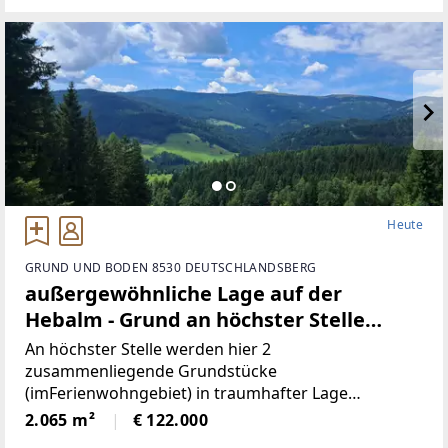
Heute
GRUND UND BODEN 8530 DEUTSCHLANDSBERG
außergewöhnliche Lage auf der
Hebalm - Grund an höchster Stelle
(Provisionsfrei)
An höchster Stelle werden hier 2
zusammenliegende Grundstücke
(imFerienwohngebiet) in traumhafter Lage
angeboten! Die beiden Grundstücke haben
2.065 m²
€ 122.000
inSumme 2.065m² (€59/ m²), sind süd-westlich