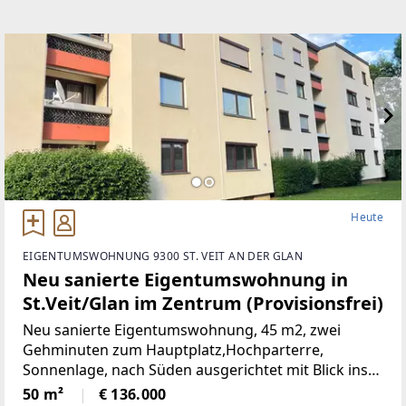
Heute
EIGENTUMSWOHNUNG 9300 ST. VEIT AN DER GLAN
Neu sanierte Eigentumswohnung in
St.Veit/Glan im Zentrum (Provisionsfrei)
Neu sanierte Eigentumswohnung, 45 m2, zwei
Gehminuten zum Hauptplatz,Hochparterre,
Sonnenlage, nach Süden ausgerichtet mit Blick ins
Grüne, mangelangt über nur 4 Stufen in die
50 m²
€ 136.000