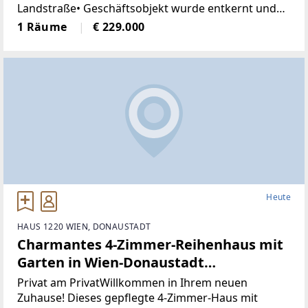
Landstraße• Geschäftsobjekt wurde entkernt und
generalsaniert• Klimatisiert (Klimaanlage)• neue
1 Räume
€ 229.000
Böden, neue Heizkörper•
Heute
HAUS 1220 WIEN, DONAUSTADT
Charmantes 4-Zimmer-Reihenhaus mit
Garten in Wien-Donaustadt
(Provisionsfrei)
Privat am PrivatWillkommen in Ihrem neuen
Zuhause! Dieses gepflegte 4-Zimmer-Haus mit