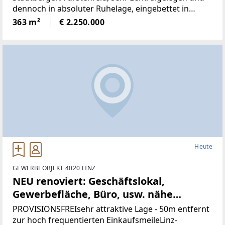
dennoch in absoluter Ruhelage, eingebettet in
wunderbare Natur.Die Liegenschaft bietet ein hohes
363 m²
€ 2.250.000
Maß an Privatsphäre, versprüht
historischenCharme
Heute
GEWERBEOBJEKT 4020 LINZ
NEU renoviert: Geschäftslokal,
Gewerbefläche, Büro, usw. nähe
Landstrasse-Linz (Provisionsfrei)
PROVISIONSFREIsehr attraktive Lage - 50m entfernt
zur hoch frequentierten EinkaufsmeileLinz-