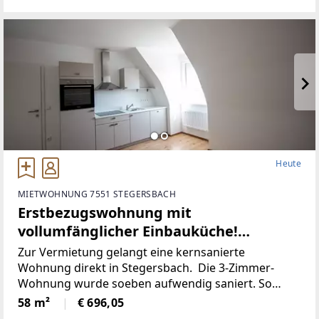
Heute
MIETWOHNUNG 7551 STEGERSBACH
Erstbezugswohnung mit
vollumfänglicher Einbauküche!
(Provisionsfrei)
Zur Vermietung gelangt eine kernsanierte
Wohnung direkt in Stegersbach. Die 3-Zimmer-
Wohnung wurde soeben aufwendig saniert. So
wurde unter anderem dieElektronik gänzlich
58 m²
€ 696,05
erneuert und für einen niedrigen