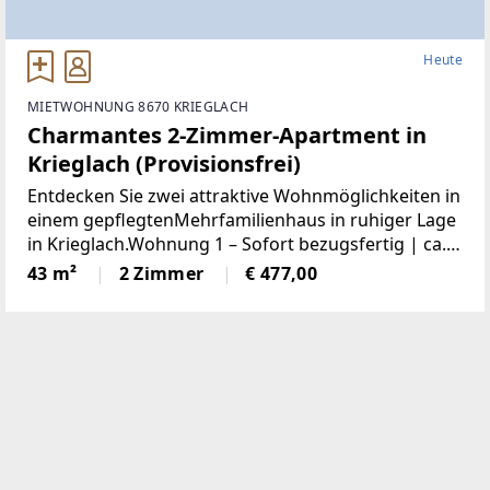
Heute
MIETWOHNUNG 8670 KRIEGLACH
Charmantes 2-Zimmer-Apartment in
Krieglach (Provisionsfrei)
Entdecken Sie zwei attraktive Wohnmöglichkeiten in
einem gepflegtenMehrfamilienhaus in ruhiger Lage
in Krieglach.Wohnung 1 – Sofort bezugsfertig | ca.
480 € BruttoFrisch und wie neu: Diese 43 m² große
43 m²
2 Zimmer
€ 477,00
Wohnung wurde komplett saniert. NeueKüche,