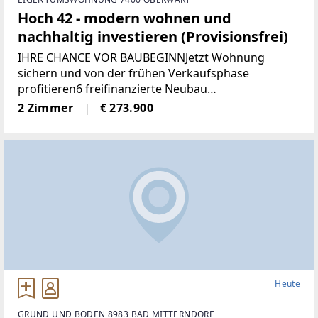
Hoch 42 - modern wohnen und
nachhaltig investieren (Provisionsfrei)
IHRE CHANCE VOR BAUBEGINNJetzt Wohnung
sichern und von der frühen Verkaufsphase
profitieren6 freifinanzierte Neubau
EigentumswohnungenWohnungsgrößen von ca. 50
2 Zimmer
€ 273.900
m² bis 68 m²Alle Wohnungen sind entweder mit
Eigengarten, Terrasse
Heute
GRUND UND BODEN 8983 BAD MITTERNDORF