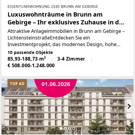
EIGENTUMSWOHNUNG 2345 BRUNN AM GEBIRGE
Luxuswohnträume in Brunn am
Gebirge – Ihr exklusives Zuhause in der
Lichtensteinstraße
Attraktive Anlageimmobilien in Brunn am Gebirge –
LichtensteinstraßeEntdecken Sie ein
Investmentprojekt, das modernes Design, hohe
Bauqualität und naturnahe Ruhe vereint. In der
10 passende Objekte
Lichtensteinstraße, am Rand der idyllischen Stadt
85,93-188,73 m²
3-4 Zimmer
Brunn am Gebirge,
€ 508.000-1.248.000
TOP AD