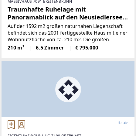
MASSIVHAUS 7091 BREITENBRUNN
Traumhafte Ruhelage mit
Panoramablick auf den Neusiedlersee
(Provisionsfrei)
Auf der 1592 m2 großen naturnahen Liegenschaft
befindet sich das 2001 fertiggestellte Haus mit einer
Wohnnutzfläche von ca. 210 m2. Die großen
Fensterspenden viel Tageslicht und ermöglichen auf
210 m²
6,5 Zimmer
€ 795.000
mehreren Ebenen einenaußergewöhnlichen Blick
Heute
EIGENTUMSWOHNUNG 7400 OBERWART