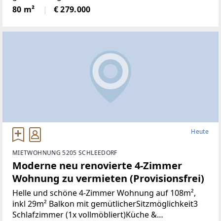
Türen+Neues Bad+Neuer Parkett+Neue
80 m²
€ 279.000
Heute
MIETWOHNUNG 5205 SCHLEEDORF
Moderne neu renovierte 4-Zimmer
Wohnung zu vermieten (Provisionsfrei)
Helle und schöne 4-Zimmer Wohnung auf 108m²,
inkl 29m² Balkon mit gemütlicherSitzmöglichkeit3
Schlafzimmer (1x vollmöbliert)Küche &