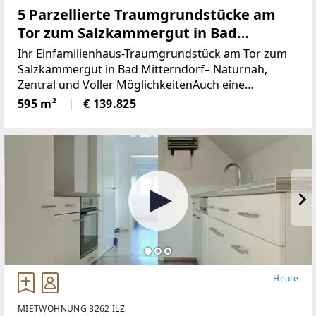
5 Parzellierte Traumgrundstücke am
Tor zum Salzkammergut in Bad
Mitterndorf - naturnah, zentral und
Ihr Einfamilienhaus-Traumgrundstück am Tor zum
voller Möglichkeiten (Provisionsfrei)
Salzkammergut in Bad Mitterndorf– Naturnah,
Zentral und Voller MöglichkeitenAuch eine
touristische Vermietung ist nach Absprache mit der
595 m²
€ 139.825
Gemeinde möglich.Die Loipe und Therme
Heute
MIETWOHNUNG 8262 ILZ