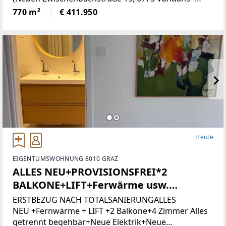
Grundstücksnummer129/2)Das Grundstück liegt in
770 m²
€ 411.950
Zone 5 - Wohngebiet und bietet
attraktiveBebauungsmöglichkeiten.
Heute
EIGENTUMSWOHNUNG 8010 GRAZ
ALLES NEU+PROVISIONSFREI*2
BALKONE+LIFT+Ferwärme usw.
(Provisionsfrei)
ERSTBEZUG NACH TOTALSANIERUNGALLES
NEU +Fernwärme + LIFT +2 Balkone+4 Zimmer Alles
getrennt begehbar+Neue Elektrik+Neue