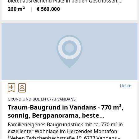
bietet ausreichend Platz in beiden Geschossen,
neben 5Schlafräumen, gibt es ein Wohnzimmer mit
260 m²
€ 560.000
neu renovierten Kachelofen,
Heute
GRUND UND BODEN 6773 VANDANS
Traum-Baugrund in Vandans - 770 m²,
sonnig, Bergpanorama, beste
Infrastruktur! (Provisionsfrei)
Familieneigenes Baugrundstück mit ca. 770 m² in
exzellenter Wohnlage im Herzendes Montafon
(Neben Zwischenbachstraße 19, 6773 Vandans -