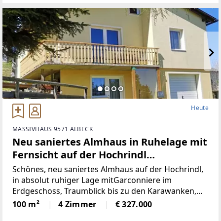
Heute
MASSIVHAUS 9571 ALBECK
Neu saniertes Almhaus in Ruhelage mit
Fernsicht auf der Hochrindl
(Provisionsfrei)
Schönes, neu saniertes Almhaus auf der Hochrindl,
in absolut ruhiger Lage mitGarconniere im
Erdgeschoss, Traumblick bis zu den Karawanken,
Sonnenlage, hierscheint den ganzen Tag die Sonne,
100 m²
4 Zimmer
€ 327.000
über der Nebelgrenze, in 1600m Seehöhegelegen,