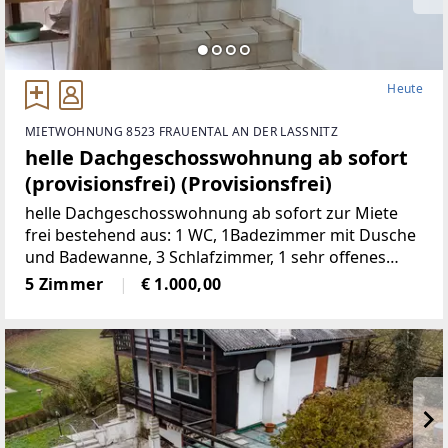
Heute
MIETWOHNUNG 8523 FRAUENTAL AN DER LASSNITZ
helle Dachgeschosswohnung ab sofort
(provisionsfrei) (Provisionsfrei)
helle Dachgeschosswohnung ab sofort zur Miete
frei bestehend aus: 1 WC, 1Badezimmer mit Dusche
und Badewanne, 3 Schlafzimmer, 1 sehr offenes
Wohnzimmermit Balkon und Kachelofen, 1 voll
5 Zimmer
€ 1.000,00
möbelierte Küche, 1 Abstellraum,
2Autostellplätze Miete