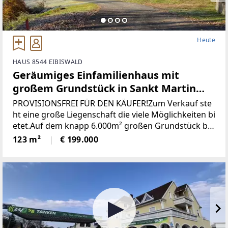
Heute
HAUS 8544 EIBISWALD
Geräumiges Einfamilienhaus mit
großem Grundstück in Sankt Martin
(Provisionsfrei)
PROVISIONSFREI FÜR DEN KÄUFER!Zum Verkauf ste
ht eine große Liegenschaft die viele Möglichkeiten bi
etet.Auf dem knapp 6.000m² großen Grundstück be
findet sich ein Wohngebäude bestehend aus derzeit
123 m²
€ 199.000
zwei getrennten Wohnungen, einem großen zweist
öckigen Wirtschaftsgebäude und einer Holzhütte mi
t angrenzendem Pool / Teich.* Das gesamte Grunds
tück wurde neu vermessen und ist im Grenzkataster
eingetragen.* Sämtliche Gebäude wurden neu Bau
bewilligt* Neuer Hauptstromanschluss sowie ein ne
uer Hauptverteilerkasten* Neuer Hauptwasseransc
hluss (Kanalanschluss auch bereits vorhanden)* Ka