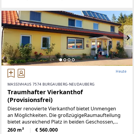
bietet Ihnen und Ihrer Familie den idealen
Rückzugsort.
Heute
MASSIVHAUS 7574 BURGAUBERG-NEUDAUBERG
Traumhafter Vierkanthof
(Provisionsfrei)
Dieser renovierte Vierkanthof bietet Unmengen
an Möglichkeiten. Die großzügigeRaumaufteilung
bietet ausreichend Platz in beiden Geschossen,
neben 5Schlafräumen, gibt es ein Wohnzimmer mit
260 m²
€ 560.000