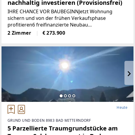
nachhaltig investieren (Provisionsfrei)
IHRE CHANCE VOR BAUBEGINNJetzt Wohnung
sichern und von der frühen Verkaufsphase
profitieren6 freifinanzierte Neubau
EigentumswohnungenWohnungsgrößen von ca. 50
2 Zimmer
€ 273.900
m² bis 68 m²Alle Wohnungen sind entweder mit
Eigengarten, Terrasse
Heute
GRUND UND BODEN 8983 BAD MITTERNDORF
5 Parzellierte Traumgrundstücke am