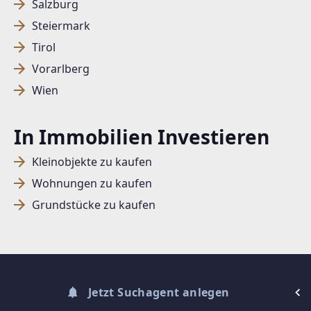
Salzburg
Steiermark
SUCHAGENT ANLEGEN FÜR DIE
Tirol
AKTUELLEN SUCHKRITERIEN
Vorarlberg
Wien
Dieser Filter wird viele Treffer erzeugen. Bitte setzen
Sie weitere Filter!
In Immobilien Investieren
Treffer verfeinern
Kleinobjekte zu kaufen
Ich stimme der Verarbeitung meiner Daten, wie
in den
Datenschutzbestimmungen
beschrieben,
Wohnungen zu kaufen
zu.
Grundstücke zu kaufen
Suchagent anlegen
Jetzt Suchagent anlegen
© DIBEO.AT - DIE BESTEN OBJEKTE 2026