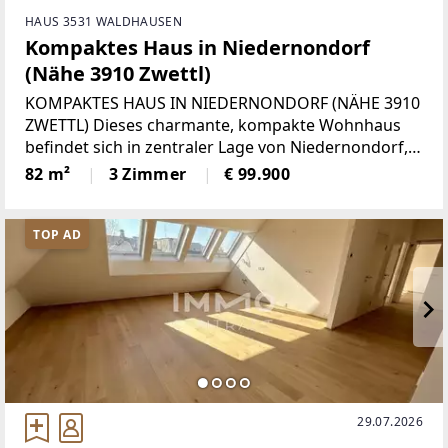
HAUS 3531 WALDHAUSEN
Kompaktes Haus in Niedernondorf
(Nähe 3910 Zwettl)
KOMPAKTES HAUS IN NIEDERNONDORF (NÄHE 3910
ZWETTL) Dieses charmante, kompakte Wohnhaus
befindet sich in zentraler Lage von Niedernondorf,
nur rund 10 km von Zwettl entfernt. Danke seiner
82 m²
3 Zimmer
€ 99.900
Raumaufteilung eignet es sich sowohl als Haupt-
TOP AD
29.07.2026