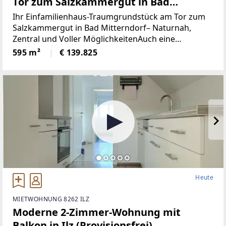
Tor zum Salzkammergut in Bad
Mitterndorf - naturnah, zentral und
Ihr Einfamilienhaus-Traumgrundstück am Tor zum
voller Möglichkeiten (Provisionsfrei)
Salzkammergut in Bad Mitterndorf– Naturnah,
Zentral und Voller MöglichkeitenAuch eine
touristische Vermietung ist nach Absprache mit der
595 m²
€ 139.825
Gemeinde möglich.Die Loipe und Therme
Heute
MIETWOHNUNG 8262 ILZ
Moderne 2-Zimmer-Wohnung mit
Balkon in Ilz (Provisionsfrei)