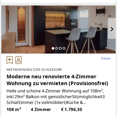
Heute
MIETWOHNUNG 5205 SCHLEEDORF
Moderne neu renovierte 4-Zimmer
Wohnung zu vermieten (Provisionsfrei)
Helle und schöne 4-Zimmer Wohnung auf 108m²,
inkl 29m² Balkon mit gemütlicherSitzmöglichkeit3
Schlafzimmer (1x vollmöbliert)Küche &
Wohnbereich (Küche mit Steinplatte und
108 m²
4 Zimmer
€ 1.796,30
hochwertigen Geräten)Badezimmer (neu)WC (neu)2