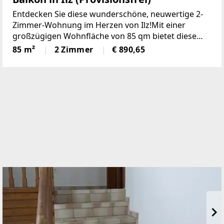
Entdecken Sie diese wunderschöne, neuwertige 2-
Zimmer-Wohnung im Herzen von Ilz!Mit einer
großzügigen Wohnfläche von 85 qm bietet diese
Wohnung den idealen Raumfür Singles oder Paare.
85 m²
2 Zimmer
€ 890,65
Die lichtdurchfluteten Räume überzeugen durch
einemoderne