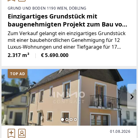
GRUND UND BODEN 1190 WIEN, DÖBLING
Einzigartiges Grundstück mit
baugenehmigten Projekt zum Bau von
12 Luxus-Wohnungen
Zum Verkauf gelangt ein einzigartiges Grundstück
mit einer baubehördlichen Genehmigung für 12
Luxus-Wohnungen und einer Tiefgarage für 17
Stellplätze.Es wird eine Wohnhausanlage,
2.317 m²
€ 5.690.000
bestehend aus 4 Wohngebäuden mit insgesamt 12
Wohnungen, sowie einer
TOP AD
01.08.2026