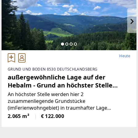
Heute
GRUND UND BODEN 8530 DEUTSCHLANDSBERG
außergewöhnliche Lage auf der
Hebalm - Grund an höchster Stelle
(Provisionsfrei)
An höchster Stelle werden hier 2
zusammenliegende Grundstücke
(imFerienwohngebiet) in traumhafter Lage
angeboten! Die beiden Grundstücke haben
2.065 m²
€ 122.000
inSumme 2.065m² (€59/ m²), sind süd-westlich
ausgerichtet und bieten perfekteAussicht auf etwa
1100