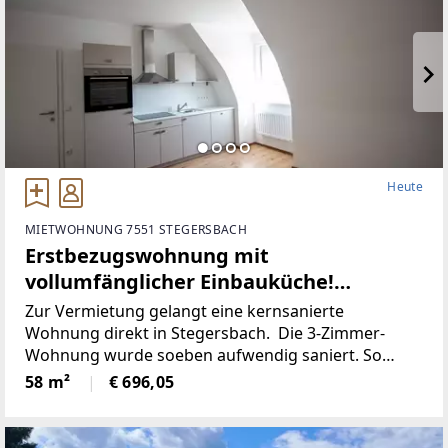
Heute
MIETWOHNUNG 7551 STEGERSBACH
Erstbezugswohnung mit
vollumfänglicher Einbauküche!
(Provisionsfrei)
Zur Vermietung gelangt eine kernsanierte
Wohnung direkt in Stegersbach. Die 3-Zimmer-
Wohnung wurde soeben aufwendig saniert. So
wurde unter anderem dieElektronik gänzlich
58 m²
€ 696,05
erneuert und für einen niedrigen