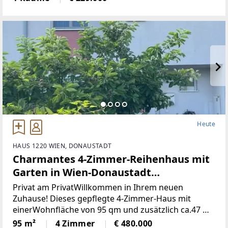
Böden, neue Heizkörper•
Heute
HAUS 1220 WIEN, DONAUSTADT
Charmantes 4-Zimmer-Reihenhaus mit
Garten in Wien-Donaustadt
(Provisionsfrei)
Privat am PrivatWillkommen in Ihrem neuen
Zuhause! Dieses gepflegte 4-Zimmer-Haus mit
einerWohnfläche von 95 qm und zusätzlich ca.47 m2
Keller einem großzügigen Grundstückvon 197 qm
95 m²
4 Zimmer
€ 480.000