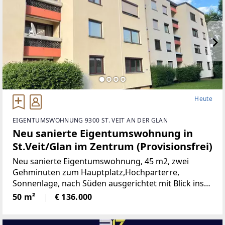
Heute
EIGENTUMSWOHNUNG 9300 ST. VEIT AN DER GLAN
Neu sanierte Eigentumswohnung in
St.Veit/Glan im Zentrum (Provisionsfrei)
Neu sanierte Eigentumswohnung, 45 m2, zwei
Gehminuten zum Hauptplatz,Hochparterre,
Sonnenlage, nach Süden ausgerichtet mit Blick ins
Grüne, mangelangt über nur 4 Stufen in die
50 m²
€ 136.000
Wohnung, Kindergarten, Volksschule,Mittelschule,
Gymnasium,