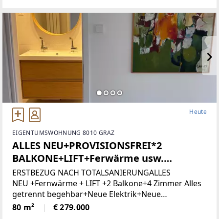
attraktiveBebauungsmöglichkeiten.
Heute
EIGENTUMSWOHNUNG 8010 GRAZ
ALLES NEU+PROVISIONSFREI*2
BALKONE+LIFT+Ferwärme usw.
(Provisionsfrei)
ERSTBEZUG NACH TOTALSANIERUNGALLES
NEU +Fernwärme + LIFT +2 Balkone+4 Zimmer Alles
getrennt begehbar+Neue Elektrik+Neue
Türen+Neues Bad+Neuer Parkett+Neue
80 m²
€ 279.000