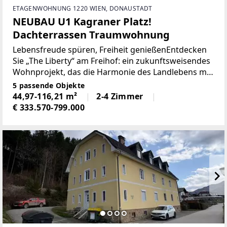
ETAGENWOHNUNG 1220 WIEN, DONAUSTADT
NEUBAU U1 Kagraner Platz!
Dachterrassen Traumwohnung
Lebensfreude spüren, Freiheit genießenEntdecken
Sie „The Liberty“ am Freihof: ein zukunftsweisendes
Wohnprojekt, das die Harmonie des Landlebens mit
der Dynamik der Stadt verbindet. Freuen Sie sich auf
5 passende Objekte
36 Wohnungen und zwei exklusive Townhouses,
44,97-116,21 m²
2-4 Zimmer
€ 333.570-799.000