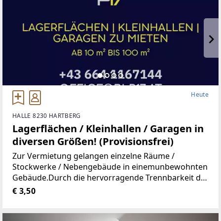
Heute
HALLE 8230 HARTBERG
Lagerflächen / Kleinhallen / Garagen in
diversen Größen! (Provisionsfrei)
Zur Vermietung gelangen einzelne Räume /
Stockwerke / Nebengebäude in einemunbewohnten
Gebäude.Durch die hervorragende Trennbarkeit der
Räumlichkeiten, stehen Ihnen Größen vonca. 10 m²
€ 3,50
bis ca. 100 m² zur Verfügung.Aufgrund der