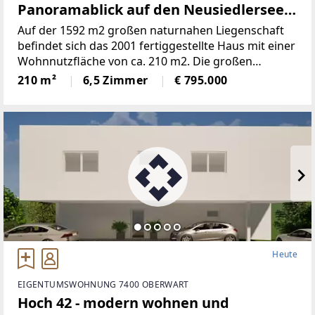
Panoramablick auf den Neusiedlersee
(Provisionsfrei)
Auf der 1592 m2 großen naturnahen Liegenschaft
befindet sich das 2001 fertiggestellte Haus mit einer
Wohnnutzfläche von ca. 210 m2. Die großen
Fensterspenden viel Tageslicht und ermöglichen auf
210 m²
6,5 Zimmer
€ 795.000
mehreren Ebenen einenaußergewöhnlichen Blick
Heute
EIGENTUMSWOHNUNG 7400 OBERWART
Hoch 42 - modern wohnen und