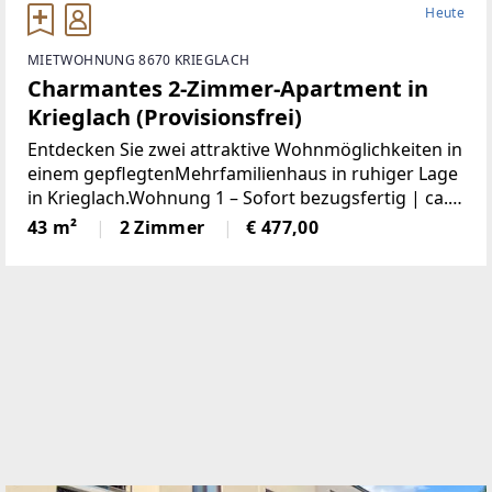
Heute
MIETWOHNUNG 8670 KRIEGLACH
Charmantes 2-Zimmer-Apartment in
Krieglach (Provisionsfrei)
Entdecken Sie zwei attraktive Wohnmöglichkeiten in
einem gepflegtenMehrfamilienhaus in ruhiger Lage
in Krieglach.Wohnung 1 – Sofort bezugsfertig | ca.
480 € BruttoFrisch und wie neu: Diese 43 m² große
43 m²
2 Zimmer
€ 477,00
Wohnung wurde komplett saniert. NeueKüche,