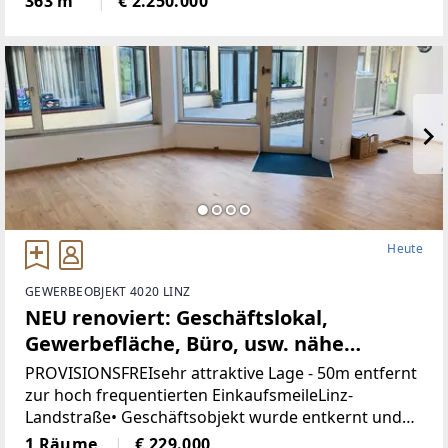
363 m²
€ 2.250.000
Maß an Privatsphäre, versprüht
historischenCharme
Heute
GEWERBEOBJEKT 4020 LINZ
NEU renoviert: Geschäftslokal,
Gewerbefläche, Büro, usw. nähe
Landstrasse-Linz (Provisionsfrei)
PROVISIONSFREIsehr attraktive Lage - 50m entfernt
zur hoch frequentierten EinkaufsmeileLinz-
Landstraße• Geschäftsobjekt wurde entkernt und
generalsaniert• Klimatisiert (Klimaanlage)• neue
1 Räume
€ 229.000