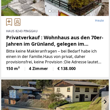
Heute
HAUS 8243 PINGGAU
Privatverkauf : Wohnhaus aus den 70er-
Jahren im Grünland, gelegen im
idyllischen Wechselgebiet
Bitte keine Makleranfragen – bei Bedarf habe ich
(Provisionsfrei)
einen in der Familie.Haus von privat, daher
provisionsfrei, keine Provision :Die Adresse lautet
“8243 Pinggau, Wiesenhöf 43“. Achtung : in
150 m²
4 Zimmer
€ 138.000
manchen Navis(auch