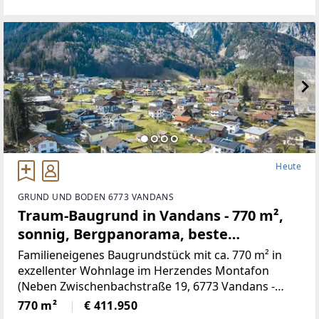
neu renovierten Kachelofen,
Heute
GRUND UND BODEN 6773 VANDANS
Traum-Baugrund in Vandans - 770 m²,
sonnig, Bergpanorama, beste
Infrastruktur! (Provisionsfrei)
Familieneigenes Baugrundstück mit ca. 770 m² in
exzellenter Wohnlage im Herzendes Montafon
(Neben Zwischenbachstraße 19, 6773 Vandans -
Grundstücksnummer129/2)Das Grundstück liegt in
770 m²
€ 411.950
Zone 5 - Wohngebiet und bietet