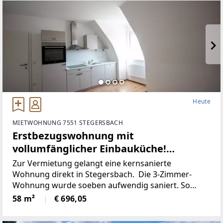
Heute
MIETWOHNUNG 7551 STEGERSBACH
Erstbezugswohnung mit
vollumfänglicher Einbauküche!
(Provisionsfrei)
Zur Vermietung gelangt eine kernsanierte
Wohnung direkt in Stegersbach. Die 3-Zimmer-
Wohnung wurde soeben aufwendig saniert. So
wurde unter anderem dieElektronik gänzlich
58 m²
€ 696,05
erneuert und für einen niedrigen