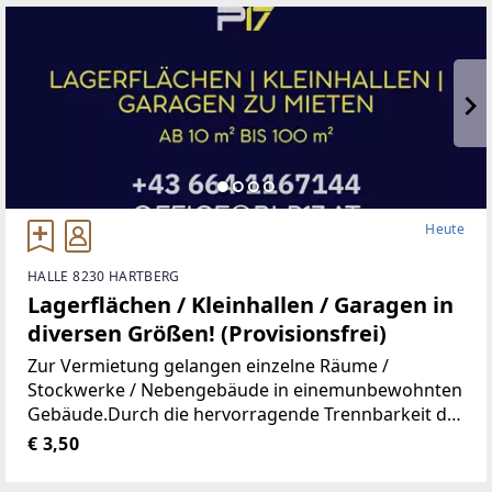
Gymnasium,
Heute
HALLE 8230 HARTBERG
Lagerflächen / Kleinhallen / Garagen in
diversen Größen! (Provisionsfrei)
Zur Vermietung gelangen einzelne Räume /
Stockwerke / Nebengebäude in einemunbewohnten
Gebäude.Durch die hervorragende Trennbarkeit der
Räumlichkeiten, stehen Ihnen Größen vonca. 10 m²
€ 3,50
bis ca. 100 m² zur Verfügung.Aufgrund der