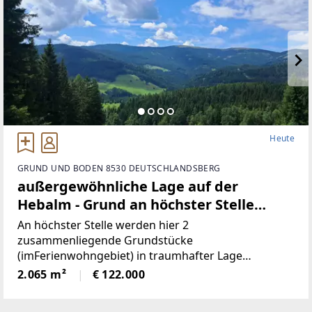
Heute
GRUND UND BODEN 8530 DEUTSCHLANDSBERG
außergewöhnliche Lage auf der
Hebalm - Grund an höchster Stelle
(Provisionsfrei)
An höchster Stelle werden hier 2
zusammenliegende Grundstücke
(imFerienwohngebiet) in traumhafter Lage
angeboten! Die beiden Grundstücke haben
2.065 m²
€ 122.000
inSumme 2.065m² (€59/ m²), sind süd-westlich
ausgerichtet und bieten perfekteAussicht auf etwa