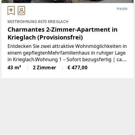
Heute
MIETWOHNUNG 8670 KRIEGLACH
Charmantes 2-Zimmer-Apartment in
Krieglach (Provisionsfrei)
Entdecken Sie zwei attraktive Wohnmöglichkeiten in
einem gepflegtenMehrfamilienhaus in ruhiger Lage
in Krieglach.Wohnung 1 – Sofort bezugsfertig | ca.
480 € BruttoFrisch und wie neu: Diese 43 m² große
43 m²
2 Zimmer
€ 477,00
Wohnung wurde komplett saniert. NeueKüche,