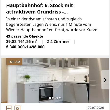
Hauptbahnhof: 6. Stock mit
attraktivem Grundriss -
PROVISIONSFREI
In einer der dynamischsten und zugleich
begehrtesten Lagen Wiens, nur 1 Minute vom
Wiener Hauptbahnhof entfernt, wurde vor Kurzem
ein außergewöhnliches Wohnprojekt fertiggestellt,
43 passende Objekte
das modernen Wohnkomfort, hochwertige
39,82-161,26 m²
2-4 Zimmer
Architektur und urbanen Lifestyle
€ 340.000-1.498.000
TOP AD
29.07.2026