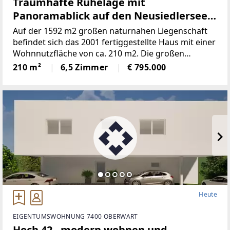
Traumhafte Ruhelage mit
Panoramablick auf den Neusiedlersee
(Provisionsfrei)
Auf der 1592 m2 großen naturnahen Liegenschaft
befindet sich das 2001 fertiggestellte Haus mit einer
Wohnnutzfläche von ca. 210 m2. Die großen
Fensterspenden viel Tageslicht und ermöglichen auf
210 m²
6,5 Zimmer
€ 795.000
mehreren Ebenen einenaußergewöhnlichen Blick
Heute
EIGENTUMSWOHNUNG 7400 OBERWART
Hoch 42 - modern wohnen und