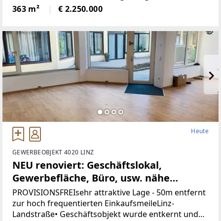
wunderbare Natur.Die Liegenschaft bietet ein hohes
363 m²
€ 2.250.000
Maß an Privatsphäre, versprüht
historischenCharme
Heute
GEWERBEOBJEKT 4020 LINZ
NEU renoviert: Geschäftslokal,
Gewerbefläche, Büro, usw. nähe
Landstrasse-Linz (Provisionsfrei)
PROVISIONSFREIsehr attraktive Lage - 50m entfernt
zur hoch frequentierten EinkaufsmeileLinz-
Landstraße• Geschäftsobjekt wurde entkernt und