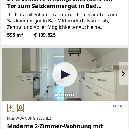
Tor zum Salzkammergut in Bad
Mitterndorf - naturnah, zentral und
Ihr Einfamilienhaus-Traumgrundstück am Tor zum
voller Möglichkeiten (Provisionsfrei)
Salzkammergut in Bad Mitterndorf– Naturnah,
Zentral und Voller MöglichkeitenAuch eine
touristische Vermietung ist nach Absprache mit der
595 m²
€ 139.825
Gemeinde möglich.Die Loipe und Therme
Heute
MIETWOHNUNG 8262 ILZ
Moderne 2-Zimmer-Wohnung mit