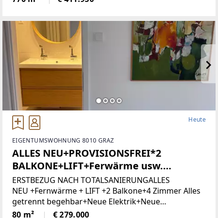
Zone 5 - Wohngebiet und bietet
attraktiveBebauungsmöglichkeiten.
Heute
EIGENTUMSWOHNUNG 8010 GRAZ
ALLES NEU+PROVISIONSFREI*2
BALKONE+LIFT+Ferwärme usw.
(Provisionsfrei)
ERSTBEZUG NACH TOTALSANIERUNGALLES
NEU +Fernwärme + LIFT +2 Balkone+4 Zimmer Alles
getrennt begehbar+Neue Elektrik+Neue
Türen+Neues Bad+Neuer Parkett+Neue
80 m²
€ 279.000