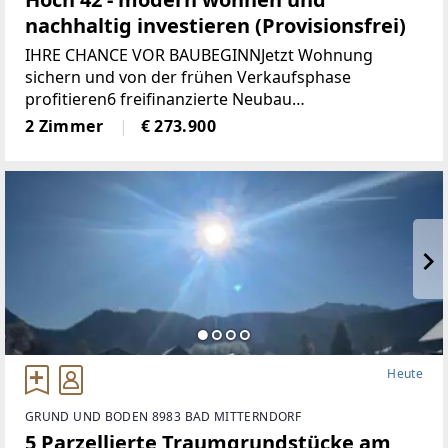
nachhaltig investieren (Provisionsfrei)
IHRE CHANCE VOR BAUBEGINNJetzt Wohnung
sichern und von der frühen Verkaufsphase
profitieren6 freifinanzierte Neubau
EigentumswohnungenWohnungsgrößen von ca. 50
2 Zimmer
€ 273.900
m² bis 68 m²Alle Wohnungen sind entweder mit
Eigengarten, Terrasse
Heute
GRUND UND BODEN 8983 BAD MITTERNDORF
5 Parzellierte Traumgrundstücke am