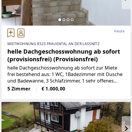
Heute
MIETWOHNUNG 8523 FRAUENTAL AN DER LASSNITZ
helle Dachgeschosswohnung ab sofort
(provisionsfrei) (Provisionsfrei)
helle Dachgeschosswohnung ab sofort zur Miete
frei bestehend aus: 1 WC, 1Badezimmer mit Dusche
und Badewanne, 3 Schlafzimmer, 1 sehr offenes
Wohnzimmermit Balkon und Kachelofen, 1 voll
5 Zimmer
€ 1.000,00
möbelierte Küche, 1 Abstellraum,
2Autostellplätze Miete