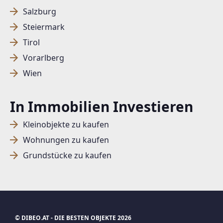
Salzburg
Steiermark
SUCHAGENT ANLEGEN FÜR DIE
Tirol
AKTUELLEN SUCHKRITERIEN
Vorarlberg
Dieser Filter wird viele Treffer erzeugen. Bitte setzen
Wien
Sie weitere Filter!
Treffer verfeinern
In Immobilien Investieren
Ich stimme der Verarbeitung meiner Daten, wie
Kleinobjekte zu kaufen
in den
Datenschutzbestimmungen
beschrieben,
Wohnungen zu kaufen
zu.
Grundstücke zu kaufen
Suchagent anlegen
Jetzt Suchagent anlegen
© DIBEO.AT - DIE BESTEN OBJEKTE 2026