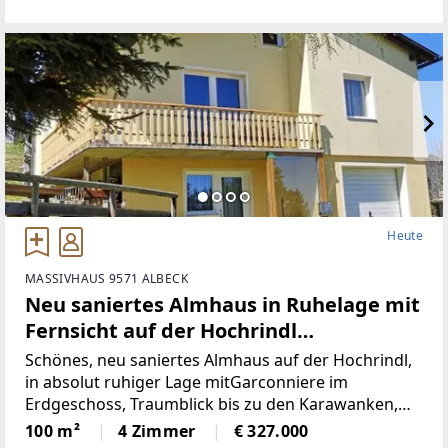
hochwertigen Geräten)Badezimmer (neu)WC (neu)2
Heute
MASSIVHAUS 9571 ALBECK
Neu saniertes Almhaus in Ruhelage mit
Fernsicht auf der Hochrindl
(Provisionsfrei)
Schönes, neu saniertes Almhaus auf der Hochrindl,
in absolut ruhiger Lage mitGarconniere im
Erdgeschoss, Traumblick bis zu den Karawanken,
Sonnenlage, hierscheint den ganzen Tag die Sonne,
100 m²
4 Zimmer
€ 327.000