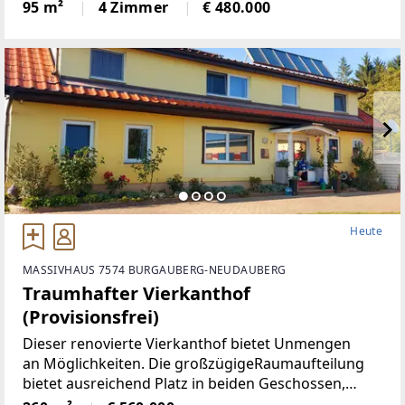
Keller einem großzügigen Grundstückvon 197 qm
95 m²
4 Zimmer
€ 480.000
bietet Ihnen und Ihrer Familie den idealen
Rückzugsort.
Heute
MASSIVHAUS 7574 BURGAUBERG-NEUDAUBERG
Traumhafter Vierkanthof
(Provisionsfrei)
Dieser renovierte Vierkanthof bietet Unmengen
an Möglichkeiten. Die großzügigeRaumaufteilung
bietet ausreichend Platz in beiden Geschossen,
neben 5Schlafräumen, gibt es ein Wohnzimmer mit