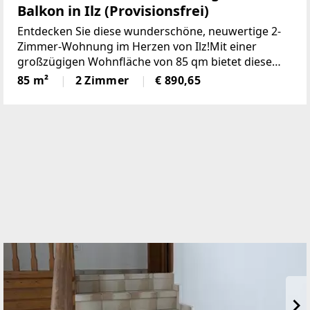
Balkon in Ilz (Provisionsfrei)
Entdecken Sie diese wunderschöne, neuwertige 2-
Zimmer-Wohnung im Herzen von Ilz!Mit einer
großzügigen Wohnfläche von 85 qm bietet diese
Wohnung den idealen Raumfür Singles oder Paare.
85 m²
2 Zimmer
€ 890,65
Die lichtdurchfluteten Räume überzeugen durch
einemoderne