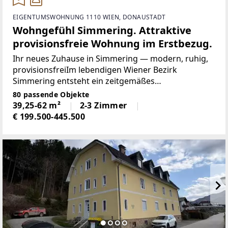
EIGENTUMSWOHNUNG 1110 WIEN, DONAUSTADT
Wohngefühl Simmering. Attraktive
provisionsfreie Wohnung im Erstbezug.
Ihr neues Zuhause in Simmering — modern, ruhig,
provisionsfreiIm lebendigen Wiener Bezirk
Simmering entsteht ein zeitgemäßes
Wohnbauprojekt mit 82 freifinanzierten
80 passende Objekte
Eigentumswohnungen — provisionsfrei für Käufer.
39,25-62 m²
2-3 Zimmer
Das fünfgeschossige Gebäude bietet
€ 199.500-445.500