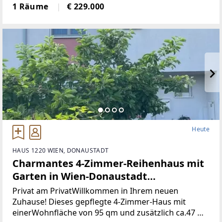
generalsaniert• Klimatisiert (Klimaanlage)• neue
1 Räume
€ 229.000
Böden, neue Heizkörper•
Heute
HAUS 1220 WIEN, DONAUSTADT
Charmantes 4-Zimmer-Reihenhaus mit
Garten in Wien-Donaustadt
(Provisionsfrei)
Privat am PrivatWillkommen in Ihrem neuen
Zuhause! Dieses gepflegte 4-Zimmer-Haus mit
einerWohnfläche von 95 qm und zusätzlich ca.47 m2