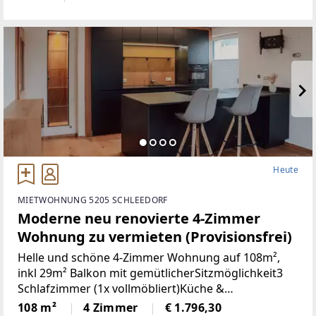
Heute
MIETWOHNUNG 5205 SCHLEEDORF
Moderne neu renovierte 4-Zimmer
Wohnung zu vermieten (Provisionsfrei)
Helle und schöne 4-Zimmer Wohnung auf 108m²,
inkl 29m² Balkon mit gemütlicherSitzmöglichkeit3
Schlafzimmer (1x vollmöbliert)Küche &
Wohnbereich (Küche mit Steinplatte und
108 m²
4 Zimmer
€ 1.796,30