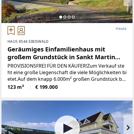
Heute
HAUS 8544 EIBISWALD
Geräumiges Einfamilienhaus mit
großem Grundstück in Sankt Martin
(Provisionsfrei)
PROVISIONSFREI FÜR DEN KÄUFER!Zum Verkauf ste
ht eine große Liegenschaft die viele Möglichkeiten bi
etet.Auf dem knapp 6.000m² großen Grundstück be
findet sich ein Wohngebäude bestehend aus derzeit
123 m²
€ 199.000
zwei getrennten Wohnungen, einem großen zweist
öckigen Wirtschaftsgebäude und einer Holzhütte mi
t angrenzendem Pool / Teich.* Das gesamte Grunds
tück wurde neu vermessen und ist im Grenzkataster
eingetragen.* Sämtliche Gebäude wurden neu Bau
bewilligt* Neuer Hauptstromanschluss sowie ein ne
uer Hauptverteilerkasten* Neuer Hauptwasseransc