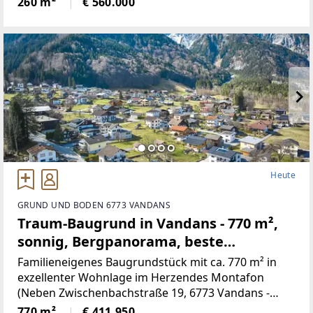
260 m²
€ 560.000
neu renovierten Kachelofen,
Heute
GRUND UND BODEN 6773 VANDANS
Traum-Baugrund in Vandans - 770 m²,
sonnig, Bergpanorama, beste
Infrastruktur! (Provisionsfrei)
Familieneigenes Baugrundstück mit ca. 770 m² in
exzellenter Wohnlage im Herzendes Montafon
(Neben Zwischenbachstraße 19, 6773 Vandans -
Grundstücksnummer129/2)Das Grundstück liegt in
770 m²
€ 411.950