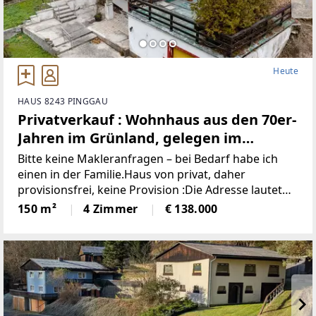
Heute
HAUS 8243 PINGGAU
Privatverkauf : Wohnhaus aus den 70er-
Jahren im Grünland, gelegen im
idyllischen Wechselgebiet
Bitte keine Makleranfragen – bei Bedarf habe ich
(Provisionsfrei)
einen in der Familie.Haus von privat, daher
provisionsfrei, keine Provision :Die Adresse lautet
“8243 Pinggau, Wiesenhöf 43“. Achtung : in
150 m²
4 Zimmer
€ 138.000
manchen Navis(auch