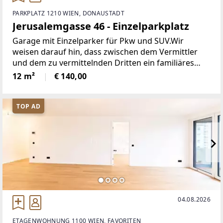
PARKPLATZ 1210 WIEN, DONAUSTADT
Jerusalemgasse 46 - Einzelparkplatz
Garage mit Einzelparker für Pkw und SUV.Wir
weisen darauf hin, dass zwischen dem Vermittler
und dem zu vermittelnden Dritten ein familiäres
oder wirtschaftliches Naheverhältnis besteht.Der
12 m²
€ 140,00
Vermittler ist als Doppelmakler tätig.Finden
TOP AD
04.08.2026
ETAGENWOHNUNG 1100 WIEN, FAVORITEN