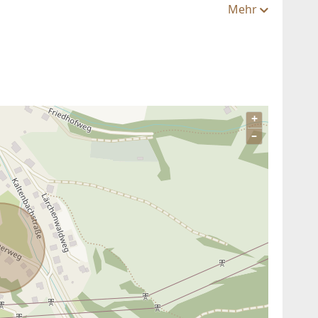
Mehr
+
–