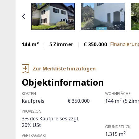
Finanzierun
144 m²
5 Zimmer
€ 350.000
Zur Merkliste hinzufügen
Objektinformation
KOSTEN
WOHNFLÄCHE
2
Kaufpreis
€ 350.000
144 m
(5 Zim
PROVISION
3% des Kaufpreises zzgl.
20% USt
GRUNDSTÜCK
2
1.315 m
VERTRAGSART