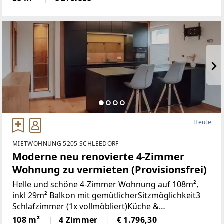
Heute
MIETWOHNUNG 5205 SCHLEEDORF
Moderne neu renovierte 4-Zimmer
Wohnung zu vermieten (Provisionsfrei)
Helle und schöne 4-Zimmer Wohnung auf 108m²,
inkl 29m² Balkon mit gemütlicherSitzmöglichkeit3
Schlafzimmer (1x vollmöbliert)Küche &
Wohnbereich (Küche mit Steinplatte und
108 m²
4 Zimmer
€ 1.796,30