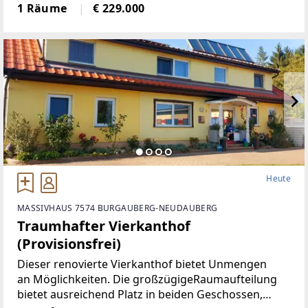
generalsaniert• Klimatisiert (Klimaanlage)• neue
1 Räume
€ 229.000
Böden, neue Heizkörper•
Heute
MASSIVHAUS 7574 BURGAUBERG-NEUDAUBERG
Traumhafter Vierkanthof
(Provisionsfrei)
Dieser renovierte Vierkanthof bietet Unmengen
an Möglichkeiten. Die großzügigeRaumaufteilung
bietet ausreichend Platz in beiden Geschossen,