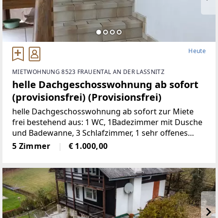
Heute
MIETWOHNUNG 8523 FRAUENTAL AN DER LASSNITZ
helle Dachgeschosswohnung ab sofort
(provisionsfrei) (Provisionsfrei)
helle Dachgeschosswohnung ab sofort zur Miete
frei bestehend aus: 1 WC, 1Badezimmer mit Dusche
und Badewanne, 3 Schlafzimmer, 1 sehr offenes
Wohnzimmermit Balkon und Kachelofen, 1 voll
5 Zimmer
€ 1.000,00
möbelierte Küche, 1 Abstellraum,
2Autostellplätze Miete