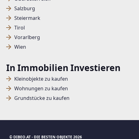
Salzburg
Steiermark
SUCHAGENT ANLEGEN FÜR DIE
Tirol
AKTUELLEN SUCHKRITERIEN
Vorarlberg
Dieser Filter wird viele Treffer erzeugen. Bitte setzen
Wien
Sie weitere Filter!
Treffer verfeinern
In Immobilien Investieren
Ich stimme der Verarbeitung meiner Daten, wie
Kleinobjekte zu kaufen
in den
Datenschutzbestimmungen
beschrieben,
Wohnungen zu kaufen
zu.
Grundstücke zu kaufen
Suchagent anlegen
Jetzt Suchagent anlegen
© DIBEO.AT - DIE BESTEN OBJEKTE 2026