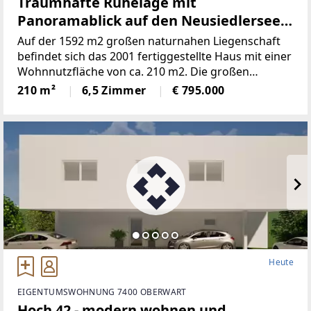
Traumhafte Ruhelage mit
Panoramablick auf den Neusiedlersee
(Provisionsfrei)
Auf der 1592 m2 großen naturnahen Liegenschaft
befindet sich das 2001 fertiggestellte Haus mit einer
Wohnnutzfläche von ca. 210 m2. Die großen
Fensterspenden viel Tageslicht und ermöglichen auf
210 m²
6,5 Zimmer
€ 795.000
mehreren Ebenen einenaußergewöhnlichen Blick
Heute
EIGENTUMSWOHNUNG 7400 OBERWART
Hoch 42 - modern wohnen und