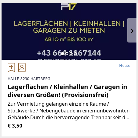
Gymnasium,
Heute
HALLE 8230 HARTBERG
Lagerflächen / Kleinhallen / Garagen in
diversen Größen! (Provisionsfrei)
Zur Vermietung gelangen einzelne Räume /
Stockwerke / Nebengebäude in einemunbewohnten
Gebäude.Durch die hervorragende Trennbarkeit der
Räumlichkeiten, stehen Ihnen Größen vonca. 10 m²
€ 3,50
bis ca. 100 m² zur Verfügung.Aufgrund der