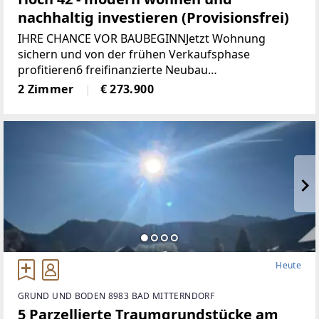
nachhaltig investieren (Provisionsfrei)
IHRE CHANCE VOR BAUBEGINNJetzt Wohnung
sichern und von der frühen Verkaufsphase
profitieren6 freifinanzierte Neubau
EigentumswohnungenWohnungsgrößen von ca. 50
2 Zimmer
€ 273.900
m² bis 68 m²Alle Wohnungen sind entweder mit
Eigengarten, Terrasse
Heute
GRUND UND BODEN 8983 BAD MITTERNDORF
5 Parzellierte Traumgrundstücke am