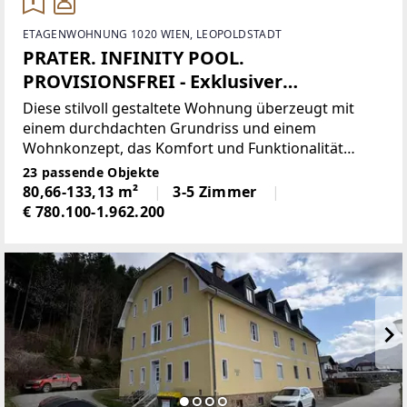
ETAGENWOHNUNG 1020 WIEN, LEOPOLDSTADT
PRATER. INFINITY POOL.
PROVISIONSFREI - Exklusiver
Wohnturm
Diese stilvoll gestaltete Wohnung überzeugt mit
einem durchdachten Grundriss und einem
Wohnkonzept, das Komfort und Funktionalität
perfekt vereint.Bereits der Eingangsbereich
23 passende Objekte
vermittelt ein angenehmes Wohngefühl und bietet
80,66-133,13 m²
3-5 Zimmer
ausreichend Platz für
€ 780.100-1.962.200