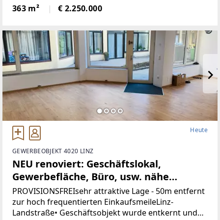
wunderbare Natur.Die Liegenschaft bietet ein hohes
363 m²
€ 2.250.000
Maß an Privatsphäre, versprüht
historischenCharme
Heute
GEWERBEOBJEKT 4020 LINZ
NEU renoviert: Geschäftslokal,
Gewerbefläche, Büro, usw. nähe
Landstrasse-Linz (Provisionsfrei)
PROVISIONSFREIsehr attraktive Lage - 50m entfernt
zur hoch frequentierten EinkaufsmeileLinz-
Landstraße• Geschäftsobjekt wurde entkernt und