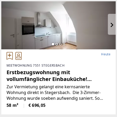
Heute
MIETWOHNUNG 7551 STEGERSBACH
Erstbezugswohnung mit
vollumfänglicher Einbauküche!
(Provisionsfrei)
Zur Vermietung gelangt eine kernsanierte
Wohnung direkt in Stegersbach. Die 3-Zimmer-
Wohnung wurde soeben aufwendig saniert. So
wurde unter anderem dieElektronik gänzlich
58 m²
€ 696,05
erneuert und für einen niedrigen