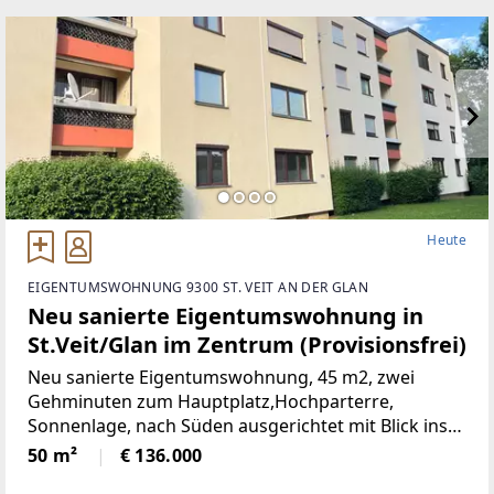
Heute
EIGENTUMSWOHNUNG 9300 ST. VEIT AN DER GLAN
Neu sanierte Eigentumswohnung in
St.Veit/Glan im Zentrum (Provisionsfrei)
Neu sanierte Eigentumswohnung, 45 m2, zwei
Gehminuten zum Hauptplatz,Hochparterre,
Sonnenlage, nach Süden ausgerichtet mit Blick ins
Grüne, mangelangt über nur 4 Stufen in die
50 m²
€ 136.000
Wohnung, Kindergarten, Volksschule,Mittelschule,