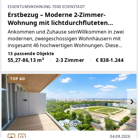
EIGENTUMSWOHNUNG 7000 EISENSTADT
Erstbezug – Moderne 2-Zimmer-
Wohnung mit lichtdurchfluteten
Räumen
Ankommen und Zuhause seinWillkommen in zwei
modernen, zweigeschossigen Wohnhäusern mit
insgesamt 46 hochwertigen Wohnungen. Diese
stilvollen Mietwohnungen bieten modernen
13 passende Objekte
Wohnkomfort und sind ab sofort verfügbar. Die
55,27-86,13 m²
2-3 Zimmer
€ 838-1.244
Neubauwohnungen zeichnen sich
TOP AD
04.08.2026