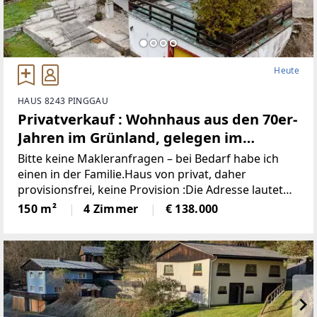
Heute
HAUS 8243 PINGGAU
Privatverkauf : Wohnhaus aus den 70er-
Jahren im Grünland, gelegen im
idyllischen Wechselgebiet
Bitte keine Makleranfragen – bei Bedarf habe ich
(Provisionsfrei)
einen in der Familie.Haus von privat, daher
provisionsfrei, keine Provision :Die Adresse lautet
“8243 Pinggau, Wiesenhöf 43“. Achtung : in
150 m²
4 Zimmer
€ 138.000
manchen Navis(auch