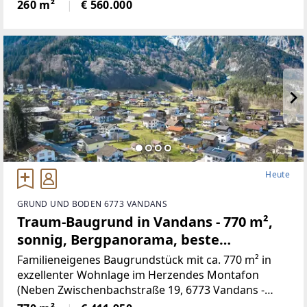
neben 5Schlafräumen, gibt es ein Wohnzimmer mit
260 m²
€ 560.000
neu renovierten Kachelofen,
Heute
GRUND UND BODEN 6773 VANDANS
Traum-Baugrund in Vandans - 770 m²,
sonnig, Bergpanorama, beste
Infrastruktur! (Provisionsfrei)
Familieneigenes Baugrundstück mit ca. 770 m² in
exzellenter Wohnlage im Herzendes Montafon
(Neben Zwischenbachstraße 19, 6773 Vandans -
Grundstücksnummer129/2)Das Grundstück liegt in