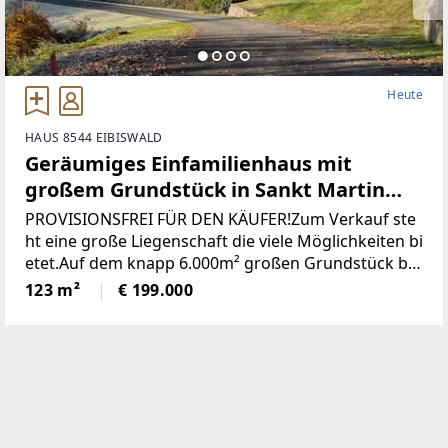
Heute
HAUS 8544 EIBISWALD
Geräumiges Einfamilienhaus mit
großem Grundstück in Sankt Martin
(Provisionsfrei)
PROVISIONSFREI FÜR DEN KÄUFER!Zum Verkauf ste
ht eine große Liegenschaft die viele Möglichkeiten bi
etet.Auf dem knapp 6.000m² großen Grundstück be
findet sich ein Wohngebäude bestehend aus derzeit
123 m²
€ 199.000
zwei getrennten Wohnungen, einem großen zweist
öckigen Wirtschaftsgebäude und einer Holzhütte mi
t angrenzendem Pool / Teich.* Das gesamte Grunds
tück wurde neu vermessen und ist im Grenzkataster
eingetragen.* Sämtliche Gebäude wurden neu Bau
bewilligt* Neuer Hauptstromanschluss sowie ein ne
uer Hauptverteilerkasten* Neuer Hauptwasseransc