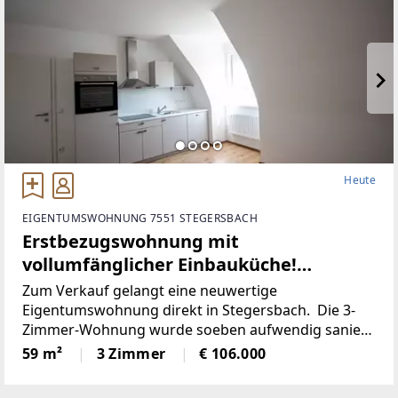
Heute
EIGENTUMSWOHNUNG 7551 STEGERSBACH
Erstbezugswohnung mit
vollumfänglicher Einbauküche!
(Provisionsfrei)
Zum Verkauf gelangt eine neuwertige
Eigentumswohnung direkt in Stegersbach. Die 3-
Zimmer-Wohnung wurde soeben aufwendig saniert.
So wurde unter anderem dieElektronik gänzlich
59 m²
3 Zimmer
€ 106.000
erneuert und für einen niedrigen