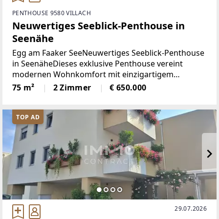
PENTHOUSE 9580 VILLACH
Neuwertiges Seeblick-Penthouse in
Seenähe
Egg am Faaker SeeNeuwertiges Seeblick-Penthouse
in SeenäheDieses exklusive Penthouse vereint
modernen Wohnkomfort mit einzigartigem
Seepanorama. Auf einer Wohnfläche von rund 75 m²
75 m²
2 Zimmer
€ 650.000
erwartet Sie ein stilvoll gestaltetes Zuhause, das
keine Wünsche
TOP AD
29.07.2026