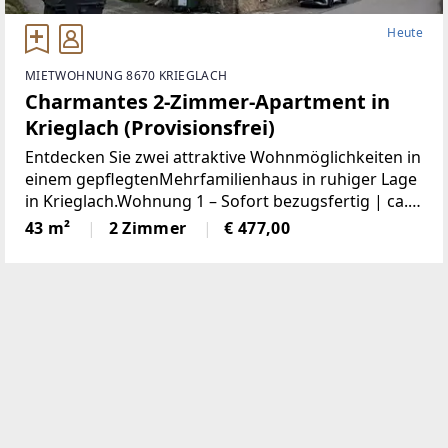
Heute
MIETWOHNUNG 8670 KRIEGLACH
Charmantes 2-Zimmer-Apartment in
Krieglach (Provisionsfrei)
Entdecken Sie zwei attraktive Wohnmöglichkeiten in
einem gepflegtenMehrfamilienhaus in ruhiger Lage
in Krieglach.Wohnung 1 – Sofort bezugsfertig | ca.
480 € BruttoFrisch und wie neu: Diese 43 m² große
43 m²
2 Zimmer
€ 477,00
Wohnung wurde komplett saniert. NeueKüche,