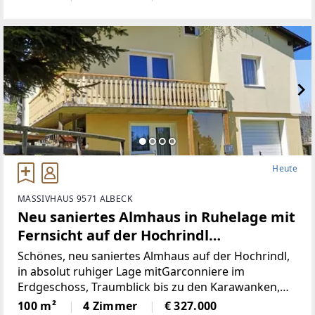
hochwertigen Geräten)Badezimmer (neu)WC (neu)2
Heute
MASSIVHAUS 9571 ALBECK
Neu saniertes Almhaus in Ruhelage mit
Fernsicht auf der Hochrindl
(Provisionsfrei)
Schönes, neu saniertes Almhaus auf der Hochrindl,
in absolut ruhiger Lage mitGarconniere im
Erdgeschoss, Traumblick bis zu den Karawanken,
Sonnenlage, hierscheint den ganzen Tag die Sonne,
100 m²
4 Zimmer
€ 327.000