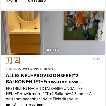
770 m²
€ 411.950
Zone 5 - Wohngebiet und bietet
attraktiveBebauungsmöglichkeiten.
Heute
EIGENTUMSWOHNUNG 8010 GRAZ
ALLES NEU+PROVISIONSFREI*2
BALKONE+LIFT+Ferwärme usw.
(Provisionsfrei)
ERSTBEZUG NACH TOTALSANIERUNGALLES
NEU +Fernwärme + LIFT +2 Balkone+4 Zimmer Alles
getrennt begehbar+Neue Elektrik+Neue
Türen+Neues Bad+Neuer Parkett+Neue
80 m²
€ 279.000