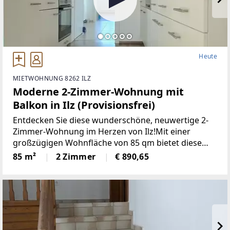
Heute
MIETWOHNUNG 8262 ILZ
Moderne 2-Zimmer-Wohnung mit
Balkon in Ilz (Provisionsfrei)
Entdecken Sie diese wunderschöne, neuwertige 2-
Zimmer-Wohnung im Herzen von Ilz!Mit einer
großzügigen Wohnfläche von 85 qm bietet diese
Wohnung den idealen Raumfür Singles oder Paare.
85 m²
2 Zimmer
€ 890,65
Die lichtdurchfluteten Räume überzeugen durch
einemoderne