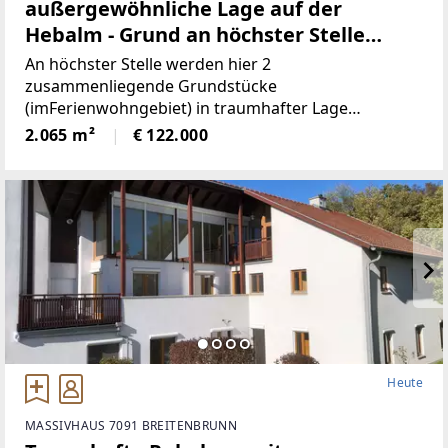
außergewöhnliche Lage auf der
Hebalm - Grund an höchster Stelle
(Provisionsfrei)
An höchster Stelle werden hier 2
zusammenliegende Grundstücke
(imFerienwohngebiet) in traumhafter Lage
angeboten! Die beiden Grundstücke haben
2.065 m²
€ 122.000
inSumme 2.065m² (€59/ m²), sind süd-westlich
ausgerichtet und bieten perfekteAussicht auf etwa
1100
Heute
MASSIVHAUS 7091 BREITENBRUNN