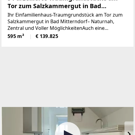
Tor zum Salzkammergut in Bad
Mitterndorf - naturnah, zentral und
Ihr Einfamilienhaus-Traumgrundstück am Tor zum
voller Möglichkeiten (Provisionsfrei)
Salzkammergut in Bad Mitterndorf– Naturnah,
Zentral und Voller MöglichkeitenAuch eine
touristische Vermietung ist nach Absprache mit der
595 m²
€ 139.825
Gemeinde möglich.Die Loipe und Therme