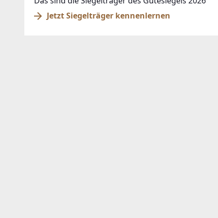
Das sind die Siegelträger des Gütesiegels 2026
Jetzt Siegelträger kennenlernen