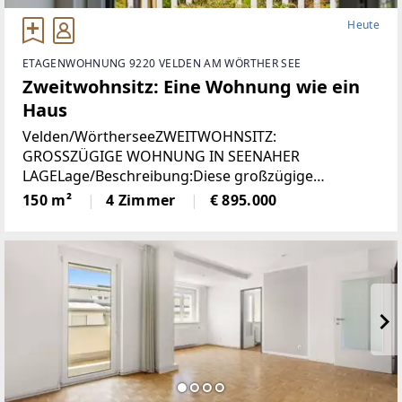
Heute
ETAGENWOHNUNG 9220 VELDEN AM WÖRTHER SEE
Zweitwohnsitz: Eine Wohnung wie ein
Haus
Velden/WörtherseeZWEITWOHNSITZ:
GROSSZÜGIGE WOHNUNG IN SEENAHER
LAGELage/Beschreibung:Diese großzügige
Wohnung vereint hohen Wohnkomfort mit einer
150 m²
4 Zimmer
€ 895.000
seltenen Zweitwohnsitzwidmung und traumhaftem
Ausblick. Auf rund 150 m² erwartet Sie ein