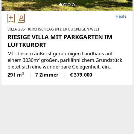
Heute
VILLA 2851 KIRCHSCHLAG IN DER BUCKLIGEN WELT
RIESIGE VILLA MIT PARKGARTEN IM
LUFTKURORT
MIt diesem äußerst geräumigen Landhaus auf
einem 3030m² großen, parkähnlichem Grundstück
bietet sich eine wunderbare Gelegenheit, ein
einmaliges Domizil in der beliebten Gemeinde
291 m²
7 Zimmer
€ 379.000
Krumbach zu schaffen!Das 1972 in Ziegelbauweise
errichtete Haus