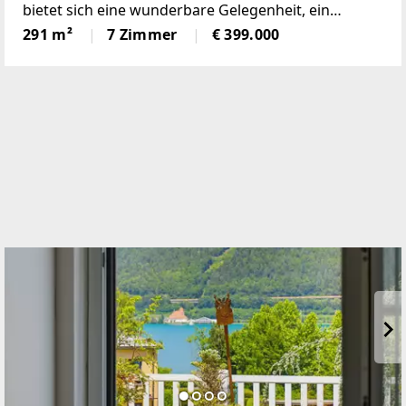
bietet sich eine wunderbare Gelegenheit, ein
einmaliges Domizil in der beliebten Gemeinde
291 m²
7 Zimmer
€ 399.000
Krumbach zu schaffen!Das 1972 in Ziegelbauweise
errichtete Haus