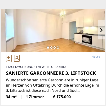
Heute
ETAGENWOHNUNG 1160 WIEN, OTTAKRING
SANIERTE GARCONNIERE 3. LIFTSTOCK
Wunderschön sanierte Garconniere in ruhiger Lage
im Herzen von Ottakring!Durch die erhöhte Lage im
3. Liftstock ist diese nach Nord und Süd
ausgerichtete Wohnung sehr hell und bietet eine
34 m²
1 Zimmer
€ 175.000
angenehme Wohnatmosphäre. Sie verfügt über