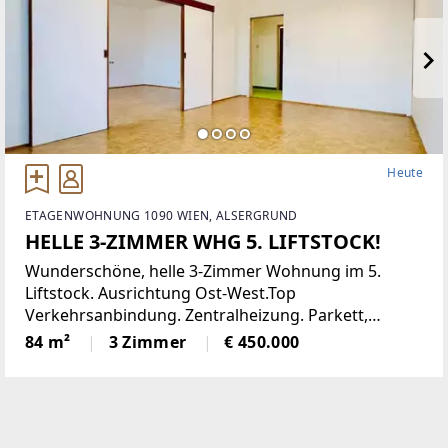
Heute
ETAGENWOHNUNG 1090 WIEN, ALSERGRUND
HELLE 3-ZIMMER WHG 5. LIFTSTOCK!
Wunderschöne, helle 3-Zimmer Wohnung im 5.
Liftstock. Ausrichtung Ost-West.Top
Verkehrsanbindung. Zentralheizung. Parkett,
Jalousien, Abstellraum. Kellerabteil.Diese
84 m²
3 Zimmer
€ 450.000
lichtdurchflutete Etagenwohnung bietet reichlich
Platz auf einer Wohnfläche von