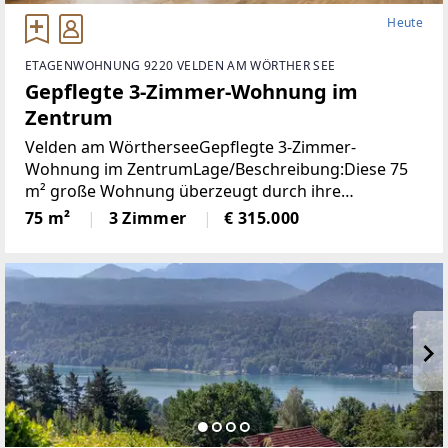
Heute
ETAGENWOHNUNG 9220 VELDEN AM WÖRTHER SEE
Gepflegte 3-Zimmer-Wohnung im
Zentrum
Velden am WörtherseeGepflegte 3-Zimmer-
Wohnung im ZentrumLage/Beschreibung:Diese 75
m² große Wohnung überzeugt durch ihre
durchdachte Raumaufteilung und ihre
75 m²
3 Zimmer
€ 315.000
ausgezeichnete Lage im Zentrum von Velden. Zwei
Schlafzimmer bieten ausreichend