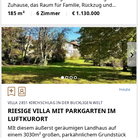
Zuhause, das Raum für Familie, Rückzug und
gemeinsames Leben schafft: Dieses grosszügige
185 m²
6 Zimmer
€ 1.130.000
Townhouse mit rund 185 m² Wohnfläche überzeugt
durch eine klare
Heute
VILLA 2851 KIRCHSCHLAG IN DER BUCKLIGEN WELT
RIESIGE VILLA MIT PARKGARTEN IM
LUFTKURORT
MIt diesem äußerst geräumigen Landhaus auf
einem 3030m² großen, parkähnlichem Grundstück