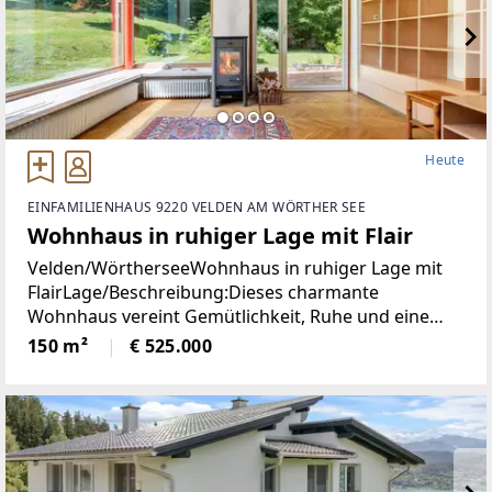
Heute
EINFAMILIENHAUS 9220 VELDEN AM WÖRTHER SEE
Wohnhaus in ruhiger Lage mit Flair
Velden/WörtherseeWohnhaus in ruhiger Lage mit
FlairLage/Beschreibung:Dieses charmante
Wohnhaus vereint Gemütlichkeit, Ruhe und eine
hohe Lebensqualität in unmittelbarer Nähe zum
150 m²
€ 525.000
Zentrum von Velden. Eingebettet in eine
angenehme Wohnumgebung