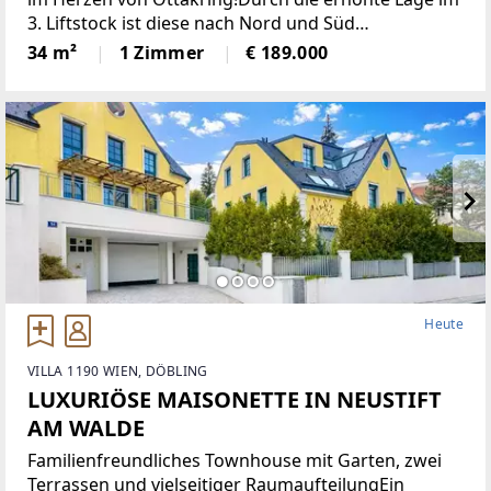
3. Liftstock ist diese nach Nord und Süd
ausgerichtete Wohnung sehr hell und bietet eine
34 m²
1 Zimmer
€ 189.000
angenehme Wohnatmosphäre. Sie verfügt über
eine moderne Einbauküche,
Heute
VILLA 1190 WIEN, DÖBLING
LUXURIÖSE MAISONETTE IN NEUSTIFT
AM WALDE
Familienfreundliches Townhouse mit Garten, zwei
Terrassen und vielseitiger RaumaufteilungEin