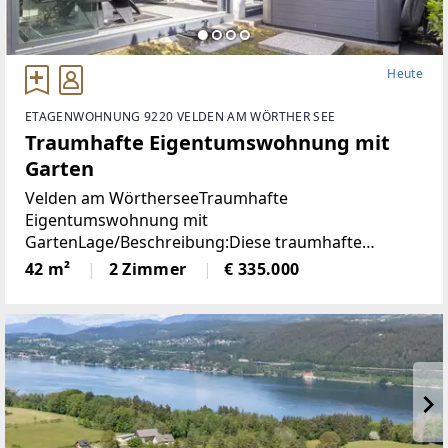
Heute
ETAGENWOHNUNG 9220 VELDEN AM WÖRTHER SEE
Traumhafte Eigentumswohnung mit
Garten
Velden am WörtherseeTraumhafte
Eigentumswohnung mit
GartenLage/Beschreibung:Diese traumhafte
Gartenwohnung liegt nur 800 Meter vom Zentrum
42 m²
2 Zimmer
€ 335.000
Veldens entfernt und bietet eine perfekte
Kombination aus Ruhe und Nähe zum Zentrum.
Dank der westlichen