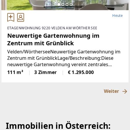
Heute
ETAGENWOHNUNG 9220 VELDEN AM WÖRTHER SEE
Neuwertige Gartenwohnung im
Zentrum mit Grünblick
Velden/WörtherseeNeuwertige Gartenwohnung im
Zentrum mit GrünblickLage/Beschreibung:Diese
neuwertige Gartenwohnung vereint zentrales
Wohnen mit einer außergewöhnlich ruhigen Lage
111 m²
3 Zimmer
€ 1.295.000
im Herzen von Velden am Wörthersee. Sämtliche
infrastrukturellen
Weiter
Immobilien in Österreich: