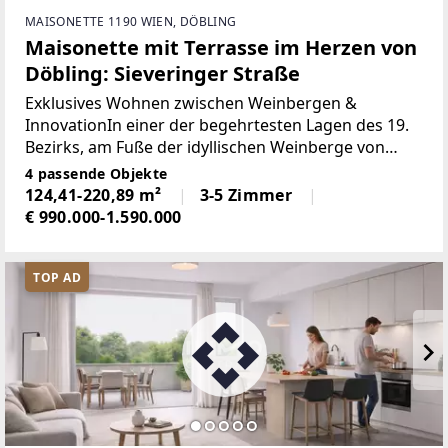
MAISONETTE 1190 WIEN, DÖBLING
Maisonette mit Terrasse im Herzen von
Döbling: Sieveringer Straße
Exklusives Wohnen zwischen Weinbergen &
InnovationIn einer der begehrtesten Lagen des 19.
Bezirks, am Fuße der idyllischen Weinberge von
Sievering, präsentieren wir The Sievering Collection,
4 passende Objekte
ein Projekt das nachhaltige Zukunftstechnologie
124,41-220,89 m²
3-5 Zimmer
€ 990.000-1.590.000
TOP AD