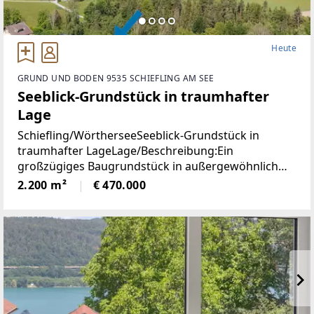
Heute
GRUND UND BODEN 9535 SCHIEFLING AM SEE
Seeblick-Grundstück in traumhafter
Lage
Schiefling/WörtherseeSeeblick-Grundstück in
traumhafter LageLage/Beschreibung:Ein
großzügiges Baugrundstück in außergewöhnlich
ruhiger Aussichtslage mit beeindruckendem
2.200 m²
€ 470.000
Weitblick über den Wörthersee und die umliegende
Naturlandschaft.