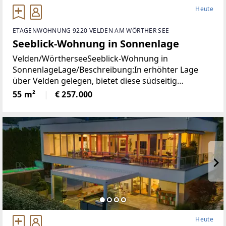
Heute
ETAGENWOHNUNG 9220 VELDEN AM WÖRTHER SEE
Seeblick-Wohnung in Sonnenlage
Velden/WörtherseeSeeblick-Wohnung in
SonnenlageLage/Beschreibung:In erhöhter Lage
über Velden gelegen, bietet diese südseitig
ausgerichtete Wohnung angenehme
55 m²
€ 257.000
Lichtverhältnisse und einen schönen Blick auf den
Wörthersee. Die Immobilie präsentiert
Heute