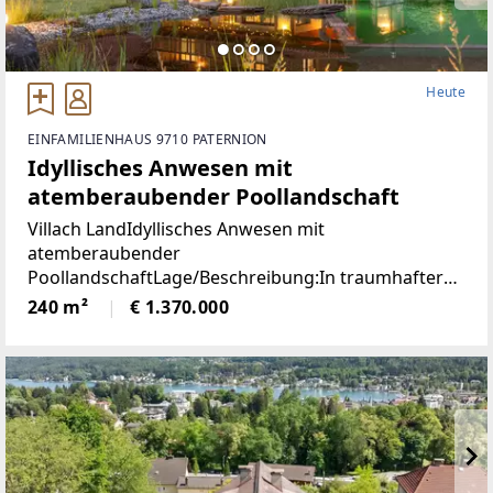
Heute
EINFAMILIENHAUS 9710 PATERNION
Idyllisches Anwesen mit
atemberaubender Poollandschaft
Villach LandIdyllisches Anwesen mit
atemberaubender
PoollandschaftLage/Beschreibung:In traumhafter
Lage von Feffernitz präsentiert sich dieses
240 m²
€ 1.370.000
außergewöhnliche Anwesen als wahres Refugium
für Ruhe- und Naturliebhaber. Eingebettet in eine