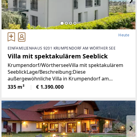
Heute
EINFAMILIENHAUS 9201 KRUMPENDORF AM WÖRTHER SEE
Villa mit spektakulärem Seeblick
Krumpendorf/WörtherseeVilla mit spektakulärem
SeeblickLage/Beschreibung:Diese
außergewöhnliche Villa in Krumpendorf am
Wörthersee vereint großzügiges Wohnen, exklusive
335 m²
€ 1.390.000
Ausstattung und eine unvergleichliche Aussicht in
einer der begehrtesten