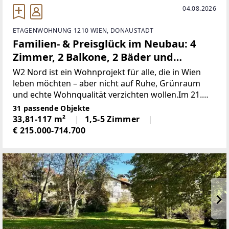
04.08.2026
ETAGENWOHNUNG 1210 WIEN, DONAUSTADT
Familien- & Preisglück im Neubau: 4
Zimmer, 2 Balkone, 2 Bäder und
absolute Ruhelage
W2 Nord ist ein Wohnprojekt für alle, die in Wien
leben möchten – aber nicht auf Ruhe, Grünraum
und echte Wohnqualität verzichten wollen.Im 21.
Bezirk entstehen moderne Eigentumswohnungen
31 passende Objekte
mit durchdachten Grundrissen, hellen Räumen und
33,81-117 m²
1,5-5 Zimmer
privaten
€ 215.000-714.700