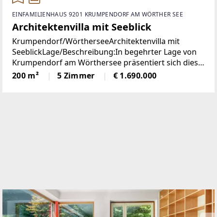
EINFAMILIENHAUS 9201 KRUMPENDORF AM WÖRTHER SEE
Architektenvilla mit Seeblick
Krumpendorf/WörtherseeArchitektenvilla mit
SeeblickLage/Beschreibung:In begehrter Lage von
Krumpendorf am Wörthersee präsentiert sich diese
herausragende Architekten-Villa als ein wahres
200 m²
5 Zimmer
€ 1.690.000
Refugium für Anspruchsvolle. Die im Jahr 2010
erbaute