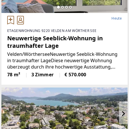
Heute
ETAGENWOHNUNG 9220 VELDEN AM WÖRTHER SEE
Neuwertige Seeblick-Wohnung in
traumhafter Lage
Velden/WörtherseeNeuwertige Seeblick-Wohnung
in traumhafter LageDiese neuwertige Wohnung
überzeugt durch ihre hochwertige Ausstattung,
durchdachte Raumaufteilung und einen
78 m²
3 Zimmer
€ 570.000
eindrucksvollen Blick auf den Wörthersee. Auf rund
78 m² Wohnfläche