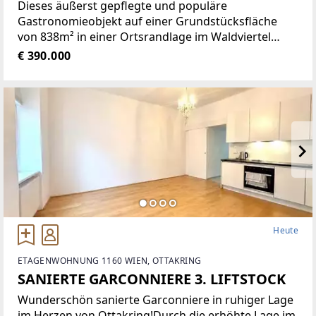
Dieses äußerst gepflegte und populäre
Gastronomieobjekt auf einer Grundstücksfläche
von 838m² in einer Ortsrandlage im Waldviertel
bietet eine Vielzahl von Nutzungsmöglichkeiten wie
€ 390.000
zum Beispiel Restaurant der gehobenen
Gastronomie, traditionelles Gasthaus
Heute
ETAGENWOHNUNG 1160 WIEN, OTTAKRING
SANIERTE GARCONNIERE 3. LIFTSTOCK
Wunderschön sanierte Garconniere in ruhiger Lage
im Herzen von Ottakring!Durch die erhöhte Lage im