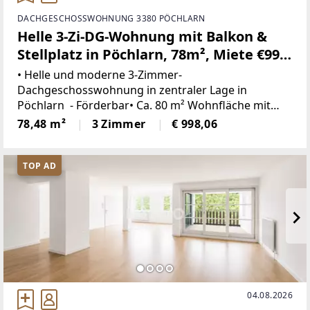
DACHGESCHOSSWOHNUNG 3380 PÖCHLARN
Helle 3-Zi-DG-Wohnung mit Balkon &
Stellplatz in Pöchlarn, 78m², Miete €998
- Förderbar
​• Helle und moderne 3-Zimmer-
Dachgeschosswohnung in zentraler Lage in
Pöchlarn - Förderbar• Ca. 80 m² Wohnfläche mit
durchdachter Raumaufteilung • Einladender
78,48 m²
3 Zimmer
€ 998,06
Vorraum • Praktischer Abstellraum • Voll möblierte
Küche •
TOP AD
04.08.2026