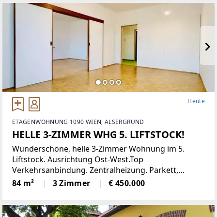
eine moderne Einbauküche,
Heute
ETAGENWOHNUNG 1090 WIEN, ALSERGRUND
HELLE 3-ZIMMER WHG 5. LIFTSTOCK!
Wunderschöne, helle 3-Zimmer Wohnung im 5.
Liftstock. Ausrichtung Ost-West.Top
Verkehrsanbindung. Zentralheizung. Parkett,
Jalousien, Abstellraum. Kellerabteil.Diese
84 m²
3 Zimmer
€ 450.000
lichtdurchflutete Etagenwohnung bietet reichlich
Platz auf einer Wohnfläche von