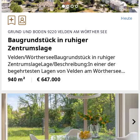
Heute
GRUND UND BODEN 9220 VELDEN AM WÖRTHER SEE
Baugrundstück in ruhiger
Zentrumslage
Velden/WörtherseeBaugrundstück in ruhiger
ZentrumslageLage/Beschreibung:In einer der
begehrtesten Lagen von Velden am Wörthersee
befindet sich dieses ca. 940 m² große Grundstück,
940 m²
€ 647.000
das mit seiner ruhigen und dennoch zentralen Lage
überzeugt.