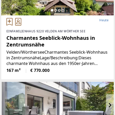
Heute
EINFAMILIENHAUS 9220 VELDEN AM WÖRTHER SEE
Charmantes Seeblick-Wohnhaus in
Zentrumsnähe
Velden/WörtherseeCharmantes Seeblick-Wohnhaus
in ZentrumsnäheLage/Beschreibung:Dieses
charmante Wohnhaus aus den 1950er-Jahren
vereint eine hervorragende Aussichtslage mit viel
167 m²
€ 770.000
Potenzial zur Verwirklichung individueller
Wohnideen. Dank