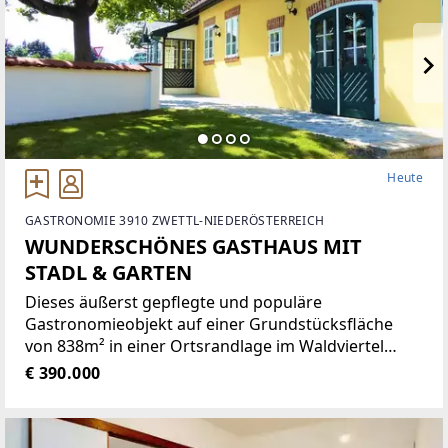
Heute
GASTRONOMIE 3910 ZWETTL-NIEDERÖSTERREICH
WUNDERSCHÖNES GASTHAUS MIT
STADL & GARTEN
Dieses äußerst gepflegte und populäre
Gastronomieobjekt auf einer Grundstücksfläche
von 838m² in einer Ortsrandlage im Waldviertel
bietet eine Vielzahl von Nutzungsmöglichkeiten wie
€ 390.000
zum Beispiel Restaurant der gehobenen
Gastronomie, traditionelles Gasthaus