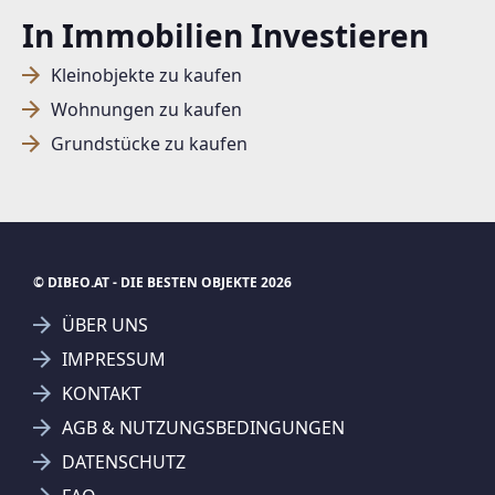
In Immobilien Investieren
SUCHAGENT ANLEGEN FÜR DIE
Kleinobjekte zu kaufen
AKTUELLEN SUCHKRITERIEN
Wohnungen zu kaufen
Grundstücke zu kaufen
Dieser Filter wird viele Treffer erzeugen. Bitte setzen
Sie weitere Filter!
Treffer verfeinern
Ich stimme der Verarbeitung meiner Daten, wie
in den
Datenschutzbestimmungen
beschrieben,
© DIBEO.AT - DIE BESTEN OBJEKTE 2026
zu.
ÜBER UNS
IMPRESSUM
KONTAKT
AGB & NUTZUNGSBEDINGUNGEN
Suchagent anlegen
DATENSCHUTZ
Jetzt Suchagent anlegen