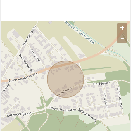
+
–
ANBIETER KONTAKTIEREN