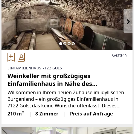
Gestern
EINFAMILIENHAUS 7122 GOLS
Weinkeller mit großzügiges
Einfamilienhaus in Nähe des
zukünftigen Krankenhauses Gols
Willkommen in Ihrem neuen Zuhause im idyllischen
Burgenland – ein großzügiges Einfamilienhaus in
7122 Gols, das keine Wünsche offenlässt. Dieses
charmante Haus bietet mit 210 m² Wohnfläche
210 m²
8 Zimmer
Preis auf Anfrage
ausreichend Platz für die ganze Familie und
verbindet modernen