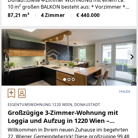
Stift Göttweig
10 m² großen BALKON besteht aus: * Vorzimmer *
Toilette mit Handwaschbecken * Wohnzimmer mit
87,21 m²
4 Zimmer
€ 440.000
Zugang zum Balkon und zur
Heute
EIGENTUMSWOHNUNG 1220 WIEN, DONAUSTADT
Großzügige 3-Zimmer-Wohnung mit
Loggia und Aufzug in 1220 Wien –
Wohnkomfort!
Willkommen in Ihrem neuen Zuhause im begehrten
22. Wiener Gemeindebezirk! Diese großzügige 99,48