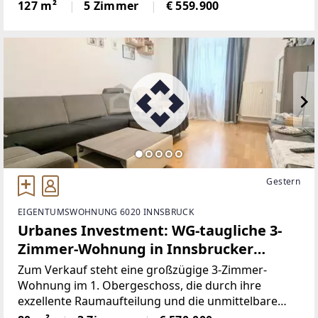
Mondsee erwartet Sie eine außergewöhnliche
127 m²
5 Zimmer
€ 559.900
Dachgeschosswohnung, die in dieser Form kaum zu
finden
Gestern
EIGENTUMSWOHNUNG 6020 INNSBRUCK
Urbanes Investment: WG-taugliche 3-
Zimmer-Wohnung in Innsbrucker
Bestlage
Zum Verkauf steht eine großzügige 3-Zimmer-
Wohnung im 1. Obergeschoss, die durch ihre
exzellente Raumaufteilung und die unmittelbare
Nähe zu den wichtigsten Knotenpunkten