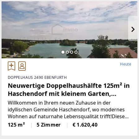
Heute
DOPPELHAUS 2490 EBENFURTH
Neuwertige Doppelhaushälfte 125m² in
Haschendorf mit kleinem Garten,
Balkon und Seezugang
Willkommen in Ihrem neuen Zuhause in der
idyllischen Gemeinde Haschendorf, wo modernes
Wohnen auf naturnahe Lebensqualität trifft!Diese
neuwertige Doppelhaushälfte bietet Ihnen auf
125 m²
5 Zimmer
€ 1.620,40
großzügigen 125 m² eine harmonische Kombination
aus Komfort, Stil