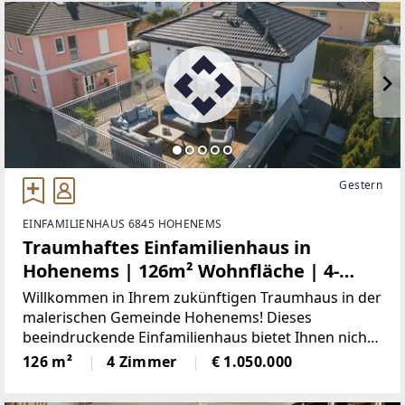
Gestern
EINFAMILIENHAUS 6845 HOHENEMS
Traumhaftes Einfamilienhaus in
Hohenems | 126m² Wohnfläche | 4-
Zimmer | 2 Terrassen mit 100m²
Willkommen in Ihrem zukünftigen Traumhaus in der
Gesamtfläche | moderne Einrichtung |
malerischen Gemeinde Hohenems! Dieses
beeindruckende Einfamilienhaus bietet Ihnen nicht
großes Carport
nur eine hochwertige Ausstattung, sondern auch
126 m²
4 Zimmer
€ 1.050.000
einen Lebensstil, der keine Wünsche offenlässt.Mit
einer großzügigen