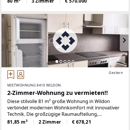
80 m²
3 Zimmer
€ 570.000
Innsbrucks überzeugt. Auf ca. 81 m²
Wohnnutzfläche bietet diese Einheit das ideale
Gestern
MIETWOHNUNG 8410 WILDON
2-Zimmer-Wohnung zu vermieten!!
Diese stilvolle 81 m² große Wohnung in Wildon
verbindet modernen Wohnkomfort mit innovativer
Technik. Die großzügige Raumaufteilung,
hochwertige Ausstattung sowie intelligente
81,85 m²
2 Zimmer
€ 678,21
Smarthome-Funktionen machen dieses Mietobjekt