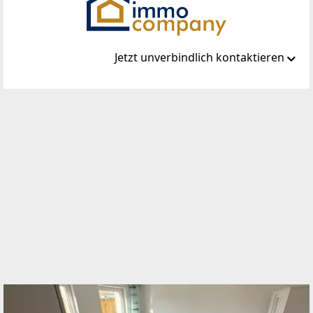
Jetzt unverbindlich kontaktieren
Standort
Steinabrücklerstraße 44
2752 Wöllersdorf
TELEFON
02633 42 306
WEBSITE
http://www.immo-company.at
EMAIL
office@immo-company.at