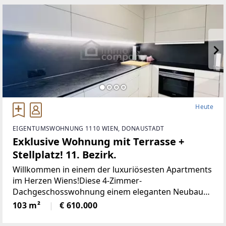
Heute
EIGENTUMSWOHNUNG 1110 WIEN, DONAUSTADT
Exklusive Wohnung mit Terrasse +
Stellplatz! 11. Bezirk.
Willkommen in einem der luxuriösesten Apartments
im Herzen Wiens!Diese 4-Zimmer-
Dachgeschosswohnung einem eleganten Neubau
im Herzen des 11.Die wunderschöne Wohnung mit
103 m²
€ 610.000
einer Fläche von 105 m2 verfügt über folgende
Aufteilung: