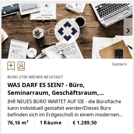
die Bedürfnisse
Gestern
BÜRO 2700 WIENER NEUSTADT
WAS DARF ES SEIN? - Büro,
Seminarraum, Geschäftsraum,
Therapieraum...
IHR NEUES BÜRO WARTET AUF SIE - die Bürofläche
kann individuell gestaltet werden!Dieses Büro
befinden sich im Erdgeschoß in einem modernen
Wohnhaus. Das Haus wurde 2018 komplett
76,16 m²
1 Räume
€ 1.289,50
generalsaniert und auf neuesten Stand gebracht.