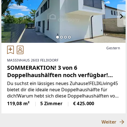
Gestern
MASSIVHAUS 2603 FELIXDORF
SOMMERAKTION! 3 von 6
Doppelhaushälften noch verfügbar!
Haus 3.0 mit Keller in Felixdorf zu
Du suchst ein lässiges neues Zuhause!FELIXLiving45
verkaufen!
bietet dir die ideale neue Doppelhaushälfte für
dich!Warum hebt sich diese Doppelhaushälften von
Anderen ab?Aktuell verfügbare Einheiten:45a - Haus
119,08 m²
5 Zimmer
€ 425.000
1: Verfügbar45a - Haus 2:
Weiter