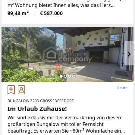
m² Wohnung bietet Ihnen alles, was das Herz
begehrt – Komfort, Stil und eine unschlagbare
99,48 m²
€ 587.000
Lage. Die Wohnung besticht durch eine
durchdachte Raumaufteilung
Heute
BUNGALOW 2203 GROSSEBERSDORF
Im Urlaub Zuhause!
Wir sind exklusiv mit der Vermarktung von diesem
großartigen Bungalow mit toller Fernsicht
beauftragt.Es erwarten Sie ~80m² Wohnfläche eine