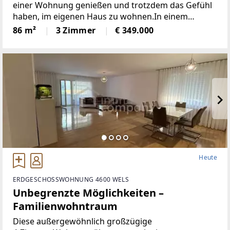
einer Wohnung genießen und trotzdem das Gefühl
haben, im eigenen Haus zu wohnen.In einem
Wohnhaus mit nur vier Parteien befindet sich diese
86 m²
3 Zimmer
€ 349.000
durchdacht geplante 3-Zimmer-Wohnung, die mit
Heute
ERDGESCHOSSWOHNUNG 4600 WELS
Unbegrenzte Möglichkeiten –
Familienwohntraum
Diese außergewöhnlich großzügige