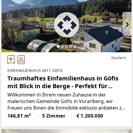
Gestern
EINFAMILIENHAUS 6811 GÖFIS
Traumhaftes Einfamilienhaus in Göfis
mit Blick in die Berge - Perfekt für
Familien
Willkommen in Ihrem neuen Zuhause in der
malerischen Gemeinde Göfis in Vorarlberg, wir
freuen uns Ihnen die Immobilie exklusiv anbieten zu
dürfen und stehen gerne für eine Begehung zur
146,81 m²
5 Zimmer
€ 1.200.000
Verfügung. Die Lage des Domizils stellt eine