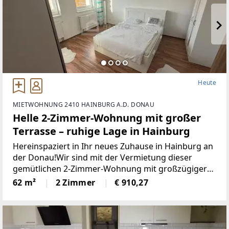
Heute
MIETWOHNUNG 2410 HAINBURG A.D. DONAU
Helle 2-Zimmer-Wohnung mit großer
Terrasse – ruhige Lage in Hainburg
Hereinspaziert in Ihr neues Zuhause in Hainburg an
der Donau!Wir sind mit der Vermietung dieser
gemütlichen 2-Zimmer-Wohnung mit großzügiger
Terrasse beauftragt. Die Wohnung überzeugt durch
62 m²
2 Zimmer
€ 910,27
eine praktische Raumaufteilung, helle Räume und
eine