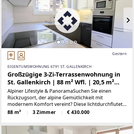
Gestern
EIGENTUMSWOHNUNG 6791 ST. GALLENKIRCH
Großzügige 3-Zi-Terrassenwohnung in
St. Gallenkirch | 88 m² Wfl. | 20,5 m²
Panorama-Südwestterrasse mit
Alpiner Lifestyle & PanoramaSuchen Sie einen
Bergblick | 2 TG-Stellplätze |
Rückzugsort, der alpine Gemütlichkeit mit
modernem Komfort vereint? Diese lichtdurchflutete
Fußbodenheizung
3-Zimmer-Wohnung im 1. Obergeschoss bietet
88 m²
3 Zimmer
€ 430.000
Ihnen genau das. In einer gepflegten, kleinen
Wohnanlage mit