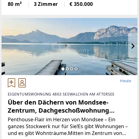
gemütliche Wohlfühlatmosphäre. _Auch ideal als
80 m²
3 Zimmer
€ 350.000
Ferien- oder Wochenendsitz geeignet._Begleiten
Heute
EIGENTUMSWOHNUNG 4863 SEEWALCHEN AM ATTERSEE
Über den Dächern von Mondsee-
Zentrum, Dachgeschoßwohnung
127m², 5Zimmer,
Penthouse-Flair im Herzen von Mondsee – Ein
ganzes Stockwerk nur für Sie!Es gibt Wohnungen –
und es gibt Wohnträume.Mitten im Zentrum von