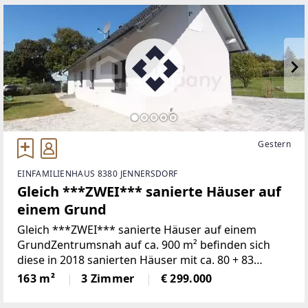
Modern, smart und
Gestern
EINFAMILIENHAUS 8380 JENNERSDORF
Gleich ***ZWEI*** sanierte Häuser auf
einem Grund
Gleich ***ZWEI*** sanierte Häuser auf einem
GrundZentrumsnah auf ca. 900 m² befinden sich
diese in 2018 sanierten Häuser mit ca. 80 + 83
m².Das Haupthaus teilt sich auf in 3 Zimmer, Küche
163 m²
3 Zimmer
€ 299.000
mit Essplatz, Bad, WC extra.Das „Gästehaus“