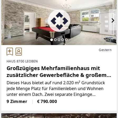
Gestern
HAUS 8700 LEOBEN
Großzügiges Mehrfamilienhaus mit
zusätzlicher Gewerbefläche & großem
Garten in Leoben-Göss
Dieses Haus bietet auf rund 2.020 m² Grundstück
jede Menge Platz für Familienleben und Wohnen
unter einem Dach. Zwei separate Eingänge
ermöglichen die Nutzung als zwei Wohneinheiten.
9 Zimmer
€ 790.000
Insgesamt stehen 9 Zimmer, 3 Bäder, 4 WCs, ein
großer Keller und 6 Autoabstellplätze