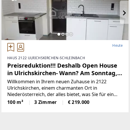
Heute
HAUS 2122 ULRICHSKIRCHEN-SCHLEINBACH
Preisreduktion!!! Deshalb Open House
in Ulrichskirchen- Wann? Am Sonntag,
den 16.08. von 09.00- 12.00!!! Bitte um
Willkommen in Ihrem neuen Zuhause in 2122
Anmeldung für Adresse- Anfrage
Ulrichskirchen, einem charmanten Ort in
Niederösterreich, der alles bietet, was Sie für ein
senden- Danke, ich freue mich auf Sie!!!
komfortables und ruhiges Leben benötigen. Dieses
100 m²
3 Zimmer
€ 219.000
räumlich gut angelegte Haus ist die perfekte
Gelegenheit für Familien,