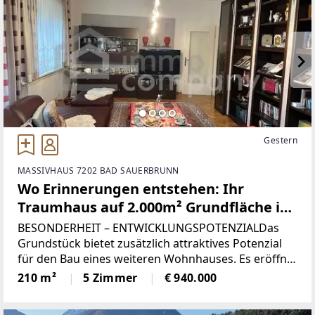
Gestern
MASSIVHAUS 7202 BAD SAUERBRUNN
Wo Erinnerungen entstehen: Ihr
Traumhaus auf 2.000m² Grundfläche im
Burgenland!
BESONDERHEIT – ENTWICKLUNGSPOTENZIALDas
Grundstück bietet zusätzlich attraktives Potenzial
für den Bau eines weiteren Wohnhauses. Es eröffnet
interessante Perspektiven für Wohnen von mehrere
210 m²
5 Zimmer
€ 940.000
Generationen auf einem Grundstück. Willkommen