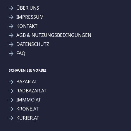
ÜBER UNS
IMPRESSUM
KONTAKT
SUCHAGENT ANLEGEN FÜR DIE
AGB & NUTZUNGSBEDINGUNGEN
AKTUELLEN SUCHKRITERIEN
DATENSCHUTZ
Immo-Company Haas & Urban Immobilien GmbH
FAQ
Treffer verfeinern
Ich stimme der Verarbeitung meiner Daten, wie
SCHAUEN SIE VORBEI
in den
Datenschutzbestimmungen
beschrieben,
BAZAR.AT
zu.
RADBAZAR.AT
IMMMO.AT
KRONE.AT
KURIER.AT
Suchagent anlegen
Jetzt Suchagent anlegen