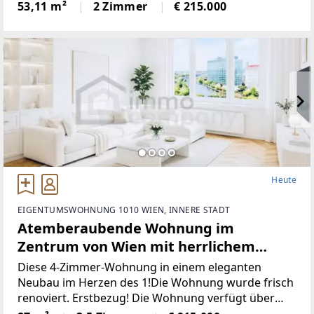
erwarten Sie helle und freundliche Zimmer, die eine
53,11 m²
2 Zimmer
€ 215.000
angenehme Atmosphäre zum rundum
Heute
EIGENTUMSWOHNUNG 1010 WIEN, INNERE STADT
Atemberaubende Wohnung im
Zentrum von Wien mit herrlichem
Panoramablick! 1. Bezirk. U1
Diese 4-Zimmer-Wohnung in einem eleganten
Neubau im Herzen des 1!Die Wohnung wurde frisch
renoviert. Erstbezug! Die Wohnung verfügt über
eine hervorragende Aufteilung, die es Ihnen