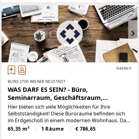
besonders attraktiv für alle,
Gestern
BÜRO 2700 WIENER NEUSTADT
WAS DARF ES SEIN? - Büro,
Seminarraum, Geschäftsraum,
Therapieraum...
Hier bieten sich viele Möglichkeiten für Ihre
Selbstständigkeit! Diese Büroräume befinden sich
im Erdgeschoß in einem modernen Wohnhaus. Das
Haus wurde 2018 komplett generalsaniert und auf
65,35 m²
1 Räume
€ 786,65
neuesten Stand gebracht. Modern, smart und auf