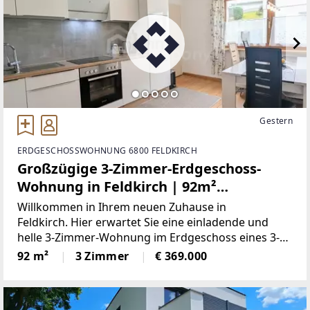
Gestern
ERDGESCHOSSWOHNUNG 6800 FELDKIRCH
Großzügige 3-Zimmer-Erdgeschoss-
Wohnung in Feldkirch | 92m²
Wohnfläche | 3-Zimmer | Garage mit
Willkommen in Ihrem neuen Zuhause in
Montagegrube | Gemeinschaftsgarten
Feldkirch. Hier erwartet Sie eine einladende und
helle 3-Zimmer-Wohnung im Erdgeschoss eines 3-
- Perfekt für Familien oder Paare!
Parteien Mehrfamilienhauses, die Sie sofort
92 m²
3 Zimmer
€ 369.000
begeistern wird. Mit einer großzügigen Wohnfläche
von 92m² ist die Immobilie