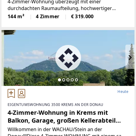
4‑Zimmer‑Wohnung überzeugt mit einer
durchdachten Raumaufteilung, hochwertiger
Ausstattung und vielseitigen
144 m²
4 Zimmer
€ 319.000
Nutzungsmöglichkeiten. Ob als Zuhause für die
Familie, mit Platz für Homeoffice oder als solide
Kapitalanlage.Die
Heute
EIGENTUMSWOHNUNG 3500 KREMS AN DER DONAU
4-Zimmer-Wohnung in Krems mit
Balkon, Garage, großen Kellerabteil
und Fußbodenheizung mit Ausblick auf
Willkommen in der WACHAU/Stein an der
Donau!!!Diese 4-Zimmer WOHNUNG mit einem ca.