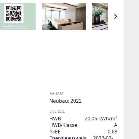
BAUART
Neubau: 2022
ENERGIE
HWB
20,06 kWh/m²
HWB-Klasse
A
fGEE
0,68
Energieausweis
2032-02-