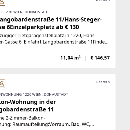
E 1220 WIEN, DONAUSTADT
Langobardenstraße 11/Hans-Steger-
e 6Einzelparkplatz ab € 130
ügiger Tiefgaragenstellplatz in 1220, Hans-
r-Gasse 6, Einfahrt Langobardenstraße 11Finden
och mehr attraktive Liegenschaften
www.IMMOcontract.at
11,04 m²
€ 146,57
p://www.immocontract.at/]IMMO einen Besuch
Infrastruktur
Gestern
NWOHNUNG 1220 WIEN, DONAUSTADT
kon-Wohnung in der
gobardenstraße 11
ne 2-Zimmer-Balkon-
ung: Raumaufteilung:Vorraum, Bad, WC,