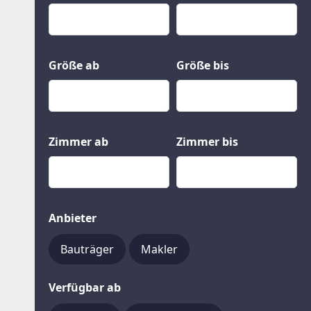
Kauf
Gewerbeobjekte
Miete
Grund und Boden
Mietkauf
Kleinobjekte
Größe ab
Größe bis
Zimmer ab
Zimmer bis
Anbieter
Bauträger
Makler
Verfügbar ab