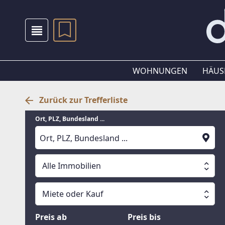
WOHNUNGEN
HÄUS
Zurück zur Trefferliste
Ort, PLZ, Bundesland ...
Alle Immobilien
Alle Immobilien
Miete oder Kauf
Suche läuft
Wohnungen
Miete oder Kauf
Preis ab
Preis bis
Häuser