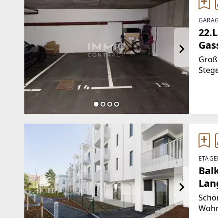
GARAG
22.
Gass
Großz
Stege
Sie n
auf 
[htt
wert.
ETAGE
Bal
Lan
Schö
Wohn