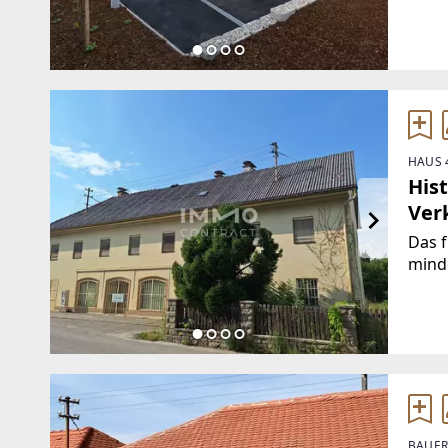
Wohn
möbli
Wuns
HAUS 
His
Ver
Das 
minde
dass
in di
Gemis
1929
BAUER