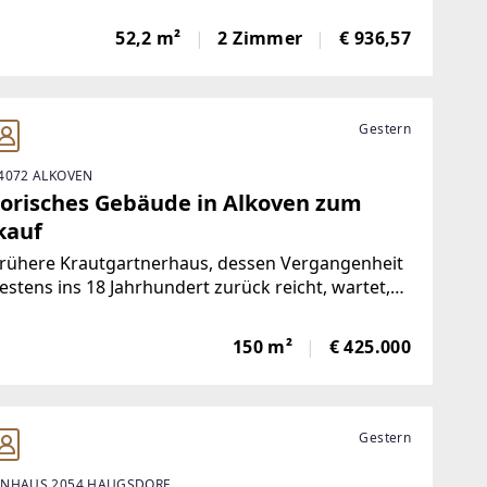
küche, Schlafzimmer, BalkonKüche
ertKellerabteil Von Vormieterin können auf
52,2 m²
2 Zimmer
€ 936,57
ch Möbel direkt abgelöst werden! Garagenplatz
Gestern
4072 ALKOVEN
torisches Gebäude in Alkoven zum
kauf
frühere Krautgartnerhaus, dessen Vergangenheit
stens ins 18 Jahrhundert zurück reicht, wartet,
 es aus dem Dornröschenschlaf geweckt wird.Bis
e 1970-er Jahre befand sich ein
150 m²
€ 425.000
chtwarengeschäft in diesem Objekt, das bis
Gestern
NHAUS 2054 HAUGSDORF