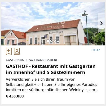
AUSSERGEWÖHNLICHE GARTENHAUS VEREINT
RUHE, PRIVATSPHÄRE
Heute
GASTRONOMIE 7473 HANNERSDORF
GASTHOF - Restaurant mit Gastgarten
im Innenhof und 5 Gästezimmern
Verwirklichen Sie sich Ihren Traum von
SelbständigkeitHier haben Sie Ihr eigenes Paradies
inmitten der südburgenländischen Weinidylle, am
Fuße des Hannerberges.Gasthaus,
€ 438.000
Frühstückspension, Zimmervermietung,
Vermarktung von Selbstangebautem.Das