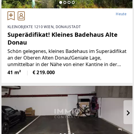
Heute
KLEINOBJEKTE 1210 WIEN, DONAUSTADT
Superädifikat! Kleines Badehaus Alte
Donau
Schön gelegenes, kleines Badehaus im Superädifikat
an der Oberen Alten Donau!Geniale Lage,
unmittelbar in der Nähe von einer Kantine in der
schönes Essen und Getränke in ansprechendem
41 m²
€ 219.000
Ambiente genossen werden können.ca.30m zur
Alten Donau