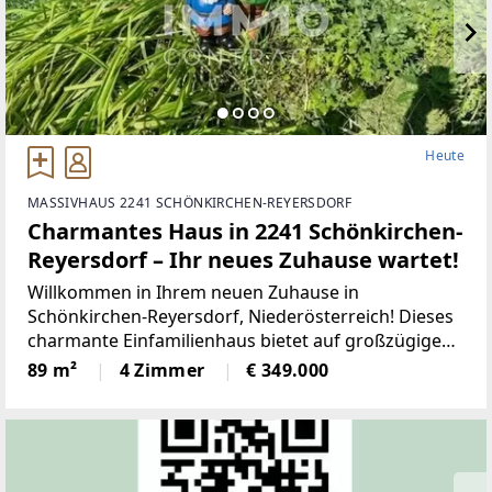
Heute
MASSIVHAUS 2241 SCHÖNKIRCHEN-REYERSDORF
Charmantes Haus in 2241 Schönkirchen-
Reyersdorf – Ihr neues Zuhause wartet!
Willkommen in Ihrem neuen Zuhause in
Schönkirchen-Reyersdorf, Niederösterreich! Dieses
charmante Einfamilienhaus bietet auf großzügigen
89 m² Wohnfläche genügend Platz für die ganze
89 m²
4 Zimmer
€ 349.000
Familie. Hier verbinden sich Wohnkomfort und eine
ideale Lage zu einer