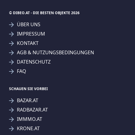
© DIBEO.AT - DIE BESTEN OBJEKTE 2026
ÜBER UNS
IMPRESSUM
KONTAKT
SUCHAGENT ANLEGEN FÜR DIE
AGB & NUTZUNGSBEDINGUNGEN
AKTUELLEN SUCHKRITERIEN
DATENSCHUTZ
IMMOcontract Immobilien Vermittlung GmbH
FAQ
Treffer verfeinern
Ich stimme der Verarbeitung meiner Daten, wie
SCHAUEN SIE VORBEI
in den
Datenschutzbestimmungen
beschrieben,
BAZAR.AT
zu.
RADBAZAR.AT
IMMMO.AT
KRONE.AT