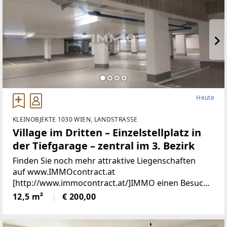
Heute
KLEINOBJEKTE 1030 WIEN, LANDSTRASSE
Village im Dritten – Einzelstellplatz in
der Tiefgarage – zentral im 3. Bezirk
Finden Sie noch mehr attraktive Liegenschaften
auf www.IMMOcontract.at
[http://www.immocontract.at/]IMMO einen Besuch
wert.Infrastruktur / EntfernungenGesundheitArzt
12,5 m²
€ 200,00
<500mApotheke <1.000mKlinik
<1.000mKrankenhaus