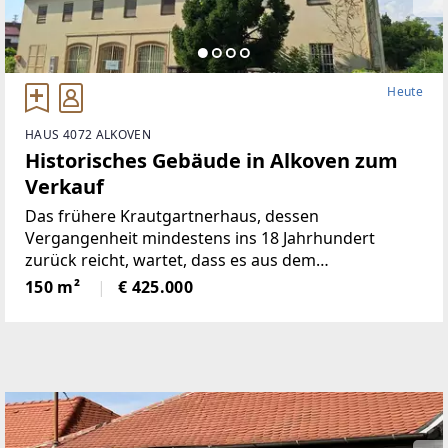
Heute
HAUS 4072 ALKOVEN
Historisches Gebäude in Alkoven zum
Verkauf
Das frühere Krautgartnerhaus, dessen
Vergangenheit mindestens ins 18 Jahrhundert
zurück reicht, wartet, dass es aus dem
Dornröschenschlaf geweckt wird.Bis in die 1970-er
150 m²
€ 425.000
Jahre befand sich ein Gemischtwarengeschäft in
diesem Objekt, das bis 1929