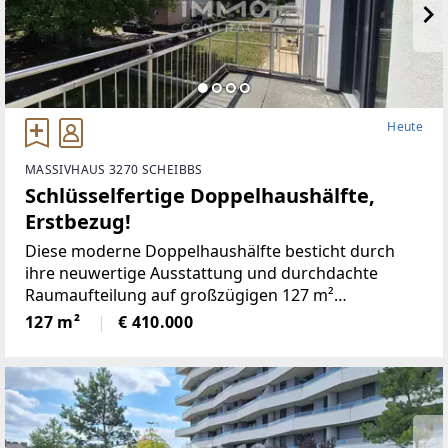
Heute
MASSIVHAUS 3270 SCHEIBBS
Schlüsselfertige Doppelhaushälfte,
Erstbezug!
Diese moderne Doppelhaushälfte besticht durch
ihre neuwertige Ausstattung und durchdachte
Raumaufteilung auf großzügigen 127 m²
Wohnfläche.Das Liegenschaft verfügt über 4 helle
127 m²
€ 410.000
Zimmer, die vielseitig nutzbar sind – perfekt für
Familien, Paare