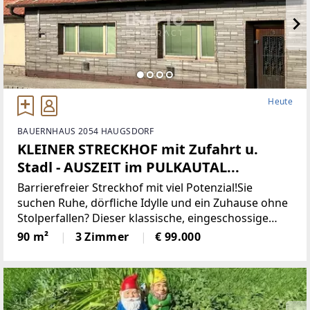
Heute
BAUERNHAUS 2054 HAUGSDORF
KLEINER STRECKHOF mit Zufahrt u.
Stadl - AUSZEIT im PULKAUTAL...
Barrierefreier Streckhof mit viel Potenzial!Sie
suchen Ruhe, dörfliche Idylle und ein Zuhause ohne
Stolperfallen? Dieser klassische, eingeschossige
Streckhof im nördlichen Weinviertel (Raum
90 m²
3 Zimmer
€ 99.000
Haugsdorf) bietet auf ca. 90 m² Wohnfläche alles,
was