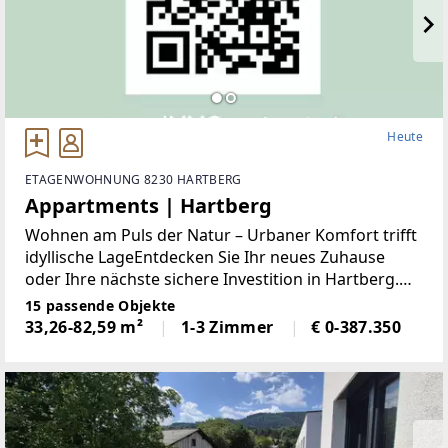
Heute
ETAGENWOHNUNG 8230 HARTBERG
Appartments | Hartberg
Wohnen am Puls der Natur – Urbaner Komfort trifft
idyllische LageEntdecken Sie Ihr neues Zuhause
oder Ihre nächste sichere Investition in Hartberg.
Dieses exklusive Neubauprojekt vereint das Beste
15 passende Objekte
aus zwei Welten: die unmittelbare Nähe zum
33,26-82,59 m²
1-3 Zimmer
€ 0-387.350