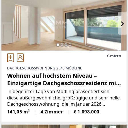
Gestern
DACHGESCHOSSWOHNUNG 2340 MÖDLING
Wohnen auf höchstem Niveau –
Einzigartige Dachgeschossresidenz mit
Dachterrasse und Panoramablick
In begehrter Lage von Mödling präsentiert sich
diese außergewöhnliche, großzügige und sehr helle
Dachgeschosswohnung, die im Januar 2026
fertiggestellt wurde. Die Wohnung bietet mit 141 m²
141,05 m²
4 Zimmer
€ 1.098.000
Wohnfläche, Balkon und Terrassen, durchdachter
Raumaufteilung