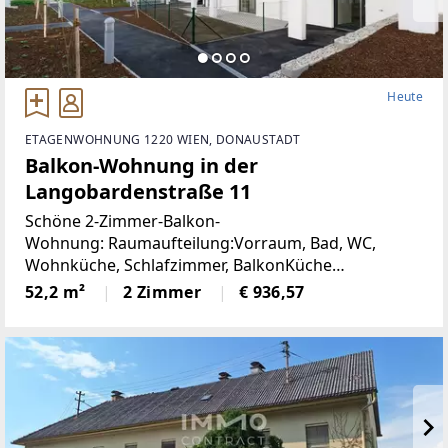
Heute
ETAGENWOHNUNG 1220 WIEN, DONAUSTADT
Balkon-Wohnung in der
Langobardenstraße 11
Schöne 2-Zimmer-Balkon-
Wohnung: Raumaufteilung:Vorraum, Bad, WC,
Wohnküche, Schlafzimmer, BalkonKüche
möbliertKellerabteil Von Vormieterin können auf
52,2 m²
2 Zimmer
€ 936,57
Wunsch Möbel direkt abgelöst
werden! Garagenplatz