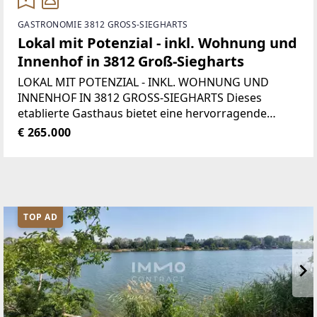
GASTRONOMIE 3812 GROSS-SIEGHARTS
Lokal mit Potenzial - inkl. Wohnung und
Innenhof in 3812 Groß-Siegharts
LOKAL MIT POTENZIAL - INKL. WOHNUNG UND
INNENHOF IN 3812 GROSS-SIEGHARTS Dieses
etablierte Gasthaus bietet eine hervorragende
Gelegenheit für Gastronomen, Investoren oder
€ 265.000
Unternehmer, die ein bestehendes Lokal
weiterführen oder ein
TOP AD