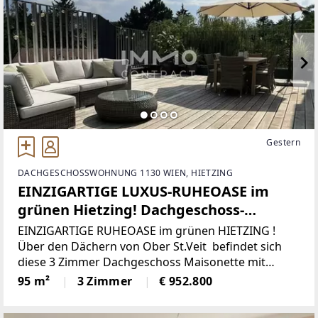
Gestern
DACHGESCHOSSWOHNUNG 1130 WIEN, HIETZING
EINZIGARTIGE LUXUS-RUHEOASE im
grünen Hietzing! Dachgeschoss-
Maisonette- Terrasse als ERSTBEZUG !
EINZIGARTIGE RUHEOASE im grünen HIETZING !
Über den Dächern von Ober St.Veit befindet sich
diese 3 Zimmer Dachgeschoss Maisonette mit
herrlicher Aussicht und ruhiger Terrasse. Höchste
95 m²
3 Zimmer
€ 952.800
Lebens- und Wohnqualität empfinden Sie bereits im