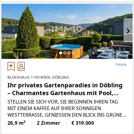
Willkommen
Heute
BLOCKHAUS 1190 WIEN, DÖBLING
Ihr privates Gartenparadies in Döbling
– Charmantes Gartenhaus mit Pool,
Sonnenterrasse & traumhaftem
STELLEN SIE SICH VOR, SIE BEGINNEN IHREN TAG
Ausblick!
MIT EINEM KAFFEE AUF IHRER SONNIGEN
WESTTERRASSE, GENIESSEN DEN BLICK INS GRÜNE
UND LASSEN DEN ABEND BEI EINEM SPRUNG IN
26,9 m²
2 Zimmer
€ 319.000
DEN EIGENEN POOL AUSKLINGEN. DIESES