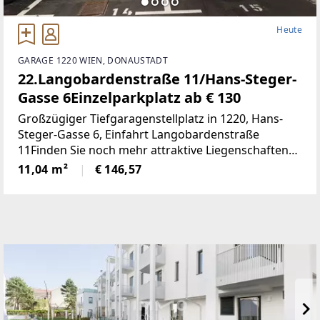
Heute
GARAGE 1220 WIEN, DONAUSTADT
22.Langobardenstraße 11/Hans-Steger-
Gasse 6Einzelparkplatz ab € 130
Großzügiger Tiefgaragenstellplatz in 1220, Hans-
Steger-Gasse 6, Einfahrt Langobardenstraße
11Finden Sie noch mehr attraktive Liegenschaften
auf www.IMMOcontract.at
11,04 m²
€ 146,57
[http://www.immocontract.at/]IMMO einen Besuch
wert.Infrastruktur