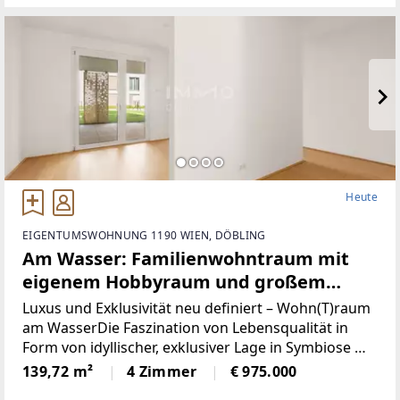
möchten.AusstattungHeller
Heute
EIGENTUMSWOHNUNG 1190 WIEN, DÖBLING
Am Wasser: Familienwohntraum mit
eigenem Hobbyraum und großem
Eigengarten
Luxus und Exklusivität neu definiert – Wohn(T)raum
am WasserDie Faszination von Lebensqualität in
Form von idyllischer, exklusiver Lage in Symbiose mit
Wohntraum, der den höchsten Ansprüchen genügt,
139,72 m²
4 Zimmer
€ 975.000
wird hier perfekt zur Vollendung gebracht.