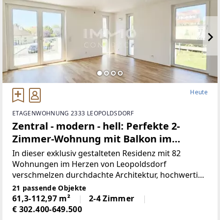
Heute
ETAGENWOHNUNG 2333 LEOPOLDSDORF
Zentral - modern - hell: Perfekte 2-
Zimmer-Wohnung mit Balkon im
Erstbezug in grüner Anlage
In dieser exklusiv gestalteten Residenz mit 82
Wohnungen im Herzen von Leopoldsdorf
verschmelzen durchdachte Architektur, hochwertige
Materialien und großzügige Außenbereiche zu
21 passende Objekte
einem einzigartigen Wohnambiente.Bei der
61,3-112,97 m²
2-4 Zimmer
Konzeptionierung der Einheiten
€ 302.400-649.500