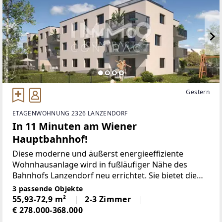
Gestern
ETAGENWOHNUNG 2326 LANZENDORF
In 11 Minuten am Wiener
Hauptbahnhof!
Diese moderne und äußerst energieeffiziente
Wohnhausanlage wird in fußläufiger Nähe des
Bahnhofs Lanzendorf neu errichtet. Sie bietet die
perfekte Kombination aus einer optimalen
3 passende Objekte
Anbindung an das öffentliche Verkehrsnetz und
55,93-72,9 m²
2-3 Zimmer
einer ruhigen, erholsamen
€ 278.000-368.000