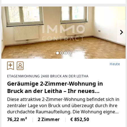
Heute
ETAGENWOHNUNG 2460 BRUCK AN DER LEITHA
Geräumige 2-Zimmer-Wohnung in
Bruck an der Leitha – Ihr neues
Zuhause!
Diese attraktive 2-Zimmer-Wohnung befindet sich in
zentraler Lage von Bruck und überzeugt durch ihre
durchdachte Raumaufteilung. Die Wohnung eignet
sich ideal für Singles oder Paare, die urbanes
76,22 m²
2 Zimmer
€ 852,50
Wohnen mit hoher Lebensqualität verbinden