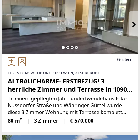
Gestern
EIGENTUMSWOHNUNG 1090 WIEN, ALSERGRUND
ALTBAUCHARME- ERSTBEZUG! 3
herrliche Zimmer und Terrasse in 1090
Wien !
In einem gepflegten Jahrhundertwendehaus Ecke
Nussdorfer Straße und Währinger Gürtel wurde
diese 3 Zimmer Wohnung mit Terrasse komplett
umgebaut und hochwertig ausgestattet.Sie können
80 m²
3 Zimmer
€ 570.000
einziehen und glücklich sein- es wurde an alles
gedacht.Im