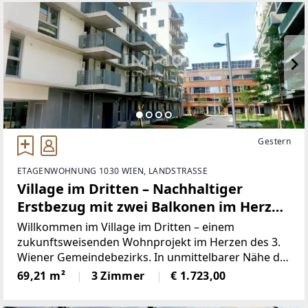
Gestern
ETAGENWOHNUNG 1030 WIEN, LANDSTRASSE
Village im Dritten – Nachhaltiger
Erstbezug mit zwei Balkonen im Herzen
der Landstraße
Willkommen im Village im Dritten – einem
zukunftsweisenden Wohnprojekt im Herzen des 3.
Wiener Gemeindebezirks. In unmittelbarer Nähe der
Landstraßer Hauptstraße vereint dieses moderne
69,21 m²
3 Zimmer
€ 1.723,00
Quartier urbanes Wohnen, Nachhaltigkeit und
höchste Lebensqualität.Das