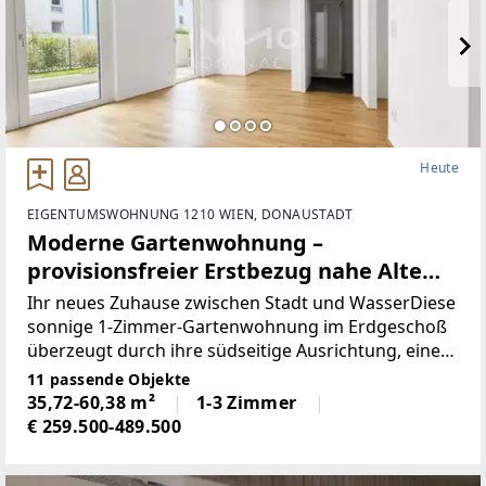
Heute
EIGENTUMSWOHNUNG 1210 WIEN, DONAUSTADT
Moderne Gartenwohnung –
provisionsfreier Erstbezug nahe Alte
Donau & U1
Ihr neues Zuhause zwischen Stadt und WasserDiese
sonnige 1-Zimmer-Gartenwohnung im Erdgeschoß
überzeugt durch ihre südseitige Ausrichtung, eine
durchdachte Raumaufteilung und den privaten
11 passende Objekte
Außenbereich. Bereits der großzügige Vorraum
35,72-60,38 m²
1-3 Zimmer
bietet ein
€ 259.500-489.500