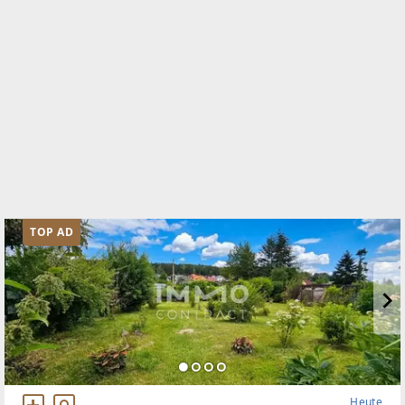
Schnirchgasse 17
1030 Wien, Landstraße
TELEFON
01/8900800
WEBSITE
http://www.IMMOcontract.at
EMAIL
office@IMMOcontract.at
TOP AD
Heute