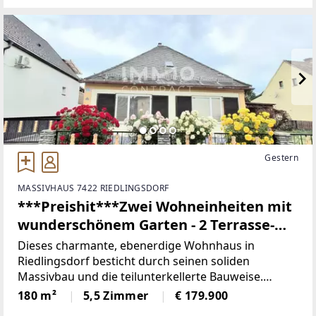
Gestern
MASSIVHAUS 7422 RIEDLINGSDORF
***Preishit***Zwei Wohneinheiten mit
wunderschönem Garten - 2 Terrasse-
Ihr Rückzugsort zum Wohlfühlen!
Dieses charmante, ebenerdige Wohnhaus in
Riedlingsdorf besticht durch seinen soliden
Massivbau und die teilunterkellerte Bauweise.
Ursprünglich ein kleines Wohnhaus aus der 1900,
180 m²
5,5 Zimmer
€ 179.900
wurde es im Jahr 1971 um einen modernen Zubau