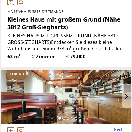
MASSIVHAUS 3813 DIETMANNS
Kleines Haus mit großem Grund (Nähe
3812 Groß-Siegharts)
KLEINES HAUS MIT GROSSEM GRUND (NÄHE 3812
GROSS-SIEGHARTS)Entdecken Sie dieses kleine
Wohnhaus auf einem 938 m² großem Grundstück in
ruhiger Lage in Dietmanns. Ob als Hauptwohnsitz,
63 m²
2 Zimmer
€ 79.000
Zweitwohnsitz für zwei Personen oder
Vermietungsimmobilie – hier
TOP AD
Heute