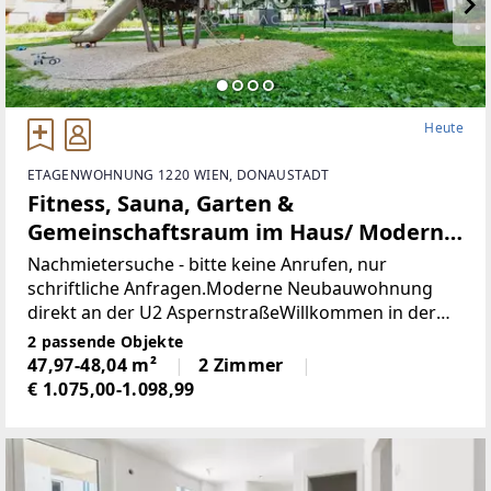
Heute
ETAGENWOHNUNG 1220 WIEN, DONAUSTADT
Fitness, Sauna, Garten &
Gemeinschaftsraum im Haus/ Moderne
2-Zimmer-Wohnung mit Balkon nahe U2
Nachmietersuche - bitte keine Anrufen, nur
Aspernstraße
schriftliche Anfragen.Moderne Neubauwohnung
direkt an der U2 AspernstraßeWillkommen in der
Wohnanlage "5in22" in Wien-Donaustadt, wo Sie
2 passende Objekte
modernes Wohnen mit erstklassiger Infrastruktur
47,97-48,04 m²
2 Zimmer
genießen!
€ 1.075,00-1.098,99