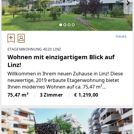
Heute
ETAGENWOHNUNG 4020 LINZ
Wohnen mit einzigartigem Blick auf
Linz!
Willkommen in Ihrem neuen Zuhause in Linz! Diese
neuwertige, 2019 erbaute Etagenwohnung bietet
Ihnen modernes Wohnen auf ca. 75,47 m²
Wohnfläche und insgesamt ca. 89,35 m² Nutzfläche.
75,47 m²
3 Zimmer
€ 1.219,00
Die Immobilie befindet sich im 8. Geschoss der
"LENAUTERRASSEN". Sie