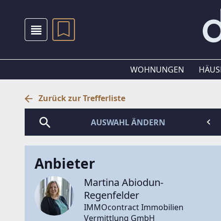
WOHNUNGEN
HÄUS
Zurück zur Trefferliste
AUSWAHL ÄNDERN
Anbieter
Martina Abiodun-
Regenfelder
IMMOcontract Immobilien
Vermittlung GmbH