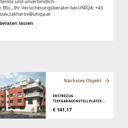
tenlos und unverbindlich.
, BSc., Ihr Versicherungsberater bei UNIQA: +43
islav.zakharov@uniqa.at
 beraten lassen
Nächstes Objekt
ERSTBEZUG -
TIEFGARAGENSTELLPLÄTZE:
TOP-ANGEBOT IN JEDLESEE !
€ 141,17