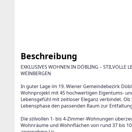
Beschreibung
EXKLUSIVES WOHNEN IN DÖBLING – STILVOLLE L
WEINBERGEN
GENT ANLEGEN FÜR DIE AKTUELLEN
RITERIEN
In guter Lage im 19. Wiener Gemeindebezirk Döbl
Wohnprojekt mit 45 hochwertigen Eigentums- u
n
Etagenwohnung
Lebensgefühl mit zeitloser Eleganz verbindet. Ob S
Lebensphase den passenden Raum zur Entfaltung
ter wird viele Treffer erzeugen. Bitte setzen Sie weitere Filter
erfeinern
Die stilvollen 1- bis 4-Zimmer-Wohnungen überzeu
Wohnräume und Wohnflächen von rund 37 bis 100 
Ihre E-Mail-Adresse und wir informieren Sie, sobald wir 
angenehme Lic..