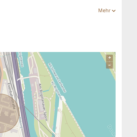
Mehr
egen
+
–