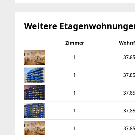
Weitere Etagenwohnungen
Zimmer
Wohnf
1
37,8
1
37,8
1
37,8
1
37,8
1
37,8