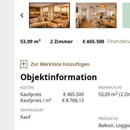
Finanzier
53,09 m²
2 Zimmer
€ 465.500
Zur Merkliste hinzufügen
Objektinformation
KOSTEN
WOHNFLÄCHE
2
Kaufpreis
€ 465.500
53,09 m
(2 Z
Kaufpreis / m²
€ 8.768,13
VERTRAGSART
Kauf
FREIFLÄCHE
Balkon
,
Loggi