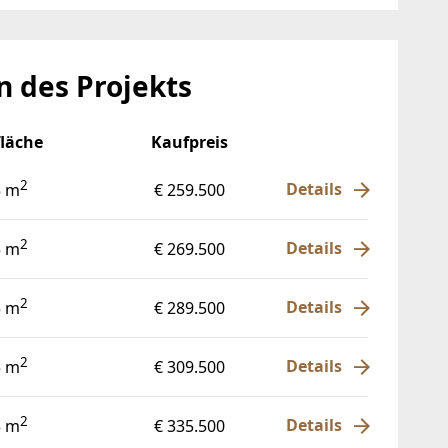
 des Projekts
läche
Kaufpreis
2
Details
5 m
€ 259.500
2
Details
5 m
€ 269.500
2
Details
5 m
€ 289.500
2
Details
5 m
€ 309.500
2
Details
5 m
€ 335.500