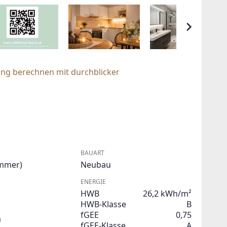
ung berechnen mit durchblicker
BAUART
immer)
Neubau
ENERGIE
HWB
26,2 kWh/m²
HWB-Klasse
B
fGEE
0,75
a
fGEE-Klasse
A