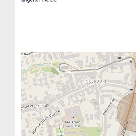
neue Angebote haben!
timme der Verarbeitung meiner Daten, wie in den
nschutzbestimmungen
beschrieben, zu.
Suchagent anl
ANBIETER KONTAKTIEREN