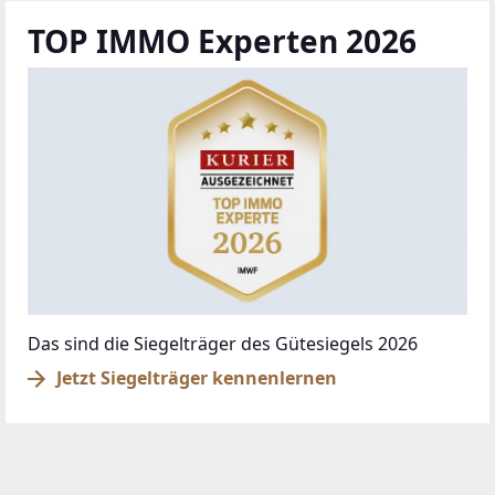
© DIBEO.AT - DIE BESTEN OBJEKTE 2026
ÜBER UNS
IMPRESSUM
KONTAKT
AGB & NUTZUNGSBEDINGUNGEN
DATENSCHUTZ
FAQ
SCHAUEN SIE VORBEI
BAZAR.AT