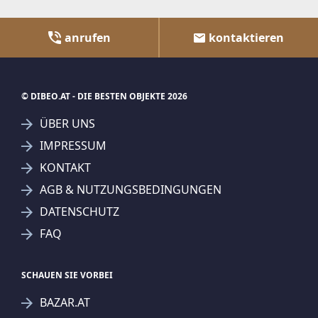
RADBAZAR.AT
IMMMO.AT
KRONE.AT
KURIER.AT
SUCHAGENT ANLEGEN FÜR DIE
AKTUELLEN SUCHKRITERIEN
Wohnungen
Dieser Filter wird viele Treffer erzeugen. Bitte setzen
Sie weitere Filter!
Treffer verfeinern
Ich stimme der Verarbeitung meiner Daten, wie
in den
Datenschutzbestimmungen
beschrieben,
zu.