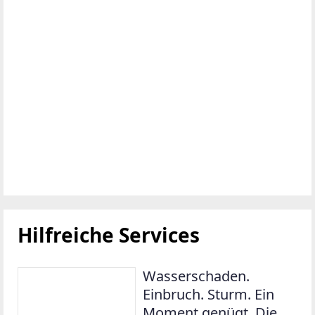
maßgeschneiderte
Lösungen, die zu deinem
Leben passen.
Kostenloser
Polizzencheck: wir prüfen
deine bestehende
Absicherung – kostenlos
und unverbindlich.
Vladislav Zakharov, BSc.,
Ihr Versicherungsberater
bei UNIQA: +43 664
2377565,
vladislav.zakharov@uniqa.
at
Jetzt unverbindlich beraten
lassen