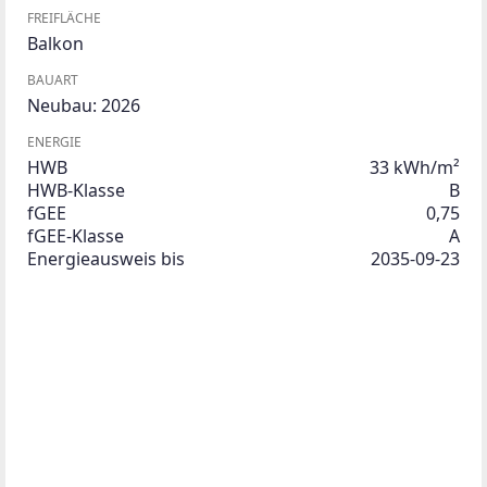
FREIFLÄCHE
Balkon
BAUART
Neubau: 2026
ENERGIE
HWB
33 kWh/m²
HWB-Klasse
B
fGEE
0,75
fGEE-Klasse
A
Energieausweis bis
2035-09-23
Beschreibung
WOHNEN in Abschlagsnähe zu GOLF, WEIN und 
KULTUR