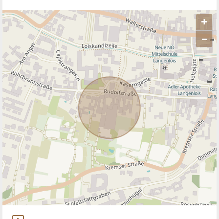
Doris Schneider-Hiesberger
IMMOcontract Immobilien Vermittlung
GmbH
TELEFON
+43 664 81 9...
Diese und 2.331 weitere Anzeigen des
Anbieters