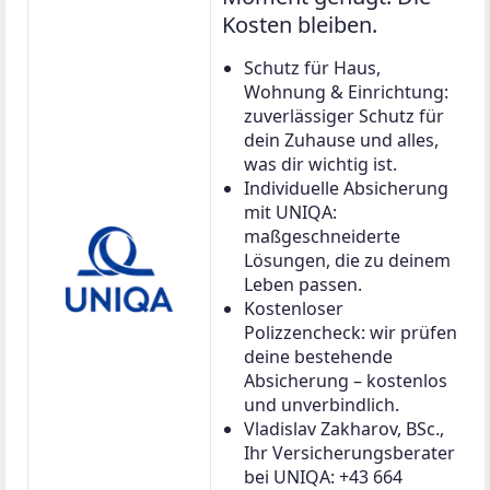
Weiter zu
Top-Investment mit Extra-Plus: Neubau-2-Zimmer
mit Balkon und Gratis-Küche
Wohnung in 1140 Wien, Penzing
47 m²
2 Zimmer
€ 337.900
Weitere
Eigentumswohnungen des
Projekts
ZIMMER
WOHNFLÄCHE
KAUFPREIS
2
2
36,24 m
€ 174.000