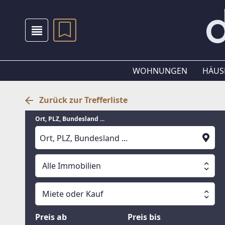
WOHNUNGEN
HÄUS
Zurück zur Trefferliste
Ort, PLZ, Bundesland ...
Alle Immobilien
Alle Immobilien
Miete oder Kauf
Suche läuft
Wohnungen
Miete oder Kauf
Preis ab
Preis bis
Häuser