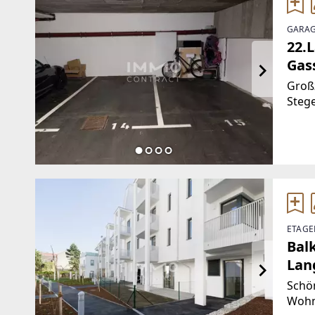
GARAG
22.
Gass
Großz
Stege
Sie n
auf 
[htt
wert.
ETAGE
Bal
Lan
Schö
Wohn