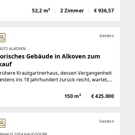
küche, Schlafzimmer, BalkonKüche
ertKellerabteil Von Vormieterin können auf
52,2 m²
2 Zimmer
€ 936,57
ch Möbel direkt abgelöst werden! Garagenplatz
Gestern
4072 ALKOVEN
torisches Gebäude in Alkoven zum
kauf
frühere Krautgartnerhaus, dessen Vergangenheit
stens ins 18 Jahrhundert zurück reicht, wartet,
 es aus dem Dornröschenschlaf geweckt wird.Bis
e 1970-er Jahre befand sich ein
150 m²
€ 425.000
chtwarengeschäft in diesem Objekt, das bis
Gestern
NHAUS 2054 HAUGSDORF