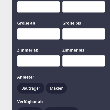
Kauf
Gewerbeobjekte
Miete
Grund und Boden
Mietkauf
Kleinobjekte
Größe ab
Größe bis
Zimmer ab
Zimmer bis
Anbieter
Bauträger
Makler
Verfügbar ab