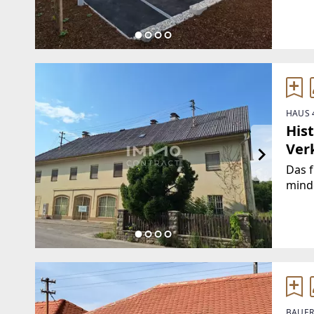
Wohn
möbli
Wuns
HAUS 
His
Ver
Das 
minde
dass
in di
Gemis
1929
BAUER