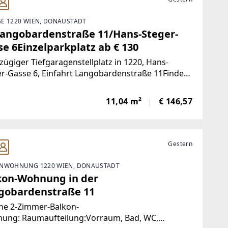
E 1220 WIEN, DONAUSTADT
Langobardenstraße 11/Hans-Steger-
e 6Einzelparkplatz ab € 130
ügiger Tiefgaragenstellplatz in 1220, Hans-
r-Gasse 6, Einfahrt Langobardenstraße 11Finden
och mehr attraktive Liegenschaften
www.IMMOcontract.at
11,04 m²
€ 146,57
p://www.immocontract.at/]IMMO einen Besuch
Infrastruktur
Gestern
NWOHNUNG 1220 WIEN, DONAUSTADT
kon-Wohnung in der
gobardenstraße 11
ne 2-Zimmer-Balkon-
ung: Raumaufteilung:Vorraum, Bad, WC,