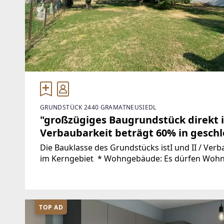
GRUNDSTÜCK 2440 GRAMATNEUSIEDL
"großzügiges Baugrundstück direkt i
Verbaubarkeit beträgt 60% in gesch
Die Bauklasse des Grundstücks istI und II / Ver
im Kerngebiet * Wohngebäude: Es dürfen Wohngebäude errichtet werden, sofern sie sich
harmonisch in das Ortsbild einfügen. *
TOP AD