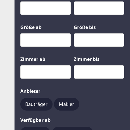
Kauf
Gewerbeobjekte
Miete
Grund und Boden
Mietkauf
Kleinobjekte
Größe ab
Größe bis
Zimmer ab
Zimmer bis
Anbieter
Bauträger
Makler
Verfügbar ab