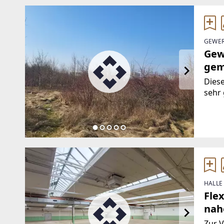
GEWER
Gew
gem
Diese
sehr 
Ost. 
direk
einge
ausg
HALLE
Fle
nah
Zur V