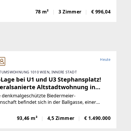
e wunderschöne, modernisierte und zentral
hbare 3 Zimmer Wohnung.Sie liegt im 3.Stock
78 m²
3 Zimmer
€ 996,04
Lift. Die Wohnung wurde 2014 generalsaniert,
Heute
TUMSWOHNUNG 1010 WIEN, INNERE STADT
-Lage bei U1 und U3 Stephansplatz!
eralsanierte Altstadtwohnung in
er, stiller innerstädtischer
e denkmalgeschützte Biedermeier-
gängerzone!
nschaft befindet sich in der Ballgasse, einer
n, stillen Fußgängerzone mitten im Herzen der
r Innenstadt, die ein
93,46 m²
4,5 Zimmer
€ 1.490.000
rkenswertes Ensemble aus
phinischen Wohnhäusern aufweist. 1772/73