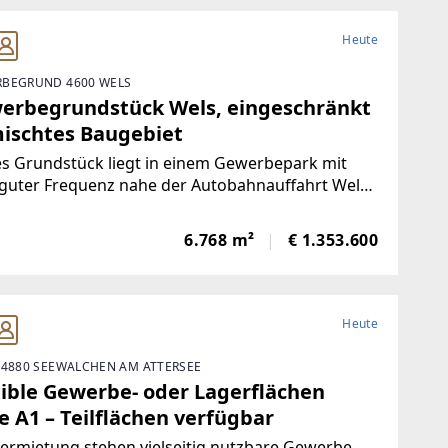
Heute
BEGRUND 4600 WELS
erbegrundstück Wels, eingeschränkt
ischtes Baugebiet
s Grundstück liegt in einem Gewerbepark mit
guter Frequenz nahe der Autobahnauffahrt Wels-
Viele namhafte Unternehmen befinden sich in
ter Nachbarschaft.Die Fläche ist als "MB" -
6.768 m²
€ 1.353.600
schränkt gemischtes Baugebiet -
ewiesen.Für
Heute
 4880 SEEWALCHEN AM ATTERSEE
xible Gewerbe- oder Lagerflächen
e A1 – Teilflächen verfügbar
ermietung stehen vielseitig nutzbare Gewerbe-