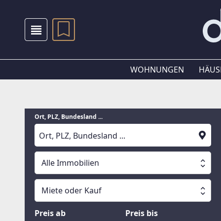
WOHNUNGEN
HÄUS
Ort, PLZ, Bundesland ...
Alle Immobilien
Alle Immobilien
Miete oder Kauf
Suche läuft
Wohnungen
Miete oder Kauf
Preis ab
Preis bis
Häuser