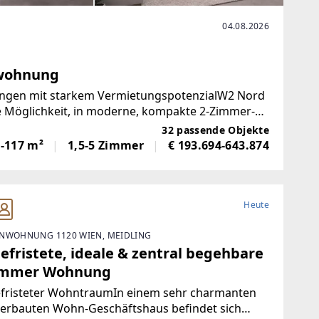
04.08.2026
rwohnung
gen mit starkem VermietungspotenzialW2 Nord
ve Möglichkeit, in moderne, kompakte 2-Zimmer-
zu investieren.Die
32 passende Objekte
1-117 m²
1,5-5 Zimmer
€ 193.694-643.874
Heute
NWOHNUNG 1120 WIEN, MEIDLING
efristete, ideale & zentral begehbare
immer Wohnung
fristeter WohntraumIn einem sehr charmanten
 erbauten Wohn-Geschäftshaus befindet sich