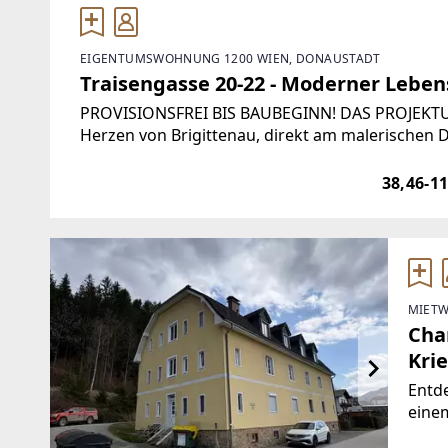
EIGENTUMSWOHNUNG 1200 WIEN, DONAUSTADT
Traisengasse 20-22 - Moderner Lebe
PROVISIONSFREI BIS BAUBEGINN! DAS PROJE
Herzen von Brigittenau, direkt am malerischen Do
Wohnprojekt Traisengasse 20–22. Der moderne
38,46-1
MIETW
Cha
Krie
Entde
einem
Krieg