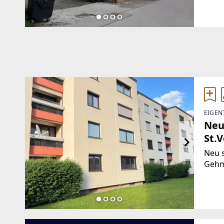
Brut
wurd
EIGEN
Neu
St.V
Neu 
Gehm
Sonne
Grün
Kinde