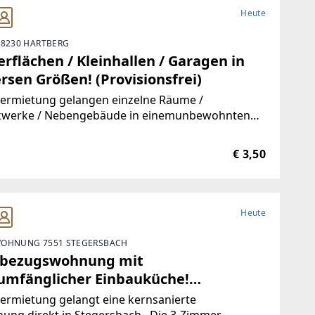
Heute
 8230 HARTBERG
rflächen / Kleinhallen / Garagen in
rsen Größen! (Provisionsfrei)
Vermietung gelangen einzelne Räume /
kwerke / Nebengebäude in einemunbewohnten
ude.Durch die hervorragende Trennbarkeit der
ichkeiten, stehen Ihnen Größen vonca. 10 m² bis
€ 3,50
00 m² zur Verfügung.Aufgrund der
Heute
OHNUNG 7551 STEGERSBACH
tbezugswohnung mit
lumfänglicher Einbauküche!
visionsfrei)
ermietung gelangt eine kernsanierte