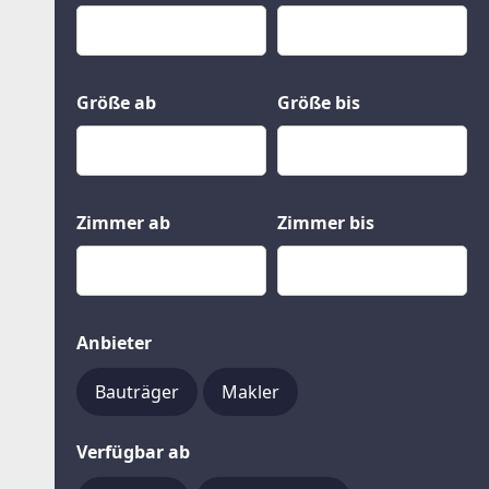
Kauf
Gewerbeobjekte
Miete
Grund und Boden
Mietkauf
Kleinobjekte
Größe ab
Größe bis
Zimmer ab
Zimmer bis
Anbieter
Bauträger
Makler
Verfügbar ab