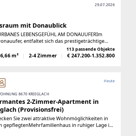
29.07.2026
nsraum mit Donaublick
KTURBANES LEBENSGEFÜHL AM DONAUUFERIm
nauufer, entfaltet sich das prestigeträchtige
 Neubau beeindruckt
113 passende Objekte
16,66 m²
2-4 Zimmer
€ 247.200-1.352.800
Heute
OHNUNG 8670 KRIEGLACH
rmantes 2-Zimmer-Apartment in
glach (Provisionsfrei)
cken Sie zwei attraktive Wohnmöglichkeiten in
 gepflegtenMehrfamilienhaus in ruhiger Lage in
lach.Wohnung 1 – Sofort bezugsfertig | ca. 480 €