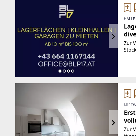
HALLE
Lage
dive
Zur 
Stoc
Gebä
Räuml
ca. 1
MIETW
Ers
vol
(Pro
Zur V