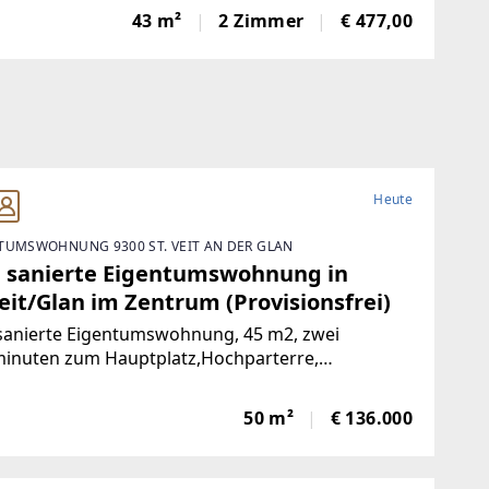
toFrisch und wie neu: Diese 43 m² große Wohnung
43 m²
2 Zimmer
€ 477,00
e komplett saniert. NeueKüche,
Heute
TUMSWOHNUNG 9300 ST. VEIT AN DER GLAN
 sanierte Eigentumswohnung in
eit/Glan im Zentrum (Provisionsfrei)
sanierte Eigentumswohnung, 45 m2, zwei
inuten zum Hauptplatz,Hochparterre,
nlage, nach Süden ausgerichtet mit Blick ins
e, mangelangt über nur 4 Stufen in die Wohnung,
50 m²
€ 136.000
rgarten, Volksschule,Mittelschule, Gymnasium,