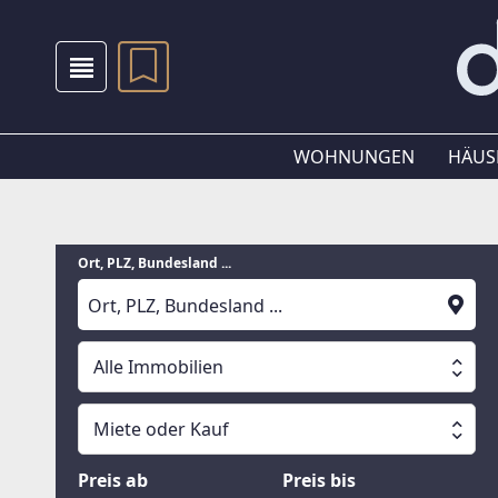
WOHNUNGEN
HÄUS
Ort, PLZ, Bundesland ...
Alle Immobilien
Alle Immobilien
Miete oder Kauf
Suche läuft
Wohnungen
Miete oder Kauf
Preis ab
Preis bis
Häuser