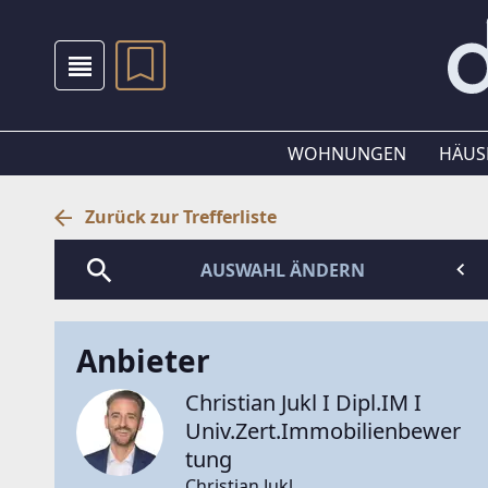
WOHNUNGEN
HÄUS
Zurück zur Trefferliste
AUSWAHL ÄNDERN
Anbieter
Christian Jukl I Dipl.IM I
Univ.Zert.Immobilienbewer
tung
Christian Jukl