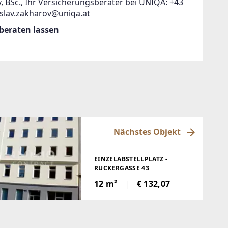
, BSc., Ihr Versicherungsberater bei UNIQA: +43
islav.zakharov@uniqa.at
 beraten lassen
Nächstes Objekt
EINZELABSTELLPLATZ -
RUCKERGASSE 43
12 m²
€ 132,07