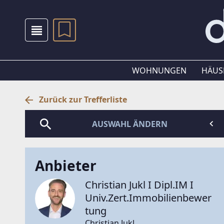
WOHNUNGEN
HÄUS
Zurück zur Trefferliste
AUSWAHL ÄNDERN
Anbieter
Christian Jukl I Dipl.IM I
Univ.Zert.Immobilienbewer
tung
Christian Jukl