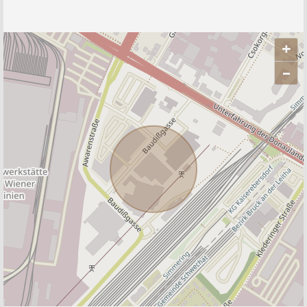
+
–
ANBIETER KONTAKTIEREN