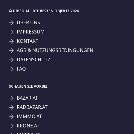
© DIBEO.AT - DIE BESTEN OBJEKTE 2026
SUCHAGENT ANLEGEN FÜR DIE
ÜBER UNS
AKTUELLEN SUCHKRITERIEN
IMPRESSUM
Gewerbeobjekte
Büro
KONTAKT
Dieser Filter wird viele Treffer erzeugen. Bitte setzen
AGB & NUTZUNGSBEDINGUNGEN
Sie weitere Filter!
DATENSCHUTZ
Treffer verfeinern
FAQ
Ich stimme der Verarbeitung meiner Daten, wie
in den
Datenschutzbestimmungen
beschrieben,
SCHAUEN SIE VORBEI
zu.
BAZAR.AT
RADBAZAR.AT
IMMMO.AT
KRONE.AT
Suchagent anlegen