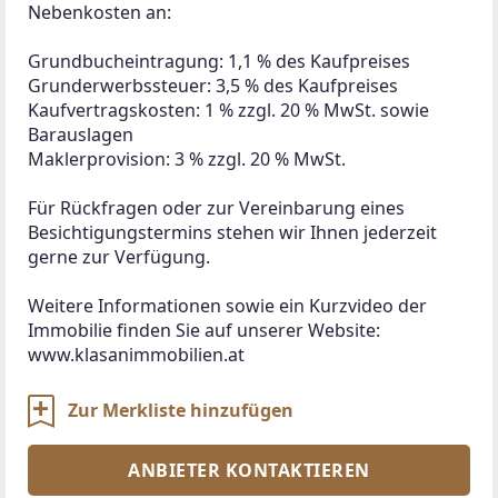
TELEFON
00436643...
Diese und 87 weitere Anzeigen des Anbieters