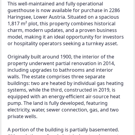
is largely self-sustaining, making this an 
exceptionally attractive income-generating 
investment.
In summary:
A turnkey hospitality business with stable income, 
solid structure, and future development potential – 
perfect for investors or buyers looking to step into 
a low-maintenance, revenue-generating enterprise. 
Further details available upon request.
Zusatzinformationen
Immobilienbewertung und Verkaufsangebot

Möchten Sie den aktuellen Marktwert Ihrer 
Immobilie ermitteln oder sind Sie auf der Suche 
nach einer passenden Immobilie? Wir bieten Ihnen 
eine unverbindliche und detaillierte Wertermittlung 
an und präsentieren Ihnen gerne diese Immobilie 