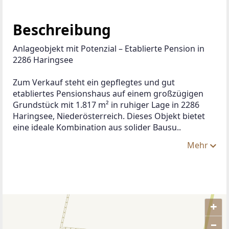
Lage
Straudorf 8 in 2286 Haringsee liegt in einem 
ruhigen Ortsteil der Marktgemeinde Haringsee im 
Bezirk Gänserndorf, Niederösterreich. Die Lage 
verbindet ländliche Idylle mit guter Erreichbarkeit: 
Die Wiener Stadtgrenze ist nur rund 20 km 
entfernt, der Bahnhof Marchegg mit 
Direktverbindung nach Wien etwa 15 Autominuten. 
Auch die Slowakei liegt mit rund 60 km in 
erreichbarer Nähe.
Im nahegelegenen Hauptort Haringsee (ca. 2 km) 
finden sich alle wichtigen Einrichtungen des 