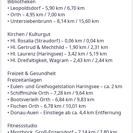
• Dr. Hofer, Leopoldsdorf – 6,13 km / 7,77 km
• Dr. Blufstein, Lassee – 8,09 km / 11,08 km
Fachärzte
• Dr. Gindl, Orth – 5,29 km / 7,41 km
Ausstattung
Investment Property with Potential – Established 
Guesthouse in 2286 Haringsee, Austria
This well-maintained and fully operational 
guesthouse is now available for purchase in 2286 
Haringsee, Lower Austria. Situated on a spacious 
1,817 m² plot, this property combines historical 
charm, modern updates, and a proven business 
model, making it an ideal opportunity for investors 
or hospitality operators seeking a turnkey asset.
Originally built around 1900, the interior of the 