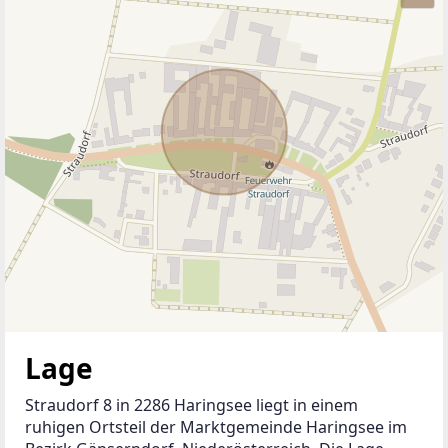
täglichen Bedarfs – Supermarkt mit Postpartner, 
Bank, Bäckerei, Arztpraxis sowie Gasthäuser. Die 
Umgebung bietet vielfältige Freizeitmöglichkeiten: 
Rad- und Wanderwege, der Nationalpark Donau-
Auen sowie beliebte Ausflugsziele wie die Eulen- 
und Greifvogelstation Haringsee oder die 
Schifffahrtsmühle Orth. Kulturelle Highlights sind 
die Pfarrkirche Hl. Laurenz in Haringsee und die 
Filialkirche Hl. Rosalia in Straudorf.
Eine Bushaltestelle mit Verbindungen nach 
Gänserndorf, Orth an der Donau und Flughafen 
Wien ist in wenigen Gehminuten erreichbar.
Genauere Informationen:
Nahversorgung
Metzgerei
• Neumayer, Orth/Donau – 5,09 km / 7,14 km