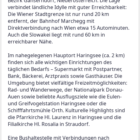
Supermarkt
• Nah & Frisch, Kopfstetten – 5,81 km / 7,21 km
• Penny, Orth/Donau – 5,08 km / 7,89 km
• Billa, Orth/Donau – 5,06 km / 8,62 km
Banken & Post
Banken
• Raiffeisen, Kopfstetten – 5,99 km / 6,39 km
• Raiffeisenbank, Leopoldsdorf – 5,89 km / 6,61 km
• Volksbank Marchfeld, Leopoldsdorf – 5,91 km / 
6,81 km
Post
• Postpartner, Kopfstetten – 5,84 km / 6,65 km
• Post Söser, Orth/Donau – 5,17 km / 7,22 km
• Postpartner, Lassee – 7,36 km / 9,87 km
Tankstelle & Trafik
Tankstellen (Genol)
• Wagram – 2,41 km / 2,73 km