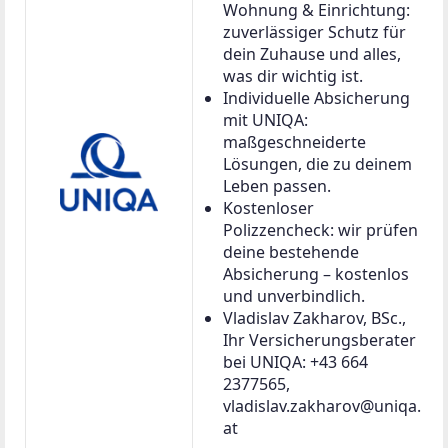
Einfamilienhaus in Heidenreichstein, 4 Zimmer,
105m², sanierungsbedürftig, Top Preis!
Haus in 3860 Heidenreichstein
105 m²
4 Zimmer
€ 149.000
Virtuelle Besichtigung
Video De
Info Video
Video KR
360-Grad-Tour
Video