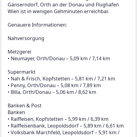
• Orth – 4,40 km / 6,28 km
• Andlersdorf – 5,31 km / 9,57 km
Trafik
• Cvrkal, Leopoldsdorf – 5,88 km / 6,88 km
• Kirchenberg, Kopfstetten – 5,71 km / 7,06 km
• Krupan, Orth – 5,08 km / 7,94 km
Gastronomie & Snacks
Restaurant
• Wernhart, Haringsee – 3,46 km / 5,22 km
• Binder, Orth – 5,27 km / 7,48 km
Pizza/Snacks
• Würsteluni – 5,87 km / 6,66 km
• Pizzeria Alfonso, Orth – 5,07 km / 7,12 km
• Monte Christo – 5,99 km / 7,56 km
Café/Eis
• Müller & Gartner – 5,87 km / 6,90 km