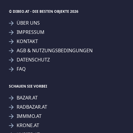
KURIER.AT
SUCHAGENT ANLEGEN FÜR DIE
AKTUELLEN SUCHKRITERIEN
Häuser
Einfamilienhaus
Dieser Filter wird viele Treffer erzeugen. Bitte setzen
Sie weitere Filter!
Treffer verfeinern
Ich stimme der Verarbeitung meiner Daten, wie
in den
Datenschutzbestimmungen
beschrieben,
zu.
Suchagent anlegen