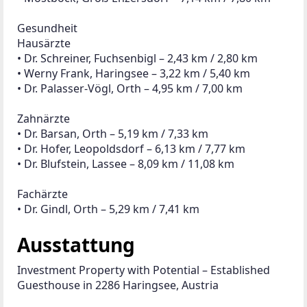
property underwent partial renovation in 2014, 
including upgrades to bathrooms and interior 
walls. The estate comprises three separate 
buildings: two are heated by individual gas heating 
systems, while the third, constructed in 2019, is 
equipped with an energy-efficient air-source heat 
pump. The land is fully developed, featuring 
electricity, water, sewer connection, gas, and two 
private wells.
A portion of the building is partially basemented. 
Although the roof and electrical system have not 
been recently updated, both are currently in 
functional condition. The property is immediately 
available, and the ongoing business can be 
seamlessly transferred to the new owner upon 
signing of the purchase agreement, ensuring 
continuous operation without disruption.
The guesthouse is currently running successfully. 
With minimal management required, the operation 