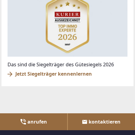
© DIBEO.AT - DIE BESTEN OBJEKTE 2026
ÜBER UNS
IMPRESSUM
KONTAKT
AGB & NUTZUNGSBEDINGUNGEN
DATENSCHUTZ
FAQ
SCHAUEN SIE VORBEI
BAZAR.AT
RADBAZAR.AT
IMMMO.AT
KRONE.AT