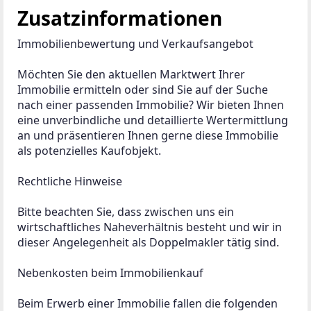
Besichtigungstermins stehen wir Ihnen jederzeit 
gerne zur Verfügung.

Weitere Informationen sowie ein Kurzvideo der 
Immobilie finden Sie auf unserer Website: 
www.klasanimmobilien.at
Zur Merkliste hinzufügen
ANBIETER KONTAKTIEREN
ANBIETER
Katharina Klasan
KLASAN & Partner Immobilien GmbH & Co
KG