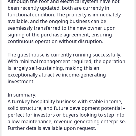
als potenzielles Kaufobjekt.

Rechtliche Hinweise

Bitte beachten Sie, dass zwischen uns ein 
wirtschaftliches Naheverhältnis besteht und wir in 
dieser Angelegenheit als Doppelmakler tätig sind.

Nebenkosten beim Immobilienkauf

Beim Erwerb einer Immobilie fallen die folgenden 
Nebenkosten an:

Grundbucheintragung: 1,1 % des Kaufpreises

Grunderwerbssteuer: 3,5 % des Kaufpreises

Kaufvertragskosten: 1 % zzgl. 20 % MwSt. sowie 
Barauslagen

Maklerprovision: 3 % zzgl. 20 % MwSt.

Für Rückfragen oder zur Vereinbarung eines 