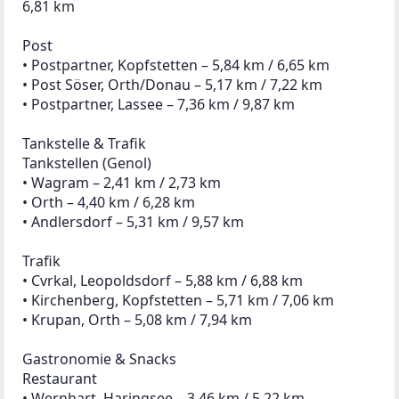
• Treno – 5,14 km / 7,19 km
• Kirchberg Café, Kopfstetten – 5,81 km / 7,21 km
Bars & Weinlokale
• Shamrock Pub – 5,85 km / 6,75 km
• Zur Jausnstubn, Orth – 5,19 km / 8,21 km
• MyWine OG, Untersiebenbrunn – 8,44 km / 15,66 
km
• Weingut Jahner, Wildungsmauer – 9,34 km / 28,73 
km
Kinder & Schulen
Kindergarten
• Fuchsenbigl – 2,01 km / 2,35 km
• Breitstetten – 2,57 km / 2,83 km
• Haringsee – 3,42 km / 5,19 km
Volksschule
• Haringsee – 3,49 km / 5,26 km
• Orth/Donau – 4,84 km / 6,88 km