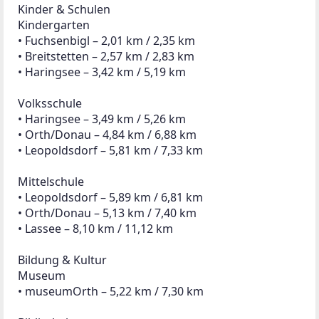
Freizeit & Gesundheit
Freizeitanlagen
• Eulen- und Greifvogelstation Haringsee – ca. 2 km
• Schiffmühle Orth – 7,28 km / 9,64 km
• Bootsverleih Orth – 6,84 km / 9,83 km
• Fischen Orth – 6,78 km / 10,01 km
• Donau-Auen – Einstiege ab ca. 4,4 km Entfernung
Fitnessstudio
• Mostböck, Groß-Enzersdorf – 7,14 km / 7,80 km
Gesundheit
Hausärzte
• Dr. Schreiner, Fuchsenbigl – 2,43 km / 2,80 km
• Werny Frank, Haringsee – 3,22 km / 5,40 km
• Dr. Palasser-Vögl, Orth – 4,95 km / 7,00 km
Zahnärzte
• Dr. Barsan, Orth – 5,19 km / 7,33 km