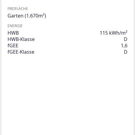
FREIFLÄCHE
Garten
(1.670m²)
ENERGIE
HWB
115 kWh/m²
HWB-Klasse
D
fGEE
1,6
fGEE-Klasse
D
Beschreibung
Anlageobjekt mit Potenzial – Etablierte Pension in 
2286 Haringsee
Zum Verkauf steht ein gepflegtes und gut 
etabliertes Pensionshaus auf einem großzügigen 
Grundstück mit 1.817 m² in ruhiger Lage in 2286 