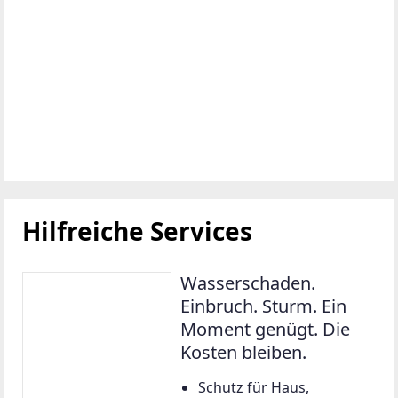
Kostenloser
Polizzencheck: wir prüfen
deine bestehende
Absicherung – kostenlos
und unverbindlich.
Vladislav Zakharov, BSc.,
Ihr Versicherungsberater
bei UNIQA: +43 664
2377565,
vladislav.zakharov@uniqa.
at
Jetzt unverbindlich beraten
lassen
Weiter zu