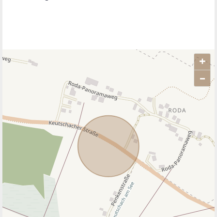
+
–
ANBIETER KONTAKTIEREN