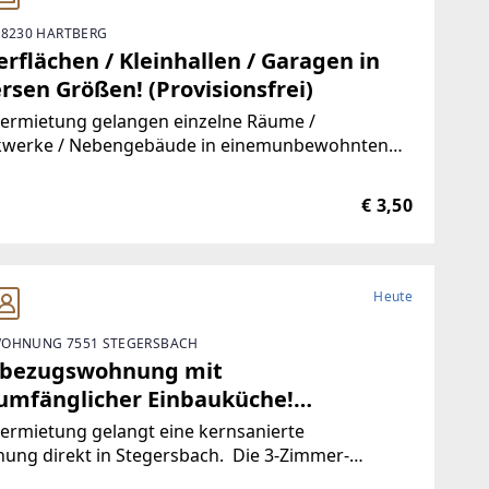
 8230 HARTBERG
rflächen / Kleinhallen / Garagen in
rsen Größen! (Provisionsfrei)
Vermietung gelangen einzelne Räume /
kwerke / Nebengebäude in einemunbewohnten
ude.Durch die hervorragende Trennbarkeit der
ichkeiten, stehen Ihnen Größen vonca. 10 m² bis
€ 3,50
00 m² zur Verfügung.Aufgrund der
Heute
OHNUNG 7551 STEGERSBACH
tbezugswohnung mit
lumfänglicher Einbauküche!
visionsfrei)
ermietung gelangt eine kernsanierte
ung direkt in Stegersbach. Die 3-Zimmer-
ung wurde soeben aufwendig saniert. So wurde