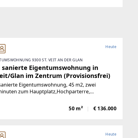
Heute
TUMSWOHNUNG 9300 ST. VEIT AN DER GLAN
 sanierte Eigentumswohnung in
eit/Glan im Zentrum (Provisionsfrei)
sanierte Eigentumswohnung, 45 m2, zwei
inuten zum Hauptplatz,Hochparterre,
nlage, nach Süden ausgerichtet mit Blick ins
e, mangelangt über nur 4 Stufen in die Wohnung,
50 m²
€ 136.000
rgarten, Volksschule,Mittelschule, Gymnasium,
Heute