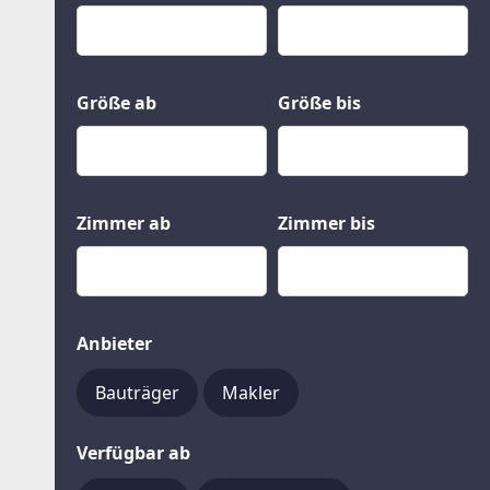
Kauf
Gewerbeobjekte
Miete
Grund und Boden
Mietkauf
Kleinobjekte
Größe ab
Größe bis
Zimmer ab
Zimmer bis
Anbieter
Bauträger
Makler
Verfügbar ab