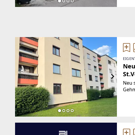
EIGEN
Neu
St.V
Neu 
Gehm
Sonne
Grün
Kinde