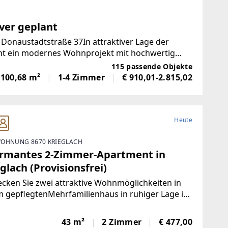
ver geplant
onaustadtstraße 37In attraktiver Lage der
eht ein modernes Wohnprojekt mit hochwertig
t geplanten Wohneinheiten
115 passende Objekte
-100,68 m²
1-4 Zimmer
€ 910,01-2.815,02
Heute
OHNUNG 8670 KRIEGLACH
rmantes 2-Zimmer-Apartment in
glach (Provisionsfrei)
cken Sie zwei attraktive Wohnmöglichkeiten in
 gepflegtenMehrfamilienhaus in ruhiger Lage in
lach.Wohnung 1 – Sofort bezugsfertig | ca. 480 €
toFrisch und wie neu: Diese 43 m² große Wohnung
43 m²
2 Zimmer
€ 477,00
e komplett saniert. NeueKüche,