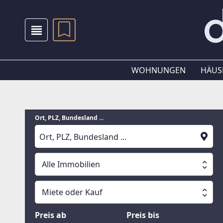
WOHNUNGEN
HÄUS
Ort, PLZ, Bundesland ...
Alle Immobilien
Alle Immobilien
Miete oder Kauf
Suche läuft
Wohnungen
Miete oder Kauf
Preis ab
Preis bis
Häuser