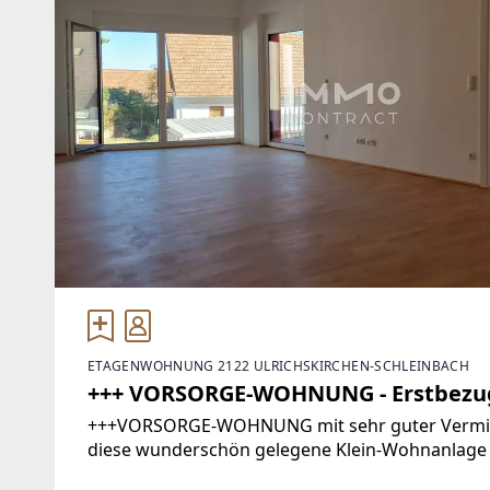
ETAGENWOHNUNG 2122 ULRICHSKIRCHEN-SCHLEINBACH
+++ VORSORGE-WOHNUNG - Erstbezug 
+++VORSORGE-WOHNUNG mit sehr guter Vermiet
diese wunderschön gelegene Klein-Wohnanlage in 
wunderschöne Gartenwohnung besticht durch e