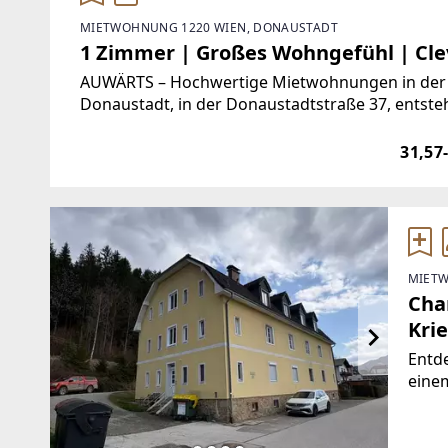
MIETWOHNUNG 1220 WIEN, DONAUSTADT
1 Zimmer | Großes Wohngefühl | Cle
AUWÄRTS – Hochwertige Mietwohnungen in der D
Donaustadt, in der Donaustadtstraße 37, entst
ausgestatteten Mietwohnungen. Die durchdach
31,57
MIETW
Cha
Krie
Entde
einem
Krieg
Brut
wurd