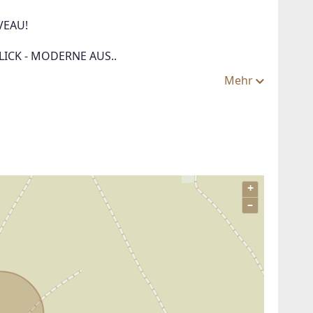
VEAU!
ICK - MODERNE AUS..
Mehr
+
–