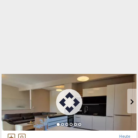
Grabenstraße 178
8010 Graz, 01.Bez.:Innere Stadt
WEBSITE
https://www.remax.at/de/ib/remax-classic-graz
EMAIL
pichler@remax-classic.at
Heute