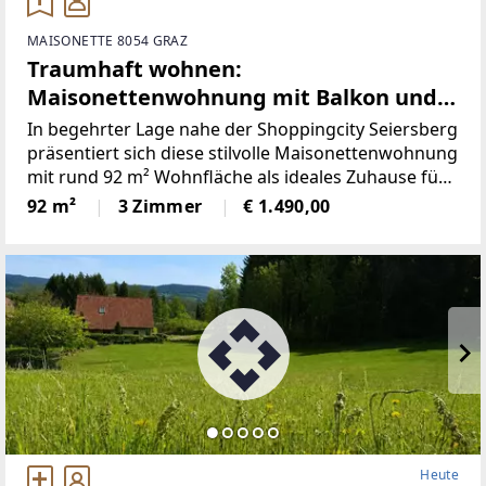
MAISONETTE 8054 GRAZ
Traumhaft wohnen:
Maisonettenwohnung mit Balkon und
Terrasse in sonnig-zentraler Lage
In begehrter Lage nahe der Shoppingcity Seiersberg
präsentiert sich diese stilvolle Maisonettenwohnung
mit rund 92 m² Wohnfläche als ideales Zuhause für
anspruchsvolle Mieter. Die Wohnung befindet sich in
92 m²
3 Zimmer
€ 1.490,00
einer sehr gepflegten und architektonisch
ansprechenden
Heute