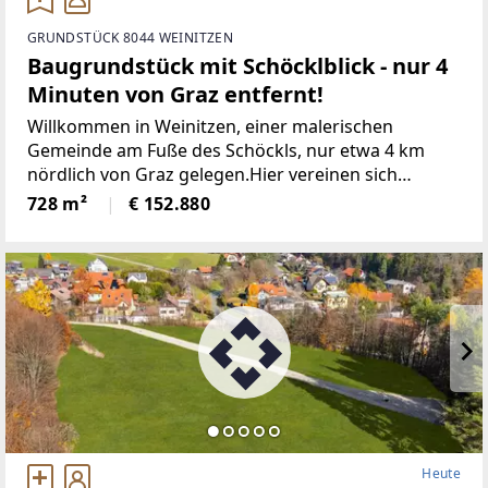
GRUNDSTÜCK 8044 WEINITZEN
Baugrundstück mit Schöcklblick - nur 4
Minuten von Graz entfernt!
Willkommen in Weinitzen, einer malerischen
Gemeinde am Fuße des Schöckls, nur etwa 4 km
nördlich von Graz gelegen.Hier vereinen sich
Genuss, Tradition und Natur zu einer harmonischen
728 m²
€ 152.880
Lebensweise. Weinitzen gehört zum idyllischen
Hügel- und Schöcklland
Heute