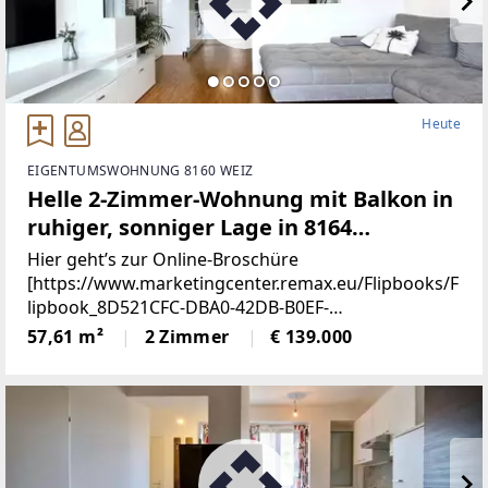
Heute
EIGENTUMSWOHNUNG 8160 WEIZ
Helle 2-Zimmer-Wohnung mit Balkon in
ruhiger, sonniger Lage in 8164
Gutenberg, Nähe Weiz!
Hier geht’s zur Online-Broschüre
[https://www.marketingcenter.remax.eu/Flipbooks/F
lipbook_8D521CFC-DBA0-42DB-B0EF-
9DDED18A0272/mobile/index.php]Ihr neues
57,61 m²
2 Zimmer
€ 139.000
Zuhause in 8164 Gutenberg – sonnig, ruhig & mit
Wohlfühlcharakter Hier