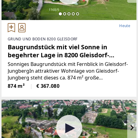
Heute
GRUND UND BODEN 8200 GLEISDORF
Baugrundstück mit viel Sonne in
begehrter Lage in 8200 Gleisdorf-
Jungberg!
Sonniges Baugrundstück mit Fernblick in Gleisdorf-
JungbergIn attraktiver Wohnlage von Gleisdorf-
Jungberg steht dieses ca. 874 m² große
Baugrundstück zum Verkauf. Die Süd-West-
874 m²
€ 367.080
Ausrichtung, der schöne Blick ins Grüne sowie ein
teilweiser Fernblick