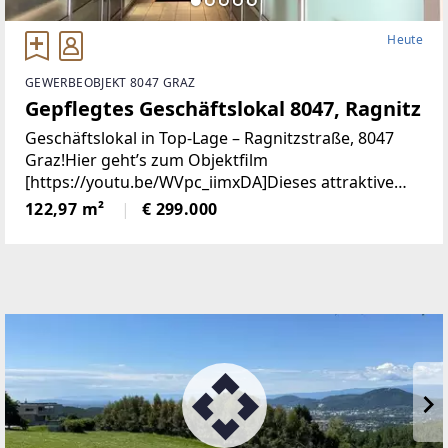
Heute
GEWERBEOBJEKT 8047 GRAZ
Gepflegtes Geschäftslokal 8047, Ragnitz
Geschäftslokal in Top-Lage – Ragnitzstraße, 8047
Graz!Hier geht’s zum Objektfilm
[https://youtu.be/WVpc_iimxDA]Dieses attraktive
Erdgeschosslokal aus dem Baujahr 2000 bietet eine
122,97 m²
€ 299.000
hervorragende Gelegenheit für Unternehmer oder
Investoren.Derzeit