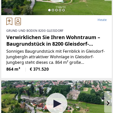
Heute
GRUND UND BODEN 8200 GLEISDORF
Verwirklichen Sie Ihren Wohntraum –
Baugrundstück in 8200 Gleisdorf-
Jungberg!
Sonniges Baugrundstück mit Fernblick in Gleisdorf-
JungbergIn attraktiver Wohnlage in Gleisdorf-
Jungberg steht dieses ca. 864 m² große
Baugrundstück zum Verkauf. Die Süd-West-
864 m²
€ 371.520
Ausrichtung, der schöne Blick ins Grüne sowie ein
teilweiser Fernblick