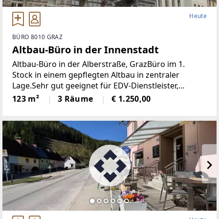
Heute
BÜRO 8010 GRAZ
Altbau-Büro in der Innenstadt
Altbau-Büro in der Alberstraße, GrazBüro im 1.
Stock in einem gepflegten Altbau in zentraler
Lage.Sehr gut geeignet für EDV-Dienstleister,
Werbebüro und Startups.Drei miteinander
123 m²
3 Räume
€ 1.250,00
verbundene Büroräume bieten vielfältige
Nutzungsmöglichkeiten.Eine