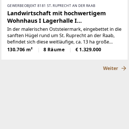
GEWERBEOBJEKT 8181 ST. RUPRECHT AN DER RAAB
Landwirtschaft mit hochwertigem
Wohnhaus I Lagerhalle I
Wirtschaftsgebäude
In der malerischen Oststeiermark, eingebettet in die
sanften Hügel rund um St. Ruprecht an der Raab,
befindet sich diese weitläufige, ca. 13 ha große
landwirtschaftliche Liegenschaft mit vielseitigem
130.706 m²
8 Räume
€ 1.329.000
Nutzungspotenzial. Die Kombination aus einem
großzügigen
Weiter