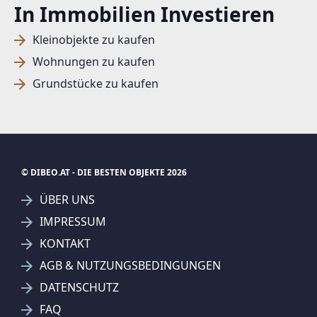
In Immobilien Investieren
Kleinobjekte zu kaufen
Wohnungen zu kaufen
Grundstücke zu kaufen
© DIBEO.AT - DIE BESTEN OBJEKTE 2026
ÜBER UNS
IMPRESSUM
KONTAKT
SUCHAGENT ANLEGEN FÜR DIE
AGB & NUTZUNGSBEDINGUNGEN
AKTUELLEN SUCHKRITERIEN
DATENSCHUTZ
REMAX Classic - Marchel & Partner Immobilien GmbH
FAQ