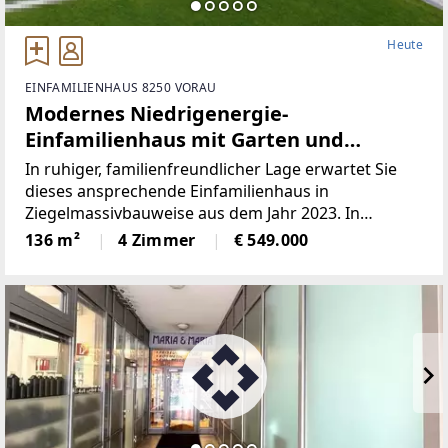
Heute
EINFAMILIENHAUS 8250 VORAU
Modernes Niedrigenergie-
Einfamilienhaus mit Garten und
sonniger Terrasse – ideal für Familien!
In ruhiger, familienfreundlicher Lage erwartet Sie
dieses ansprechende Einfamilienhaus in
Ziegelmassivbauweise aus dem Jahr 2023. In
Kombination mit nachhaltiger Energietechnik bietet
136 m²
4 Zimmer
€ 549.000
es ein Wohnkonzept, das Komfort und
Zukunftssicherheit vereint.Hier