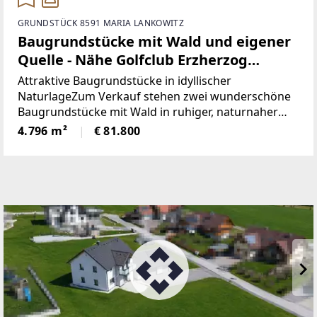
GRUNDSTÜCK 8591 MARIA LANKOWITZ
Baugrundstücke mit Wald und eigener
Quelle - Nähe Golfclub Erzherzog
Johann
Attraktive Baugrundstücke in idyllischer
NaturlageZum Verkauf stehen zwei wunderschöne
Baugrundstücke mit Wald in ruhiger, naturnaher
Lage. Die Grundstücke überzeugen durch
4.796 m²
€ 81.800
besondere Lage, die Privatsphäre und Erholung
garantiert, sowie durch