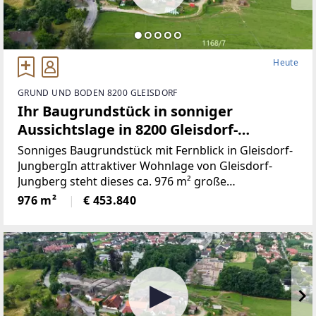
Heute
GRUND UND BODEN 8200 GLEISDORF
Ihr Baugrundstück in sonniger
Aussichtslage in 8200 Gleisdorf-
Jungberg!
Sonniges Baugrundstück mit Fernblick in Gleisdorf-
JungbergIn attraktiver Wohnlage von Gleisdorf-
Jungberg steht dieses ca. 976 m² große
Baugrundstück zum Verkauf. Die Süd-West-
976 m²
€ 453.840
Ausrichtung, der schöne Fernblick sowie der Blick
ins Grüne schaffen