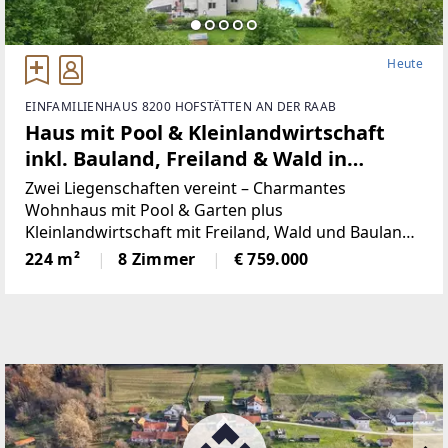
Heute
EINFAMILIENHAUS 8200 HOFSTÄTTEN AN DER RAAB
Haus mit Pool & Kleinlandwirtschaft
inkl. Bauland, Freiland & Wald in
idyllischer Lage!
Zwei Liegenschaften vereint – Charmantes
Wohnhaus mit Pool & Garten plus
Kleinlandwirtschaft mit Freiland, Wald und Bauland
in idyllischer Lage! Hier geht’s zum Objektfilm
224 m²
8 Zimmer
€ 759.000
[https://youtu.be/vSrXiORCY1g]Hier geht’s zur
Online-Broschüre