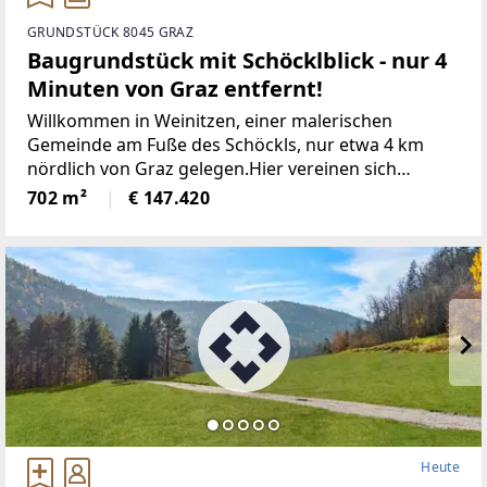
GRUNDSTÜCK 8045 GRAZ
Baugrundstück mit Schöcklblick - nur 4
Minuten von Graz entfernt!
Willkommen in Weinitzen, einer malerischen
Gemeinde am Fuße des Schöckls, nur etwa 4 km
nördlich von Graz gelegen.Hier vereinen sich
Genuss, Tradition und Natur zu einer harmonischen
702 m²
€ 147.420
Lebensweise. Weinitzen gehört zum idyllischen
Hügel- und Schöcklland
Heute