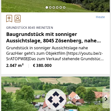
Heute
GRUNDSTÜCK 8045 WEINITZEN
Baugrundstück mit sonniger
Aussichtslage, 8045 Zösenberg, nahe
Graz!
Grundstück in sonniger Aussichtslage nahe
GrazHier geht’s zum Objektfilm [https://youtu.be/z-
SrATOPWI8]Das zum Verkauf stehende Grundstück
umfasst eine Gesamtfläche von ca. 2.047 m² und ist
2.047 m²
€ 380.000
als reines Wohngebiet mit einer Baudichte von