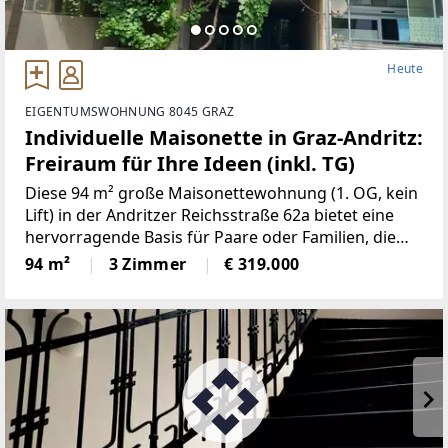
Heute
EIGENTUMSWOHNUNG 8045 GRAZ
Individuelle Maisonette in Graz-Andritz:
Freiraum für Ihre Ideen (inkl. TG)
Diese 94 m² große Maisonettewohnung (1. OG, kein
Lift) in der Andritzer Reichsstraße 62a bietet eine
hervorragende Basis für Paare oder Familien, die
den Charme einer Maisonette suchen und ein neues
94 m²
3 Zimmer
€ 319.000
Zuhause nach eigenen Vorstellungen gestalten
möchten.