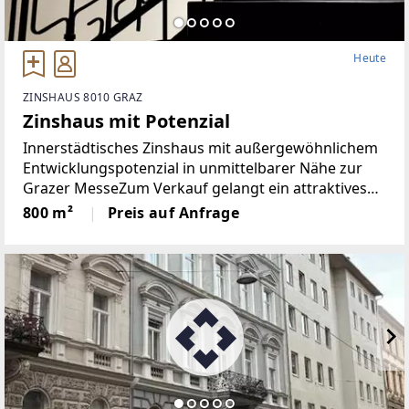
Heute
ZINSHAUS 8010 GRAZ
Zinshaus mit Potenzial
Innerstädtisches Zinshaus mit außergewöhnlichem
Entwicklungspotenzial in unmittelbarer Nähe zur
Grazer MesseZum Verkauf gelangt ein attraktives
Zinshaus in urbaner Bestlage nahe der Grazer
800 m²
Preis auf Anfrage
Messe, das durch seine vielseitigen
Nutzungsmöglichkeiten