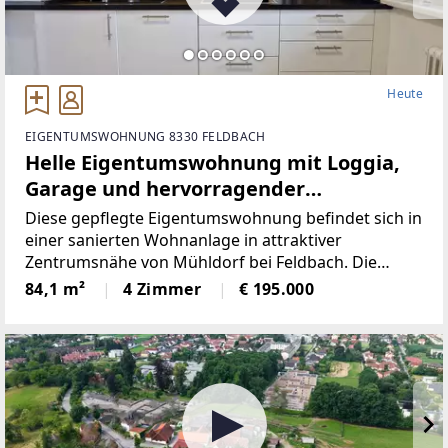
Heute
EIGENTUMSWOHNUNG 8330 FELDBACH
Helle Eigentumswohnung mit Loggia,
Garage und hervorragender
Infrastruktur in Mühldorf bei Feldbach
Diese gepflegte Eigentumswohnung befindet sich in
einer sanierten Wohnanlage in attraktiver
Zentrumsnähe von Mühldorf bei Feldbach. Die
Wohnanlage wurde ca. 1978 errichtet und
84,1 m²
4 Zimmer
€ 195.000
präsentiert sich dank laufender Instandhaltung
sowie einer umfassenden thermischen