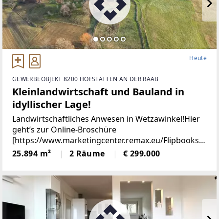
Heute
GEWERBEOBJEKT 8200 HOFSTÄTTEN AN DER RAAB
Kleinlandwirtschaft und Bauland in
idyllischer Lage!
Landwirtschaftliches Anwesen in Wetzawinkel!Hier
geht’s zur Online-Broschüre
[https://www.marketingcenter.remax.eu/Flipbooks/F
lipbook_92107EC8-FF06-4535-88E4-
25.894 m²
2 Räume
€ 299.000
2BE66663AA51/mobile/index.php]Dieses
sanierungsbedürftige Bauernhaus mit
Nebengebäuden