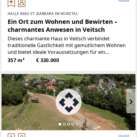
Heute
HALLE 8663 ST. BARBARA IM MÜRZTAL
Ein Ort zum Wohnen und Bewirten –
charmantes Anwesen in Veitsch
Dieses charmante Haus in Veitsch verbindet
traditionelle Gastlichkeit mit gemütlichem Wohnen
und bietet ideale Voraussetzungen für ein
erfolgreiches Gastronomiekonzept. Durch die
357 m²
€ 330.000
direkte Lage im Ortskern profitiert das Gasthaus
von ausgezeichneter Sichtbarkeit
Heute