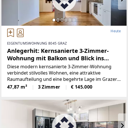
Heute
EIGENTUMSWOHNUNG 8045 GRAZ
Anlegerhit: Kernsanierte 3-Zimmer-
Wohnung mit Balkon und Blick ins
Grüne
Diese modern kernsanierte 3-Zimmer-Wohnung
verbindet stilvolles Wohnen, eine attraktive
Raumaufteilung und eine begehrte Lage im Grazer
Bezirk Andritz. Eine Loggia mit Grünblick, der
47,87 m²
3 Zimmer
€ 145.000
gemütliche Schwedenofen sowie die hochwertige
Sanierung machen diese