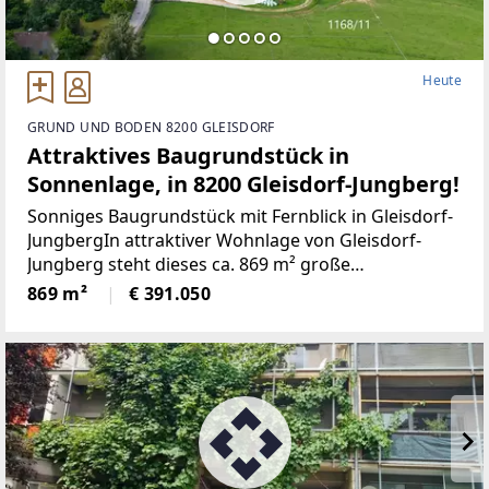
Heute
GRUND UND BODEN 8200 GLEISDORF
Attraktives Baugrundstück in
Sonnenlage, in 8200 Gleisdorf-Jungberg!
Sonniges Baugrundstück mit Fernblick in Gleisdorf-
JungbergIn attraktiver Wohnlage von Gleisdorf-
Jungberg steht dieses ca. 869 m² große
Baugrundstück zum Verkauf. Die Süd-West-
869 m²
€ 391.050
Ausrichtung, der schöne Blick ins Grüne sowie ein
teilweiser Fernblick