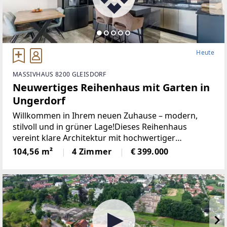
Heute
MASSIVHAUS 8200 GLEISDORF
Neuwertiges Reihenhaus mit Garten in
Ungerdorf
Willkommen in Ihrem neuen Zuhause – modern,
stilvoll und in grüner Lage!Dieses Reihenhaus
vereint klare Architektur mit hochwertiger
Ausstattung und schafft ein Ambiente, in dem Sie
104,56 m²
4 Zimmer
€ 399.000
sich sofort wohlfühlen werden.Errichtet im Jahr
2020 und liebevoll