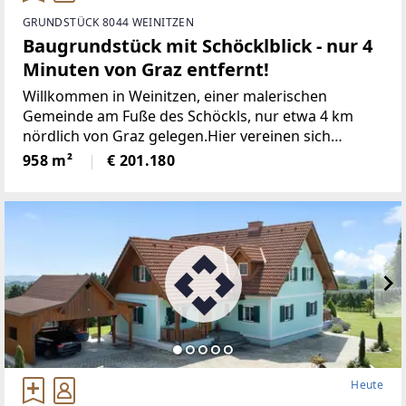
GRUNDSTÜCK 8044 WEINITZEN
Baugrundstück mit Schöcklblick - nur 4
Minuten von Graz entfernt!
Willkommen in Weinitzen, einer malerischen
Gemeinde am Fuße des Schöckls, nur etwa 4 km
nördlich von Graz gelegen.Hier vereinen sich
Genuss, Tradition und Natur zu einer harmonischen
958 m²
€ 201.180
Lebensweise. Weinitzen gehört zum idyllischen
Hügel- und Schöcklland
Heute