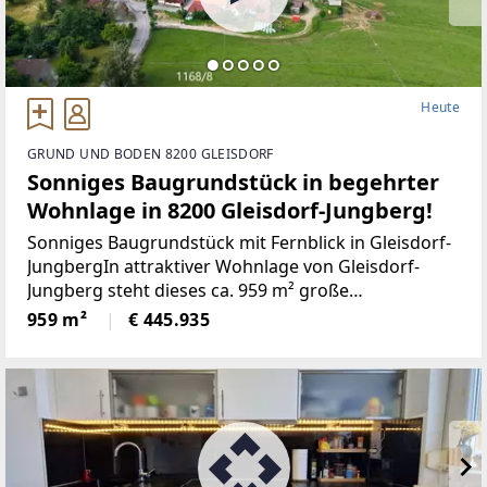
Heute
GRUND UND BODEN 8200 GLEISDORF
Sonniges Baugrundstück in begehrter
Wohnlage in 8200 Gleisdorf-Jungberg!
Sonniges Baugrundstück mit Fernblick in Gleisdorf-
JungbergIn attraktiver Wohnlage von Gleisdorf-
Jungberg steht dieses ca. 959 m² große
Baugrundstück zum Verkauf. Die Süd-West-
959 m²
€ 445.935
Ausrichtung, der schöne Fernblick sowie der Blick
ins Grüne schaffen