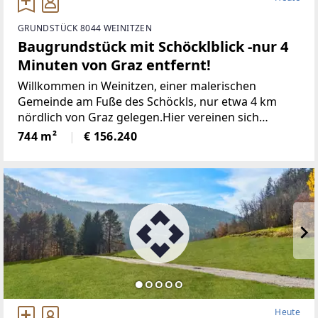
GRUNDSTÜCK 8044 WEINITZEN
Baugrundstück mit Schöcklblick -nur 4
Minuten von Graz entfernt!
Willkommen in Weinitzen, einer malerischen
Gemeinde am Fuße des Schöckls, nur etwa 4 km
nördlich von Graz gelegen.Hier vereinen sich
Genuss, Tradition und Natur zu einer harmonischen
744 m²
€ 156.240
Lebensweise. Weinitzen gehört zum idyllischen
Hügel- und Schöcklland
Heute