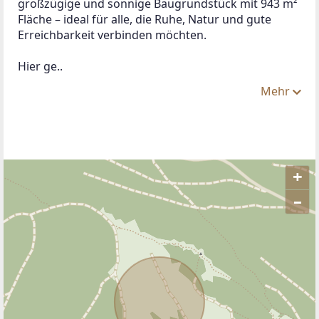
Zur Merkliste hinzufügen
ANBIETER KONTAKTIEREN
ANBIETER
Louise Carstensen
REMAX Classic
TELEFON
+43 650 73 ...
Diese und 107 weitere Anzeigen des Anbieters