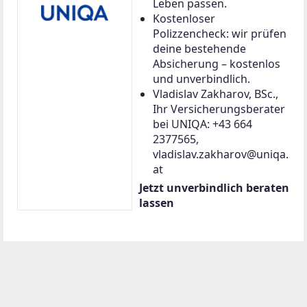
Virtuelle Besichtigung
Objektfilm
Bauträger-Objekte