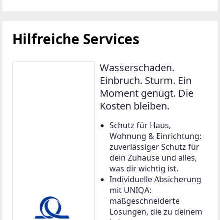
vladislav.zakharov@uniqa.
at
Jetzt unverbindlich beraten
lassen
Weiter zu
++ GRUNDSTÜCK ++ Kapellerfeld – ca. 519 m² für
Ihr EIGENHEIM
Grund und Boden in 2201 Gerasdorf bei Wien
519 m²
€ 374.000