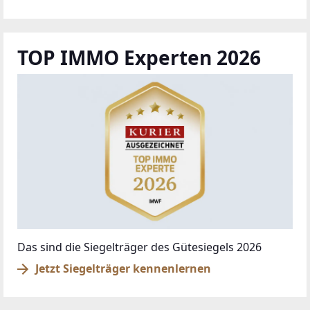
© DIBEO.AT - DIE BESTEN OBJEKTE 2026
ÜBER UNS
IMPRESSUM
KONTAKT
AGB & NUTZUNGSBEDINGUNGEN
DATENSCHUTZ
FAQ
SCHAUEN SIE VORBEI