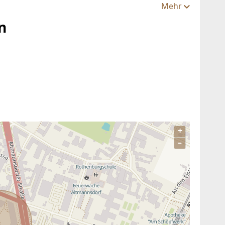
Mehr
n
+
–