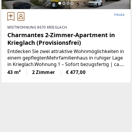
Heute
MIETWOHNUNG 8670 KRIEGLACH
Charmantes 2-Zimmer-Apartment in
Krieglach (Provisionsfrei)
Entdecken Sie zwei attraktive Wohnmöglichkeiten in
einem gepflegtenMehrfamilienhaus in ruhiger Lage
in Krieglach.Wohnung 1 – Sofort bezugsfertig | ca.
480 € BruttoFrisch und wie neu: Diese 43 m² große
43 m²
2 Zimmer
€ 477,00
Wohnung wurde komplett saniert. NeueKüche,