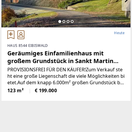
Heute
HAUS 8544 EIBISWALD
Geräumiges Einfamilienhaus mit
großem Grundstück in Sankt Martin
(Provisionsfrei)
PROVISIONSFREI FÜR DEN KÄUFER!Zum Verkauf ste
ht eine große Liegenschaft die viele Möglichkeiten bi
etet.Auf dem knapp 6.000m² großen Grundstück be
findet sich ein Wohngebäude bestehend aus derzeit
123 m²
€ 199.000
zwei getrennten Wohnungen, einem großen zweist
öckigen Wirtschaftsgebäude und einer Holzhütte mi
t angrenzendem Pool / Teich.* Das gesamte Grunds
tück wurde neu vermessen und ist im Grenzkataster
eingetragen.* Sämtliche Gebäude wurden neu Bau
bewilligt* Neuer Hauptstromanschluss sowie ein ne