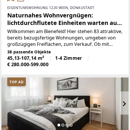
EIGENTUMSWOHNUNG 1220 WIEN, DONAUSTADT
Naturnahes Wohnvergnügen:
lichtdurchflutete Einheiten warten auf
Sie!
Willkommen am Bienefeld! Hier stehen 83 attraktive,
bereits bezugsfertige Wohnungen, umgeben von
großzügigen Freiflächen, zum Verkauf. Ob mit
einem gemütlichen Eigengarten, Balkon oder
38 passende Objekte
Terrasse – diese neue Wohnhausanlage bietet für
45,13-107,14 m²
1-4 Zimmer
jeden Wunsch
€ 280.000-599.000
TOP AD