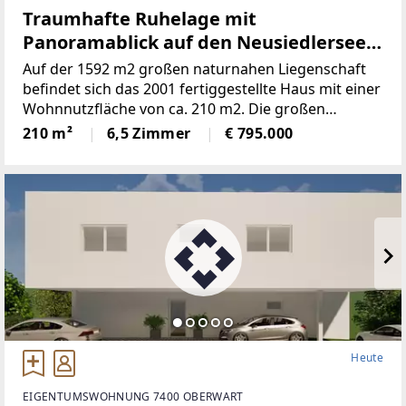
Traumhafte Ruhelage mit
Panoramablick auf den Neusiedlersee
(Provisionsfrei)
Auf der 1592 m2 großen naturnahen Liegenschaft
befindet sich das 2001 fertiggestellte Haus mit einer
Wohnnutzfläche von ca. 210 m2. Die großen
Fensterspenden viel Tageslicht und ermöglichen auf
210 m²
6,5 Zimmer
€ 795.000
mehreren Ebenen einenaußergewöhnlichen Blick
Heute
EIGENTUMSWOHNUNG 7400 OBERWART