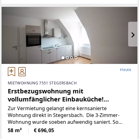
Heute
MIETWOHNUNG 7551 STEGERSBACH
Erstbezugswohnung mit
vollumfänglicher Einbauküche!
(Provisionsfrei)
Zur Vermietung gelangt eine kernsanierte
Wohnung direkt in Stegersbach. Die 3-Zimmer-
Wohnung wurde soeben aufwendig saniert. So
wurde unter anderem dieElektronik gänzlich
58 m²
€ 696,05
erneuert und für einen niedrigen