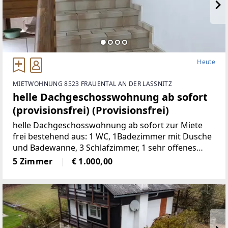
Heute
MIETWOHNUNG 8523 FRAUENTAL AN DER LASSNITZ
helle Dachgeschosswohnung ab sofort
(provisionsfrei) (Provisionsfrei)
helle Dachgeschosswohnung ab sofort zur Miete
frei bestehend aus: 1 WC, 1Badezimmer mit Dusche
und Badewanne, 3 Schlafzimmer, 1 sehr offenes
Wohnzimmermit Balkon und Kachelofen, 1 voll
5 Zimmer
€ 1.000,00
möbelierte Küche, 1 Abstellraum,
2Autostellplätze Miete