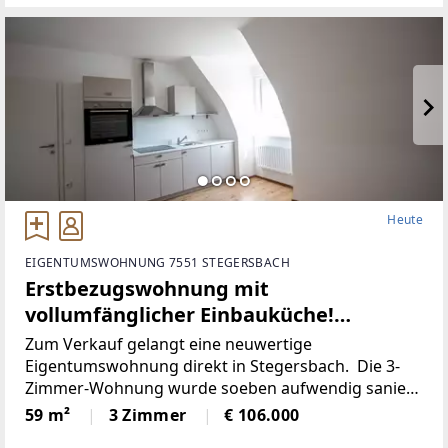
Heute
EIGENTUMSWOHNUNG 7551 STEGERSBACH
Erstbezugswohnung mit
vollumfänglicher Einbauküche!
(Provisionsfrei)
Zum Verkauf gelangt eine neuwertige
Eigentumswohnung direkt in Stegersbach. Die 3-
Zimmer-Wohnung wurde soeben aufwendig saniert.
So wurde unter anderem dieElektronik gänzlich
59 m²
3 Zimmer
€ 106.000
erneuert und für einen niedrigen