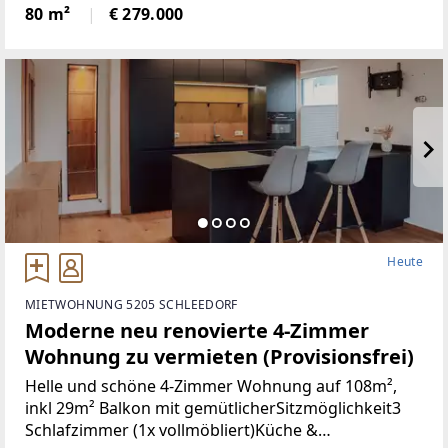
Türen+Neues Bad+Neuer Parkett+Neue
80 m²
€ 279.000
Heute
MIETWOHNUNG 5205 SCHLEEDORF
Moderne neu renovierte 4-Zimmer
Wohnung zu vermieten (Provisionsfrei)
Helle und schöne 4-Zimmer Wohnung auf 108m²,
inkl 29m² Balkon mit gemütlicherSitzmöglichkeit3
Schlafzimmer (1x vollmöbliert)Küche &