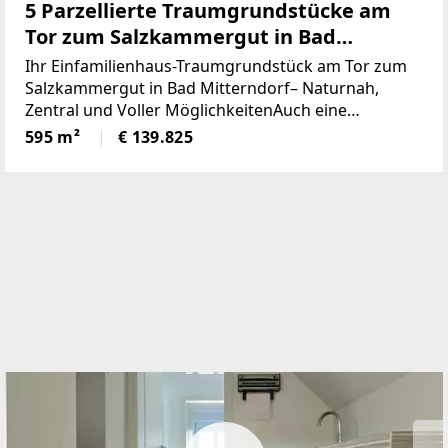
5 Parzellierte Traumgrundstücke am
Tor zum Salzkammergut in Bad
Mitterndorf - naturnah, zentral und
Ihr Einfamilienhaus-Traumgrundstück am Tor zum
voller Möglichkeiten (Provisionsfrei)
Salzkammergut in Bad Mitterndorf– Naturnah,
Zentral und Voller MöglichkeitenAuch eine
touristische Vermietung ist nach Absprache mit der
595 m²
€ 139.825
Gemeinde möglich.Die Loipe und Therme