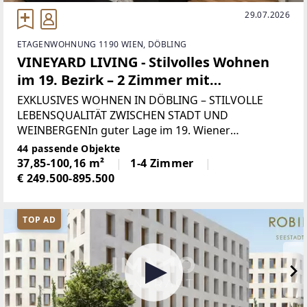
29.07.2026
ETAGENWOHNUNG 1190 WIEN, DÖBLING
VINEYARD LIVING - Stilvolles Wohnen
im 19. Bezirk – 2 Zimmer mit
Lebensqualität
EXKLUSIVES WOHNEN IN DÖBLING – STILVOLLE
LEBENSQUALITÄT ZWISCHEN STADT UND
WEINBERGENIn guter Lage im 19. Wiener
Gemeindebezirk Döbling entsteht ein
44 passende Objekte
außergewöhnliches Wohnprojekt mit 45
37,85-100,16 m²
1-4 Zimmer
hochwertigen Eigentums- und
€ 249.500-895.500
Vorsorgewohnungen, das modernes
TOP AD