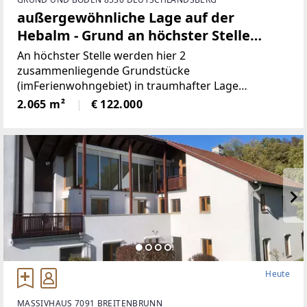
außergewöhnliche Lage auf der
Hebalm - Grund an höchster Stelle
(Provisionsfrei)
An höchster Stelle werden hier 2
zusammenliegende Grundstücke
(imFerienwohngebiet) in traumhafter Lage
angeboten! Die beiden Grundstücke haben
2.065 m²
€ 122.000
inSumme 2.065m² (€59/ m²), sind süd-westlich
ausgerichtet und bieten perfekteAussicht auf etwa
1100
Heute
MASSIVHAUS 7091 BREITENBRUNN