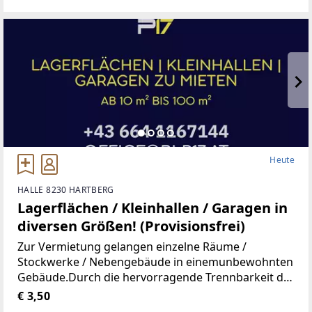
Gymnasium,
Heute
HALLE 8230 HARTBERG
Lagerflächen / Kleinhallen / Garagen in
diversen Größen! (Provisionsfrei)
Zur Vermietung gelangen einzelne Räume /
Stockwerke / Nebengebäude in einemunbewohnten
Gebäude.Durch die hervorragende Trennbarkeit der
Räumlichkeiten, stehen Ihnen Größen vonca. 10 m²
€ 3,50
bis ca. 100 m² zur Verfügung.Aufgrund der