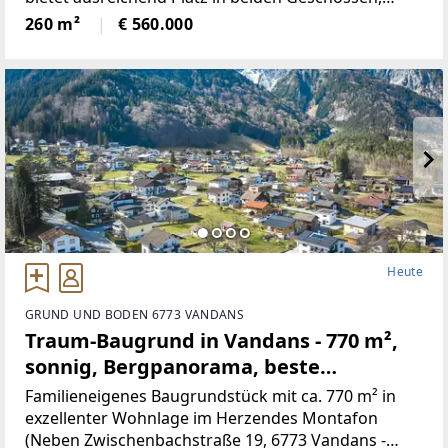
neben 5Schlafräumen, gibt es ein Wohnzimmer mit
260 m²
€ 560.000
neu renovierten Kachelofen,
Heute
GRUND UND BODEN 6773 VANDANS
Traum-Baugrund in Vandans - 770 m²,
sonnig, Bergpanorama, beste
Infrastruktur! (Provisionsfrei)
Familieneigenes Baugrundstück mit ca. 770 m² in
exzellenter Wohnlage im Herzendes Montafon
(Neben Zwischenbachstraße 19, 6773 Vandans -