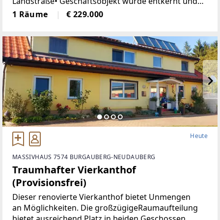
Landstraße• Geschäftsobjekt wurde entkernt und
generalsaniert• Klimatisiert (Klimaanlage)• neue
1 Räume
€ 229.000
Böden, neue Heizkörper•
Heute
MASSIVHAUS 7574 BURGAUBERG-NEUDAUBERG
Traumhafter Vierkanthof
(Provisionsfrei)
Dieser renovierte Vierkanthof bietet Unmengen
an Möglichkeiten. Die großzügigeRaumaufteilung
bietet ausreichend Platz in beiden Geschossen,