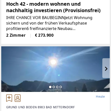
Hoch 42 - modern wohnen und
nachhaltig investieren (Provisionsfrei)
IHRE CHANCE VOR BAUBEGINNJetzt Wohnung
sichern und von der frühen Verkaufsphase
profitieren6 freifinanzierte Neubau
EigentumswohnungenWohnungsgrößen von ca. 50
2 Zimmer
€ 273.900
m² bis 68 m²Alle Wohnungen sind entweder mit
Eigengarten, Terrasse
Heute
GRUND UND BODEN 8983 BAD MITTERNDORF