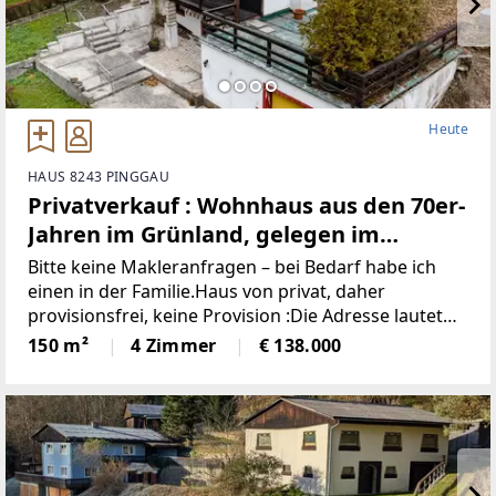
Heute
HAUS 8243 PINGGAU
Privatverkauf : Wohnhaus aus den 70er-
Jahren im Grünland, gelegen im
idyllischen Wechselgebiet
Bitte keine Makleranfragen – bei Bedarf habe ich
(Provisionsfrei)
einen in der Familie.Haus von privat, daher
provisionsfrei, keine Provision :Die Adresse lautet
“8243 Pinggau, Wiesenhöf 43“. Achtung : in
150 m²
4 Zimmer
€ 138.000
manchen Navis(auch