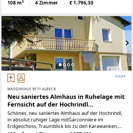
Wohnbereich (Küche mit Steinplatte und
108 m²
4 Zimmer
€ 1.796,30
hochwertigen Geräten)Badezimmer (neu)WC (neu)2
Heute
MASSIVHAUS 9571 ALBECK
Neu saniertes Almhaus in Ruhelage mit
Fernsicht auf der Hochrindl
(Provisionsfrei)
Schönes, neu saniertes Almhaus auf der Hochrindl,
in absolut ruhiger Lage mitGarconniere im
Erdgeschoss, Traumblick bis zu den Karawanken,
Sonnenlage, hierscheint den ganzen Tag die Sonne,