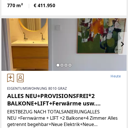
Grundstücksnummer129/2)Das Grundstück liegt in
770 m²
€ 411.950
Zone 5 - Wohngebiet und bietet
attraktiveBebauungsmöglichkeiten.
Heute
EIGENTUMSWOHNUNG 8010 GRAZ
ALLES NEU+PROVISIONSFREI*2
BALKONE+LIFT+Ferwärme usw.
(Provisionsfrei)
ERSTBEZUG NACH TOTALSANIERUNGALLES
NEU +Fernwärme + LIFT +2 Balkone+4 Zimmer Alles
getrennt begehbar+Neue Elektrik+Neue