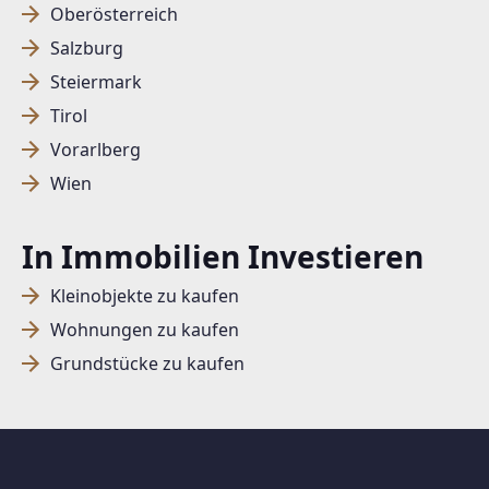
Oberösterreich
Salzburg
SUCHAGENT ANLEGEN FÜR DIE
Steiermark
AKTUELLEN SUCHKRITERIEN
Tirol
Vorarlberg
Dieser Filter wird viele Treffer erzeugen. Bitte setzen
Sie weitere Filter!
Wien
Treffer verfeinern
In Immobilien Investieren
Ich stimme der Verarbeitung meiner Daten, wie
in den
Datenschutzbestimmungen
beschrieben,
Kleinobjekte zu kaufen
zu.
Wohnungen zu kaufen
Grundstücke zu kaufen
Suchagent anlegen
Jetzt Suchagent anlegen