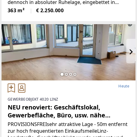
dennoch in absoluter Ruhelage, eingebettet in
wunderbare Natur.Die Liegenschaft bietet ein hohes
363 m²
€ 2.250.000
Maß an Privatsphäre, versprüht
historischenCharme
Heute
GEWERBEOBJEKT 4020 LINZ
NEU renoviert: Geschäftslokal,
Gewerbefläche, Büro, usw. nähe
Landstrasse-Linz (Provisionsfrei)
PROVISIONSFREIsehr attraktive Lage - 50m entfernt
zur hoch frequentierten EinkaufsmeileLinz-