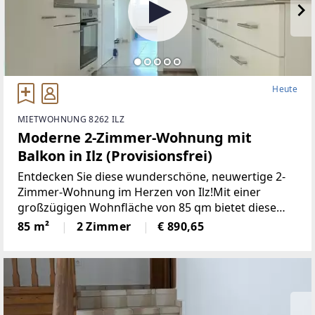
Heute
MIETWOHNUNG 8262 ILZ
Moderne 2-Zimmer-Wohnung mit
Balkon in Ilz (Provisionsfrei)
Entdecken Sie diese wunderschöne, neuwertige 2-
Zimmer-Wohnung im Herzen von Ilz!Mit einer
großzügigen Wohnfläche von 85 qm bietet diese
Wohnung den idealen Raumfür Singles oder Paare.
85 m²
2 Zimmer
€ 890,65
Die lichtdurchfluteten Räume überzeugen durch
einemoderne