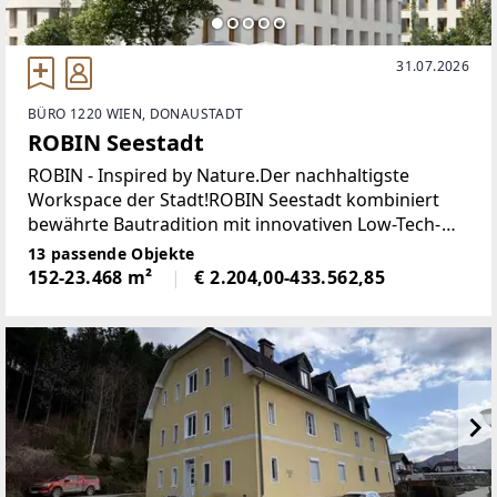
31.07.2026
BÜRO 1220 WIEN, DONAUSTADT
ROBIN Seestadt
ROBIN - Inspired by Nature.Der nachhaltigste
Workspace der Stadt!ROBIN Seestadt kombiniert
bewährte Bautradition mit innovativen Low-Tech-
Lösungen und bietet in diesem neuen
13 passende Objekte
umweltfreundlichen & kosteneffizienten Ensemble
152-23.468 m²
€ 2.204,00-433.562,85
den nachhaltigsten