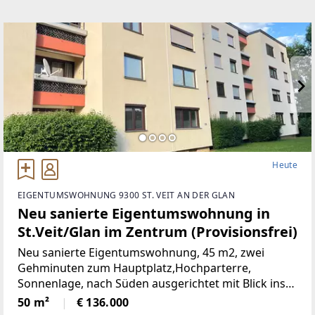
Heute
EIGENTUMSWOHNUNG 9300 ST. VEIT AN DER GLAN
Neu sanierte Eigentumswohnung in
St.Veit/Glan im Zentrum (Provisionsfrei)
Neu sanierte Eigentumswohnung, 45 m2, zwei
Gehminuten zum Hauptplatz,Hochparterre,
Sonnenlage, nach Süden ausgerichtet mit Blick ins
Grüne, mangelangt über nur 4 Stufen in die
50 m²
€ 136.000
Wohnung, Kindergarten, Volksschule,Mittelschule,