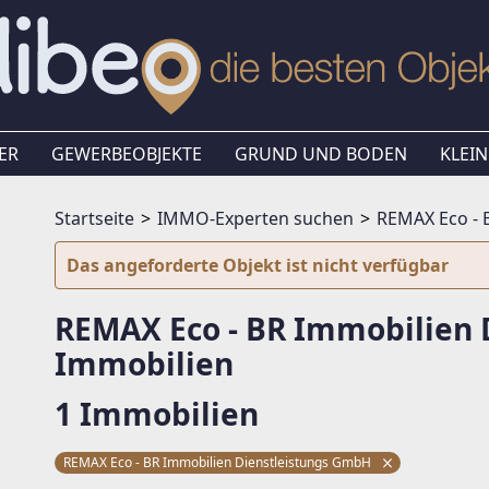
ER
GEWERBEOBJEKTE
GRUND UND BODEN
KLEIN
Startseite
IMMO-Experten suchen
REMAX Eco - 
Das angeforderte Objekt ist nicht verfügbar
REMAX Eco - BR Immobilien 
Immobilien
1 Immobilien
REMAX Eco - BR Immobilien Dienstleistungs GmbH