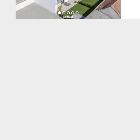
Balko
an d