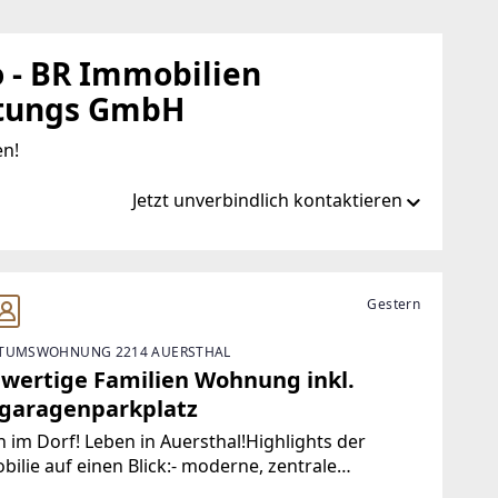
 - BR Immobilien
stungs GmbH
en!
Jetzt unverbindlich kontaktieren
.at/de/ib/remax-eco-gaenserndorf
Gestern
TUMSWOHNUNG 2214 AUERSTHAL
.at
wertige Familien Wohnung inkl.
fgaragenparkplatz
 im Dorf! Leben in Auersthal!Highlights der
ilie auf einen Blick:- moderne, zentrale
hausanlage mit Arztpraxis und Café- großer