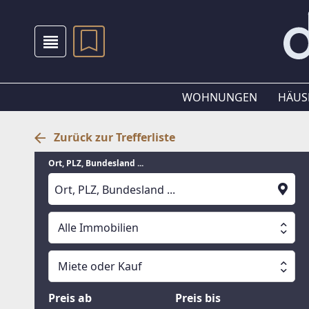
WOHNUNGEN
HÄUS
Zurück zur Trefferliste
Ort, PLZ, Bundesland ...
Alle Immobilien
Alle Immobilien
Miete oder Kauf
Suche läuft
Wohnungen
Miete oder Kauf
Preis ab
Preis bis
Häuser