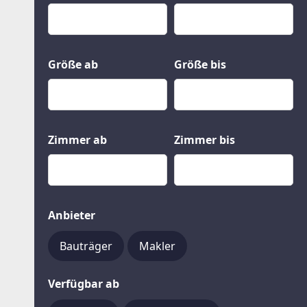
Kauf
Gewerbeobjekte
Miete
Grund und Boden
Mietkauf
Kleinobjekte
Größe ab
Größe bis
Zimmer ab
Zimmer bis
Anbieter
Bauträger
Makler
Verfügbar ab