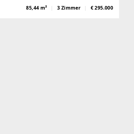
n- Tiefgaragenplatz inkludiertSie haben Interesse
85,44 m²
3 Zimmer
€ 295.000
iesem großartigen