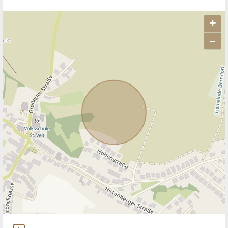
+
–
ANBIETER KONTAKTIEREN