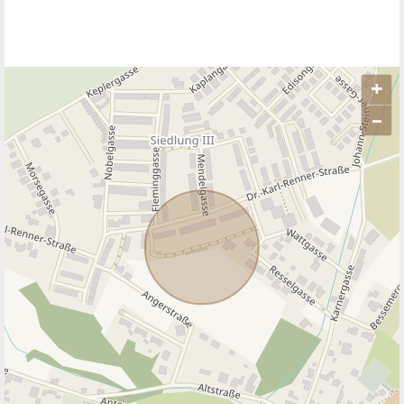
+
–
ANBIETER KONTAKTIEREN