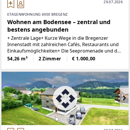
29.07.2026
ETAGENWOHNUNG 6900 BREGENZ
Wohnen am Bodensee – zentral und
bestens angebunden
+ Zentrale Lage+ Kurze Wege in die Bregenzer
Innenstadt mit zahlreichen Cafés, Restaurants und
Einkaufsmöglichkeiten+ Die Seepromenade und der
Hafen sind bequem zu Fuß erreichbar+ Vielfältige
54,26 m²
2 Zimmer
€ 1.000,00
Freizeit- und Sportmöglichkeiten rund um den
Bodensee+