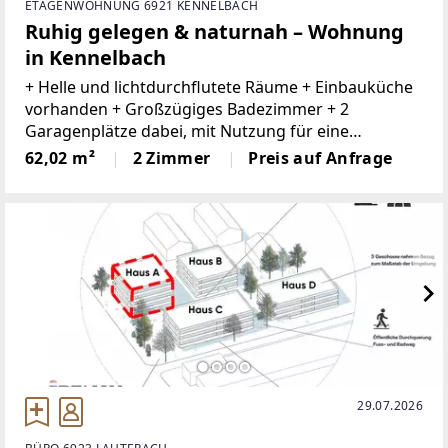
ETAGENWOHNUNG 6921 KENNELBACH
Ruhig gelegen & naturnah – Wohnung
in Kennelbach
+ Helle und lichtdurchflutete Räume + Einbauküche
vorhanden + Großzügiges Badezimmer + 2
Garagenplätze dabei, mit Nutzung für eine
Werkstatt mit Stromanschluss und Beleuchtung +
62,02 m²
2 Zimmer
Preis auf Anfrage
Gartenanteil vorhanden + 3 Schuppen mit dabei +
Ruhige
29.07.2026