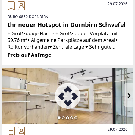
29.07.2026
BÜRO 6850 DORNBIRN
Ihr neuer Hotspot in Dornbirn Schwefel
+ Großzügige Fläche + Großzügiger Vorplatz mit
59,76 m²+ Allgemeine Parkplätze auf dem Areal+
Rolltor vorhanden+ Zentrale Lage + Sehr gute
Infrastruktur+ Nahversorger und Dienstleister in
Preis auf Anfrage
der Nähe + Öffentliche Verkehrsmittel
29.07.2026