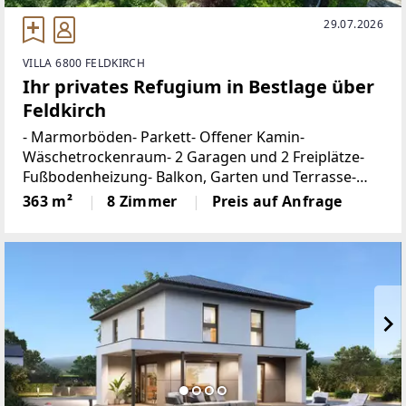
29.07.2026
VILLA 6800 FELDKIRCH
Ihr privates Refugium in Bestlage über
Feldkirch
- Marmorböden- Parkett- Offener Kamin-
Wäschetrockenraum- 2 Garagen und 2 Freiplätze-
Fußbodenheizung- Balkon, Garten und Terrasse-
AlarmanlageDiese außergewöhnliche Liegenschaft
363 m²
8 Zimmer
Preis auf Anfrage
vereint stilvolle Wohnkultur