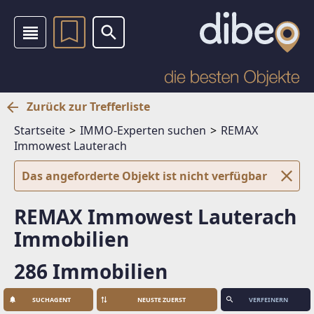
Zurück zur Trefferliste
Startseite
IMMO-Experten suchen
REMAX
Immowest Lauterach
Das angeforderte Objekt ist nicht verfügbar
REMAX Immowest Lauterach
Immobilien
286 Immobilien
SUCHAGENT
VERFEINERN