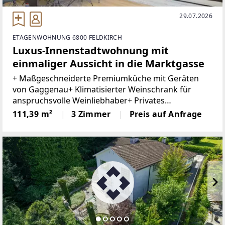
29.07.2026
ETAGENWOHNUNG 6800 FELDKIRCH
Luxus-Innenstadtwohnung mit
einmaliger Aussicht in die Marktgasse
+ Maßgeschneiderte Premiumküche mit Geräten
von Gaggenau+ Klimatisierter Weinschrank für
anspruchsvolle Weinliebhaber+ Privates
Heimkinoerlebnis mit Beamer und versenkbarer
111,39 m²
3 Zimmer
Preis auf Anfrage
Leinwand+ Hochwertiges Soundsystem+ Edle
Terrazzoböden in den