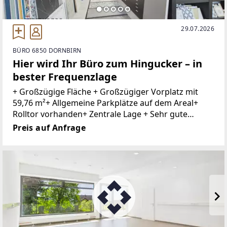
29.07.2026
BÜRO 6850 DORNBIRN
Hier wird Ihr Büro zum Hingucker – in
bester Frequenzlage
+ Großzügige Fläche + Großzügiger Vorplatz mit
59,76 m²+ Allgemeine Parkplätze auf dem Areal+
Rolltor vorhanden+ Zentrale Lage + Sehr gute
Infrastruktur+ Nahversorger und Dienstleister in
Preis auf Anfrage
der Nähe + Öffentliche Verkehrsmittel