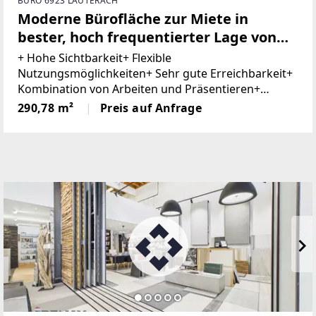
BÜRO 6923 LAUTERACH
Moderne Bürofläche zur Miete in
bester, hoch frequentierter Lage von
Lauterach
+ Hohe Sichtbarkeit+ Flexible
Nutzungsmöglichkeiten+ Sehr gute Erreichbarkeit+
Kombination von Arbeiten und Präsentieren+
Barrierefrei+ Ausreichend Besucherparkplätze+
290,78 m²
Preis auf Anfrage
Tiefgaragenstellplatz optional In hoch
frequentierter