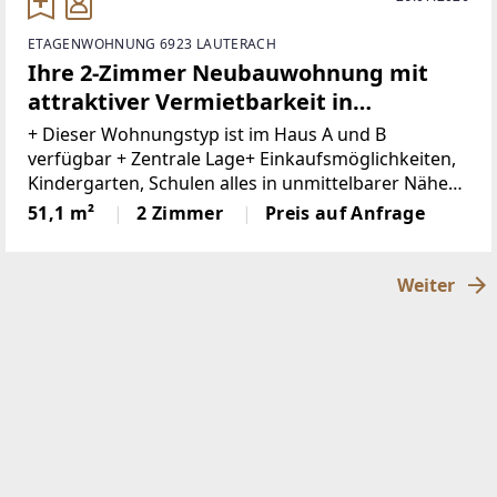
ETAGENWOHNUNG 6923 LAUTERACH
Ihre 2-Zimmer Neubauwohnung mit
attraktiver Vermietbarkeit in
Lauterach
+ Dieser Wohnungstyp ist im Haus A und B
verfügbar + Zentrale Lage+ Einkaufsmöglichkeiten,
Kindergarten, Schulen alles in unmittelbarer Nähe+
Fahrradabstellplätze+ Ausreichend
51,1 m²
2 Zimmer
Preis auf Anfrage
Besucherparkplätze+ Tiefgaragenplatz um €
25.000,00 netto
Weiter