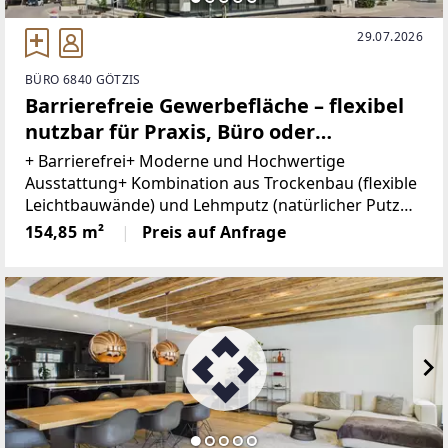
29.07.2026
BÜRO 6840 GÖTZIS
Barrierefreie Gewerbefläche – flexibel
nutzbar für Praxis, Büro oder
Dienstleistungsbetriebe
+ Barrierefrei+ Moderne und Hochwertige
Ausstattung+ Kombination aus Trockenbau (flexible
Leichtbauwände) und Lehmputz (natürlicher Putz
für ein angenehmes Raumklima und gute
154,85 m²
Preis auf Anfrage
Feuchtigkeitsregulierung)+ Integrierte
Belüftungsanlage+ 4 Balkone