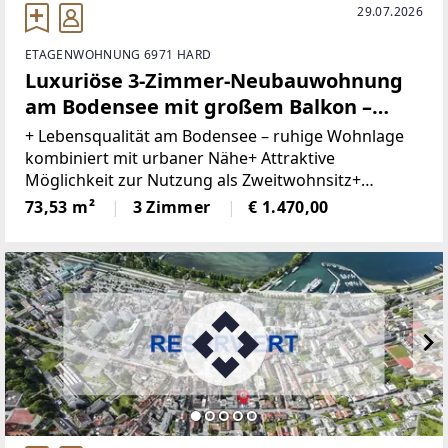
29.07.2026
ETAGENWOHNUNG 6971 HARD
Luxuriöse 3-Zimmer-Neubauwohnung
am Bodensee mit großem Balkon –
ideal als Haupt- oder Zweitwohnsitz
+ Lebensqualität am Bodensee – ruhige Wohnlage
kombiniert mit urbaner Nähe+ Attraktive
Möglichkeit zur Nutzung als Zweitwohnsitz+
Zahlreiche Radwege, Sportangebote, Vereine und
73,53 m²
3 Zimmer
€ 1.470,00
Naherholungsgebiete in der Umgebung+ Bodensee
& Seeufer in