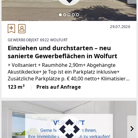
29.07.2026
GEWERBEOBJEKT 6922 WOLFURT
Einziehen und durchstarten – neu
sanierte Gewerbeflächen in Wolfurt
+ Vollsaniert + Raumhöhe 2,90m+ Abgehängte
Akustikdecke+ Je Top ist ein Parkplatz inklusive+
Zusätzliche Parkplätze p. € 40,00 netto+ Klimatisiert+
Kontrollierte Be- und Entlüftung+ Innovatives
123 m²
Preis auf Anfrage
Lichtkonzept+ Gute ErreichbarkeitIn