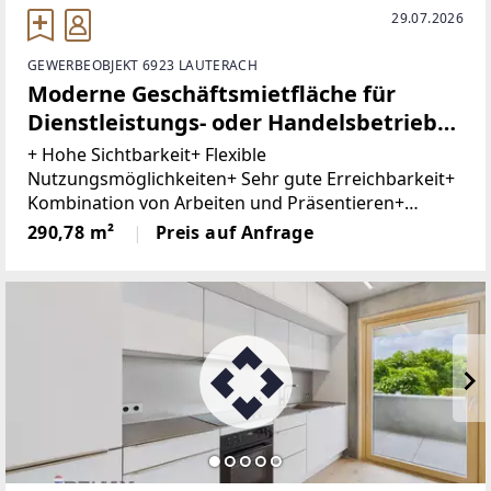
29.07.2026
GEWERBEOBJEKT 6923 LAUTERACH
Moderne Geschäftsmietfläche für
Dienstleistungs- oder Handelsbetriebe
in bester, hoch frequentierter Lage von
+ Hohe Sichtbarkeit+ Flexible
Lauterach
Nutzungsmöglichkeiten+ Sehr gute Erreichbarkeit+
Kombination von Arbeiten und Präsentieren+
Barrierefrei+ Ausreichend Besucherparkplätze+
290,78 m²
Preis auf Anfrage
Tiefgaragenstellplatz optionalIn hoch frequentierter