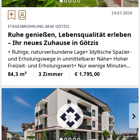
29.07.2026
ETAGENWOHNUNG 6840 GÖTZIS
Ruhe genießen, Lebensqualität erleben
– Ihr neues Zuhause in Götzis
+ Ruhige, naturverbundene Lage+ Idyllische Spazier-
und Erholungswege in unmittelbarer Nähe+ Hoher
Freizeit- und Erholungswert+ Nur wenige Minuten
zum Einkaufszentrum Am Garnmarkt+ Helle,
84,3 m²
3 Zimmer
€ 1.795,00
lichtdurchflutete Räume+ Moderne Einbauküche+