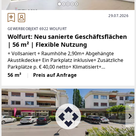
29.07.2026
GEWERBEOBJEKT 6922 WOLFURT
Wolfurt: Neu sanierte Geschäftsflächen
| 56 m² | Flexible Nutzung
+ Vollsaniert + Raumhöhe 2,90m+ Abgehängte
Akustikdecke+ Ein Parkplatz inklusive+ Zusätzliche
Parkplätze p. € 40,00 netto+ Klimatisiert+
Kontrollierte Be- und Entlüftung+ Innovatives
56 m²
Preis auf Anfrage
Lichtkonzept+ WC+ Gute ErreichbarkeitIn