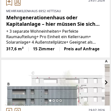
29.07.2026
MEHRFAMILIENHAUS 6952 HITTISAU
Mehrgenerationenhaus oder
Kapitalanlage – hier müssen Sie sich
nicht entscheiden.
+ 3 separate Wohneinheiten+ Perfekte
Raumaufteilung+ Pro Einheit ein Kellerraum+
Solaranlage+ 4 Außenstellplätze+ Geeignet als
Generationenhaus+ Gute Erreichbarkeit+ Beste
317,6 m²
15 Zimmer
Preis auf Anfrage
Infrastruktur+ Bushaltestelle 1min. entferntDieses
29.07.2026