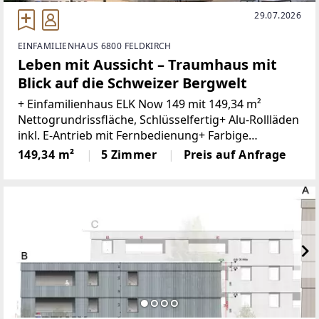
29.07.2026
EINFAMILIENHAUS 6800 FELDKIRCH
Leben mit Aussicht – Traumhaus mit
Blick auf die Schweizer Bergwelt
+ Einfamilienhaus ELK Now 149 mit 149,34 m²
Nettogrundrissfläche, Schlüsselfertig+ Alu-Rollläden
inkl. E-Antrieb mit Fernbedienung+ Farbige
Kunststoff-Alu-Fenster mit 3-fach Verglasung+
149,34 m²
5 Zimmer
Preis auf Anfrage
Moderne Eichentreppe+ 2-Farbige Putzfassade+