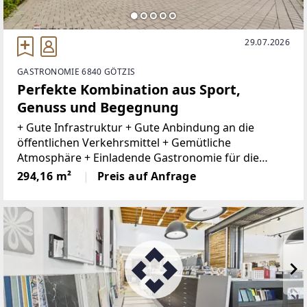
29.07.2026
GASTRONOMIE 6840 GÖTZIS
Perfekte Kombination aus Sport,
Genuss und Begegnung
+ Gute Infrastruktur + Gute Anbindung an die
öffentlichen Verkehrsmittel + Gemütliche
Atmosphäre + Einladende Gastronomie für die
Tennis/Padelspieler + 50 Sitzplätze im Innenbereich
294,16 m²
Preis auf Anfrage
sowie zusätzlicher Gastgarten+ Gemütlicher
Gastgarten