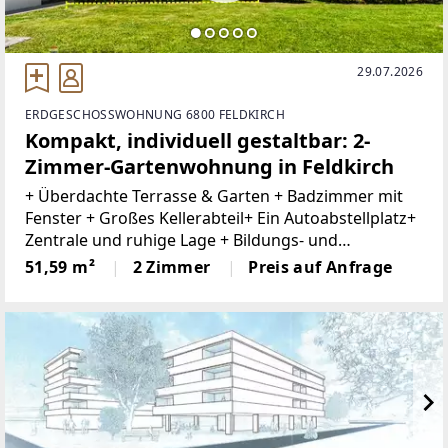
29.07.2026
ERDGESCHOSSWOHNUNG 6800 FELDKIRCH
Kompakt, individuell gestaltbar: 2-
Zimmer-Gartenwohnung in Feldkirch
+ Überdachte Terrasse & Garten + Badzimmer mit
Fenster + Großes Kellerabteil+ Ein Autoabstellplatz+
Zentrale und ruhige Lage + Bildungs- und
Gesundheitseinrichtungen in der Nähe +
51,59 m²
2 Zimmer
Preis auf Anfrage
Lebensmittelgeschäfte und Nahversorger fußläufig