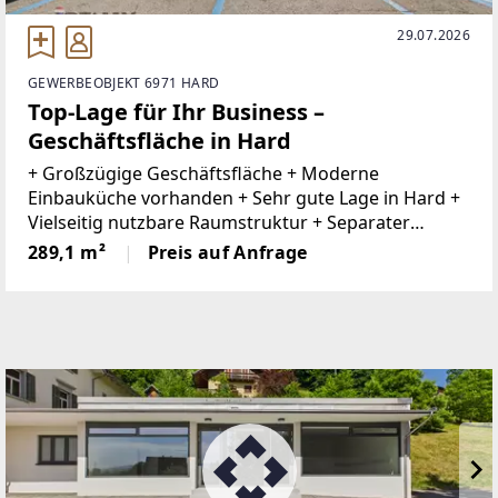
29.07.2026
GEWERBEOBJEKT 6971 HARD
Top-Lage für Ihr Business –
Geschäftsfläche in Hard
+ Großzügige Geschäftsfläche + Moderne
Einbauküche vorhanden + Sehr gute Lage in Hard +
Vielseitig nutzbare Raumstruktur + Separater
Nebenraum mit WC, Küche und Büro + Büro im EG+
289,1 m²
Preis auf Anfrage
Harder Gemeinde mit Gastronomie, kleinen Läden