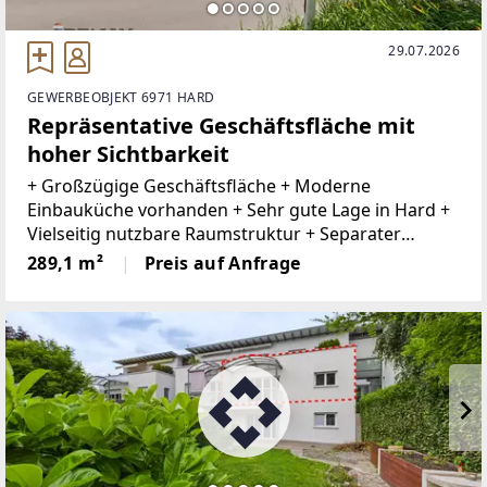
29.07.2026
GEWERBEOBJEKT 6971 HARD
Repräsentative Geschäftsfläche mit
hoher Sichtbarkeit
+ Großzügige Geschäftsfläche + Moderne
Einbauküche vorhanden + Sehr gute Lage in Hard +
Vielseitig nutzbare Raumstruktur + Separater
Nebenraum mit WC, Küche und Büro + Büro im EG+
289,1 m²
Preis auf Anfrage
Harder Gemeinde mit Gastronomie, kleinen Läden