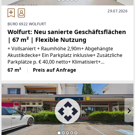
29.07.2026
BÜRO 6922 WOLFURT
Wolfurt: Neu sanierte Geschäftsflächen
| 67 m² | Flexible Nutzung
+ Vollsaniert + Raumhöhe 2,90m+ Abgehängte
Akustikdecke+ Ein Parkplatz inklusive+ Zusätzliche
Parkplätze p. € 40,00 netto+ Klimatisiert+
Kontrollierte Be- und Entlüftung+ Innovatives
67 m²
Preis auf Anfrage
Lichtkonzept+ WC mit Vorraum+ Lagerraum+