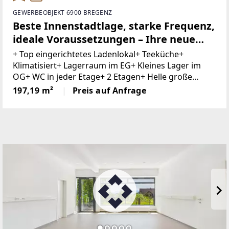
GEWERBEOBJEKT 6900 BREGENZ
Beste Innenstadtlage, starke Frequenz,
ideale Voraussetzungen – Ihre neue
Geschäftsadresse in Bregenz
+ Top eingerichtetes Ladenlokal+ Teeküche+
Klimatisiert+ Lagerraum im EG+ Kleines Lager im
OG+ WC in jeder Etage+ 2 Etagen+ Helle große
Geschäftsflächen + Zentrale Lage+ Im Stadtzentrum
197,19 m²
Preis auf Anfrage
gelegen+ Hohe FußgängerfrequenzSichern