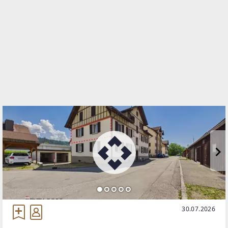
TELEFON
+43 5574 534 34 220
WEBSITE
https://www.remax.at/de/ib/remax-immowest-
lauterach
EMAIL
s.baldauf@remax-immowest.at
30.07.2026