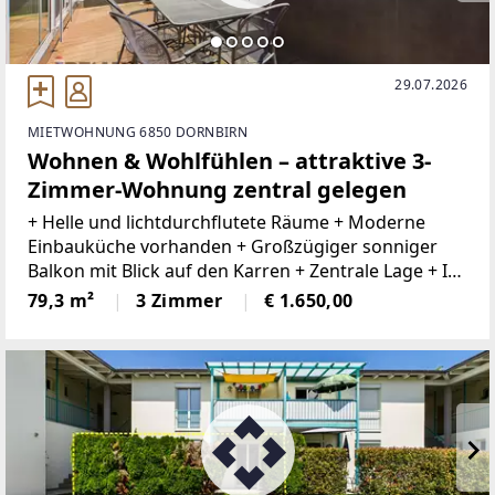
29.07.2026
MIETWOHNUNG 6850 DORNBIRN
Wohnen & Wohlfühlen – attraktive 3-
Zimmer-Wohnung zentral gelegen
+ Helle und lichtdurchflutete Räume + Moderne
Einbauküche vorhanden + Großzügiger sonniger
Balkon mit Blick auf den Karren + Zentrale Lage + In
wenigen Minuten in der Dornbirner Innenstadt +
79,3 m²
3 Zimmer
€ 1.650,00
Nahversorger und Dienstleister in der Nähe