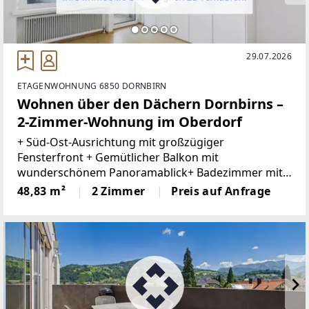
29.07.2026
ETAGENWOHNUNG 6850 DORNBIRN
Wohnen über den Dächern Dornbirns –
2-Zimmer-Wohnung im Oberdorf
+ Süd-Ost-Ausrichtung mit großzügiger
Fensterfront + Gemütlicher Balkon mit
wunderschönem Panoramablick+ Badezimmer mit
Duschbadewanne und Waschmaschinenanschluss+
48,83 m²
2 Zimmer
Preis auf Anfrage
Separate Küche+ Zentrale Lage mit kurzen Wegen
zu allen Einrichtungen des