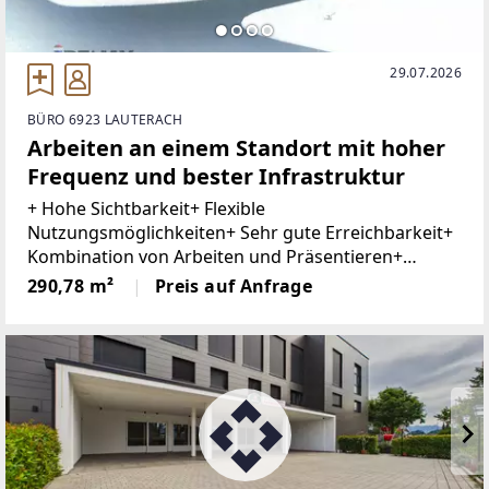
29.07.2026
BÜRO 6923 LAUTERACH
Arbeiten an einem Standort mit hoher
Frequenz und bester Infrastruktur
+ Hohe Sichtbarkeit+ Flexible
Nutzungsmöglichkeiten+ Sehr gute Erreichbarkeit+
Kombination von Arbeiten und Präsentieren+
Barrierefrei+ Ausreichend Besucherparkplätze+
290,78 m²
Preis auf Anfrage
Tiefgaragenplatz optionalIn hoch frequentierter
Lage