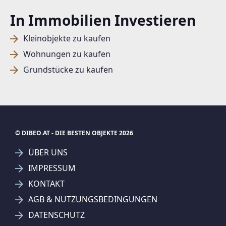
In Immobilien Investieren
Kleinobjekte zu kaufen
Wohnungen zu kaufen
Grundstücke zu kaufen
© DIBEO.AT - DIE BESTEN OBJEKTE 2026
ÜBER UNS
IMPRESSUM
KONTAKT
SUCHAGENT ANLEGEN FÜR DIE
AGB & NUTZUNGSBEDINGUNGEN
AKTUELLEN SUCHKRITERIEN
DATENSCHUTZ
REMAX Immowest Lauterach