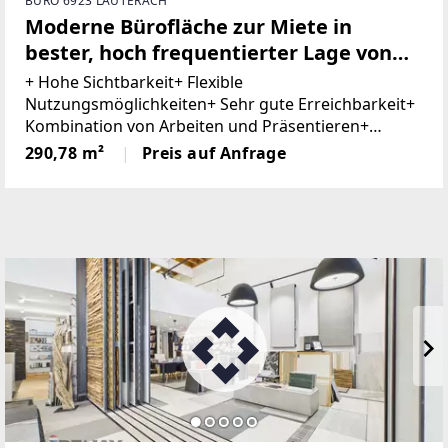
BÜRO 6923 LAUTERACH
Moderne Bürofläche zur Miete in
bester, hoch frequentierter Lage von
Lauterach
+ Hohe Sichtbarkeit+ Flexible
Nutzungsmöglichkeiten+ Sehr gute Erreichbarkeit+
Kombination von Arbeiten und Präsentieren+
Barrierefrei+ Ausreichend Besucherparkplätze+
290,78 m²
Preis auf Anfrage
Tiefgaragenstellplatz optional In hoch
frequentierter