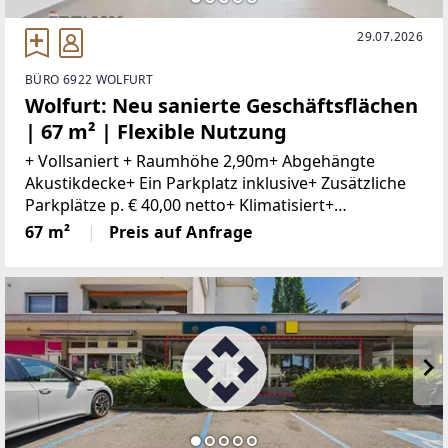
29.07.2026
BÜRO 6922 WOLFURT
Wolfurt: Neu sanierte Geschäftsflächen
| 67 m² | Flexible Nutzung
+ Vollsaniert + Raumhöhe 2,90m+ Abgehängte
Akustikdecke+ Ein Parkplatz inklusive+ Zusätzliche
Parkplätze p. € 40,00 netto+ Klimatisiert+
Kontrollierte Be- und Entlüftung+ Innovatives
67 m²
Preis auf Anfrage
Lichtkonzept+ WC mit Vorraum+ Lagerraum+