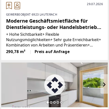
29.07.2026
GEWERBEOBJEKT 6923 LAUTERACH
Moderne Geschäftsmietfläche für
Dienstleistungs- oder Handelsbetriebe
in bester, hoch frequentierter Lage von
+ Hohe Sichtbarkeit+ Flexible
Lauterach
Nutzungsmöglichkeiten+ Sehr gute Erreichbarkeit+
Kombination von Arbeiten und Präsentieren+
Barrierefrei+ Ausreichend Besucherparkplätze+
290,78 m²
Preis auf Anfrage
Tiefgaragenstellplatz optionalIn hoch frequentierter