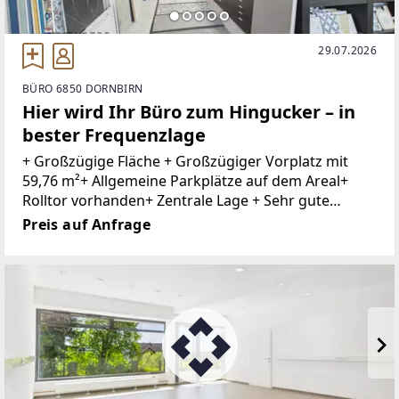
29.07.2026
BÜRO 6850 DORNBIRN
Hier wird Ihr Büro zum Hingucker – in
bester Frequenzlage
+ Großzügige Fläche + Großzügiger Vorplatz mit
59,76 m²+ Allgemeine Parkplätze auf dem Areal+
Rolltor vorhanden+ Zentrale Lage + Sehr gute
Infrastruktur+ Nahversorger und Dienstleister in
Preis auf Anfrage
der Nähe + Öffentliche Verkehrsmittel