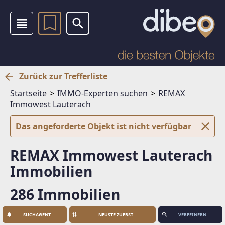
Zurück zur Trefferliste
Startseite
IMMO-Experten suchen
REMAX
Immowest Lauterach
Das angeforderte Objekt ist nicht verfügbar
REMAX Immowest Lauterach
Immobilien
286 Immobilien
SUCHAGENT
VERFEINERN