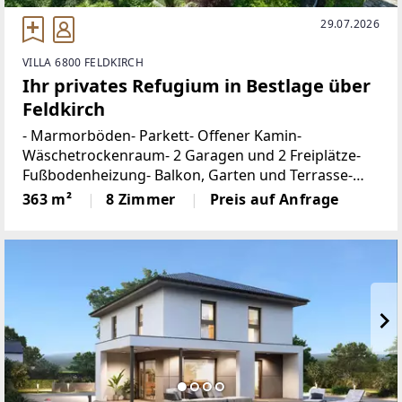
29.07.2026
VILLA 6800 FELDKIRCH
Ihr privates Refugium in Bestlage über
Feldkirch
- Marmorböden- Parkett- Offener Kamin-
Wäschetrockenraum- 2 Garagen und 2 Freiplätze-
Fußbodenheizung- Balkon, Garten und Terrasse-
AlarmanlageDiese außergewöhnliche Liegenschaft
363 m²
8 Zimmer
Preis auf Anfrage
vereint stilvolle Wohnkultur