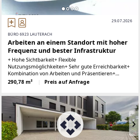
29.07.2026
BÜRO 6923 LAUTERACH
Arbeiten an einem Standort mit hoher
Frequenz und bester Infrastruktur
+ Hohe Sichtbarkeit+ Flexible
Nutzungsmöglichkeiten+ Sehr gute Erreichbarkeit+
Kombination von Arbeiten und Präsentieren+
Barrierefrei+ Ausreichend Besucherparkplätze+
290,78 m²
Preis auf Anfrage
Tiefgaragenplatz optionalIn hoch frequentierter
Lage