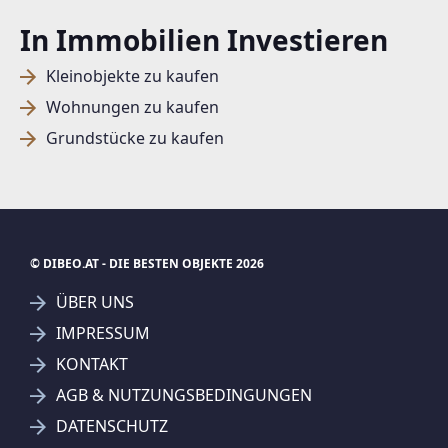
In Immobilien Investieren
Kleinobjekte zu kaufen
Wohnungen zu kaufen
Grundstücke zu kaufen
© DIBEO.AT - DIE BESTEN OBJEKTE 2026
ÜBER UNS
IMPRESSUM
KONTAKT
SUCHAGENT ANLEGEN FÜR DIE
AGB & NUTZUNGSBEDINGUNGEN
AKTUELLEN SUCHKRITERIEN
DATENSCHUTZ
REMAX Immowest Lauterach