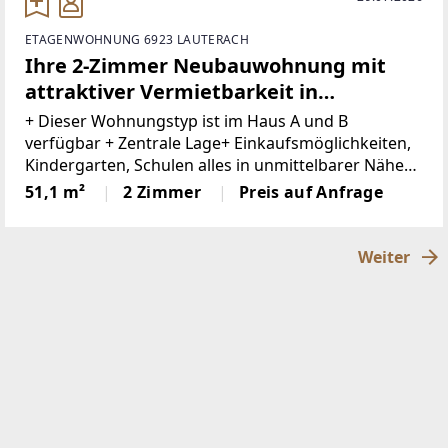
ETAGENWOHNUNG 6923 LAUTERACH
Ihre 2-Zimmer Neubauwohnung mit
attraktiver Vermietbarkeit in
Lauterach
+ Dieser Wohnungstyp ist im Haus A und B
verfügbar + Zentrale Lage+ Einkaufsmöglichkeiten,
Kindergarten, Schulen alles in unmittelbarer Nähe+
Fahrradabstellplätze+ Ausreichend
51,1 m²
2 Zimmer
Preis auf Anfrage
Besucherparkplätze+ Tiefgaragenplatz um €
25.000,00 netto
Weiter