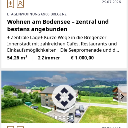
29.07.2026
ETAGENWOHNUNG 6900 BREGENZ
Wohnen am Bodensee – zentral und
bestens angebunden
+ Zentrale Lage+ Kurze Wege in die Bregenzer
Innenstadt mit zahlreichen Cafés, Restaurants und
Einkaufsmöglichkeiten+ Die Seepromenade und der
Hafen sind bequem zu Fuß erreichbar+ Vielfältige
54,26 m²
2 Zimmer
€ 1.000,00
Freizeit- und Sportmöglichkeiten rund um den
Bodensee+