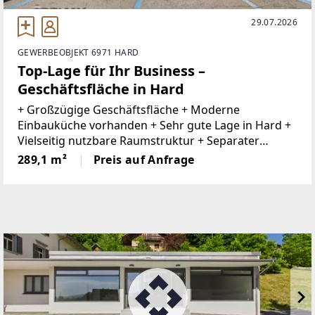
29.07.2026
GEWERBEOBJEKT 6971 HARD
Top-Lage für Ihr Business –
Geschäftsfläche in Hard
+ Großzügige Geschäftsfläche + Moderne
Einbauküche vorhanden + Sehr gute Lage in Hard +
Vielseitig nutzbare Raumstruktur + Separater
Nebenraum mit WC, Küche und Büro + Büro im EG+
289,1 m²
Preis auf Anfrage
Harder Gemeinde mit Gastronomie, kleinen Läden