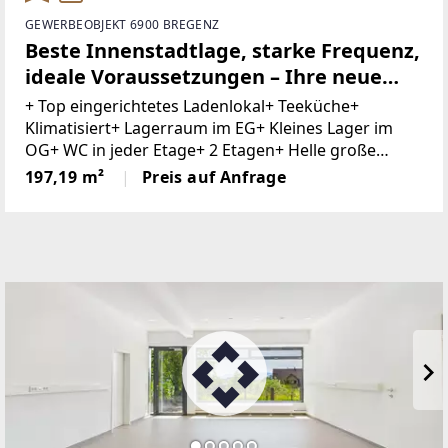
GEWERBEOBJEKT 6900 BREGENZ
Beste Innenstadtlage, starke Frequenz,
ideale Voraussetzungen – Ihre neue
Geschäftsadresse in Bregenz
+ Top eingerichtetes Ladenlokal+ Teeküche+
Klimatisiert+ Lagerraum im EG+ Kleines Lager im
OG+ WC in jeder Etage+ 2 Etagen+ Helle große
Geschäftsflächen + Zentrale Lage+ Im Stadtzentrum
197,19 m²
Preis auf Anfrage
gelegen+ Hohe FußgängerfrequenzSichern