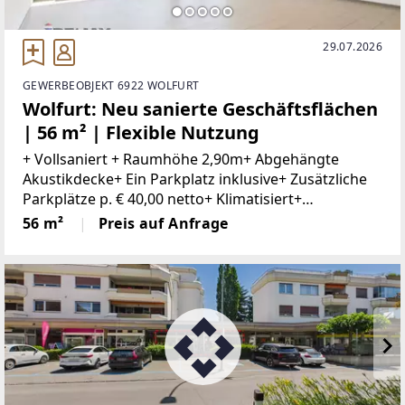
29.07.2026
GEWERBEOBJEKT 6922 WOLFURT
Wolfurt: Neu sanierte Geschäftsflächen
| 56 m² | Flexible Nutzung
+ Vollsaniert + Raumhöhe 2,90m+ Abgehängte
Akustikdecke+ Ein Parkplatz inklusive+ Zusätzliche
Parkplätze p. € 40,00 netto+ Klimatisiert+
Kontrollierte Be- und Entlüftung+ Innovatives
56 m²
Preis auf Anfrage
Lichtkonzept+ WC+ Gute ErreichbarkeitIn