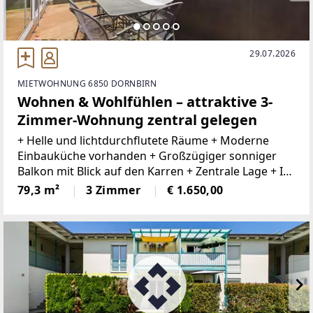
29.07.2026
MIETWOHNUNG 6850 DORNBIRN
Wohnen & Wohlfühlen – attraktive 3-
Zimmer-Wohnung zentral gelegen
+ Helle und lichtdurchflutete Räume + Moderne
Einbauküche vorhanden + Großzügiger sonniger
Balkon mit Blick auf den Karren + Zentrale Lage + In
wenigen Minuten in der Dornbirner Innenstadt +
79,3 m²
3 Zimmer
€ 1.650,00
Nahversorger und Dienstleister in der Nähe