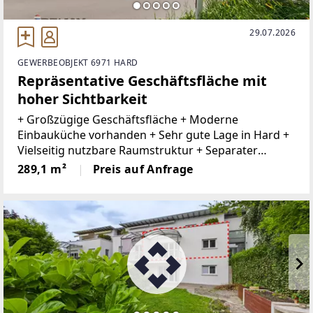
29.07.2026
GEWERBEOBJEKT 6971 HARD
Repräsentative Geschäftsfläche mit
hoher Sichtbarkeit
+ Großzügige Geschäftsfläche + Moderne
Einbauküche vorhanden + Sehr gute Lage in Hard +
Vielseitig nutzbare Raumstruktur + Separater
Nebenraum mit WC, Küche und Büro + Büro im EG+
289,1 m²
Preis auf Anfrage
Harder Gemeinde mit Gastronomie, kleinen Läden