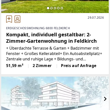
29.07.2026
ERDGESCHOSSWOHNUNG 6800 FELDKIRCH
Kompakt, individuell gestaltbar: 2-
Zimmer-Gartenwohnung in Feldkirch
+ Überdachte Terrasse & Garten + Badzimmer mit
Fenster + Großes Kellerabteil+ Ein Autoabstellplatz+
Zentrale und ruhige Lage + Bildungs- und
Gesundheitseinrichtungen in der Nähe +
51,59 m²
2 Zimmer
Preis auf Anfrage
Lebensmittelgeschäfte und Nahversorger fußläufig