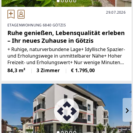
29.07.2026
ETAGENWOHNUNG 6840 GÖTZIS
Ruhe genießen, Lebensqualität erleben
– Ihr neues Zuhause in Götzis
+ Ruhige, naturverbundene Lage+ Idyllische Spazier-
und Erholungswege in unmittelbarer Nähe+ Hoher
Freizeit- und Erholungswert+ Nur wenige Minuten
zum Einkaufszentrum Am Garnmarkt+ Helle,
84,3 m²
3 Zimmer
€ 1.795,00
lichtdurchflutete Räume+ Moderne Einbauküche+