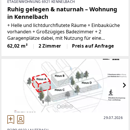
ETAGENWOHNUNG 6921 KENNELBACH
Ruhig gelegen & naturnah – Wohnung
in Kennelbach
+ Helle und lichtdurchflutete Räume + Einbauküche
vorhanden + Großzügiges Badezimmer + 2
Garagenplätze dabei, mit Nutzung für eine
Werkstatt mit Stromanschluss und Beleuchtung +
62,02 m²
2 Zimmer
Preis auf Anfrage
Gartenanteil vorhanden + 3 Schuppen mit dabei +
Ruhige
29.07.2026