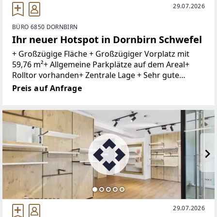
29.07.2026
BÜRO 6850 DORNBIRN
Ihr neuer Hotspot in Dornbirn Schwefel
+ Großzügige Fläche + Großzügiger Vorplatz mit
59,76 m²+ Allgemeine Parkplätze auf dem Areal+
Rolltor vorhanden+ Zentrale Lage + Sehr gute
Infrastruktur+ Nahversorger und Dienstleister in
Preis auf Anfrage
der Nähe + Öffentliche Verkehrsmittel
29.07.2026