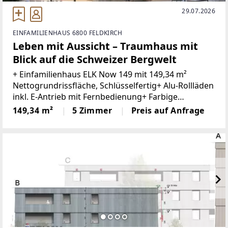
29.07.2026
EINFAMILIENHAUS 6800 FELDKIRCH
Leben mit Aussicht – Traumhaus mit
Blick auf die Schweizer Bergwelt
+ Einfamilienhaus ELK Now 149 mit 149,34 m²
Nettogrundrissfläche, Schlüsselfertig+ Alu-Rollläden
inkl. E-Antrieb mit Fernbedienung+ Farbige
Kunststoff-Alu-Fenster mit 3-fach Verglasung+
149,34 m²
5 Zimmer
Preis auf Anfrage
Moderne Eichentreppe+ 2-Farbige Putzfassade+