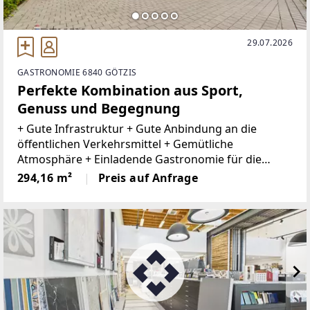
29.07.2026
GASTRONOMIE 6840 GÖTZIS
Perfekte Kombination aus Sport,
Genuss und Begegnung
+ Gute Infrastruktur + Gute Anbindung an die
öffentlichen Verkehrsmittel + Gemütliche
Atmosphäre + Einladende Gastronomie für die
Tennis/Padelspieler + 50 Sitzplätze im Innenbereich
294,16 m²
Preis auf Anfrage
sowie zusätzlicher Gastgarten+ Gemütlicher
Gastgarten