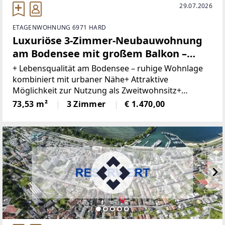
29.07.2026
ETAGENWOHNUNG 6971 HARD
Luxuriöse 3-Zimmer-Neubauwohnung
am Bodensee mit großem Balkon –
ideal als Haupt- oder Zweitwohnsitz
+ Lebensqualität am Bodensee – ruhige Wohnlage
kombiniert mit urbaner Nähe+ Attraktive
Möglichkeit zur Nutzung als Zweitwohnsitz+
Zahlreiche Radwege, Sportangebote, Vereine und
73,53 m²
3 Zimmer
€ 1.470,00
Naherholungsgebiete in der Umgebung+ Bodensee
& Seeufer in