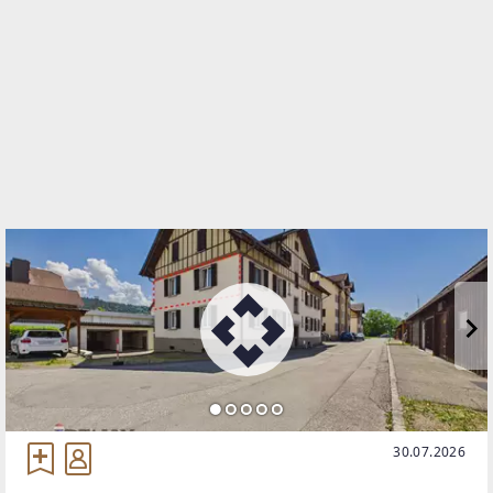
TELEFON
+43 5574 534 34 220
WEBSITE
https://www.remax.at/de/ib/remax-immowest-
lauterach
EMAIL
s.baldauf@remax-immowest.at
30.07.2026