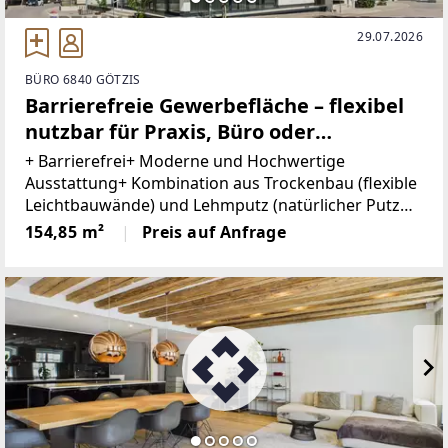
29.07.2026
BÜRO 6840 GÖTZIS
Barrierefreie Gewerbefläche – flexibel
nutzbar für Praxis, Büro oder
Dienstleistungsbetriebe
+ Barrierefrei+ Moderne und Hochwertige
Ausstattung+ Kombination aus Trockenbau (flexible
Leichtbauwände) und Lehmputz (natürlicher Putz
für ein angenehmes Raumklima und gute
154,85 m²
Preis auf Anfrage
Feuchtigkeitsregulierung)+ Integrierte
Belüftungsanlage+ 4 Balkone