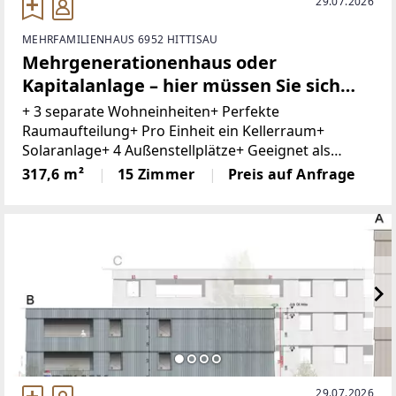
29.07.2026
MEHRFAMILIENHAUS 6952 HITTISAU
Mehrgenerationenhaus oder
Kapitalanlage – hier müssen Sie sich
nicht entscheiden.
+ 3 separate Wohneinheiten+ Perfekte
Raumaufteilung+ Pro Einheit ein Kellerraum+
Solaranlage+ 4 Außenstellplätze+ Geeignet als
Generationenhaus+ Gute Erreichbarkeit+ Beste
317,6 m²
15 Zimmer
Preis auf Anfrage
Infrastruktur+ Bushaltestelle 1min. entferntDieses
29.07.2026