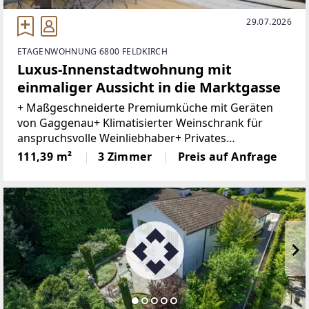
29.07.2026
ETAGENWOHNUNG 6800 FELDKIRCH
Luxus-Innenstadtwohnung mit
einmaliger Aussicht in die Marktgasse
+ Maßgeschneiderte Premiumküche mit Geräten
von Gaggenau+ Klimatisierter Weinschrank für
anspruchsvolle Weinliebhaber+ Privates
Heimkinoerlebnis mit Beamer und versenkbarer
111,39 m²
3 Zimmer
Preis auf Anfrage
Leinwand+ Hochwertiges Soundsystem+ Edle
Terrazzoböden in den