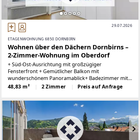
29.07.2026
ETAGENWOHNUNG 6850 DORNBIRN
Wohnen über den Dächern Dornbirns –
2-Zimmer-Wohnung im Oberdorf
+ Süd-Ost-Ausrichtung mit großzügiger
Fensterfront + Gemütlicher Balkon mit
wunderschönem Panoramablick+ Badezimmer mit
Duschbadewanne und Waschmaschinenanschluss+
48,83 m²
2 Zimmer
Preis auf Anfrage
Separate Küche+ Zentrale Lage mit kurzen Wegen
zu allen Einrichtungen des