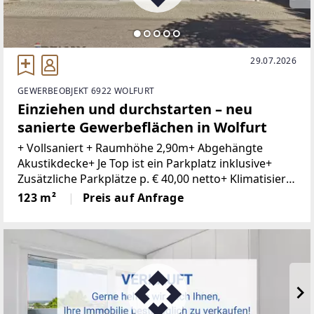
29.07.2026
GEWERBEOBJEKT 6922 WOLFURT
Einziehen und durchstarten – neu
sanierte Gewerbeflächen in Wolfurt
+ Vollsaniert + Raumhöhe 2,90m+ Abgehängte
Akustikdecke+ Je Top ist ein Parkplatz inklusive+
Zusätzliche Parkplätze p. € 40,00 netto+ Klimatisiert+
Kontrollierte Be- und Entlüftung+ Innovatives
123 m²
Preis auf Anfrage
Lichtkonzept+ Gute ErreichbarkeitIn