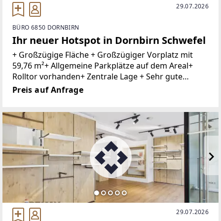
29.07.2026
BÜRO 6850 DORNBIRN
Ihr neuer Hotspot in Dornbirn Schwefel
+ Großzügige Fläche + Großzügiger Vorplatz mit
59,76 m²+ Allgemeine Parkplätze auf dem Areal+
Rolltor vorhanden+ Zentrale Lage + Sehr gute
Infrastruktur+ Nahversorger und Dienstleister in
Preis auf Anfrage
der Nähe + Öffentliche Verkehrsmittel
29.07.2026