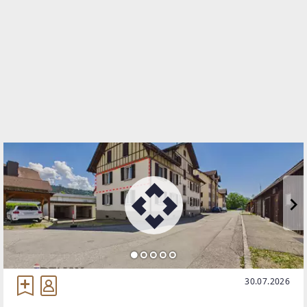
TELEFON
+43 5574 534 34 220
WEBSITE
https://www.remax.at/de/ib/remax-immowest-
lauterach
EMAIL
s.baldauf@remax-immowest.at
30.07.2026