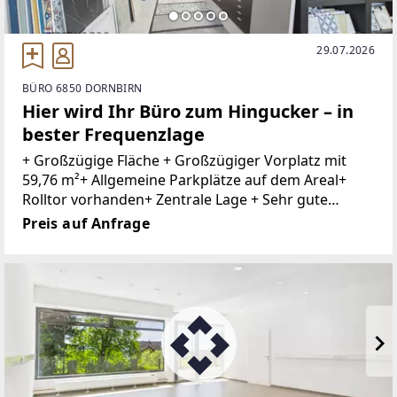
29.07.2026
BÜRO 6850 DORNBIRN
Hier wird Ihr Büro zum Hingucker – in
bester Frequenzlage
+ Großzügige Fläche + Großzügiger Vorplatz mit
59,76 m²+ Allgemeine Parkplätze auf dem Areal+
Rolltor vorhanden+ Zentrale Lage + Sehr gute
Infrastruktur+ Nahversorger und Dienstleister in
Preis auf Anfrage
der Nähe + Öffentliche Verkehrsmittel