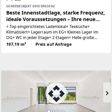
GEWERBEOBJEKT 6900 BREGENZ
Beste Innenstadtlage, starke Frequenz,
ideale Voraussetzungen – Ihre neue
Geschäftsadresse in Bregenz
+ Top eingerichtetes Ladenlokal+ Teeküche+
Klimatisiert+ Lagerraum im EG+ Kleines Lager im
OG+ WC in jeder Etage+ 2 Etagen+ Helle große
Geschäftsflächen + Zentrale Lage+ Im Stadtzentrum
197,19 m²
Preis auf Anfrage
gelegen+ Hohe FußgängerfrequenzSichern