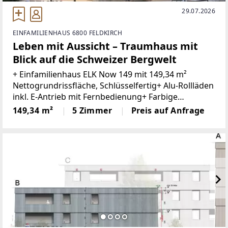
29.07.2026
EINFAMILIENHAUS 6800 FELDKIRCH
Leben mit Aussicht – Traumhaus mit
Blick auf die Schweizer Bergwelt
+ Einfamilienhaus ELK Now 149 mit 149,34 m²
Nettogrundrissfläche, Schlüsselfertig+ Alu-Rollläden
inkl. E-Antrieb mit Fernbedienung+ Farbige
Kunststoff-Alu-Fenster mit 3-fach Verglasung+
149,34 m²
5 Zimmer
Preis auf Anfrage
Moderne Eichentreppe+ 2-Farbige Putzfassade+