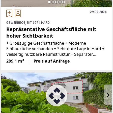
29.07.2026
GEWERBEOBJEKT 6971 HARD
Repräsentative Geschäftsfläche mit
hoher Sichtbarkeit
+ Großzügige Geschäftsfläche + Moderne
Einbauküche vorhanden + Sehr gute Lage in Hard +
Vielseitig nutzbare Raumstruktur + Separater
Nebenraum mit WC, Küche und Büro + Büro im EG+
289,1 m²
Preis auf Anfrage
Harder Gemeinde mit Gastronomie, kleinen Läden