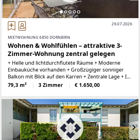
29.07.2026
MIETWOHNUNG 6850 DORNBIRN
Wohnen & Wohlfühlen – attraktive 3-
Zimmer-Wohnung zentral gelegen
+ Helle und lichtdurchflutete Räume + Moderne
Einbauküche vorhanden + Großzügiger sonniger
Balkon mit Blick auf den Karren + Zentrale Lage + In
wenigen Minuten in der Dornbirner Innenstadt +
79,3 m²
3 Zimmer
€ 1.650,00
Nahversorger und Dienstleister in der Nähe