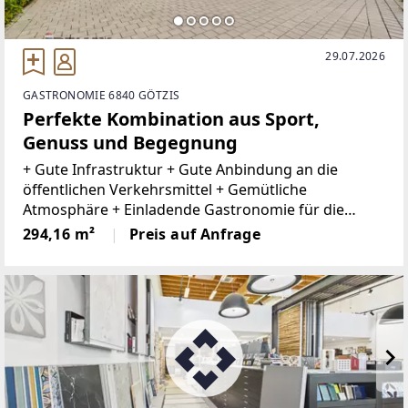
29.07.2026
GASTRONOMIE 6840 GÖTZIS
Perfekte Kombination aus Sport,
Genuss und Begegnung
+ Gute Infrastruktur + Gute Anbindung an die
öffentlichen Verkehrsmittel + Gemütliche
Atmosphäre + Einladende Gastronomie für die
Tennis/Padelspieler + 50 Sitzplätze im Innenbereich
294,16 m²
Preis auf Anfrage
sowie zusätzlicher Gastgarten+ Gemütlicher
Gastgarten