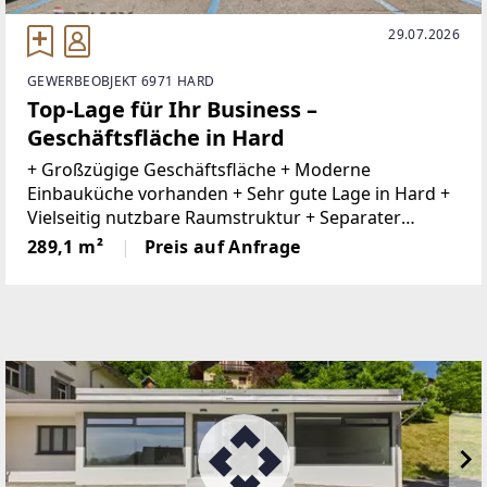
29.07.2026
GEWERBEOBJEKT 6971 HARD
Top-Lage für Ihr Business –
Geschäftsfläche in Hard
+ Großzügige Geschäftsfläche + Moderne
Einbauküche vorhanden + Sehr gute Lage in Hard +
Vielseitig nutzbare Raumstruktur + Separater
Nebenraum mit WC, Küche und Büro + Büro im EG+
289,1 m²
Preis auf Anfrage
Harder Gemeinde mit Gastronomie, kleinen Läden