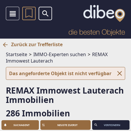
Zurück zur Trefferliste
Startseite
IMMO-Experten suchen
REMAX
Immowest Lauterach
Das angeforderte Objekt ist nicht verfügbar
REMAX Immowest Lauterach
Immobilien
286 Immobilien
SUCHAGENT
VERFEINERN