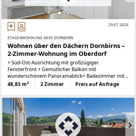
29.07.2026
ETAGENWOHNUNG 6850 DORNBIRN
Wohnen über den Dächern Dornbirns –
2-Zimmer-Wohnung im Oberdorf
+ Süd-Ost-Ausrichtung mit großzügiger
Fensterfront + Gemütlicher Balkon mit
wunderschönem Panoramablick+ Badezimmer mit
Duschbadewanne und Waschmaschinenanschluss+
48,83 m²
2 Zimmer
Preis auf Anfrage
Separate Küche+ Zentrale Lage mit kurzen Wegen
zu allen Einrichtungen des