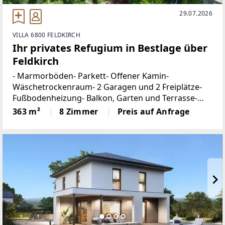
29.07.2026
VILLA 6800 FELDKIRCH
Ihr privates Refugium in Bestlage über
Feldkirch
- Marmorböden- Parkett- Offener Kamin-
Wäschetrockenraum- 2 Garagen und 2 Freiplätze-
Fußbodenheizung- Balkon, Garten und Terrasse-
AlarmanlageDiese außergewöhnliche Liegenschaft
363 m²
8 Zimmer
Preis auf Anfrage
vereint stilvolle Wohnkultur