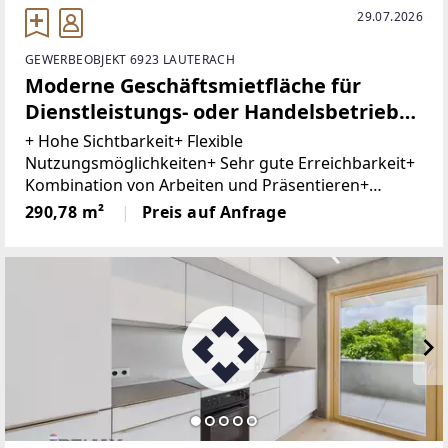
29.07.2026
GEWERBEOBJEKT 6923 LAUTERACH
Moderne Geschäftsmietfläche für
Dienstleistungs- oder Handelsbetriebe
in bester, hoch frequentierter Lage von
+ Hohe Sichtbarkeit+ Flexible
Lauterach
Nutzungsmöglichkeiten+ Sehr gute Erreichbarkeit+
Kombination von Arbeiten und Präsentieren+
Barrierefrei+ Ausreichend Besucherparkplätze+
290,78 m²
Preis auf Anfrage
Tiefgaragenstellplatz optionalIn hoch frequentierter