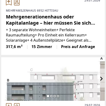
29.07.2026
MEHRFAMILIENHAUS 6952 HITTISAU
Mehrgenerationenhaus oder
Kapitalanlage – hier müssen Sie sich
nicht entscheiden.
+ 3 separate Wohneinheiten+ Perfekte
Raumaufteilung+ Pro Einheit ein Kellerraum+
Solaranlage+ 4 Außenstellplätze+ Geeignet als
Generationenhaus+ Gute Erreichbarkeit+ Beste
317,6 m²
15 Zimmer
Preis auf Anfrage
Infrastruktur+ Bushaltestelle 1min. entferntDieses
29.07.2026