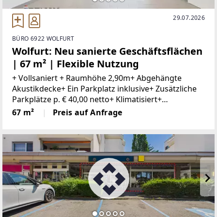
29.07.2026
BÜRO 6922 WOLFURT
Wolfurt: Neu sanierte Geschäftsflächen
| 67 m² | Flexible Nutzung
+ Vollsaniert + Raumhöhe 2,90m+ Abgehängte
Akustikdecke+ Ein Parkplatz inklusive+ Zusätzliche
Parkplätze p. € 40,00 netto+ Klimatisiert+
Kontrollierte Be- und Entlüftung+ Innovatives
67 m²
Preis auf Anfrage
Lichtkonzept+ WC mit Vorraum+ Lagerraum+