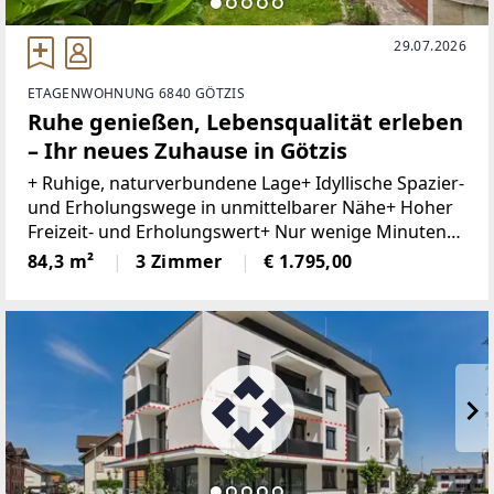
29.07.2026
ETAGENWOHNUNG 6840 GÖTZIS
Ruhe genießen, Lebensqualität erleben
– Ihr neues Zuhause in Götzis
+ Ruhige, naturverbundene Lage+ Idyllische Spazier-
und Erholungswege in unmittelbarer Nähe+ Hoher
Freizeit- und Erholungswert+ Nur wenige Minuten
zum Einkaufszentrum Am Garnmarkt+ Helle,
84,3 m²
3 Zimmer
€ 1.795,00
lichtdurchflutete Räume+ Moderne Einbauküche+