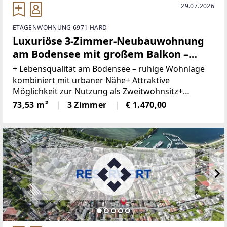
29.07.2026
ETAGENWOHNUNG 6971 HARD
Luxuriöse 3-Zimmer-Neubauwohnung
am Bodensee mit großem Balkon –
ideal als Haupt- oder Zweitwohnsitz
+ Lebensqualität am Bodensee – ruhige Wohnlage
kombiniert mit urbaner Nähe+ Attraktive
Möglichkeit zur Nutzung als Zweitwohnsitz+
Zahlreiche Radwege, Sportangebote, Vereine und
73,53 m²
3 Zimmer
€ 1.470,00
Naherholungsgebiete in der Umgebung+ Bodensee
& Seeufer in