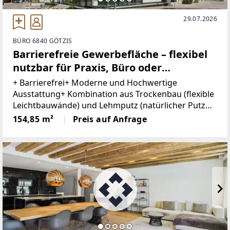
29.07.2026
BÜRO 6840 GÖTZIS
Barrierefreie Gewerbefläche – flexibel
nutzbar für Praxis, Büro oder
Dienstleistungsbetriebe
+ Barrierefrei+ Moderne und Hochwertige
Ausstattung+ Kombination aus Trockenbau (flexible
Leichtbauwände) und Lehmputz (natürlicher Putz
für ein angenehmes Raumklima und gute
154,85 m²
Preis auf Anfrage
Feuchtigkeitsregulierung)+ Integrierte
Belüftungsanlage+ 4 Balkone