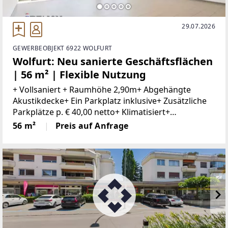
29.07.2026
GEWERBEOBJEKT 6922 WOLFURT
Wolfurt: Neu sanierte Geschäftsflächen
| 56 m² | Flexible Nutzung
+ Vollsaniert + Raumhöhe 2,90m+ Abgehängte
Akustikdecke+ Ein Parkplatz inklusive+ Zusätzliche
Parkplätze p. € 40,00 netto+ Klimatisiert+
Kontrollierte Be- und Entlüftung+ Innovatives
56 m²
Preis auf Anfrage
Lichtkonzept+ WC+ Gute ErreichbarkeitIn