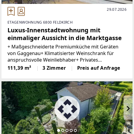
29.07.2026
ETAGENWOHNUNG 6800 FELDKIRCH
Luxus-Innenstadtwohnung mit
einmaliger Aussicht in die Marktgasse
+ Maßgeschneiderte Premiumküche mit Geräten
von Gaggenau+ Klimatisierter Weinschrank für
anspruchsvolle Weinliebhaber+ Privates
Heimkinoerlebnis mit Beamer und versenkbarer
111,39 m²
3 Zimmer
Preis auf Anfrage
Leinwand+ Hochwertiges Soundsystem+ Edle
Terrazzoböden in den