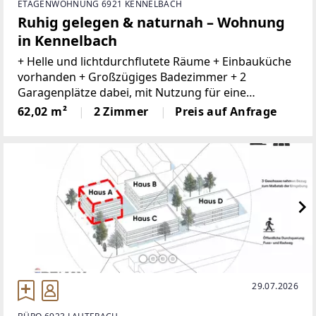
ETAGENWOHNUNG 6921 KENNELBACH
Ruhig gelegen & naturnah – Wohnung
in Kennelbach
+ Helle und lichtdurchflutete Räume + Einbauküche
vorhanden + Großzügiges Badezimmer + 2
Garagenplätze dabei, mit Nutzung für eine
Werkstatt mit Stromanschluss und Beleuchtung +
62,02 m²
2 Zimmer
Preis auf Anfrage
Gartenanteil vorhanden + 3 Schuppen mit dabei +
Ruhige
29.07.2026