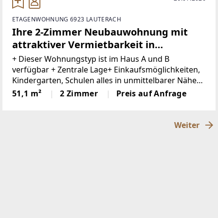
ETAGENWOHNUNG 6923 LAUTERACH
Ihre 2-Zimmer Neubauwohnung mit
attraktiver Vermietbarkeit in
Lauterach
+ Dieser Wohnungstyp ist im Haus A und B
verfügbar + Zentrale Lage+ Einkaufsmöglichkeiten,
Kindergarten, Schulen alles in unmittelbarer Nähe+
Fahrradabstellplätze+ Ausreichend
51,1 m²
2 Zimmer
Preis auf Anfrage
Besucherparkplätze+ Tiefgaragenplatz um €
25.000,00 netto
Weiter