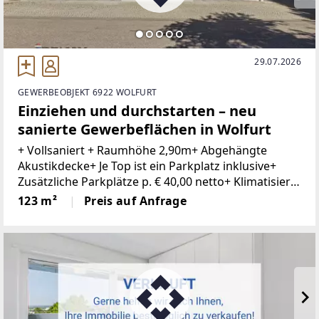
29.07.2026
GEWERBEOBJEKT 6922 WOLFURT
Einziehen und durchstarten – neu
sanierte Gewerbeflächen in Wolfurt
+ Vollsaniert + Raumhöhe 2,90m+ Abgehängte
Akustikdecke+ Je Top ist ein Parkplatz inklusive+
Zusätzliche Parkplätze p. € 40,00 netto+ Klimatisiert+
Kontrollierte Be- und Entlüftung+ Innovatives
123 m²
Preis auf Anfrage
Lichtkonzept+ Gute ErreichbarkeitIn