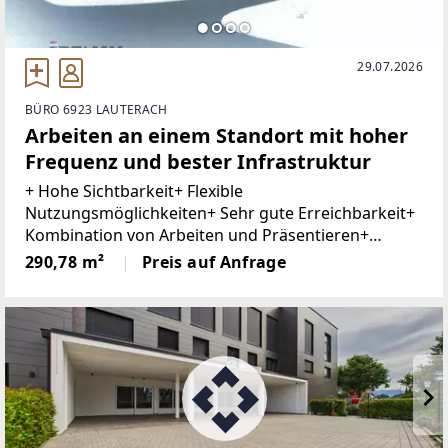
29.07.2026
BÜRO 6923 LAUTERACH
Arbeiten an einem Standort mit hoher
Frequenz und bester Infrastruktur
+ Hohe Sichtbarkeit+ Flexible
Nutzungsmöglichkeiten+ Sehr gute Erreichbarkeit+
Kombination von Arbeiten und Präsentieren+
Barrierefrei+ Ausreichend Besucherparkplätze+
290,78 m²
Preis auf Anfrage
Tiefgaragenplatz optionalIn hoch frequentierter
Lage