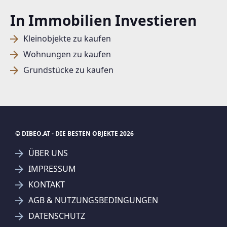
In Immobilien Investieren
Kleinobjekte zu kaufen
Wohnungen zu kaufen
Grundstücke zu kaufen
© DIBEO.AT - DIE BESTEN OBJEKTE 2026
ÜBER UNS
IMPRESSUM
KONTAKT
SUCHAGENT ANLEGEN FÜR DIE
AGB & NUTZUNGSBEDINGUNGEN
AKTUELLEN SUCHKRITERIEN
DATENSCHUTZ
REMAX Immowest Lauterach