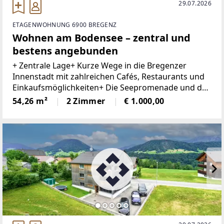
29.07.2026
ETAGENWOHNUNG 6900 BREGENZ
Wohnen am Bodensee – zentral und
bestens angebunden
+ Zentrale Lage+ Kurze Wege in die Bregenzer
Innenstadt mit zahlreichen Cafés, Restaurants und
Einkaufsmöglichkeiten+ Die Seepromenade und der
Hafen sind bequem zu Fuß erreichbar+ Vielfältige
54,26 m²
2 Zimmer
€ 1.000,00
Freizeit- und Sportmöglichkeiten rund um den
Bodensee+