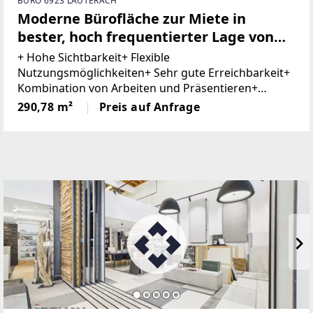
BÜRO 6923 LAUTERACH
Moderne Bürofläche zur Miete in
bester, hoch frequentierter Lage von
Lauterach
+ Hohe Sichtbarkeit+ Flexible
Nutzungsmöglichkeiten+ Sehr gute Erreichbarkeit+
Kombination von Arbeiten und Präsentieren+
Barrierefrei+ Ausreichend Besucherparkplätze+
290,78 m²
Preis auf Anfrage
Tiefgaragenstellplatz optional In hoch
frequentierter