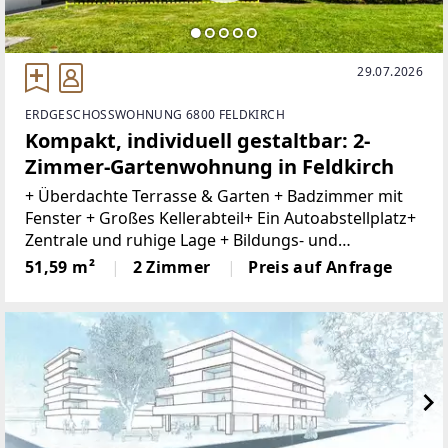
29.07.2026
ERDGESCHOSSWOHNUNG 6800 FELDKIRCH
Kompakt, individuell gestaltbar: 2-
Zimmer-Gartenwohnung in Feldkirch
+ Überdachte Terrasse & Garten + Badzimmer mit
Fenster + Großes Kellerabteil+ Ein Autoabstellplatz+
Zentrale und ruhige Lage + Bildungs- und
Gesundheitseinrichtungen in der Nähe +
51,59 m²
2 Zimmer
Preis auf Anfrage
Lebensmittelgeschäfte und Nahversorger fußläufig