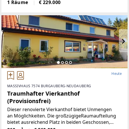
generalsaniert• Klimatisiert (Klimaanlage)• neue
1 Räume
€ 229.000
Böden, neue Heizkörper•
Heute
MASSIVHAUS 7574 BURGAUBERG-NEUDAUBERG
Traumhafter Vierkanthof
(Provisionsfrei)
Dieser renovierte Vierkanthof bietet Unmengen
an Möglichkeiten. Die großzügigeRaumaufteilung
bietet ausreichend Platz in beiden Geschossen,
neben 5Schlafräumen, gibt es ein Wohnzimmer mit