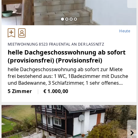
Heute
MIETWOHNUNG 8523 FRAUENTAL AN DER LASSNITZ
helle Dachgeschosswohnung ab sofort
(provisionsfrei) (Provisionsfrei)
helle Dachgeschosswohnung ab sofort zur Miete
frei bestehend aus: 1 WC, 1Badezimmer mit Dusche
und Badewanne, 3 Schlafzimmer, 1 sehr offenes
Wohnzimmermit Balkon und Kachelofen, 1 voll
5 Zimmer
€ 1.000,00
möbelierte Küche, 1 Abstellraum,
2Autostellplätze Miete