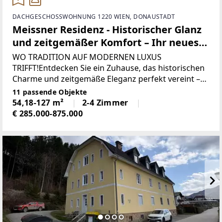
DACHGESCHOSSWOHNUNG 1220 WIEN, DONAUSTADT
Meissner Residenz - Historischer Glanz
und zeitgemäßer Komfort – Ihr neues
Premium-Zuhause in der Donaustadt
WO TRADITION AUF MODERNEN LUXUS
TRIFFT!Entdecken Sie ein Zuhause, das historischen
Charme und zeitgemäße Eleganz perfekt vereint –
Ihre ganz persönliche Wohlfühloase mit
11 passende Objekte
erstklassigem Komfort und privaten Freiräumen
54,18-127 m²
2-4 Zimmer
mitten in der Stadt.DAS
€ 285.000-875.000