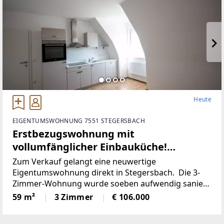
Heute
EIGENTUMSWOHNUNG 7551 STEGERSBACH
Erstbezugswohnung mit
vollumfänglicher Einbauküche!
(Provisionsfrei)
Zum Verkauf gelangt eine neuwertige
Eigentumswohnung direkt in Stegersbach. Die 3-
Zimmer-Wohnung wurde soeben aufwendig saniert.
So wurde unter anderem dieElektronik gänzlich
59 m²
3 Zimmer
€ 106.000
erneuert und für einen niedrigen