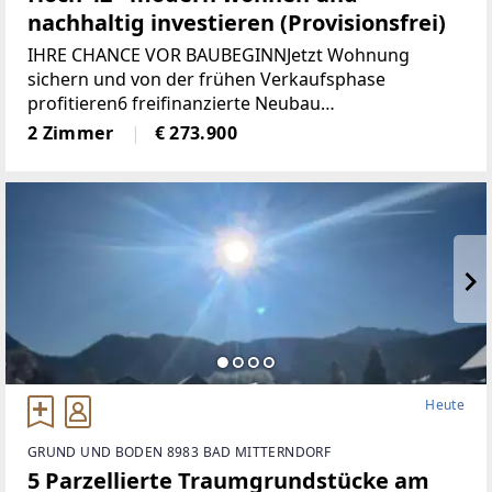
nachhaltig investieren (Provisionsfrei)
IHRE CHANCE VOR BAUBEGINNJetzt Wohnung
sichern und von der frühen Verkaufsphase
profitieren6 freifinanzierte Neubau
EigentumswohnungenWohnungsgrößen von ca. 50
2 Zimmer
€ 273.900
m² bis 68 m²Alle Wohnungen sind entweder mit
Eigengarten, Terrasse
Heute
GRUND UND BODEN 8983 BAD MITTERNDORF
5 Parzellierte Traumgrundstücke am