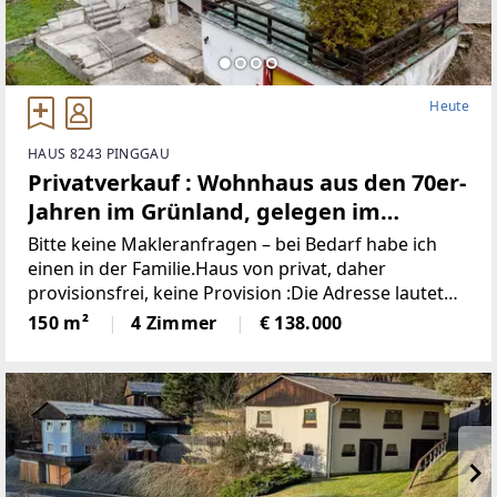
Heute
HAUS 8243 PINGGAU
Privatverkauf : Wohnhaus aus den 70er-
Jahren im Grünland, gelegen im
idyllischen Wechselgebiet
Bitte keine Makleranfragen – bei Bedarf habe ich
(Provisionsfrei)
einen in der Familie.Haus von privat, daher
provisionsfrei, keine Provision :Die Adresse lautet
“8243 Pinggau, Wiesenhöf 43“. Achtung : in
150 m²
4 Zimmer
€ 138.000
manchen Navis(auch