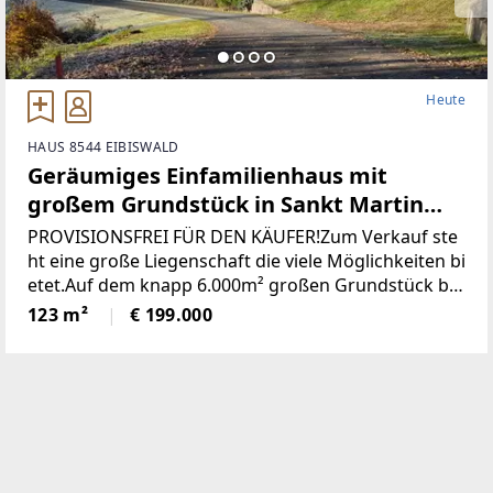
Heute
HAUS 8544 EIBISWALD
Geräumiges Einfamilienhaus mit
großem Grundstück in Sankt Martin
(Provisionsfrei)
PROVISIONSFREI FÜR DEN KÄUFER!Zum Verkauf ste
ht eine große Liegenschaft die viele Möglichkeiten bi
etet.Auf dem knapp 6.000m² großen Grundstück be
findet sich ein Wohngebäude bestehend aus derzeit
123 m²
€ 199.000
zwei getrennten Wohnungen, einem großen zweist
öckigen Wirtschaftsgebäude und einer Holzhütte mi
t angrenzendem Pool / Teich.* Das gesamte Grunds
tück wurde neu vermessen und ist im Grenzkataster
eingetragen.* Sämtliche Gebäude wurden neu Bau
bewilligt* Neuer Hauptstromanschluss sowie ein ne
uer Hauptverteilerkasten* Neuer Hauptwasseransc