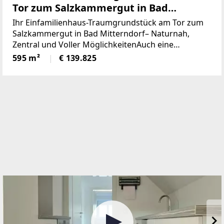
Tor zum Salzkammergut in Bad
Mitterndorf - naturnah, zentral und
Ihr Einfamilienhaus-Traumgrundstück am Tor zum
voller Möglichkeiten (Provisionsfrei)
Salzkammergut in Bad Mitterndorf– Naturnah,
Zentral und Voller MöglichkeitenAuch eine
touristische Vermietung ist nach Absprache mit der
595 m²
€ 139.825
Gemeinde möglich.Die Loipe und Therme