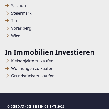
Salzburg
Steiermark
SUCHAGENT ANLEGEN FÜR DIE
Tirol
AKTUELLEN SUCHKRITERIEN
Vorarlberg
Dieser Filter wird viele Treffer erzeugen. Bitte setzen
Wien
Sie weitere Filter!
Treffer verfeinern
In Immobilien Investieren
Ich stimme der Verarbeitung meiner Daten, wie
Kleinobjekte zu kaufen
in den
Datenschutzbestimmungen
beschrieben,
Wohnungen zu kaufen
zu.
Grundstücke zu kaufen
Suchagent anlegen
Jetzt Suchagent anlegen
© DIBEO.AT - DIE BESTEN OBJEKTE 2026