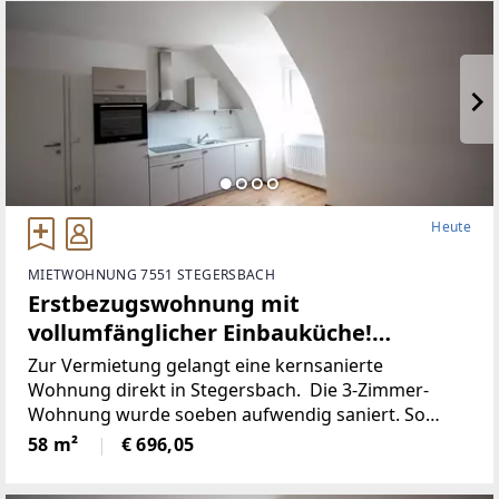
Heute
MIETWOHNUNG 7551 STEGERSBACH
Erstbezugswohnung mit
vollumfänglicher Einbauküche!
(Provisionsfrei)
Zur Vermietung gelangt eine kernsanierte
Wohnung direkt in Stegersbach. Die 3-Zimmer-
Wohnung wurde soeben aufwendig saniert. So
wurde unter anderem dieElektronik gänzlich
58 m²
€ 696,05
erneuert und für einen niedrigen