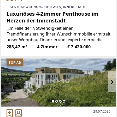
EIGENTUMSWOHNUNG 1010 WIEN, INNERE STADT
Luxuriöses 4-Zimmer Penthouse im
Herzen der Innenstadt
_Im Falle der Notwendigkeit einer
Fremdfinanzierung Ihrer Wunschimmobilie ermittelt
unser Wohnbau-Finanzierungsexperte gerne die
optimale Finanzierungslösung und findet das
288,47 m²
4 Zimmer
€ 7.420.000
passende Zins- und Konditionsangebot für Sie. Er
vergleicht die aktuellen Angebote
TOP AD
29.07.2026