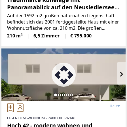
Panoramablick auf den Neusiedlersee
(Provisionsfrei)
Auf der 1592 m2 großen naturnahen Liegenschaft
befindet sich das 2001 fertiggestellte Haus mit einer
Wohnnutzfläche von ca. 210 m2. Die großen
Fensterspenden viel Tageslicht und ermöglichen auf
210 m²
6,5 Zimmer
€ 795.000
mehreren Ebenen einenaußergewöhnlichen Blick
Heute
EIGENTUMSWOHNUNG 7400 OBERWART
Hoch 42 - modern wohnen und