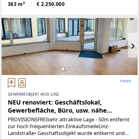
wunderbare Natur.Die Liegenschaft bietet ein hohes
363 m²
€ 2.250.000
Maß an Privatsphäre, versprüht
historischenCharme
Heute
GEWERBEOBJEKT 4020 LINZ
NEU renoviert: Geschäftslokal,
Gewerbefläche, Büro, usw. nähe
Landstrasse-Linz (Provisionsfrei)
PROVISIONSFREIsehr attraktive Lage - 50m entfernt
zur hoch frequentierten EinkaufsmeileLinz-
Landstraße• Geschäftsobjekt wurde entkernt und