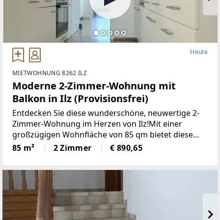
Heute
MIETWOHNUNG 8262 ILZ
Moderne 2-Zimmer-Wohnung mit
Balkon in Ilz (Provisionsfrei)
Entdecken Sie diese wunderschöne, neuwertige 2-
Zimmer-Wohnung im Herzen von Ilz!Mit einer
großzügigen Wohnfläche von 85 qm bietet diese
Wohnung den idealen Raumfür Singles oder Paare.
85 m²
2 Zimmer
€ 890,65
Die lichtdurchfluteten Räume überzeugen durch
einemoderne