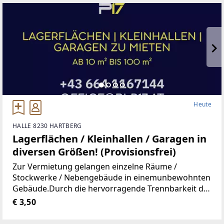
Gymnasium,
Heute
HALLE 8230 HARTBERG
Lagerflächen / Kleinhallen / Garagen in
diversen Größen! (Provisionsfrei)
Zur Vermietung gelangen einzelne Räume /
Stockwerke / Nebengebäude in einemunbewohnten
Gebäude.Durch die hervorragende Trennbarkeit der
Räumlichkeiten, stehen Ihnen Größen vonca. 10 m²
€ 3,50
bis ca. 100 m² zur Verfügung.Aufgrund der