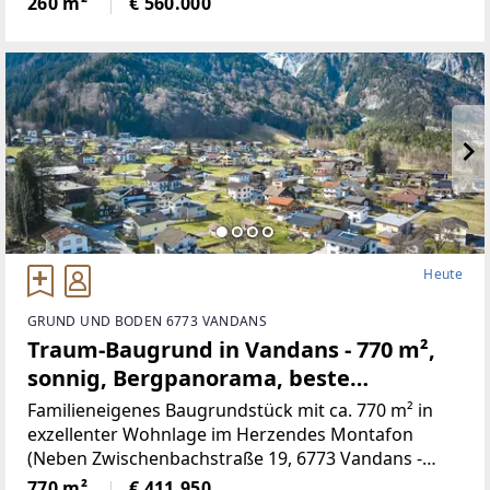
260 m²
€ 560.000
neu renovierten Kachelofen,
Heute
GRUND UND BODEN 6773 VANDANS
Traum-Baugrund in Vandans - 770 m²,
sonnig, Bergpanorama, beste
Infrastruktur! (Provisionsfrei)
Familieneigenes Baugrundstück mit ca. 770 m² in
exzellenter Wohnlage im Herzendes Montafon
(Neben Zwischenbachstraße 19, 6773 Vandans -
Grundstücksnummer129/2)Das Grundstück liegt in
770 m²
€ 411.950