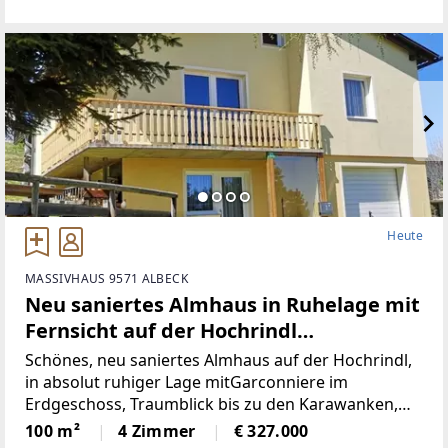
hochwertigen Geräten)Badezimmer (neu)WC (neu)2
Heute
MASSIVHAUS 9571 ALBECK
Neu saniertes Almhaus in Ruhelage mit
Fernsicht auf der Hochrindl
(Provisionsfrei)
Schönes, neu saniertes Almhaus auf der Hochrindl,
in absolut ruhiger Lage mitGarconniere im
Erdgeschoss, Traumblick bis zu den Karawanken,
Sonnenlage, hierscheint den ganzen Tag die Sonne,
100 m²
4 Zimmer
€ 327.000