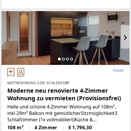
Heute
MIETWOHNUNG 5205 SCHLEEDORF
Moderne neu renovierte 4-Zimmer
Wohnung zu vermieten (Provisionsfrei)
Helle und schöne 4-Zimmer Wohnung auf 108m²,
inkl 29m² Balkon mit gemütlicherSitzmöglichkeit3
Schlafzimmer (1x vollmöbliert)Küche &
Wohnbereich (Küche mit Steinplatte und
108 m²
4 Zimmer
€ 1.796,30