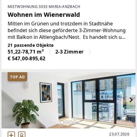
MIETWOHNUNG 3033 MARIA-ANZBACH
Wohnen im Wienerwald
Mitten im Grünen und trotzdem in Stadtnähe
befindet sich diese geförderte 3-Zimmer-Wohnung
mit Balkon in Altlengbach/Nest. Es handelt sich um
einen Erstbezug!Die Wohnräume sind
21 passende Objekte
mit Laminatboden, die Nassräume
51,22-78,71 m²
2-3 Zimmer
mit Fliesen ausgestattet. 2-fach-verglaste
€ 547,00-895,62
TOP AD
23.07.2026