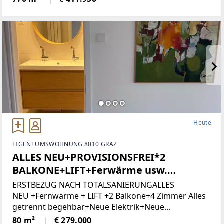
Zone 5 - Wohngebiet und bietet
attraktiveBebauungsmöglichkeiten.
Heute
EIGENTUMSWOHNUNG 8010 GRAZ
ALLES NEU+PROVISIONSFREI*2
BALKONE+LIFT+Ferwärme usw.
(Provisionsfrei)
ERSTBEZUG NACH TOTALSANIERUNGALLES
NEU +Fernwärme + LIFT +2 Balkone+4 Zimmer Alles
getrennt begehbar+Neue Elektrik+Neue
Türen+Neues Bad+Neuer Parkett+Neue
80 m²
€ 279.000