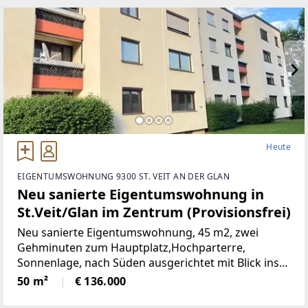
Heute
EIGENTUMSWOHNUNG 9300 ST. VEIT AN DER GLAN
Neu sanierte Eigentumswohnung in
St.Veit/Glan im Zentrum (Provisionsfrei)
Neu sanierte Eigentumswohnung, 45 m2, zwei
Gehminuten zum Hauptplatz,Hochparterre,
Sonnenlage, nach Süden ausgerichtet mit Blick ins
Grüne, mangelangt über nur 4 Stufen in die
50 m²
€ 136.000
Wohnung, Kindergarten, Volksschule,Mittelschule,