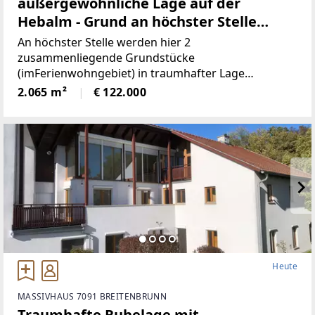
außergewöhnliche Lage auf der
Hebalm - Grund an höchster Stelle
(Provisionsfrei)
An höchster Stelle werden hier 2
zusammenliegende Grundstücke
(imFerienwohngebiet) in traumhafter Lage
angeboten! Die beiden Grundstücke haben
2.065 m²
€ 122.000
inSumme 2.065m² (€59/ m²), sind süd-westlich
ausgerichtet und bieten perfekteAussicht auf etwa
1100
Heute
MASSIVHAUS 7091 BREITENBRUNN
Traumhafte Ruhelage mit