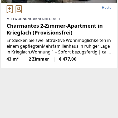
Heute
MIETWOHNUNG 8670 KRIEGLACH
Charmantes 2-Zimmer-Apartment in
Krieglach (Provisionsfrei)
Entdecken Sie zwei attraktive Wohnmöglichkeiten in
einem gepflegtenMehrfamilienhaus in ruhiger Lage
in Krieglach.Wohnung 1 – Sofort bezugsfertig | ca.
480 € BruttoFrisch und wie neu: Diese 43 m² große
43 m²
2 Zimmer
€ 477,00
Wohnung wurde komplett saniert. NeueKüche,