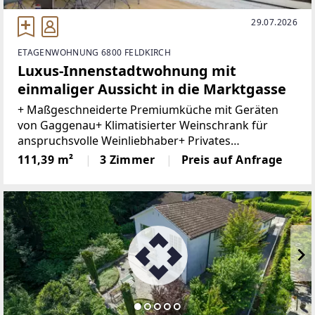
29.07.2026
ETAGENWOHNUNG 6800 FELDKIRCH
Luxus-Innenstadtwohnung mit
einmaliger Aussicht in die Marktgasse
+ Maßgeschneiderte Premiumküche mit Geräten
von Gaggenau+ Klimatisierter Weinschrank für
anspruchsvolle Weinliebhaber+ Privates
Heimkinoerlebnis mit Beamer und versenkbarer
111,39 m²
3 Zimmer
Preis auf Anfrage
Leinwand+ Hochwertiges Soundsystem+ Edle
Terrazzoböden in den