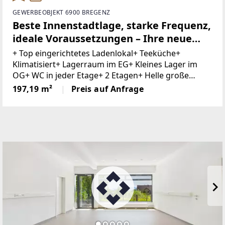
GEWERBEOBJEKT 6900 BREGENZ
Beste Innenstadtlage, starke Frequenz,
ideale Voraussetzungen – Ihre neue
Geschäftsadresse in Bregenz
+ Top eingerichtetes Ladenlokal+ Teeküche+
Klimatisiert+ Lagerraum im EG+ Kleines Lager im
OG+ WC in jeder Etage+ 2 Etagen+ Helle große
Geschäftsflächen + Zentrale Lage+ Im Stadtzentrum
197,19 m²
Preis auf Anfrage
gelegen+ Hohe FußgängerfrequenzSichern