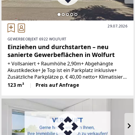
29.07.2026
GEWERBEOBJEKT 6922 WOLFURT
Einziehen und durchstarten – neu
sanierte Gewerbeflächen in Wolfurt
+ Vollsaniert + Raumhöhe 2,90m+ Abgehängte
Akustikdecke+ Je Top ist ein Parkplatz inklusive+
Zusätzliche Parkplätze p. € 40,00 netto+ Klimatisiert+
Kontrollierte Be- und Entlüftung+ Innovatives
123 m²
Preis auf Anfrage
Lichtkonzept+ Gute ErreichbarkeitIn