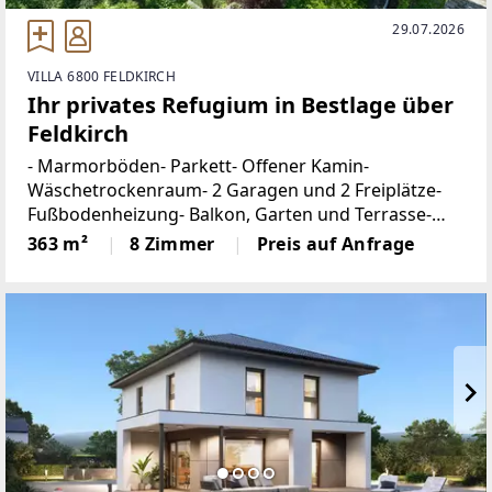
29.07.2026
VILLA 6800 FELDKIRCH
Ihr privates Refugium in Bestlage über
Feldkirch
- Marmorböden- Parkett- Offener Kamin-
Wäschetrockenraum- 2 Garagen und 2 Freiplätze-
Fußbodenheizung- Balkon, Garten und Terrasse-
AlarmanlageDiese außergewöhnliche Liegenschaft
363 m²
8 Zimmer
Preis auf Anfrage
vereint stilvolle Wohnkultur