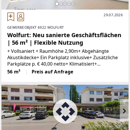
29.07.2026
GEWERBEOBJEKT 6922 WOLFURT
Wolfurt: Neu sanierte Geschäftsflächen
| 56 m² | Flexible Nutzung
+ Vollsaniert + Raumhöhe 2,90m+ Abgehängte
Akustikdecke+ Ein Parkplatz inklusive+ Zusätzliche
Parkplätze p. € 40,00 netto+ Klimatisiert+
Kontrollierte Be- und Entlüftung+ Innovatives
56 m²
Preis auf Anfrage
Lichtkonzept+ WC+ Gute ErreichbarkeitIn