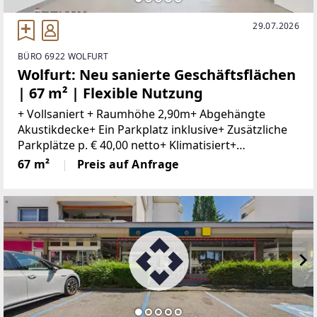
29.07.2026
BÜRO 6922 WOLFURT
Wolfurt: Neu sanierte Geschäftsflächen
| 67 m² | Flexible Nutzung
+ Vollsaniert + Raumhöhe 2,90m+ Abgehängte
Akustikdecke+ Ein Parkplatz inklusive+ Zusätzliche
Parkplätze p. € 40,00 netto+ Klimatisiert+
Kontrollierte Be- und Entlüftung+ Innovatives
67 m²
Preis auf Anfrage
Lichtkonzept+ WC mit Vorraum+ Lagerraum+