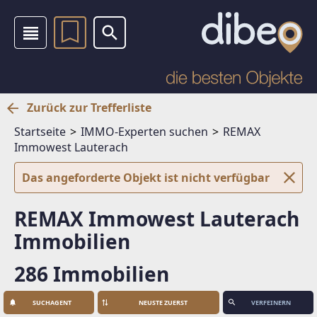
Zurück zur Trefferliste
Startseite
IMMO-Experten suchen
REMAX
Immowest Lauterach
Das angeforderte Objekt ist nicht verfügbar
REMAX Immowest Lauterach
Immobilien
286 Immobilien
SUCHAGENT
VERFEINERN