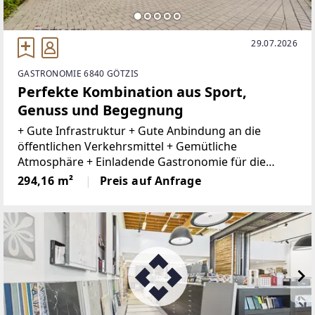
29.07.2026
GASTRONOMIE 6840 GÖTZIS
Perfekte Kombination aus Sport,
Genuss und Begegnung
+ Gute Infrastruktur + Gute Anbindung an die
öffentlichen Verkehrsmittel + Gemütliche
Atmosphäre + Einladende Gastronomie für die
Tennis/Padelspieler + 50 Sitzplätze im Innenbereich
294,16 m²
Preis auf Anfrage
sowie zusätzlicher Gastgarten+ Gemütlicher
Gastgarten