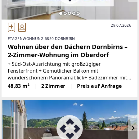
29.07.2026
ETAGENWOHNUNG 6850 DORNBIRN
Wohnen über den Dächern Dornbirns –
2-Zimmer-Wohnung im Oberdorf
+ Süd-Ost-Ausrichtung mit großzügiger
Fensterfront + Gemütlicher Balkon mit
wunderschönem Panoramablick+ Badezimmer mit
Duschbadewanne und Waschmaschinenanschluss+
48,83 m²
2 Zimmer
Preis auf Anfrage
Separate Küche+ Zentrale Lage mit kurzen Wegen
zu allen Einrichtungen des