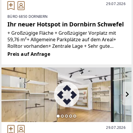
29.07.2026
BÜRO 6850 DORNBIRN
Ihr neuer Hotspot in Dornbirn Schwefel
+ Großzügige Fläche + Großzügiger Vorplatz mit
59,76 m²+ Allgemeine Parkplätze auf dem Areal+
Rolltor vorhanden+ Zentrale Lage + Sehr gute
Infrastruktur+ Nahversorger und Dienstleister in
Preis auf Anfrage
der Nähe + Öffentliche Verkehrsmittel
29.07.2026