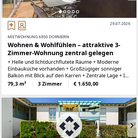
29.07.2026
MIETWOHNUNG 6850 DORNBIRN
Wohnen & Wohlfühlen – attraktive 3-
Zimmer-Wohnung zentral gelegen
+ Helle und lichtdurchflutete Räume + Moderne
Einbauküche vorhanden + Großzügiger sonniger
Balkon mit Blick auf den Karren + Zentrale Lage + In
wenigen Minuten in der Dornbirner Innenstadt +
79,3 m²
3 Zimmer
€ 1.650,00
Nahversorger und Dienstleister in der Nähe