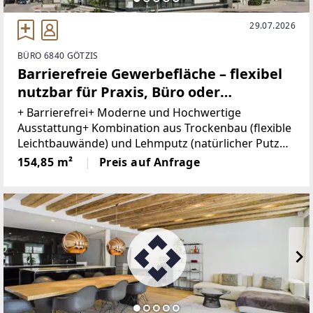
29.07.2026
BÜRO 6840 GÖTZIS
Barrierefreie Gewerbefläche – flexibel
nutzbar für Praxis, Büro oder
Dienstleistungsbetriebe
+ Barrierefrei+ Moderne und Hochwertige
Ausstattung+ Kombination aus Trockenbau (flexible
Leichtbauwände) und Lehmputz (natürlicher Putz
für ein angenehmes Raumklima und gute
154,85 m²
Preis auf Anfrage
Feuchtigkeitsregulierung)+ Integrierte
Belüftungsanlage+ 4 Balkone