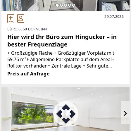
29.07.2026
BÜRO 6850 DORNBIRN
Hier wird Ihr Büro zum Hingucker – in
bester Frequenzlage
+ Großzügige Fläche + Großzügiger Vorplatz mit
59,76 m²+ Allgemeine Parkplätze auf dem Areal+
Rolltor vorhanden+ Zentrale Lage + Sehr gute
Infrastruktur+ Nahversorger und Dienstleister in
Preis auf Anfrage
der Nähe + Öffentliche Verkehrsmittel