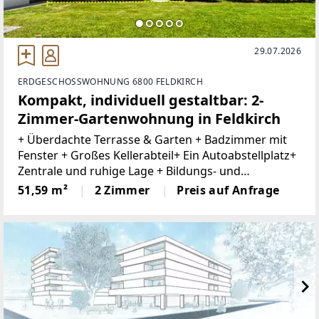
29.07.2026
ERDGESCHOSSWOHNUNG 6800 FELDKIRCH
Kompakt, individuell gestaltbar: 2-
Zimmer-Gartenwohnung in Feldkirch
+ Überdachte Terrasse & Garten + Badzimmer mit
Fenster + Großes Kellerabteil+ Ein Autoabstellplatz+
Zentrale und ruhige Lage + Bildungs- und
Gesundheitseinrichtungen in der Nähe +
51,59 m²
2 Zimmer
Preis auf Anfrage
Lebensmittelgeschäfte und Nahversorger fußläufig