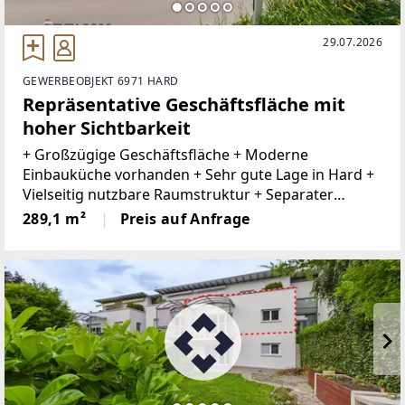
29.07.2026
GEWERBEOBJEKT 6971 HARD
Repräsentative Geschäftsfläche mit
hoher Sichtbarkeit
+ Großzügige Geschäftsfläche + Moderne
Einbauküche vorhanden + Sehr gute Lage in Hard +
Vielseitig nutzbare Raumstruktur + Separater
Nebenraum mit WC, Küche und Büro + Büro im EG+
289,1 m²
Preis auf Anfrage
Harder Gemeinde mit Gastronomie, kleinen Läden