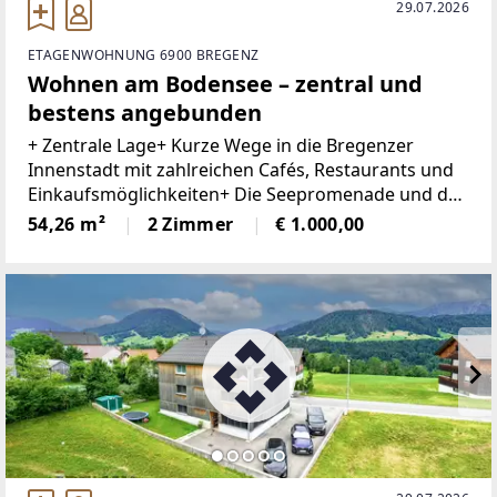
29.07.2026
ETAGENWOHNUNG 6900 BREGENZ
Wohnen am Bodensee – zentral und
bestens angebunden
+ Zentrale Lage+ Kurze Wege in die Bregenzer
Innenstadt mit zahlreichen Cafés, Restaurants und
Einkaufsmöglichkeiten+ Die Seepromenade und der
Hafen sind bequem zu Fuß erreichbar+ Vielfältige
54,26 m²
2 Zimmer
€ 1.000,00
Freizeit- und Sportmöglichkeiten rund um den
Bodensee+