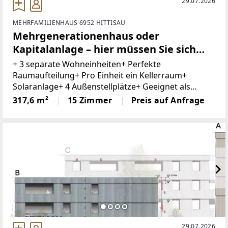
29.07.2026
MEHRFAMILIENHAUS 6952 HITTISAU
Mehrgenerationenhaus oder
Kapitalanlage – hier müssen Sie sich
nicht entscheiden.
+ 3 separate Wohneinheiten+ Perfekte
Raumaufteilung+ Pro Einheit ein Kellerraum+
Solaranlage+ 4 Außenstellplätze+ Geeignet als
Generationenhaus+ Gute Erreichbarkeit+ Beste
317,6 m²
15 Zimmer
Preis auf Anfrage
Infrastruktur+ Bushaltestelle 1min. entferntDieses
29.07.2026