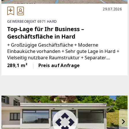
29.07.2026
GEWERBEOBJEKT 6971 HARD
Top-Lage für Ihr Business –
Geschäftsfläche in Hard
+ Großzügige Geschäftsfläche + Moderne
Einbauküche vorhanden + Sehr gute Lage in Hard +
Vielseitig nutzbare Raumstruktur + Separater
Nebenraum mit WC, Küche und Büro + Büro im EG+
289,1 m²
Preis auf Anfrage
Harder Gemeinde mit Gastronomie, kleinen Läden