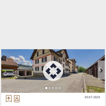
TELEFON
+43 5574 534 34 220
WEBSITE
https://www.remax.at/de/ib/remax-immowest-
lauterach
EMAIL
s.baldauf@remax-immowest.at
30.07.2026