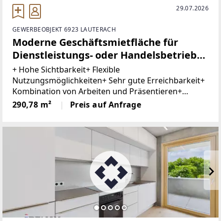
29.07.2026
GEWERBEOBJEKT 6923 LAUTERACH
Moderne Geschäftsmietfläche für
Dienstleistungs- oder Handelsbetriebe
in bester, hoch frequentierter Lage von
+ Hohe Sichtbarkeit+ Flexible
Lauterach
Nutzungsmöglichkeiten+ Sehr gute Erreichbarkeit+
Kombination von Arbeiten und Präsentieren+
Barrierefrei+ Ausreichend Besucherparkplätze+
290,78 m²
Preis auf Anfrage
Tiefgaragenstellplatz optionalIn hoch frequentierter