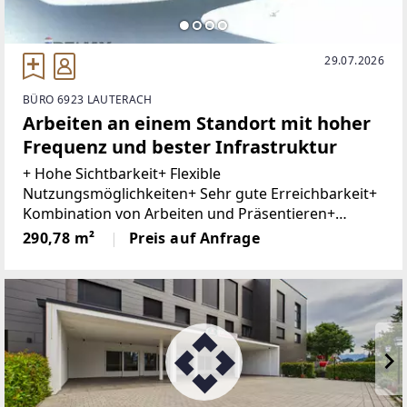
29.07.2026
BÜRO 6923 LAUTERACH
Arbeiten an einem Standort mit hoher
Frequenz und bester Infrastruktur
+ Hohe Sichtbarkeit+ Flexible
Nutzungsmöglichkeiten+ Sehr gute Erreichbarkeit+
Kombination von Arbeiten und Präsentieren+
Barrierefrei+ Ausreichend Besucherparkplätze+
290,78 m²
Preis auf Anfrage
Tiefgaragenplatz optionalIn hoch frequentierter
Lage