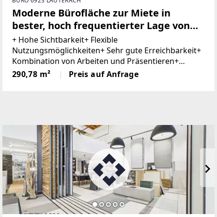
BÜRO 6923 LAUTERACH
Moderne Bürofläche zur Miete in
bester, hoch frequentierter Lage von
Lauterach
+ Hohe Sichtbarkeit+ Flexible
Nutzungsmöglichkeiten+ Sehr gute Erreichbarkeit+
Kombination von Arbeiten und Präsentieren+
Barrierefrei+ Ausreichend Besucherparkplätze+
290,78 m²
Preis auf Anfrage
Tiefgaragenstellplatz optional In hoch
frequentierter