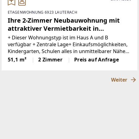
ETAGENWOHNUNG 6923 LAUTERACH
Ihre 2-Zimmer Neubauwohnung mit
attraktiver Vermietbarkeit in
Lauterach
+ Dieser Wohnungstyp ist im Haus A und B
verfügbar + Zentrale Lage+ Einkaufsmöglichkeiten,
Kindergarten, Schulen alles in unmittelbarer Nähe+
Fahrradabstellplätze+ Ausreichend
51,1 m²
2 Zimmer
Preis auf Anfrage
Besucherparkplätze+ Tiefgaragenplatz um €
25.000,00 netto
Weiter