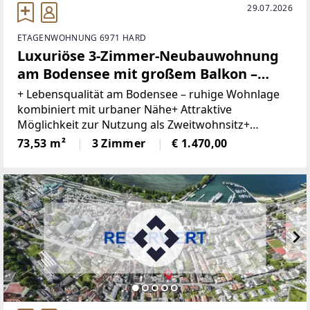
29.07.2026
ETAGENWOHNUNG 6971 HARD
Luxuriöse 3-Zimmer-Neubauwohnung
am Bodensee mit großem Balkon –
ideal als Haupt- oder Zweitwohnsitz
+ Lebensqualität am Bodensee – ruhige Wohnlage
kombiniert mit urbaner Nähe+ Attraktive
Möglichkeit zur Nutzung als Zweitwohnsitz+
Zahlreiche Radwege, Sportangebote, Vereine und
73,53 m²
3 Zimmer
€ 1.470,00
Naherholungsgebiete in der Umgebung+ Bodensee
& Seeufer in