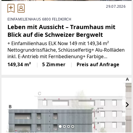
29.07.2026
EINFAMILIENHAUS 6800 FELDKIRCH
Leben mit Aussicht – Traumhaus mit
Blick auf die Schweizer Bergwelt
+ Einfamilienhaus ELK Now 149 mit 149,34 m²
Nettogrundrissfläche, Schlüsselfertig+ Alu-Rollläden
inkl. E-Antrieb mit Fernbedienung+ Farbige
Kunststoff-Alu-Fenster mit 3-fach Verglasung+
149,34 m²
5 Zimmer
Preis auf Anfrage
Moderne Eichentreppe+ 2-Farbige Putzfassade+