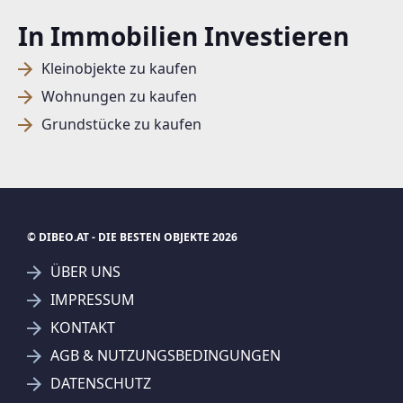
In Immobilien Investieren
Kleinobjekte zu kaufen
Wohnungen zu kaufen
Grundstücke zu kaufen
© DIBEO.AT - DIE BESTEN OBJEKTE 2026
ÜBER UNS
IMPRESSUM
KONTAKT
SUCHAGENT ANLEGEN FÜR DIE
AGB & NUTZUNGSBEDINGUNGEN
AKTUELLEN SUCHKRITERIEN
DATENSCHUTZ
REMAX Immowest Lauterach