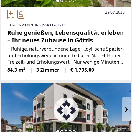
29.07.2026
ETAGENWOHNUNG 6840 GÖTZIS
Ruhe genießen, Lebensqualität erleben
– Ihr neues Zuhause in Götzis
+ Ruhige, naturverbundene Lage+ Idyllische Spazier-
und Erholungswege in unmittelbarer Nähe+ Hoher
Freizeit- und Erholungswert+ Nur wenige Minuten
zum Einkaufszentrum Am Garnmarkt+ Helle,
84,3 m²
3 Zimmer
€ 1.795,00
lichtdurchflutete Räume+ Moderne Einbauküche+