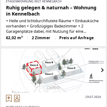
ETAGENWOHNUNG 6921 KENNELBACH
Ruhig gelegen & naturnah – Wohnung
in Kennelbach
+ Helle und lichtdurchflutete Räume + Einbauküche
vorhanden + Großzügiges Badezimmer + 2
Garagenplätze dabei, mit Nutzung für eine
Werkstatt mit Stromanschluss und Beleuchtung +
62,02 m²
2 Zimmer
Preis auf Anfrage
Gartenanteil vorhanden + 3 Schuppen mit dabei +
Ruhige
29.07.2026