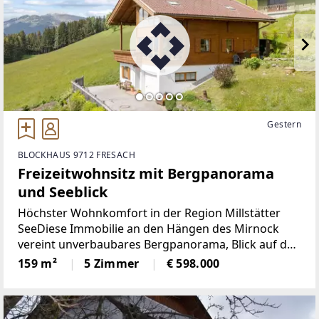
Gestern
BLOCKHAUS 9712 FRESACH
Freizeitwohnsitz mit Bergpanorama
und Seeblick
Höchster Wohnkomfort in der Region Millstätter
SeeDiese Immobilie an den Hängen des Mirnock
vereint unverbaubares Bergpanorama, Blick auf den
Millstätter See, absolute Ruhelage auf 1.100 m
159 m²
5 Zimmer
€ 598.000
Seehöhe mit der Wohnqualität einer Top-
Ferienimmobilie.