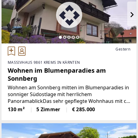
Gestern
MASSIVHAUS 9861 KREMS IN KÄRNTEN
Wohnen im Blumenparadies am
Sonnberg
Wohnen am Sonnberg mitten im Blumenparadies in
sonniger Südostlage mit herrlichem
PanoramablickDas sehr gepflegte Wohnhaus mit ca.
130 m² Wohnfläche wurde ca. im Jahre 1969 in
130 m²
5 Zimmer
€ 285.000
Massivbauweise errichtet und laufend
renoviert.Neue Holzfenster