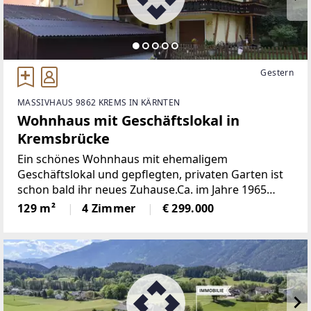
Gestern
MASSIVHAUS 9862 KREMS IN KÄRNTEN
Wohnhaus mit Geschäftslokal in
Kremsbrücke
Ein schönes Wohnhaus mit ehemaligem
Geschäftslokal und gepflegten, privaten Garten ist
schon bald ihr neues Zuhause.Ca. im Jahre 1965
wurde das Geschäftslokal errichtet und ca. im Jahre
129 m²
4 Zimmer
€ 299.000
1975 das Wohnhaus in Massivbauweise.Alle
Räumlichkeiten des