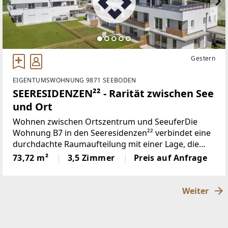
Gestern
EIGENTUMSWOHNUNG 9871 SEEBODEN
SEERESIDENZEN²² - Rarität zwischen See
und Ort
Wohnen zwischen Ortszentrum und SeeuferDie
Wohnung B7 in den Seeresidenzen²² verbindet eine
durchdachte Raumaufteilung mit einer Lage, die
während des ganzen Jahres überzeugt. Nur wenige
73,72 m²
3,5 Zimmer
Preis auf Anfrage
Gehminuten vom Seeufer entfernt wohnen Sie hier
in unmittelbarer
Weiter