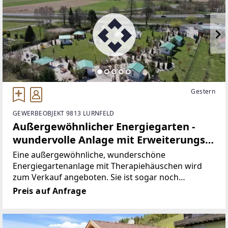
Gestern
GEWERBEOBJEKT 9813 LURNFELD
Außergewöhnlicher Energiegarten -
wundervolle Anlage mit Erweiterungs-
und Umwidmungsmöglichkeit in
Eine außergewöhnliche, wunderschöne
Bauland
Energiegartenanlage mit Therapiehäuschen wird
zum Verkauf angeboten. Sie ist sogar noch
erweiterbar auf fast einen Hektar Grundfläche,
Preis auf Anfrage
durch die Aufnahme ins örtliche
Entwicklungskonzept der Gemeinde besteht nun die