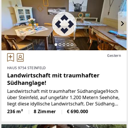
außergewöhnliche Liegenschaft
Gestern
HAUS 9754 STEINFELD
Landwirtschaft mit traumhafter
Südhanglage!
Landwirtschaft mit traumhafter Südhanglage!Hoch
über Steinfeld, auf ungefähr 1.200 Metern Seehöhe,
liegt diese idyllische Landwirtschaft. Der Südhang
bietet Ihnen unzählige Sonnenstunden und die
236 m²
8 Zimmer
€ 690.000
atemberaubende Aussicht reicht kilometerweit. Die