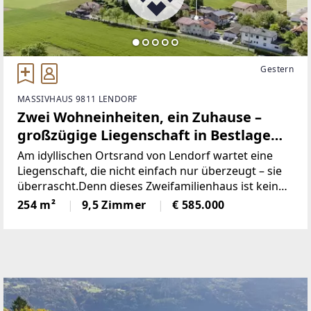
Gestern
MASSIVHAUS 9811 LENDORF
Zwei Wohneinheiten, ein Zuhause –
großzügige Liegenschaft in Bestlage
von Lendorf mit Gartenparadies &
Am idyllischen Ortsrand von Lendorf wartet eine
Zukunftspotenzial
Liegenschaft, die nicht einfach nur überzeugt – sie
überrascht.Denn dieses Zweifamilienhaus ist kein
Kompromiss. Es ist eine effiziente Kombination aus
254 m²
9,5 Zimmer
€ 585.000
Raum, Technik und Lebensgefühl. Ein Zuhause,