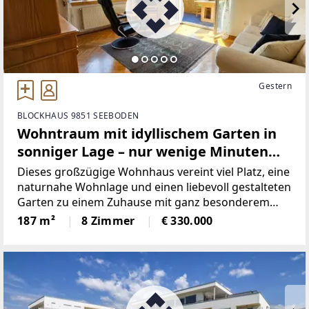
Gestern
BLOCKHAUS 9851 SEEBODEN
Wohntraum mit idyllischem Garten in
sonniger Lage – nur wenige Minuten
vom Millstätter See entfernt
Dieses großzügige Wohnhaus vereint viel Platz, eine
naturnahe Wohnlage und einen liebevoll gestalteten
Garten zu einem Zuhause mit ganz besonderem
Wohlfühlcharakter. Mit einer Wohnfläche von rund
187 m²
8 Zimmer
€ 330.000
187 m² sowie einer Gesamtnutzfläche von ca. 232
m² bietet