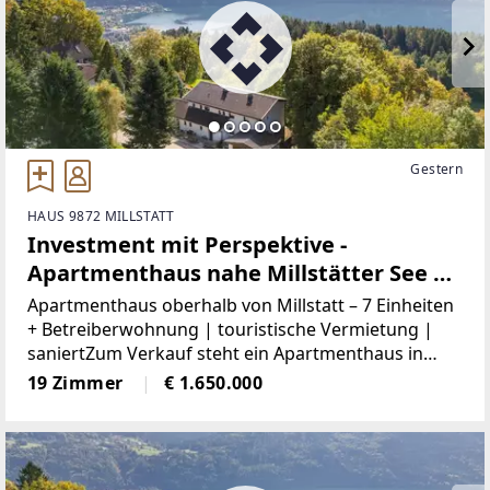
Gestern
HAUS 9872 MILLSTATT
Investment mit Perspektive -
Apartmenthaus nahe Millstätter See | 7
Apartments + Privatwohnung |
Apartmenthaus oberhalb von Millstatt – 7 Einheiten
laufender Betrieb
+ Betreiberwohnung | touristische Vermietung |
saniertZum Verkauf steht ein Apartmenthaus in
Matzelsdorf bei Millstatt auf einem ca. 2.798 m²
19 Zimmer
€ 1.650.000
großen Grundstück. Die Liegenschaft umfasst
sieben