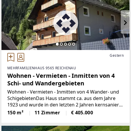
Gestern
MEHRFAMILIENHAUS 9565 REICHENAU
Wohnen - Vermieten - Inmitten von 4
Schi- und Wandergebieten
Wohnen - Vermieten - Inmitten von 4 Wander- und
SchigebietenDas Haus stammt ca. aus dem Jahre
1923 und wurde in den letzten 2 Jahren kernsaniert.
Elektrik, Wasserleitungen neu verlegt. Ein Großteil
150 m²
11 Zimmer
€ 405.000
der Fenster erneuert in Kunststoffausführung.