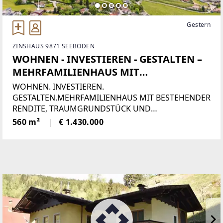
Gestern
ZINSHAUS 9871 SEEBODEN
WOHNEN - INVESTIEREN - GESTALTEN –
MEHRFAMILIENHAUS MIT
TRAUMGRUNDSTÜCK UND
WOHNEN. INVESTIEREN.
ENTWICKLUNGSPOTENZIAL IN
GESTALTEN.MEHRFAMILIENHAUS MIT BESTEHENDER
RENDITE, TRAUMGRUNDSTÜCK UND
SEEBODEN AM MILLSTÄTTER SEE
ENTWICKLUNGSPOTENZIAL IN SEEBODEN AM
560 m²
€ 1.430.000
MILLSTÄTTER SEEManche Immobilien bieten
Wohnraum. Andere schaffen Möglichkeiten. Diese
außergewöhnliche Liegenschaft