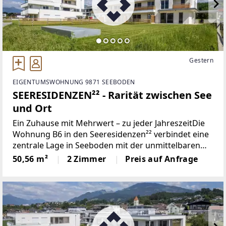
Gestern
EIGENTUMSWOHNUNG 9871 SEEBODEN
SEERESIDENZEN²² - Rarität zwischen See
und Ort
Ein Zuhause mit Mehrwert – zu jeder JahreszeitDie
Wohnung B6 in den Seeresidenzen²² verbindet eine
zentrale Lage in Seeboden mit der unmittelbaren
Nähe zum Millstätter See. Hier befindet sich ein
50,56 m²
2 Zimmer
Preis auf Anfrage
Wohnumfeld, das nicht nur in den Sommermonaten