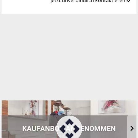
Jetzt unverbindlich kontaktieren
Standort
Thomas Morgenstern Platz 1
9871 Seeboden am Millstätter See
WEBSITE
https://www.remax.at/de/ib/remax-impuls-
seeboden
EMAIL
office@remax-impuls.at