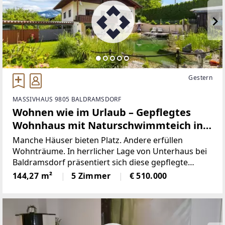
Gestern
MASSIVHAUS 9805 BALDRAMSDORF
Wohnen wie im Urlaub – Gepflegtes
Wohnhaus mit Naturschwimmteich in
Baldramsdorf
Manche Häuser bieten Platz. Andere erfüllen
Wohnträume. In herrlicher Lage von Unterhaus bei
Baldramsdorf präsentiert sich diese gepflegte
Immobilie als Rückzugsort mit echter
144,27 m²
5 Zimmer
€ 510.000
Lebensqualität – ein Zuhause für Menschen, die das
Besondere suchen.Auf