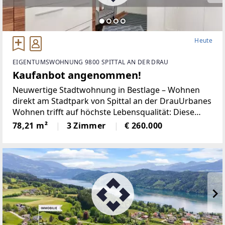
Heute
EIGENTUMSWOHNUNG 9800 SPITTAL AN DER DRAU
Kaufanbot angenommen!
Neuwertige Stadtwohnung in Bestlage – Wohnen
direkt am Stadtpark von Spittal an der DrauUrbanes
Wohnen trifft auf höchste Lebensqualität: Diese
neuwertige Eigentumswohnung überzeugt mit ihrer
78,21 m²
3 Zimmer
€ 260.000
attraktiven Lage direkt am Stadtpark von Spittal an