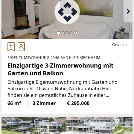
Gestern
EIGENTUMSWOHNUNG 9546 BAD KLEINKIRCHHEIM
Einzigartige 3-Zimmerwohnung mit
Garten und Balkon
Einzigartige Eigentumswohnung mit Garten und
Balkon in St. Oswald Nähe, Nockalmbahn.Hier
finden sie ein gemütliches Zuhause in einer
idyllischen Umgebung.Sonnig, inmitten
66 m²
3 Zimmer
€ 295.000
wunderschöner Berglandschaft der Nockberge
gelegen. Treten sie ein und genießen