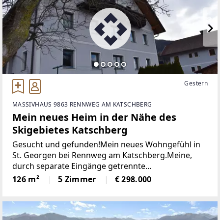
Gestern
MASSIVHAUS 9863 RENNWEG AM KATSCHBERG
Mein neues Heim in der Nähe des
Skigebietes Katschberg
Gesucht und gefunden!Mein neues Wohngefühl in
St. Georgen bei Rennweg am Katschberg.Meine,
durch separate Eingänge getrennte
Doppelhaushälfte mit Garage und großem Carport
126 m²
5 Zimmer
€ 298.000
in St. Georgen bei Rennweg am Katschberg wurde
ca. im Jahre 1958 in