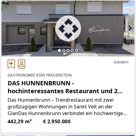
Gestern
GASTRONOMIE 9300 FRAUENSTEIN
DAS HUNNENBRUNN -
hochinteressantes Restaurant und 2
großzügige Wohnungen
Das Hunnenbrunn – Trendrestaurant mit zwei
großzügigen Wohnungen in Sankt Veit an der
GlanDas Hunnenbrunn verbindet ein hochwertiges
Trendrestaurant im Erdgeschoss mit zwei
442,29 m²
€ 2.950.000
großzügigen Wohnungen mit Dachterrassen im
Obergeschoss. Ergänzt wird