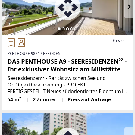
Gestern
PENTHOUSE 9871 SEEBODEN
DAS PENTHOUSE A9 - SEERESIDENZEN²² -
Ihr exklusiver Wohnsitz am Millstätter
See
Seeresidenzen²² - Rarität zwischen See und
OrtObjektbeschreibung - PROJEKT
FERTIGGESTELLT:Neues südorientiertes Eigentum in
Seeboden am Millstätter See in unmittelbarer
54 m²
2 Zimmer
Preis auf Anfrage
Seenähe ist eine Rarität. Die gute Nachricht ist, dass
bei den Seersidenzen²²