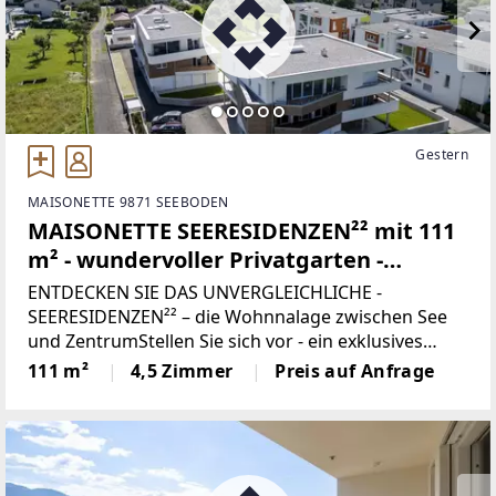
Gestern
MAISONETTE 9871 SEEBODEN
MAISONETTE SEERESIDENZEN²² mit 111
m² - wundervoller Privatgarten -
exklusives Wohnen in SEENÄHE
ENTDECKEN SIE DAS UNVERGLEICHLICHE -
SEERESIDENZEN²² – die Wohnnalage zwischen See
und ZentrumStellen Sie sich vor - ein exklusives
Zuhause nur zwei Minuten vom glitzernden
111 m²
4,5 Zimmer
Preis auf Anfrage
Millstätter See entfernt, eingebettet in eine der
schönsten Regionen Kärntens.