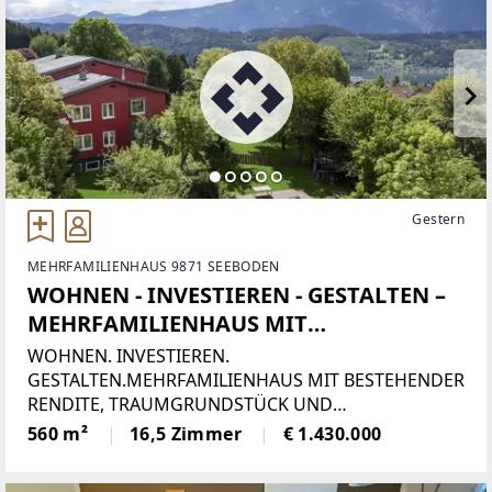
Gestern
MEHRFAMILIENHAUS 9871 SEEBODEN
WOHNEN - INVESTIEREN - GESTALTEN –
MEHRFAMILIENHAUS MIT
TRAUMGRUNDSTÜCK UND
WOHNEN. INVESTIEREN.
ENTWICKLUNGSPOTENZIAL IN
GESTALTEN.MEHRFAMILIENHAUS MIT BESTEHENDER
RENDITE, TRAUMGRUNDSTÜCK UND
SEEBODEN AM MILLSTÄTTER SEE
ENTWICKLUNGSPOTENZIAL IN SEEBODEN AM
560 m²
16,5 Zimmer
€ 1.430.000
MILLSTÄTTER SEEManche Immobilien bieten
Wohnraum. Andere schaffen Möglichkeiten. Diese