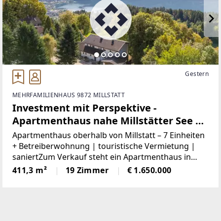
Gestern
MEHRFAMILIENHAUS 9872 MILLSTATT
Investment mit Perspektive -
Apartmenthaus nahe Millstätter See | 7
Apartments + Privatwohnung |
Apartmenthaus oberhalb von Millstatt – 7 Einheiten
laufender Betrieb
+ Betreiberwohnung | touristische Vermietung |
saniertZum Verkauf steht ein Apartmenthaus in
Matzelsdorf bei Millstatt auf einem ca. 2.798 m²
411,3 m²
19 Zimmer
€ 1.650.000
großen Grundstück. Die Liegenschaft umfasst
sieben