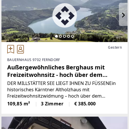
Gestern
BAUERNHAUS 9702 FERNDORF
Außergewöhnliches Berghaus mit
Freizeitwohnsitz - hoch über dem
Millstätter See in Gschriet
DER MILLSTÄTTER SEE LIEGT IHNEN ZU FÜSSENEin
historisches Kärntner Altholzhaus mit
Freizeitwohnsitzwidmung – hoch über dem
Millstätter SeeManche Häuser beeindrucken durch
109,85 m²
3 Zimmer
€ 385.000
Größe. Andere durch Luxus.Und dann gibt es jene
seltenen Orte,