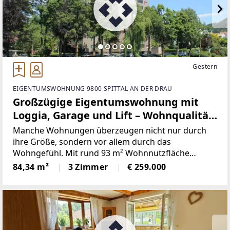
Gestern
EIGENTUMSWOHNUNG 9800 SPITTAL AN DER DRAU
Großzügige Eigentumswohnung mit
Loggia, Garage und Lift – Wohnqualität
in Zentrumsnähe
Manche Wohnungen überzeugen nicht nur durch
ihre Größe, sondern vor allem durch das
Wohngefühl. Mit rund 93 m² Wohnnutzfläche
inklusive Loggia, einer durchdachten
84,34 m²
3 Zimmer
€ 259.000
Raumaufteilung und der angenehmen Aussicht ins
Grüne bietet diese Eigentumswohnung