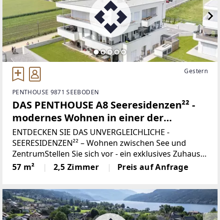
Gestern
PENTHOUSE 9871 SEEBODEN
DAS PENTHOUSE A8 Seeresidenzen²² -
modernes Wohnen in einer der
begehrtesten Lagen in SEENÄHE
ENTDECKEN SIE DAS UNVERGLEICHLICHE -
SEERESIDENZEN²² – Wohnen zwischen See und
ZentrumStellen Sie sich vor - ein exklusives Zuhause
nur zwei Minuten vom glitzernden Millstätter See
57 m²
2,5 Zimmer
Preis auf Anfrage
entfernt, eingebettet in eine der schönsten
Regionen Kärntens.