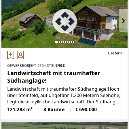
Gestern
GEWERBEOBJEKT 9754 STEINFELD
Landwirtschaft mit traumhafter
Südhanglage!
Landwirtschaft mit traumhafter Südhanglage!Hoch
über Steinfeld, auf ungefähr 1.200 Metern Seehöhe,
liegt diese idyllische Landwirtschaft. Der Südhang
bietet Ihnen unzählige Sonnenstunden und die
121.283 m²
8 Räume
€ 690.000
atemberaubende Aussicht reicht kilometerweit. Die